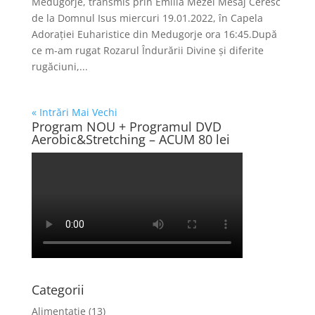
Medugorje, transmis prin Emilia Mezei Mesaj Ceresc
de la Domnul Isus miercuri 19.01.2022, în Capela
Adorației Euharistice din Medugorje ora 16:45.După
ce m-am rugat Rozarul Îndurării Divine și diferite
rugăciuni,...
« Intrări Mai Vechi
Program NOU + Programul DVD
Aerobic&Stretching – ACUM 80 lei
Categorii
Alimentatie
(13)