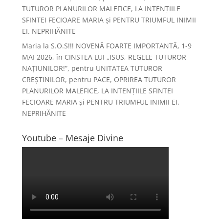
TUTUROR PLANURILOR MALEFICE, LA INTENȚIILE
SFINTEI FECIOARE MARIA și PENTRU TRIUMFUL INIMII
EI. NEPRIHĂNITE
Maria
la
S.O.S!!! NOVENĂ FOARTE IMPORTANTĂ, 1-9
MAI 2026, în CINSTEA LUI „ISUS, REGELE TUTUROR
NAȚIUNILOR!”, pentru UNITATEA TUTUROR
CREȘTINILOR, pentru PACE, OPRIREA TUTUROR
PLANURILOR MALEFICE, LA INTENȚIILE SFINTEI
FECIOARE MARIA și PENTRU TRIUMFUL INIMII EI.
NEPRIHĂNITE
Youtube – Mesaje Divine