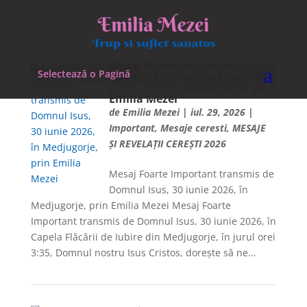
Mesaj Foarte Important
Selectează o Pagină
transmis de Domnul Isus, 30
iunie 2026, în Medjugorje, prin
Emilia Mezei
de
Emilia Mezei
|
iul. 29, 2026
|
Important
,
Mesaje ceresti
,
MESAJE
ȘI REVELAȚII CEREȘTI 2026
Mesaj Foarte Important transmis de
Domnul Isus, 30 iunie 2026, în
Medjugorje, prin Emilia Mezei Mesaj Foarte
Important transmis de Domnul Isus, 30 iunie 2026, în
Capela Flăcării de Iubire din Medjugorje, în jurul orei
3:35, Domnul nostru Isus Cristos, dorește să ne...