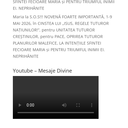
SFINTEI FECIOARE MARIA și PENTRU TRIUMFUL INIMII
EI. NEPRIHĂNITE
Maria
la
S.O.S!!! NOVENĂ FOARTE IMPORTANTĂ, 1-9
MAI 2026, în CINSTEA LUI „ISUS, REGELE TUTUROR
NAȚIUNILOR!”, pentru UNITATEA TUTUROR
CREȘTINILOR, pentru PACE, OPRIREA TUTUROR
PLANURILOR MALEFICE, LA INTENȚIILE SFINTEI
FECIOARE MARIA și PENTRU TRIUMFUL INIMII EI.
NEPRIHĂNITE
Youtube – Mesaje Divine