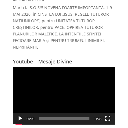
Maria
la
S.O.S!!! NOVENĂ FOARTE IMPORTANTĂ, 1-9
MAI 2026, în CINSTEA LUI „ISUS, REGELE TUTUROR
NAȚIUNILOR!”, pentru UNITATEA TUTUROR
CREȘTINILOR, pentru PACE, OPRIREA TUTUROR
PLANURILOR MALEFICE, LA INTENȚIILE SFINTEI
FECIOARE MARIA și PENTRU TRIUMFUL INIMII EI.
NEPRIHĂNITE
Youtube – Mesaje Divine
Player
video
00:00
11:35