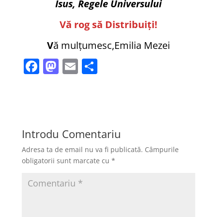
Isus, Regele Universului
Vă rog să Distribuiți!
V
ă mulțumesc,Emilia Mezei
F
M
E
P
a
a
m
ar
c
st
ai
ta
e
o
l
je
b
d
a
Introdu Comentariu
o
o
z
Adresa ta de email nu va fi publicată.
Câmpurile
o
n
ă
obligatorii sunt marcate cu
*
k