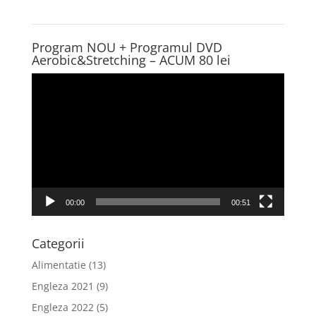
Program NOU + Programul DVD
Aerobic&Stretching – ACUM 80 lei
Player
video
00:00
00:51
Categorii
Alimentatie
(13)
Engleza 2021
(9)
Engleza 2022
(5)