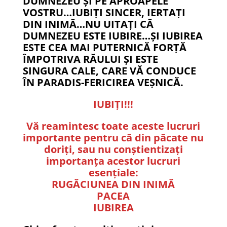
DUMNEZEU ȘI PE APROAPELE
VOSTRU…IUBIȚI SINCER, IERTAȚI
DIN INIMĂ…NU UITAȚI CĂ
DUMNEZEU ESTE IUBIRE…ȘI IUBIREA
ESTE CEA MAI PUTERNICĂ FORȚĂ
ÎMPOTRIVA RĂULUI ȘI ESTE
SINGURA CALE, CARE VĂ CONDUCE
ÎN PARADIS-FERICIREA VEȘNICĂ.
IUBIȚI!!!
Vă reamintesc toate aceste lucruri
importante pentru că din păcate nu
doriți, sau nu conștientizați
importanța acestor lucruri
esențiale:
RUGĂCIUNEA DIN INIMĂ
PACEA
IUBIREA