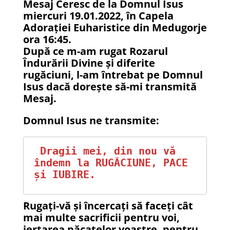
Mesaj Ceresc de la Domnul Isus
miercuri 19.01.2022, în Capela
Adorației Euharistice din Medugorje
ora 16:45.
După ce m-am rugat Rozarul
Îndurării Divine și diferite
rugăciuni, l-am întrebat pe Domnul
Isus dacă dorește să-mi transmită
Mesaj.
Domnul Isus ne transmite:
 Dragii mei, din nou vă 
îndemn la RUGĂCIUNE, PACE 
și IUBIRE.
Rugați-vă și încercați să faceți cât
mai multe sacrificii pentru voi,
iertarea păcatelor voastre, pentru