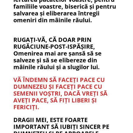
familiile voastre, biserică și pentru
salvarea și eliberarea întregii
omeniri din mâinile răului.
RUGAȚI-VĂ, CĂ DOAR PRIN
RUGĂCIUNE-POST-ISPĂȘIRE,
Omenirea mai are șansă să se
salveze și să se elibereze din
mâinile răului și a slugilor lui.
VĂ ÎNDEMN SĂ FACEȚI PACE CU
DUMNEZEU ȘI FACEȚI PACE CU
SEMENII VOȘTRI, DACĂ VREȚI SĂ
AVEȚI PACE, SĂ FIȚI LIBERI ȘI
FERICIȚI.
DRAGII MEI, ESTE FOARTE
IMPORTANT SĂ IUBIȚI SINCER PE