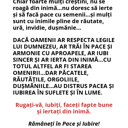
Chiar foarte mulți creștini, nu se
roagă din inimă…nu doresc să ierte
și să facă pace cu semenii…și mulți
sunt cu inimile pline de răutate,
ură, invidie, dușmănie…
DACĂ OAMENII AR RESPECTA LEGILE
LUI DUMNEZEU, AR TRĂI ÎN PACE ȘI
ARMONIE CU APROAPELE, AR IUBI
SINCER ȘI AR IERTA DIN INIMĂ…CU
TOTUL ALTFEL AR FI STAREA
OMENIRII…DAR PĂCATELE,
RĂUTĂȚILE, ORGOLIILE,
DUȘMĂNIILE…AU DISTRUS PACEA ȘI
IUBIREA ÎN SUFLETE ȘI ÎN LUME.
Rugați-vă, iubiți, faceți fapte bune
și iertați din inimă.
Rămâneți în Pace și Iubire!