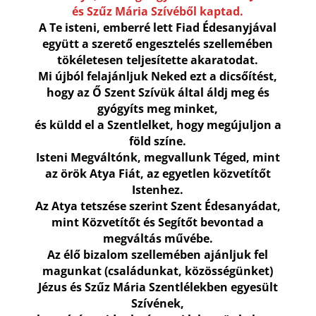
és Szűz Mária Szívéből kaptad.
A Te isteni, emberré lett Fiad Édesanyjával
együtt a szerető engesztelés szellemében
tökéletesen teljesítette akaratodat.
Mi újból felajánljuk Neked ezt a dicsőítést,
hogy az Ő Szent Szívük által áldj meg és
gyógyíts meg minket,
és küldd el a Szentlelket, hogy megújuljon a
föld színe.
Isteni Megváltónk, megvallunk Téged, mint
az örök Atya Fiát, az egyetlen közvetítőt
Istenhez.
Az Atya tetszése szerint Szent Édesanyádat,
mint Közvetítőt és Segítőt bevontad a
megváltás művébe.
Az élő bizalom szellemében ajánljuk fel
magunkat (családunkat, közösségünket)
Jézus és Szűz Mária Szentlélekben egyesült
Szívének,