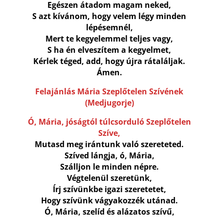
Egészen átadom magam neked,
S azt kívánom, hogy velem légy minden
lépésemnél,
Mert te kegyelemmel teljes vagy,
S ha én elveszítem a kegyelmet,
Kérlek téged, add, hogy újra rátaláljak.
Ámen.
Felajánlás Mária Szeplőtelen Szívének
(Medjugorje)
Ó, Mária, jóságtól túlcsorduló Szeplőtelen
Szíve,
Mutasd meg irántunk való szereteted.
Szíved lángja, ó, Mária,
Szálljon le minden népre.
Végtelenül szeretünk,
Írj szívünkbe igazi szeretetet,
Hogy szívünk vágyakozzék utánad.
Ó, Mária, szelíd és alázatos szívű,