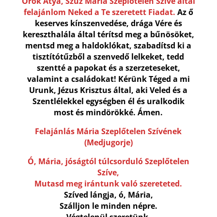
Örök Atya, Szűz Mária Szeplőtelen Szíve által
felajánlom Neked a Te szeretett Fiadat.
Az ő
keserves kínszenvedése, drága Vére és
kereszthalála által térítsd meg a bűnösöket,
mentsd meg a haldoklókat, szabadítsd ki a
tisztítótűzből a szenvedő lelkeket, tedd
szentté a papokat és a szerzeteseket,
valamint a családokat! Kérünk Téged a mi
Urunk, Jézus Krisztus által, aki Veled és a
Szentlélekkel egységben él és uralkodik
most és mindörökké. Ámen.
Felajánlás Mária Szeplőtelen Szívének
(Medjugorje)
Ó, Mária, jóságtól túlcsorduló Szeplőtelen
Szíve,
Mutasd meg irántunk való szereteted.
Szíved lángja, ó, Mária,
Szálljon le minden népre.
Végtelenül szeretünk,