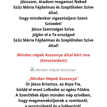
Jézusom, átadom magamat Neked
Szűz Mária Fájdalmas és Szeplőtelen Szíve
által,
hogy mindenkor vigasztaljam Szent
Szívedet!
Jézus Szentséges Szíve,
jöjjön el a Te országod
Szűz Mária Fájdalmas és Szeplőtelen Szíve
által!
Minden népek Asszonya által kért ima
(Amszterdam)
„Minden Népek Asszonya“
Úr Jézus Krisztus, az Atya Fia,
küldd el most Lelkedet az egész Földre.
A Szentlélek éljen minden nép szívében,
hogy megmeneküljenek a romlástól,
a pusztulástól és a háborútól.