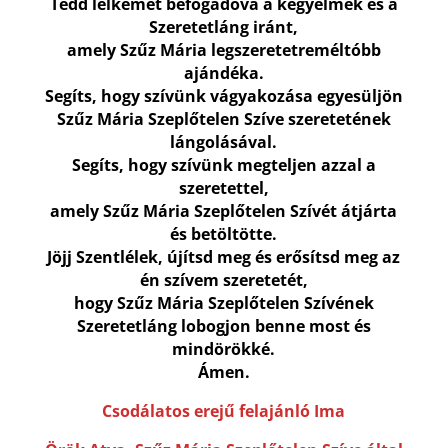
Tedd lelkemet befogadóvá a kegyelmek és a
Szeretetláng iránt,
amely Szűz Mária legszeretetreméltóbb
ajándéka.
Segíts, hogy szívünk vágyakozása egyesüljön
Szűz Mária Szeplőtelen Szíve szeretetének
lángolásával.
Segíts, hogy szívünk megteljen azzal a
szeretettel,
amely Szűz Mária Szeplőtelen Szívét átjárta
és betöltötte.
Jöjj Szentlélek, újítsd meg és erősítsd meg az
én szívem szeretetét,
hogy Szűz Mária Szeplőtelen Szívének
Szeretetláng lobogjon benne most és
mindörökké.
Ámen.
Csodálatos erejű felajánló Ima