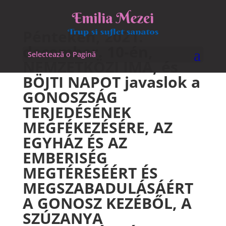
Pénteken, 2021.
december. 10-én,
Selectează o Pagină
NEMZETKÖZI IMA, és
BÖJTI NAPOT javaslok a
GONOSZSÁG
TERJEDÉSÉNEK
MEGFÉKEZÉSÉRE, AZ
EGYHÁZ ÉS AZ
EMBERISÉG
MEGTÉRÉSÉÉRT ÉS
MEGSZABADULÁSÁÉRT
A GONOSZ KEZÉBŐL, A
SZÚZANYA