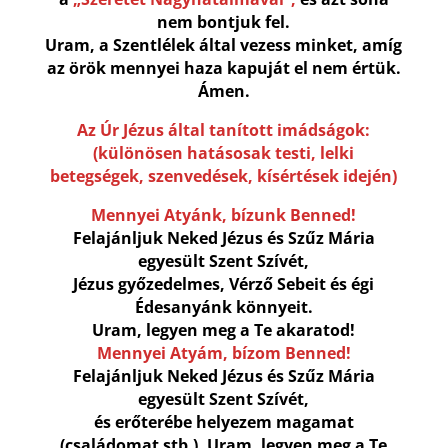
nem bontjuk fel.
Uram, a Szentlélek által vezess minket, amíg
az örök mennyei haza kapuját el nem értük.
Ámen.
Az Úr Jézus által tanított imádságok:
(különösen hatásosak testi, lelki
betegségek, szenvedések, kísértések idején)
Mennyei Atyánk, bízunk Benned!
Felajánljuk Neked Jézus és Szűz Mária
egyesült Szent Szívét,
Jézus győzedelmes, Vérző Sebeit és égi
Édesanyánk könnyeit.
Uram, legyen meg a Te akaratod!
Mennyei Atyám, bízom Benned!
Felajánljuk Neked Jézus és Szűz Mária
egyesült Szent Szívét,
és erőterébe helyezem magamat
(családomat stb.). Uram, legyen meg a Te