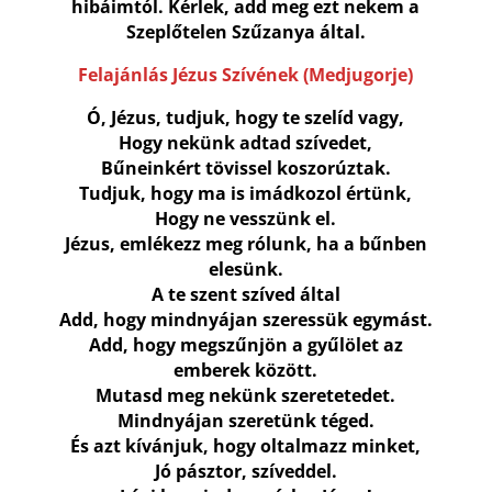
hibáimtól. Kérlek, add meg ezt nekem a
Szeplőtelen Szűzanya által.
Felajánlás Jézus Szívének (Medjugorje)
Ó, Jézus, tudjuk, hogy te szelíd vagy,
Hogy nekünk adtad szívedet,
Bűneinkért tövissel koszorúztak.
Tudjuk, hogy ma is imádkozol értünk,
Hogy ne vesszünk el.
Jézus, emlékezz meg rólunk, ha a bűnben
elesünk.
A te szent szíved által
Add, hogy mindnyájan szeressük egymást.
Add, hogy megszűnjön a gyűlölet az
emberek között.
Mutasd meg nekünk szeretetedet.
Mindnyájan szeretünk téged.
És azt kívánjuk, hogy oltalmazz minket,
Jó pásztor, szíveddel.