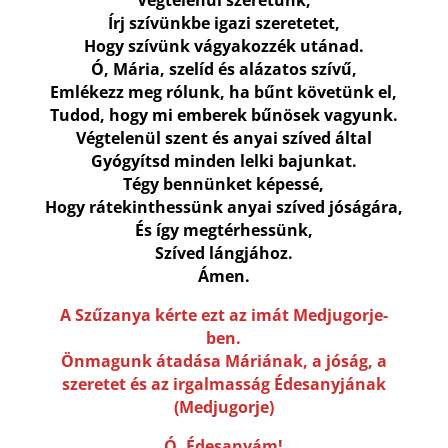
Írj szívünkbe igazi szeretetet,
Hogy szívünk vágyakozzék utánad.
Ó, Mária, szelíd és alázatos szívű,
Emlékezz meg rólunk, ha bűnt követünk el,
Tudod, hogy mi emberek bűnösek vagyunk.
Végtelenül szent és anyai szíved által
Gyógyítsd minden lelki bajunkat.
Tégy bennünket képessé,
Hogy rátekinthessünk anyai szíved jóságára,
És így megtérhessünk,
Szíved lángjához.
Ámen.
A Szűzanya kérte ezt az imát Medjugorje-
ben.
Önmagunk átadása Máriának, a jóság, a
szeretet és az irgalmasság Édesanyjának
(Medjugorje)
Ó, Édesanyám!