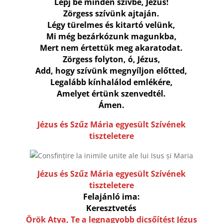
Lépj be minden szívbe, Jézus!
Zörgess szívünk ajtaján.
Légy türelmes és kitartó velünk,
Mi még bezárkózunk magunkba,
Mert nem értettük meg akaratodat.
Zörgess folyton, ó, Jézus,
Add, hogy szívünk megnyíljon előtted,
Legalább kínhalálod emlékére,
Amelyet értünk szenvedtél.
Ámen.
Jézus és Szűz Mária egyesült Szívének
tiszteletere
Jézus és Szűz Mária egyesült Szívének
tiszteletere
Felajánló ima:
Keresztvetés
Örök Atya, Te a legnagyobb dicsőítést Jézus