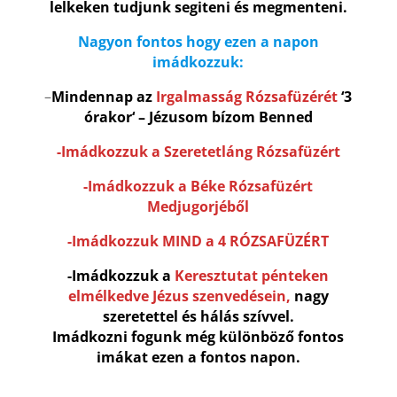
lelkeken tudjunk segiteni és megmenteni.
Nagyon fontos hogy ezen a napon
imádkozzuk:
–
Mindennap az
Irgalmasság Rózsafüzérét
‘3
órakor‘ – Jézusom bízom Benned
-Imádkozzuk a Szeretetláng Rózsafüzért
-Imádkozzuk a Béke Rózsafüzért
Medjugorjéből
-Imádkozzuk MIND a 4 RÓZSAFÜZÉRT
-Imádkozzuk a
Keresztutat pénteken
elmélkedve Jézus szenvedésein,
nagy
szeretettel és hálás szívvel.
Imádkozni fogunk még különböző fontos
imákat ezen a fontos napon.