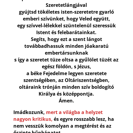
Szeretetlángjával
gyújtsd tökéletes isten-szeretetre gyarló
emberi szívünket, hogy Veled együtt,
egy szívvel-lélekkel szüntelenül szeressük
Istent és felebarátainkat.
Segíts, hogy ezt a szent lángot
továbbadhassuk minden jóakaratú
embertársunknak
s így a szeretet tüze oltsa a gyűlölet tüzét az
egész földön, s Jézus,
a béke Fejedelme legyen szeretete
szentségében, az Oltáriszentségben,
oltáraink trónján minden szív boldogító
Királya és középpontja.
Ámen.
Imádkozunk,
mert a világba a helyzet
nagyon kritikus,
és egyre rosszabb lesz, ha
nem vesszük komolyan a megtérést és az
őszinte bűnbánatot.