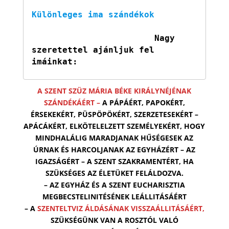
Különleges ima szándékok
Nagy 
szeretettel ajánljuk fel 
imáinkat:
A SZENT SZÜZ MÁRIA BÉKE KIRÁLYNÉJÉNAK
SZÁNDÉKÁÉRT –
A PÁPÁÉRT, PAPOKÉRT,
ÉRSEKEKÉRT, PÜSPÖPÖKÉRT, SZERZETESEKÉRT –
APÁCÁKÉRT, ELKÖTELELZETT SZEMÉLYEKÉRT, HOGY
MINDHALÁLIG MARADJANAK HŰSÉGESEK AZ
ÚRNAK ÉS HARCOLJANAK AZ EGYHÁZÉRT – AZ
IGAZSÁGÉRT – A SZENT SZAKRAMENTÉRT, HA
SZÜKSÉGES AZ ÉLETÜKET FELÁLDOZVA.
– AZ EGYHÁZ ÉS A SZENT EUCHARISZTIA
MEGBECSTELINITÉSÉNEK LEÁLLITÁSÁÉRT
– A
SZENTELTVIZ ÁLDÁSÁNAK VISSZAÁLLITÁSÁÉRT,
SZÜKSÉGÜNK VAN A ROSZTÓL VALÓ