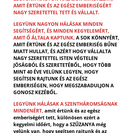
AMIT ÉRTÜNK ÉS AZ EGÉSZ EMBERISÉGÉRT
NAGY SZERETETTEL TETT ÉS VÁLLALT.
LEGYÜNK NAGYON HÁLÁSAK MINDEN
SEGÍTSÉGÉRT, ÉS MINDEN KEGYELEMÉRT,
AMIT Ő ÁLTALA KAPTUNK,
A SOK KÖNNYÉRT,
AMIT ÉRTÜNK ÉS AZ EGÉSZ EMBERISÉG BŰNE
MIATT HULLAT, ÉS AZÉRT HOGY VÁLLALTA
NAGY SZERETETTEL ISTEN VÉGTELEN
JÓSÁGBÓL ÉS SZERETETÉBŐL, HOGY TÖBB
MINT 40 ÉVE VELÜNK LEGYEN, HOGY
SEGÍTSEN RAJTUNK ÉS AZ EGÉSZ
EMBERISÉGEN, HOGY MEGSZABADULJON A
GONOSZ KEZÉBŐL.
LEGYÜNK HÁLÁSAK A SZENTHÁROMSÁGNAK
MINDENÉRT,
amit értünk és az egész
emberiségért tett, különösen ezért a
kegyelmi időért, hogy a SZŰZANYA még
velünk van, hogy segítsen rajtunk és az