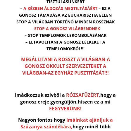
TISZTULÁSUNKÉRT
–
A KÉZBEN ÁLDOZÁS MEGTILTÁSÁÉRT
– EZ A
GONOSZ TÁMADÁSA AZ EUCHARISZTIA ELLEN
STOP A VILÁGBAN TÖRTÉNŐ MINDEN ROSSZNAK
–
STOP
A GONOSZ VILÁGRENDNEK
– STOP TEMPLOMOK LEROMBOLÁSÁNAK
– ELTÁVOLITANI A GONOSZ LELKEKET A
TEMPLOMOKBÓL!!!
MEGÁLLITANI A ROSSZT A VILÁGBAN-A
GONOSZ OKKULT SZERVEZETEKET A
VILÁGBAN-AZ EGYHÁZ PUSZTITÁSÁT!!!
Imádkozzuk szivből a
RÓZSAFÜZÉRT,
hogy a
gonosz ereje gyengüljön,hiszen ez a mi
FEGYVERÜNK!
Nagyon fontos hogy
imáinkat ajánljuk a
Szúzanya szándékára,
hogy minél több