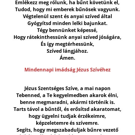
Emlékezz meg rólunk, ha bűnt követünk el,
Tudod, hogy mi emberek bűnösek vagyunk.
Végtelenül szent és anyai szíved által
Gyógyítsd minden lelki bajunkat.
Tégy bennünket képessé,
Hogy rátekinthessünk anyai szíved jóságára,
És így megtérhessünk,
Szíved lángjához.
Ámen.
Mindennapi imádság Jézus Szívéhez
Jézus Szentséges Szíve,
a mai napon
Tebenned, a Te kegyelmedben akarok élni,
benne megmaradni, akármi történik is.
Tarts távol a bűntől, és erősítsd akaratomat,
hogy ügyelni tudjak érzékeimre,
képzeletemre és szívemre.
Segíts, hogy megszabaduljak bűnre vezető