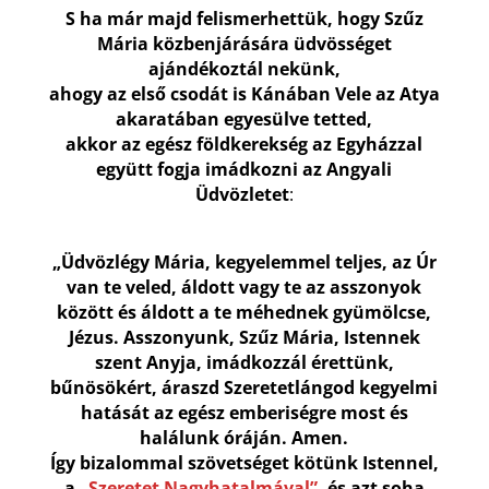
S ha már majd felismerhettük, hogy Szűz
Mária közbenjárására üdvösséget
ajándékoztál nekünk,
ahogy az első csodát is Kánában Vele az Atya
akaratában egyesülve tetted,
akkor az egész földkerekség az Egyházzal
együtt fogja imádkozni az Angyali
Üdvözletet
:
„Üdvözlégy Mária, kegyelemmel teljes, az Úr
van te veled, áldott vagy te az asszonyok
között és áldott a te méhednek gyümölcse,
Jézus. Asszonyunk, Szűz Mária, Istennek
szent Anyja, imádkozzál érettünk,
bűnösökért, áraszd Szeretetlángod kegyelmi
hatását az egész emberiségre most és
halálunk óráján. Amen.
Így bizalommal szövetséget kötünk Istennel,
a
„Szeretet Nagyhatalmával”,
és azt soha