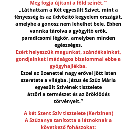
Meg fogja újítani a föld színét.’”
„Láthattam a Két egyesült Szívet, mint a
fényesség és az üdvözítő kegyelem országát,
amelybe a gonosz nem lehelhet bele. Ebben
vannka tárolva a gyógyító erők,
paradicsomi légkör, amelyben minden
egészséges.
Ezért helyezzük magunkat, szándékainkat,
gondjainkat imádságos bizalommal ebbe a
gyógyhajlékba.
Ezzel az üzenettel nagy erővel jött Isten
szeretete a világba. Jézus és Szűz Mária
egyesült Szívének tisztelete
áttöri a természet és az öröklődés
törvényeit.”
A két Szent Szív tisztelete (Kerizinen)
A Szűzanya tanította a látnoknak a
következő fohászokat: