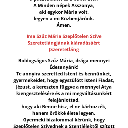
A Minden népek Asszonya,
aki egykor Mária volt,
legyen a mi Közbenjárónk.
Ámen.
Ima Szűz Mária Szeplőtelen Szíve
Szeretetlángjának kiáradásáért
(Szeretetláng
Boldogságos Szűz Mária, drága mennyei
Édesanyánk!
Te annyira szeretted Istent és bennünket,
gyermekeidet, hogy egyszülött isteni Fiadat,
Jézust, a kereszten függve a mennyei Atya
kiengesztelésére és a mi megváltásunkért
felajánlottad,
hogy aki Benne hisz, el ne kárhozzék,
hanem örökké élete legyen.
Gyermeki bizalommal kérünk, hogy
Szeplőtelen Szívednek a Szentlélektől szított