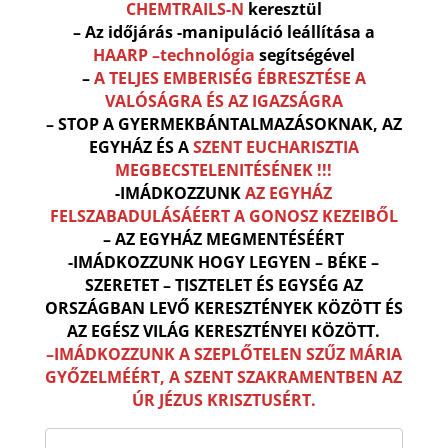
CHEMTRAILS-N
keresztül
– Az időjárás -manipuláció leállítása a
HAARP –technológia
segítségével
–
A TELJES EMBERISÉG ÉBRESZTÉSE A
VALÓSÁGRA ÉS AZ IGAZSÁGRA
– STOP A GYERMEKBÁNTALMAZÁSOKNAK, AZ
EGYHÁZ ÉS A
SZENT EUCHARISZTIA
MEGBECSTELENITÉSÉNEK !!!
-IMÁDKOZZUNK
AZ EGYHÁZ
FELSZABADULÁSÁÉERT A GONOSZ KEZEIBŐL
– AZ EGYHÁZ MEGMENTÉSÉÉRT
-IMÁDKOZZUNK HOGY LEGYEN – BÉKE –
SZERETET – TISZTELET ÉS EGYSÉG AZ
ORSZÁGBAN LEVŐ KERESZTÉNYEK KÖZÖTT ÉS
AZ EGÉSZ VILÁG KERESZTÉNYEI KÖZÖTT.
–IMÁDKOZZUNK A SZEPLŐTELEN SZŰZ MÁRIA
GYŐZELMÉÉRT, A SZENT SZAKRAMENTBEN AZ
ÚR JÉZUS KRISZTUSÉRT.