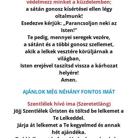
védelmezz minket a küzdelemben;
a sátán gonosz kísértései ellen légy
oltalmunk!
Esedezve kérjük: „Parancsoljon neki az
Isten!”
Te pedig, mennyei seregek vezére,
a sátánt és a többi gonosz szellemet,
akik a lelkek vesztére körüljárnak a
világban,
Isten erejével taszítsd vissza a kárhozat
helyére!
Amen.
AJÁNLOK MÉG NÉHÁNY FONTOS IMÁT
Szentlélek hívó ima (Szeretetláng)
Jöjj Szentlélek Úristen és töltsd be lelkemet a
Te Lelkeddel.
Járja át lelkemet a Te kegyelmed és annak
hét ajándéka.