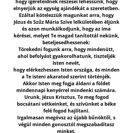
hogy ígéreteidnek részesei lehessünk, hogy
elnyerjük az egység ajándékát a szeretetben.
Ezáltal kötelezzük magunkat arra, hogy
Jézus és Szűz Mária Szíve lelkületében éljünk
és azon munkálkodjunk, hogy az ima
kérései, melyet Te magad tanítottál nekünk,
beteljesedhessenek:
Törekedni fogunk arra, hogy mindenütt,
ahol befolyást gyakorolhatunk, tiszteljék
Isten nevét,
hogy elérkezhessen Isten országa, és minden
a Te isteni akaratod szerint történjék.
Akkor Isten meg fogja áldani a földet
mindennapi kenyérrel mindenki számára.
Urunk, Jézus Krisztus, Te meg fogod
bocsátani vétkeinket, és szívünket a béke
felé fogod hajlítani.
Irgalmasan megóvsz az újabb bűnöktől, s
végül minden gonosztól megszabadítasz
minket.