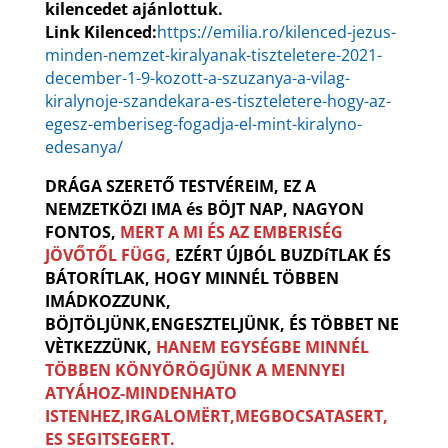
kilencedet ajánlottuk.
Link Kilenced:
https://emilia.ro/kilenced-jezus-
minden-nemzet-kiralyanak-tiszteletere-2021-
december-1-9-kozott-a-szuzanya-a-vilag-
kiralynoje-szandekara-es-tiszteletere-hogy-az-
egesz-emberiseg-fogadja-el-mint-kiralyno-
edesanya/
DRÁGA SZERETŐ TESTVÉREIM, EZ A
NEMZETKÖZI IMA és BÖJT NAP, NAGYON
FONTOS,
MERT A MI ÉS AZ EMBERISÉG
JÖVŐTŐL FÜGG,
EZÉRT ÚJBÓL BUZDíTLAK ÉS
BÁTORÍTLAK, HOGY MINNÉL TÖBBEN
IMÁDKOZZUNK,
BÖJTÖLJÜNK,ENGESZTELJÜNK, ÉS TÖBBET NE
VÈTKEZZÜNK,
HANEM
EGYSÉGBE MINNÉL
TÖBBEN KÖNYÖRÖGJÜNK A MENNYEI
ATYÁHOZ-MINDENHATO
ISTENHEZ,IRGALOMËRT,MEGBOCSATASERT,
ES SEGITSEGERT.