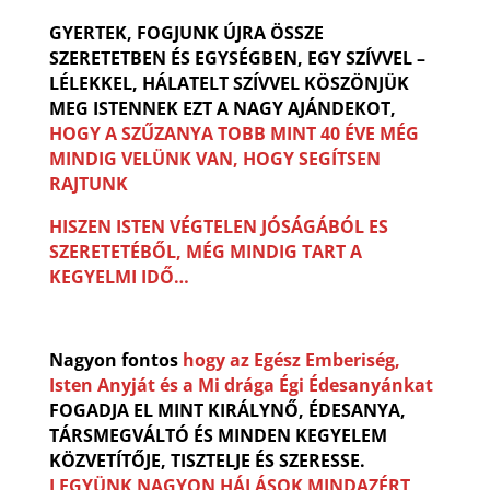
GYERTEK, FOGJUNK ÚJRA ÖSSZE
SZERETETBEN ÉS EGYSÉGBEN, EGY SZÍVVEL –
LÉLEKKEL, HÁLATELT SZÍVVEL KÖSZÖNJÜK
MEG ISTENNEK EZT A NAGY AJÁNDEKOT,
HOGY A SZŰZANYA TOBB MINT 40 ÉVE MÉG
MINDIG VELÜNK VAN, HOGY SEGÍTSEN
RAJTUNK
HISZEN ISTEN VÉGTELEN JÓSÁGÁBÓL ES
SZERETETÉBŐL, MÉG MINDIG TART A
KEGYELMI IDŐ…
Nagyon fontos
hogy az Egész Emberiség,
Isten Anyját és a Mi drága Égi Édesanyánkat
FOGADJA EL MINT KIRÁLYNŐ, ÉDESANYA,
TÁRSMEGVÁLTÓ ÉS MINDEN KEGYELEM
KÖZVETÍTŐJE, TISZTELJE ÉS SZERESSE.
LEGYÜNK NAGYON HÁLÁSOK MINDAZÉRT,