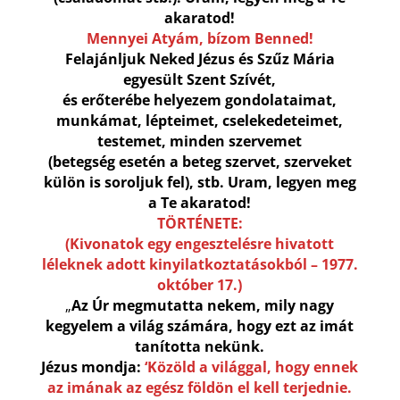
akaratod!
Mennyei Atyám, bízom Benned!
Felajánljuk Neked Jézus és Szűz Mária
egyesült Szent Szívét,
és erőterébe helyezem gondolataimat,
munkámat, lépteimet, cselekedeteimet,
testemet, minden szervemet
(betegség esetén a beteg szervet, szerveket
külön is soroljuk fel), stb. Uram, legyen meg
a Te akaratod!
TÖRTÉNETE:
(Kivonatok egy engesztelésre hivatott
léleknek adott kinyilatkoztatásokból – 1977.
október 17.)
„
Az Úr megmutatta nekem, mily nagy
kegyelem a világ számára, hogy ezt az imát
tanította nekünk.
Jézus mondja:
‘Közöld a világgal, hogy ennek
az imának az egész földön el kell terjednie.