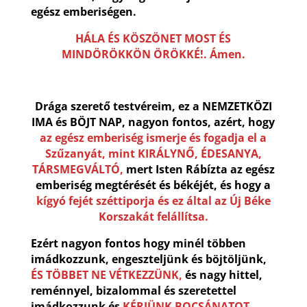
egész emberiségen.
HÁLA ÉS KÖSZÖNET MOST ÉS
MINDÖRÖKKÖN ÖRÖKKÉ!. Ámen.
Drága szerető testvéreim, ez a NEMZETKÖZI
IMA és BÖJT NAP, nagyon fontos, azért, hogy
az egész emberiség ismerje és fogadja el a
Szűzanyát, mint KIRÁLYNŐ, ÉDESANYA,
TÁRSMEGVÁLTÓ,
mert Isten Rábízta az egész
emberiség megtérését és békéjét, és hogy a
kígyó fejét széttiporja és ez által az Új Béke
Korszakát felállítsa.
Ezért nagyon fontos hogy minél többen
imádkozzunk, engeszteljünk és böjtöljünk,
ÉS TÖBBET NE VÉTKEZZÜNK,
és nagy hittel,
reménnyel, bizalommal és szeretettel
imádkozzunk és
KÉRJÜNK BOCSÁNATOT,