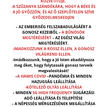
KÖZVETÍTŐJE.
-A SZŰZANYA SZÁNDÉKÁRA, HOGY A BÉKE ÉS
A JÓ GYŐZZÖN, ÉS AZ Ő SZEPLŐTELEN SZÍVE
GYŐZEDELMESKEDJEN
– AZ EMBERISÉG FELSZABADULÁSÁÉRT A
GONOSZ KEZEIBŐL –
A BŰNÖSÖK
MEGTÉRÉSÉÉRT
– AZ EGÉSZ VILÁG
MEGTÉRÉSÉÉRT.
-IMADKOZZUNK A ROSSZ ELLEN, A GONOSZ
VILÁGREND ELLEN.
-Imádkozzunk, hogy a Jó Isten akadályozza
meg őket, hogy folytassák gonosz terveik
megvalositását!
–
A HAMIS COVID
–PANDÉMIA ÉS MINDEN
HAZUGSÁG LEÁLLÍTÁSA
-KÖTELEZŐ OLTÁS LEÁLLÍTÁSA
– MINDEN
5G HIGH FREQUENCY
SUGÁRZÁSI
ADÓ LEÁLLÍTÁSA ÉS TELEPÍTÉSE
– A NÉPESSÉG MÉRGEZÉSÉNEK MEGÁLLÍTÁSA