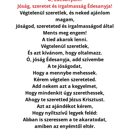
Jóság, szeretet és irgalmasság Édesanyja!
Végtelenül szeretlek, és neked ajánlom
magam,
Jóságod, szereteted és irgalmasságod által
Ments meg engem!
A tied akarok lenni.
Végtelenül szeretlek,
És azt kívánom, hogy oltalmazz.
Ó, jóság Édesanyja, add szívembe
A te jóságodat,
Hogy a mennybe mehessek.
Kérem végtelen szereteted.
Add nekem azt a kegyelmet,
Hogy mindenkit úgy szerethessek,
Ahogy te szeretted Jézus Krisztust.
Azt az ajándékot kérem,
Hogy nyíltszívű legyek feléd:
Abban is szeressem a te akaratodat,
amiben az enyémtől eltér.