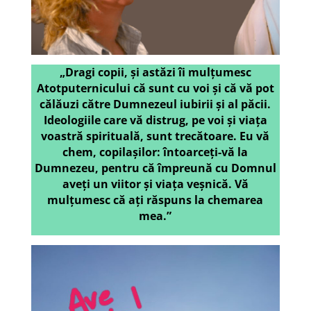
„Dragi copii, și astăzi îi mulțumesc
Atotputernicului că sunt cu voi și că vă pot
călăuzi către Dumnezeul iubirii și al păcii.
Ideologiile care vă distrug, pe voi și viața
voastră spirituală, sunt trecătoare. Eu vă
chem, copilașilor: întoarceți-vă la
Dumnezeu, pentru că împreună cu Domnul
aveți un viitor și viața veșnică. Vă
mulțumesc că ați răspuns la chemarea
mea.”