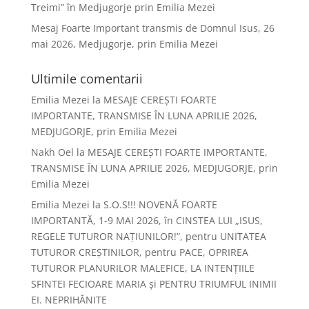
Treimi” în Medjugorje prin Emilia Mezei
Mesaj Foarte Important transmis de Domnul Isus, 26
mai 2026, Medjugorje, prin Emilia Mezei
Ultimile comentarii
Emilia Mezei
la
MESAJE CEREȘTI FOARTE
IMPORTANTE, TRANSMISE ÎN LUNA APRILIE 2026,
MEDJUGORJE, prin Emilia Mezei
Nakh Oel
la
MESAJE CEREȘTI FOARTE IMPORTANTE,
TRANSMISE ÎN LUNA APRILIE 2026, MEDJUGORJE, prin
Emilia Mezei
Emilia Mezei
la
S.O.S!!! NOVENĂ FOARTE
IMPORTANTĂ, 1-9 MAI 2026, în CINSTEA LUI „ISUS,
REGELE TUTUROR NAȚIUNILOR!”, pentru UNITATEA
TUTUROR CREȘTINILOR, pentru PACE, OPRIREA
TUTUROR PLANURILOR MALEFICE, LA INTENȚIILE
SFINTEI FECIOARE MARIA și PENTRU TRIUMFUL INIMII
EI. NEPRIHĂNITE