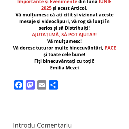
Importante și Evenimente
din luna
IUNIE
2025
și acest Articol.
Vă mulțumesc că ați citit și vizionat aceste
mesaje și videoclipuri, vă rog să luați în
serios și să Distribuiți!
AJUTAȚI-MĂ, SĂ POT AJUTA!!!
Vă mulțumesc!
Vă doresc tuturor multe binecuvântări,
PACE
și toate cele bune!
Fiți binecuvântați cu toții!
Emilia Mezei
F
M
E
P
a
a
m
ar
c
st
ai
ta
e
o
l
je
b
d
a
Introdu Comentariu