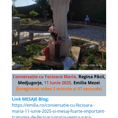
Conversație cu Fecioara Maria,
Regina Păcii,
Medjugorje,
11 iunie 2025,
Emilia Mezei
(Înregistrat video 2 minute și 47 secunde)
Link MESAJE Blog;
https://emilia.ro/conversatie-cu-fecioara-
maria-11-iunie-2025-si-mesaj-foarte-important-
transmis-de-fecioara-maria-regina-pacii-