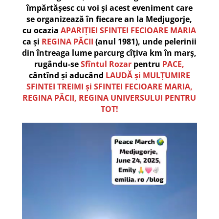
împărtășesc cu voi și acest eveniment care
se organizează în fiecare an la Medjugorje,
cu ocazia
APARIȚIEI SFINTEI FECIOARE MARIA
ca și
REGINA PĂCII
(anul 1981), unde pelerinii
din întreaga lume parcurg cîțiva km în marș,
rugându-se
Sfîntul Rozar
pentru
PACE,
cântînd și aducând
LAUDĂ și MULȚUMIRE
SFINTEI TREIMI și SFINTEI FECIOARE MARIA,
REGINA PĂCII, REGINA UNIVERSULUI PENTRU
TOT!