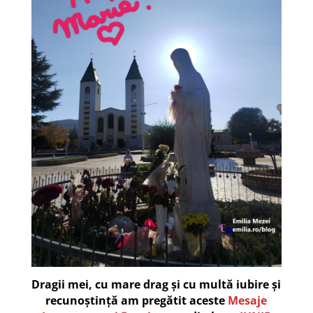
Dragii mei, cu mare drag și cu multă iubire și
recunoștință am pregătit aceste
Mesaje