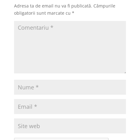
o
o
z
Adresa ta de email nu va fi publicată.
Câmpurile
o
n
ă
obligatorii sunt marcate cu
*
k