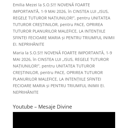
Emilia Mezei
la
S.O.S!!! NOVENĂ FOARTE
IMPORTANTĂ, 1-9 MAI 2026, în CINSTEA LUI „ISUS,
REGELE TUTUROR NAȚIUNILOR!”, pentru UNITATEA
TUTUROR CREȘTINILOR, pentru PACE, OPRIREA
TUTUROR PLANURILOR MALEFICE, LA INTENȚIILE
SFINTEI FECIOARE MARIA și PENTRU TRIUMFUL INIMII
EI. NEPRIHĂNITE
Maria
la
S.O.S!!! NOVENĂ FOARTE IMPORTANTĂ, 1-9
MAI 2026, în CINSTEA LUI „ISUS, REGELE TUTUROR
NAȚIUNILOR!”, pentru UNITATEA TUTUROR
CREȘTINILOR, pentru PACE, OPRIREA TUTUROR
PLANURILOR MALEFICE, LA INTENȚIILE SFINTEI
FECIOARE MARIA și PENTRU TRIUMFUL INIMII EI.
NEPRIHĂNITE
Youtube – Mesaje Divine
Player
video