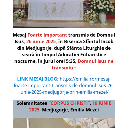
Mesaj
Foarte Important
transmis de Domnul
Isus,
26 iunie 2025,
în Biserica Sfântul Iacob
din Medjugorje, după Sfânta Liturghie de
seară în timpul Adorației Euharistice
nocturne, în jurul orei 5:35,
Domnul Isus ne
transmite:
LINK MESAJ BLOG;
https://emilia.ro/mesaj-
foarte-important-transmis-de-domnul-isus-26-
iunie-2025-medjugorje-prin-emilia-mezei/
Solemnitatea
”CORPUS CHRISTI”
,
19 IUNIE
2025,
Medjugorje, Emilia Mezei