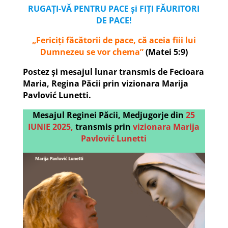
RUGAȚI-VĂ PENTRU PACE și FIȚI FĂURITORI
DE PACE!
„Fericiți făcătorii de pace, că aceia fiii lui
Dumnezeu se vor chema”
(Matei 5:9)
Postez și mesajul lunar transmis de Fecioara
Maria, Regina Păcii prin vizionara Marija
Pavlović Lunetti.
Mesajul Reginei Păcii, Medjugorje din
25
IUNIE 2025,
transmis prin
vizionara Marija
Pavlović Lunetti