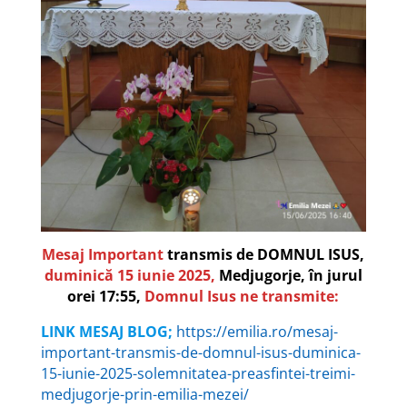
Mesaj Important
transmis de DOMNUL ISUS,
duminică 15 iunie 2025,
Medjugorje, în jurul
orei 17:55,
Domnul Isus ne transmite:
LINK MESAJ BLOG;
https://emilia.ro/mesaj-
important-transmis-de-domnul-isus-duminica-
15-iunie-2025-solemnitatea-preasfintei-treimi-
medjugorje-prin-emilia-mezei/