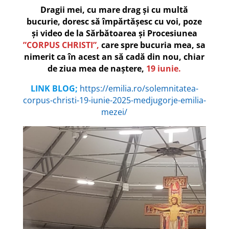
Dragii mei, cu mare drag și cu multă
bucurie, doresc să împărtășesc cu voi, poze
și video de la Sărbătoarea și Procesiunea
”CORPUS CHRISTI”,
care spre bucuria mea, sa
nimerit ca în acest an să cadă din nou, chiar
de ziua mea de naștere,
19 iunie.
LINK BLOG;
https://emilia.ro/solemnitatea-
corpus-christi-19-iunie-2025-medjugorje-emilia-
mezei/