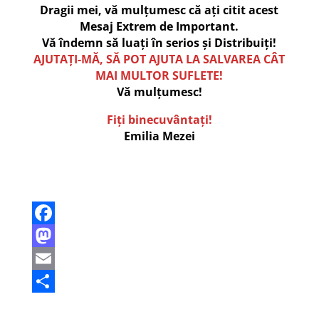
Dragii mei, vă mulțumesc că ați citit acest
Mesaj Extrem de Important.
Vă îndemn să luați în serios și Distribuiți!
AJUTAȚI-MĂ, SĂ POT AJUTA LA SALVAREA CÂT
MAI MULTOR SUFLETE!
Vă mulțumesc!
Fiți binecuvântați!
Emilia Mezei
F
a
M
c
a
E
e
s
m
P