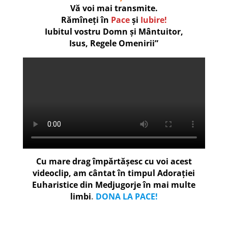
Vă voi mai transmite.
Rămîneți în
Pace
și
Iubire!
Iubitul vostru Domn și Mântuitor,
Isus, Regele Omenirii”
Cu mare drag împărtășesc cu voi acest
videoclip, am cântat în timpul Adorației
Euharistice din Medjugorje în mai multe
limbi
.
DONA LA PACE!