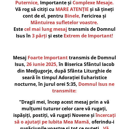
Puternice,
Importante și
Complexe Mesaje.
Vă rog să citiți cu
MARE ATENȚIE
și să țineți
cont de el, pentru
Binele,
Fericirea și
Mântuirea sufletelor voastre.
Este
cel mai lung mesaj
transmis de Domnul
Isus în
3 părți
și este
Extrem de Important!
Mesaj
Foarte Important
transmis de Domnul
Isus,
26 iunie 2025,
în Biserica Sfântul Iacob
din Medjugorje, după Sfânta Liturghie de
seară în timpul Adorației Euharistice
nocturne, în jurul orei 5:35,
Domnul Isus ne
transmite:
”Dragii mei, încep acest mesaj prin a vă
mulțumi tuturor celor care vă rugați,
ispășiți, postiți, vă rugați Novene și
încercați
să o ajutați pe Iubita Mea Mamă,
oferindu-i
rugăciunile voastre și tot ce puteți…
Vă