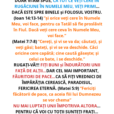
DOAR VI-AM SPUS,
CĂ TOT CE VEȚI CERE ÎN
RUGĂCIUNE ÎN NUMELE MEU, VEȚI PRIMI
…
DACĂ ESTE SPRE BINELE și FOLOSUL VOSTRU.
(Ioan 14:13-14)
”și orice veți cere în Numele
Meu, voi face, pentru ca Tatăl să fie proslăvit
în Fiul. Dacă veți cere ceva în Numele Meu,
voi face.”
(Matei 7:7-8)
”Cereţi, şi vi se va da; căutaţi, şi
veţi găsi; bateţi, şi vi se va deschide. Căci
oricine cere capătă; cine caută găseşte; şi
celui ce bate, i se deschide.”
RUGAȚI-VĂ!!!
FIȚI BUNI și ÎNDURĂTORI UNII
FAȚĂ DE ALȚII…
DAR CEL MAI IMPORTANT,
FĂURITORI DE PACE…
CA SĂ FIȚI VREDNICI DE
ÎMPĂRĂȚIA CEREASCĂ, PARADISUL,
FERICIREA ETERNĂ. (Matei 5:9)
“Fericiți
făcătorii de pace, ca aceia fiii lui Dumnezeu
se vor chema”
NU MAI LUPTAȚI UNII ÎMPOTRIVA ALTORA
…
PENTRU CĂ VOI CU TOȚII SUNTEȚI FRAȚI…