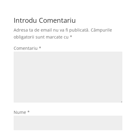
b
t
a
a
o
o
i
r
Introdu Comentariu
o
d
l
t
Adresa ta de email nu va fi publicată.
Câmpurile
k
o
a
obligatorii sunt marcate cu
*
n
j
Comentariu
*
e
a
z
ă
Nume
*