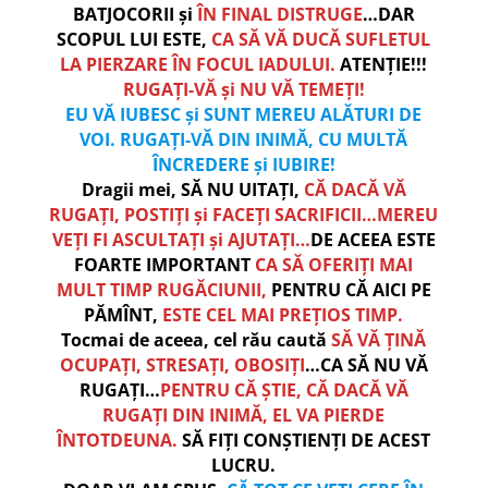
BATJOCORII și
ÎN FINAL DISTRUGE
…DAR
SCOPUL LUI ESTE,
CA SĂ VĂ DUCĂ SUFLETUL
LA PIERZARE ÎN FOCUL IADULUI.
ATENȚIE!!!
RUGAȚI-VĂ și NU VĂ TEMEȚI!
EU VĂ IUBESC și SUNT MEREU ALĂTURI DE
VOI. RUGAȚI-VĂ DIN INIMĂ, CU MULTĂ
ÎNCREDERE și IUBIRE!
Dragii mei, SĂ NU UITAȚI,
CĂ DACĂ VĂ
RUGAȚI, POSTIȚI și FACEȚI SACRIFICII…MEREU
VEȚI FI ASCULTAȚI și AJUTAȚI…
DE ACEEA ESTE
FOARTE IMPORTANT
CA SĂ OFERIȚI MAI
MULT TIMP RUGĂCIUNII,
PENTRU CĂ AICI PE
PĂMÎNT,
ESTE CEL MAI PREȚIOS TIMP.
Tocmai de aceea, cel rău caută
SĂ VĂ ȚINĂ
OCUPAȚI, STRESAȚI, OBOSIȚI
…CA SĂ NU VĂ
RUGAȚI…
PENTRU CĂ ȘTIE, CĂ DACĂ VĂ
RUGAȚI DIN INIMĂ, EL VA PIERDE
ÎNTOTDEUNA.
SĂ FIȚI CONȘTIENȚI DE ACEST
LUCRU.