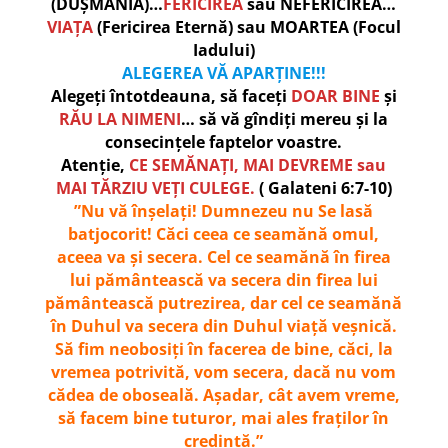
(DUȘMĂNIA)…
FERICIREA
sau NEFERICIREA…
VIAȚA
(Fericirea Eternă) sau MOARTEA (Focul
Iadului)
ALEGEREA VĂ APARȚINE!!!
Alegeți întotdeauna, să faceți
DOAR BINE
și
RĂU LA NIMENI
… să vă gîndiți mereu și la
consecințele faptelor voastre.
Atenție,
CE SEMĂNAȚI, MAI DEVREME sau
MAI TĂRZIU VEȚI CULEGE.
( Galateni 6:7-10)
”Nu vă înșelați! Dumnezeu nu Se lasă
batjocorit! Căci ceea ce seamănă omul,
aceea va și secera. Cel ce seamănă în firea
lui pământească va secera din firea lui
pământească putrezirea, dar cel ce seamănă
în Duhul va secera din Duhul viață veșnică.
Să fim neobosiți în facerea de bine, căci, la
vremea potrivită, vom secera, dacă nu vom
cădea de oboseală. Așadar, cât avem vreme,
să facem bine tuturor, mai ales fraților în
credință.”