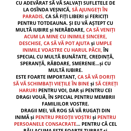
CU ADEVĂRAT SĂ VĂ SALVAȚI SUFLETELE DE
LA OSÎNDA VEȘNICĂ,
SĂ AJUNGEȚI ÎN
PARADIS,
CA SĂ FIȚI LIBERI și FERICIȚI
PENTRU TOTDEAUNA. ȘI EU VĂ AȘTEPT CU
MULTĂ IUBIRE și NERĂBDARE,
CA SĂ VENIȚI
ACUM LA MINE CU INIMILE SINCERE,
DESCHISE, CA SĂ VĂ POT AJUTA
și
UMPLE
INIMILE VOASTRE CU HARUL PĂCII,
ÎN
SPECIAL CU MULTĂ BUNĂTATE, CREDINȚĂ,
SPERANȚĂ, RĂBDARE, SMERENIE…și
CU
MULTĂ IUBIRE.
ESTE FOARTE IMPORTANT,
CA SĂ VĂ DORIȚI
SĂ VĂ SCHIMBAȚI VIEȚILE ÎN BINE
și
SĂ CEREȚI
HARURI
PENTRU VOI, DAR și PENTRU CEI
DRAGI VOUĂ, ÎN SPECIAL PENTRU MEMBRII
FAMILIILOR VOSTRE.
DRAGII MEI, VĂ ROG SĂ VĂ RUGAȚI DIN
INIMĂ și
PENTRU PREOȚII VOȘTRI
și
PENTRU
PERSOANELE CONSACRATE
… PENTRU CĂ CEL
RĂU ACUMA ESTE FOARTE TURBAT și