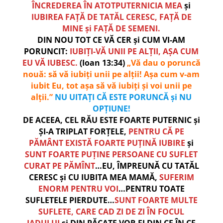
ÎNCREDEREA ÎN ATOTPUTERNICIA MEA
și
IUBIREA FAȚĂ DE TATĂL CERESC, FAȚĂ DE
MINE și FAȚĂ DE SEMENI.
DIN NOU TOT CE VĂ CER și CUM VI-AM
PORUNCIT:
IUBIȚI-VĂ UNII PE ALȚII, AȘA CUM
EU VĂ IUBESC.
(Ioan 13:34)
„Vă dau o poruncă
nouă: să vă iubiți unii pe alții! Așa cum v-am
iubit Eu, tot așa să vă iubiți și voi unii pe
alții.”
NU UITAȚI CĂ ESTE PORUNCĂ și NU
OPȚIUNE!
DE ACEEA, CEL RĂU ESTE FOARTE PUTERNIC și
ȘI-A TRIPLAT FORȚELE,
PENTRU CĂ PE
PĂMÂNT EXISTĂ FOARTE PUȚINĂ IUBIRE
și
SUNT FOARTE PUȚINE PERSOANE CU SUFLET
CURAT PE PĂMÎNT
…EU, ÎMPREUNĂ CU TATĂL
CERESC și CU IUBITA MEA MAMĂ,
SUFERIM
ENORM PENTRU VOI
…PENTRU TOATE
SUFLETELE PIERDUTE…
SUNT FOARTE MULTE
SUFLETE, CARE CAD ZI DE ZI ÎN FOCUL