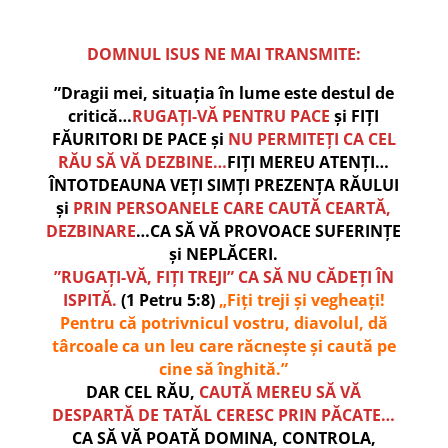
DOMNUL ISUS NE MAI TRANSMITE:
”Dragii mei, situația în lume este destul de
critică…
RUGAȚI-VĂ PENTRU PACE
și FIȚI
FĂURITORI DE PACE și
NU PERMITEȚI CA CEL
RĂU SĂ VĂ DEZBINE…
FIȚI MEREU ATENȚI…
ÎNTOTDEAUNA VEȚI SIMȚI PREZENȚA RĂULUI
și
PRIN PERSOANELE CARE CAUTĂ CEARTĂ,
DEZBINARE
…CA SĂ VĂ PROVOACE SUFERINȚE
și NEPLĂCERI.
”RUGAȚI-VĂ, FIȚI TREJI” CA SĂ NU CĂDEȚI ÎN
ISPITĂ.
(1 Petru 5:8)
„Fiți treji și vegheați!
Pentru că potrivnicul vostru, diavolul, dă
târcoale ca un leu care răcnește și caută pe
cine să înghită.”
DAR CEL RĂU,
CAUTĂ MEREU SĂ VĂ
DESPARTĂ DE TATĂL CERESC PRIN PĂCATE…
CA SĂ VĂ POATĂ DOMINA, CONTROLA,