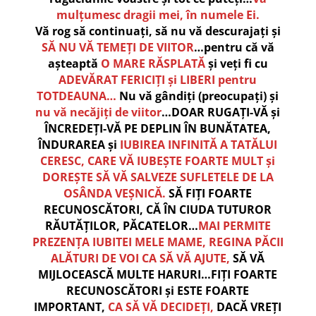
mulțumesc dragii mei, în numele Ei.
Vă rog să continuați, să nu vă descurajați și
SĂ NU VĂ TEMEȚI DE VIITOR
…pentru că vă
așteaptă
O MARE RĂSPLATĂ
și veți fi cu
ADEVĂRAT FERICIȚI și LIBERI pentru
TOTDEAUNA…
Nu vă gândiți (preocupați) și
nu vă necăjiți de viitor
…DOAR RUGAȚI-VĂ și
ÎNCREDEȚI-VĂ PE DEPLIN ÎN BUNĂTATEA,
ÎNDURAREA și
IUBIREA INFINITĂ A TATĂLUI
CERESC, CARE VĂ IUBEȘTE FOARTE MULT și
DOREȘTE SĂ VĂ SALVEZE SUFLETELE DE LA
OSÂNDA VEȘNICĂ.
SĂ FIȚI FOARTE
RECUNOSCĂTORI, CĂ ÎN CIUDA TUTUROR
RĂUTĂȚILOR, PĂCATELOR…
MAI PERMITE
PREZENȚA IUBITEI MELE MAME, REGINA PĂCII
ALĂTURI DE VOI CA SĂ VĂ AJUTE,
SĂ VĂ
MIJLOCEASCĂ MULTE HARURI…FIȚI FOARTE
RECUNOSCĂTORI și ESTE FOARTE
IMPORTANT,
CA SĂ VĂ DECIDEȚI,
DACĂ VREȚI