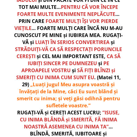
IADULUI
și DIN PĂCATE VOR FI DIN CE ÎN CE
TOT MAI MULTE…
PENTRU CĂ VOR ÎNCEPE
FOARTE MULTE EVENIMENTE NEPLĂCUTE
…
PRIN CARE
FOARTE MULȚI ÎȘI VOR PIERDE
VIEȚILE
… FOARTE MULȚI CARE ÎNCĂ NU M-AU
CUNOSCUT PE MINE și IUBIREA MEA. RUGAȚI-
VĂ și
LUAȚI ÎN SERIOS CONVERTIREA
și
STRĂDUIȚI-VĂ CA SĂ RESPECTAȚI PORUNCILE
CEREȘTI
și CEL MAI IMPORTANT ESTE,
CA SĂ
IUBIȚI SINCER PE DUMNEZEU
și
PE
APROAPELE VOSTRU
și
SĂ FIȚI BLÎNZI și
SMERIȚI CU INIMA CUM SUNT EU
. (Matei 11,
29)
„Luaţi jugul Meu asupra voastră şi
învăţaţi de la Mine, căci Eu sunt blând şi
smerit cu inima; şi veţi găsi odihnă pentru
sufletele voastre.”
RUGAȚI-VĂ și CEREȚI ACEST LUCRU;
”ISUSE,
CU INIMA BLÂNDĂ și SMERITĂ, FĂ INIMA
NOASTRĂ ASEMENEA CU INIMA TA”
…
BLÎNDĂ, SMERITĂ, IUBITOARE și