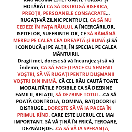
HOTĂRÂT
CA SĂ DISTRUGĂ BISERICA,
PREOȚII, PERSOANELE CONSACRATE
…
RUGAȚI-VĂ ZILNIC PENTRU EI,
CA SĂ NU
CEDEZE ÎN FAȚA RĂULUI,
A ÎNCERCĂRILOR,
ISPITELOR, SUFERINȚELOR, CE
SĂ RĂMÂNĂ
MEREU PE CALEA CEA DREAPTĂ și BUNĂ
și SĂ-
I CONDUCĂ și PE ALȚII, ÎN SPECIAL PE CALEA
MÂNTUIRII.
Dragii mei, doresc să vă încurajez și să vă
îndemn,
CA SĂ FACEȚI PACE CU SEMENII
VOȘTRI, SĂ VĂ RUGAȚI PENTRU DUȘMANII
VOȘTRI DIN INIMĂ,
CĂ CEL RĂU CAUTĂ TOATE
MODALITĂȚILE POSIBILE CA SĂ DEZBINE
FAMILII, RELAȚII,
SĂ DEZBINE TOTUL
…CA SĂ
POATĂ CONTROLA, DOMINA, BATJOCORI și
DISTRUGE…
DOREȘTE SĂ VĂ IA PACEA ÎN
PRIMUL RÎND,
CARE ESTE LUCRUL CEL MAI
IMPORTANT, SĂ VĂ ȚINĂ ÎN FRICĂ, TEROARE,
DEZNĂDEJDE…
CA SĂ VĂ IA SPERANȚA,