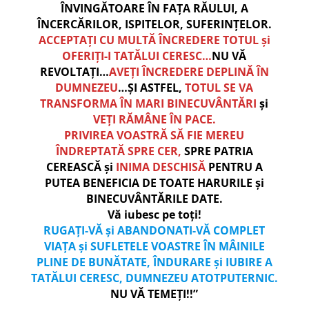
ÎNVINGĂTOARE ÎN FAȚA RĂULUI, A
ÎNCERCĂRILOR, ISPITELOR, SUFERINȚELOR.
ACCEPTAȚI CU MULTĂ ÎNCREDERE TOTUL și
OFERIȚI-I TATĂLUI CERESC…
NU VĂ
REVOLTAȚI…
AVEȚI ÎNCREDERE DEPLINĂ ÎN
DUMNEZEU
…ȘI ASTFEL,
TOTUL SE VA
TRANSFORMA ÎN MARI BINECUVÂNTĂRI
și
VEȚI RĂMÂNE ÎN PACE.
PRIVIREA VOASTRĂ SĂ FIE MEREU
ÎNDREPTATĂ SPRE CER,
SPRE PATRIA
CEREASCĂ și
INIMA DESCHISĂ
PENTRU A
PUTEA BENEFICIA DE TOATE HARURILE și
BINECUVÂNTĂRILE DATE.
Vă iubesc pe toți!
RUGAȚI-VĂ și ABANDONATI-VĂ COMPLET
VIAȚA și SUFLETELE VOASTRE ÎN MÂINILE
PLINE DE BUNĂTATE, ÎNDURARE și IUBIRE A
TATĂLUI CERESC, DUMNEZEU ATOTPUTERNIC.
NU VĂ TEMEȚI!!”