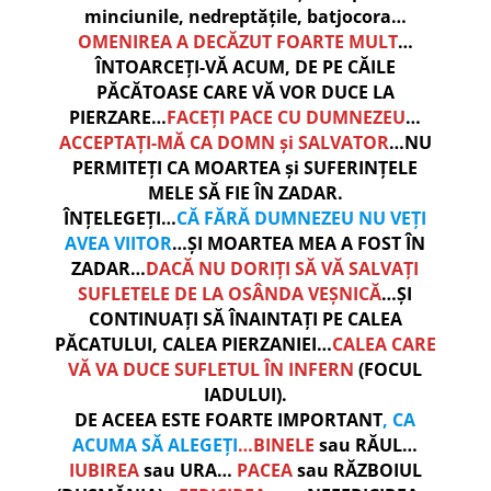
minciunile, nedreptățile, batjocora…
OMENIREA A DECĂZUT FOARTE MULT
…
ÎNTOARCEȚI-VĂ ACUM, DE PE CĂILE
PĂCĂTOASE CARE VĂ VOR DUCE LA
PIERZARE…
FACEȚI PACE CU DUMNEZEU
…
ACCEPTAȚI-MĂ CA DOMN și SALVATOR
…NU
PERMITEȚI CA MOARTEA și SUFERINȚELE
MELE SĂ FIE ÎN ZADAR.
ÎNȚELEGEȚI…
CĂ FĂRĂ DUMNEZEU NU VEȚI
AVEA VIITOR
…ȘI MOARTEA MEA A FOST ÎN
ZADAR…
DACĂ NU DORIȚI SĂ VĂ SALVAȚI
SUFLETELE DE LA OSÂNDA VEȘNICĂ
…ȘI
CONTINUAȚI SĂ ÎNAINTAȚI PE CALEA
PĂCATULUI, CALEA PIERZANIEI…
CALEA CARE
VĂ VA DUCE SUFLETUL ÎN INFERN
(FOCUL
IADULUI).
DE ACEEA ESTE FOARTE IMPORTANT
, CA
ACUMA SĂ ALEGEȚI
…BINELE
sau RĂUL…
IUBIREA
sau URA…
PACEA
sau RĂZBOIUL