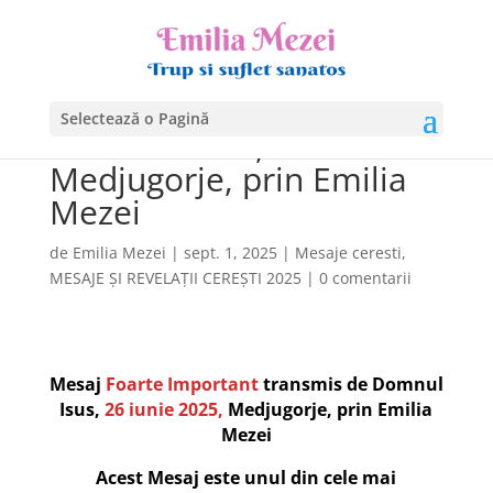
Mesaj Foarte Important
transmis de Domnul Isus,
Selectează o Pagină
26 iunie 2025,
Medjugorje, prin Emilia
Mezei
de
Emilia Mezei
|
sept. 1, 2025
|
Mesaje ceresti
,
MESAJE ȘI REVELAȚII CEREȘTI 2025
|
0 comentarii
Mesaj
Foarte Important
transmis de Domnul
Isus,
26 iunie 2025,
Medjugorje, prin Emilia
Mezei
Acest Mesaj este unul din cele mai