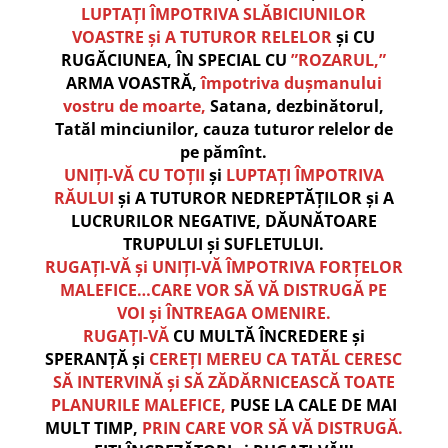
LUPTAȚI ÎMPOTRIVA SLĂBICIUNILOR
VOASTRE și A TUTUROR RELELOR
și CU
RUGĂCIUNEA, ÎN SPECIAL CU
”ROZARUL,”
ARMA VOASTRĂ,
împotriva dușmanului
vostru de moarte,
Satana,
dezbinătorul,
Tatăl minciunilor, cauza tuturor relelor de
pe pămînt.
UNIȚI-VĂ CU TOȚII
și
LUPTAȚI ÎMPOTRIVA
RĂULUI
și A TUTUROR NEDREPTĂȚILOR și A
LUCRURILOR NEGATIVE, DĂUNĂTOARE
TRUPULUI și SUFLETULUI.
RUGAȚI-VĂ și UNIȚI-VĂ ÎMPOTRIVA FORȚELOR
MALEFICE…CARE VOR SĂ VĂ DISTRUGĂ PE
VOI și ÎNTREAGA OMENIRE.
RUGAȚI-VĂ
CU MULTĂ ÎNCREDERE și
SPERANȚĂ și
CEREȚI MEREU CA TATĂL CERESC
SĂ INTERVINĂ și SĂ ZĂDĂRNICEASCĂ TOATE
PLANURILE MALEFICE,
PUSE LA CALE DE MAI
MULT TIMP,
PRIN CARE VOR SĂ VĂ DISTRUGĂ.