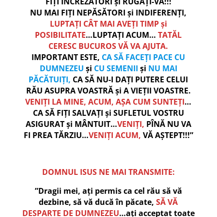
FIȚI ÎNCREZĂTORI și RUGAȚI-VĂ!!!
NU MAI FIȚI NEPĂSĂTORI și INDIFERENȚI,
LUPTAȚI CÂT MAI AVEȚI TIMP și
POSIBILITATE
…LUPTAȚI ACUM…
TATĂL
CERESC BUCUROS VĂ VA AJUTA.
IMPORTANT ESTE,
CA SĂ FACEȚI PACE CU
DUMNEZEU
și
CU SEMENII
și
NU MAI
PĂCĂTUIȚI,
CA SĂ NU-I DAȚI PUTERE CELUI
RĂU ASUPRA VOASTRĂ și A VIEȚII VOASTRE.
VENIȚI LA MINE, ACUM, AȘA CUM SUNTEȚI
…
CA SĂ FIȚI SALVAȚI și SUFLETUL VOSTRU
ASIGURAT și MÂNTUIT…
VENIȚI,
PÎNĂ NU VA
FI PREA TĂRZIU
…
VENIȚI ACUM,
VĂ AȘTEPT!!!”
DOMNUL ISUS NE MAI TRANSMITE:
”Dragii mei, ați permis ca cel rău să vă
dezbine, să vă ducă în păcate,
SĂ VĂ
DESPARTE DE DUMNEZEU
…ați acceptat toate