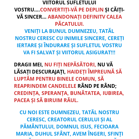
VIITORUL SUFLETULUI
VOSTRU….
CONVERTIȚI-VĂ PE DEPLIN
ȘI CĂIȚI-
VĂ SINCER…
ABANDONAȚI DEFINITV CALEA
PĂCATULUI.
VENIȚI LA BUNUL DUMNEZEU, TATĂL
NOSTRU CERESC CU INIMILE SINCERE, CEREȚI
IERTARE ȘI ÎNDURARE ȘI SUFLETUL VOSTRU
VA FI SALVAT ȘI VIITORUL ASIGURAT!!!
DRAGII MEI,
NU FIȚI NEPĂSĂTORI,
NU VĂ
LĂSAȚI DESCURAJAȚI,
HAIDEȚI ÎMPREUNĂ SĂ
LUPTĂM PENTRU BINELE COMUN, SĂ
REAPRINDEM CANDELELE
RÂND PE RÂND;
CREDINȚA, SPERANȚA, BUNĂTATEA, IUBIREA,
PACEA ȘI SĂ BIRUIM RĂUL.
CU NOI ESTE DUMNEZEU, TATĂL NOSTRU
CERESC, CREATORUL CERULUI ȘI AL
PĂMÂNTULUI, DOMNUL ISUS, FECIOARA
MARIA, DUHUL SFÂNT, AVEM ÎNGERI, SFINȚI