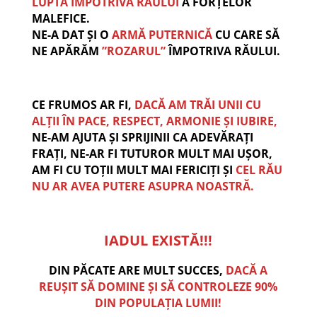
LUPTA ÎMPOTRIVA RĂULUI
A FORȚELOR
MALEFICE.
NE-A DAT ȘI O
ARMĂ PUTERNICĂ
CU CARE SĂ
NE APĂRĂM
”ROZARUL”
ÎMPOTRIVA RĂULUI.
CE FRUMOS AR FI,
DACĂ AM TRĂI UNII CU
ALȚII ÎN PACE, RESPECT, ARMONIE ȘI IUBIRE,
NE-AM AJUTA ȘI SPRIJINII CA ADEVĂRAȚI
FRAȚI, NE-AR FI TUTUROR MULT MAI UȘOR,
AM FI CU TOȚII MULT MAI FERICIȚI ȘI
CEL RĂU
NU AR AVEA PUTERE ASUPRA NOASTRĂ.
IADUL EXISTĂ!!!
DIN PĂCATE ARE MULT SUCCES,
DACĂ A
REUȘIT SĂ DOMINE ȘI SĂ CONTROLEZE 90%
DIN POPULAȚIA LUMII!