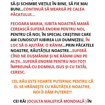
SĂ-ȘI SCHIMBE VIEȚILE ÎN BINE, SĂ FIE MAI
BUNI…
CONTINUĂ SĂ MEARGĂ PE CALEA
PĂCATULUI.
…
FECIOARA MARIA, IUBITA NOASTRĂ MAMĂ
CEREASCĂ SUFERĂ ENORM PENTRU NOI
,
PENTRU CĂ NOI, ÎN SPECIAL CREȘTINII CARE
AM CUNOSCUT IUBIREA LUI DUMNEZEU,
ÎN
LOC SĂ O AJUTĂM, O RĂNIM
…PRIN PĂCATELE
NOASTRE, RĂUTĂȚILE NOASTRE…
SUFERĂ
CÎND NE DUȘMĂNIM ȘI NE RĂNIM UNII PE
ALȚII…SUFERĂ ENORM PENTRU NOI TOȚI
ÎMPREUNĂ CU DOMNUL ISUS ȘI CU TATĂL
CERESC.
CEL RĂU ESTE FOARTE PUTERNIC PENTRU CĂ
EL SE HRĂNEȘTE CU RĂUTĂȚILE NOASTRE,
NOI ÎI DĂM PUTERE!!!
CEI RĂI
(OCULTA MALEFICĂ MONDIALĂ )
ÎN