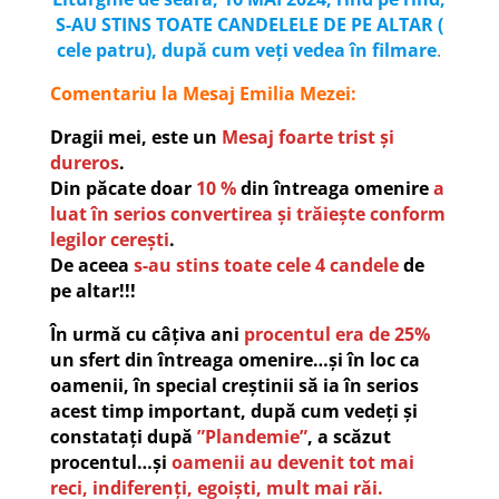
S-AU STINS TOATE CANDELELE DE PE ALTAR (
cele patru), după cum veți vedea în filmare
.
Comentariu la Mesaj Emilia Mezei:
Dragii mei, este un
Mesaj foarte trist și
dureros
.
Din păcate doar
10 %
din întreaga omenire
a
luat în serios convertirea și trăiește conform
legilor cerești
.
De aceea
s-au stins toate cele 4 candele
de
pe altar!!!
În urmă cu câțiva ani
procentul era de 25%
un sfert din întreaga omenire…și în loc ca
oamenii, în special creștinii să ia în serios
acest timp important, după cum vedeți și
constatați după
”Plandemie”
, a scăzut
procentul…și
oamenii au devenit tot mai
reci, indiferenți, egoiști, mult mai răi.