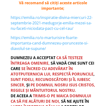
Vă recomand să citiți aceste articole
importante;
https://emilia.ro/inspiratie-divina-miercuri-22-
septembrie-2021-medugorje-emilia-mezei-sa-
nu-faceti-niciodata-pact-cu-cel-rau/
https://emilia.ro/o-marturisire-foarte-
importanta-cand-dumnezeu-porunceste-si-
diavolul-se-supune/
DUMNEZEU A ACCEPTAT
CA SĂ TESTEZE
ÎNTREAGA OMENIRE,
SĂ VADĂ CINE SUNT CEI
CARE
SE ÎNCRED CU ADEVĂRAT ÎN
ATOTPUTERNICIA LUI, RESPECTĂ PORUNCILE
,
SUNT FIDELI, RECUNOSCĂTORI ȘI ÎL IUBESC
SINCER,
ȘI
PE
DOMNUL NOSRU ISUS CRISTOS,
REGELE ȘI MÂNTUITORUL NOSTRU.
DE ACEEA A
TRIMIS-O PE MAICA DOMNULUI
CA SĂ FIE ALĂTURI DE NOI,
SĂ NE AJUTE ÎN