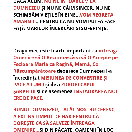
DACĂ ACUM,
NU NE ÎNTOARCEM LA
DUMNEZEU
ȘI NU NE CĂIM SINCER, NU NE
SCHIMBĂM VIEȚILE ÎN BINE…
VOM REGRETA
AMARNIC
…PENTRU CĂ NU VOM PUTEA FACE
FAȚĂ MARILOR ÎNCERCĂRI ȘI SUFERINȚE.
Dragii mei, este foarte important ca
întreaga
Omenire să O Recunoască și să O Accepte pe
Fecioara Maria ca Regină, Mamă, Co-
Răscumpărătoare
deoarece Dumnezeu I-a
Încredințat
MISIUNEA DE CONVERTIRE ȘI
PACE A LUMII
și de a
ZDROBI CAPUL
ȘARPELUI
și de asemenea
INSTAURAREA NOII
ERE DE PACE.
BUNUL DUMNEZEU,
TATĂL NOSTRU CERESC,
A EXTINS TIMPUL DE HAR PENTRU CĂ
DOREȘTE CA SĂ SALVEZE ÎNTREAGA
OMENIRE…
ȘI DIN PĂCATE, OAMENII ÎN LOC