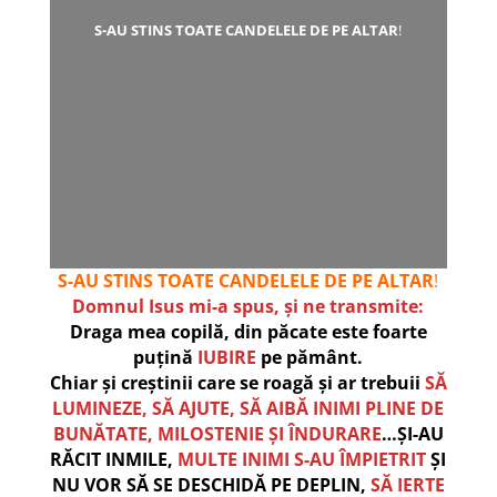
S-AU STINS TOATE CANDELELE DE PE ALTAR
!
S-AU STINS TOATE CANDELELE DE PE ALTAR
!
Domnul Isus mi-a spus, și ne transmite:
Draga mea copilă, din păcate este foarte
puțină
IUBIRE
pe pământ.
Chiar și creștinii care se roagă și ar trebuii
SĂ
LUMINEZE, SĂ AJUTE, SĂ AIBĂ INIMI PLINE DE
BUNĂTATE, MILOSTENIE ȘI ÎNDURARE
…ȘI-AU
RĂCIT INMILE,
MULTE INIMI S-AU ÎMPIETRIT
ȘI
NU VOR SĂ SE DESCHIDĂ PE DEPLIN,
SĂ IERTE