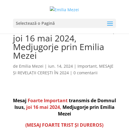
Mesaj Foarte Important
Selectează o Pagină
transmis de Domnul Isus,
joi 16 mai 2024,
Medjugorje prin Emilia
Mezei
de
Emilia Mezei
|
iun. 14, 2024
|
Important
,
MESAJE
ȘI REVELAȚII CEREȘTI ÎN 2024
|
0 comentarii
Mesaj
Foarte Important
transmis de Domnul
Isus,
joi 16 mai 2024,
Medjugorje prin Emilia
Mezei
(MESAJ FOARTE TRIST ȘI DUREROS)