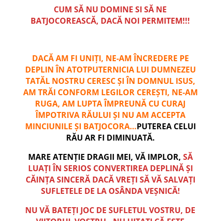
CUM SĂ NU DOMINE SI SĂ NE
BATJOCOREASCĂ, DACĂ NOI PERMITEM!!!
DACĂ
AM FI UNIȚI, NE-AM ÎNCREDERE PE
DEPLIN ÎN ATOTPUTERNICIA LUI DUMNEZEU
TATĂL NOSTRU CERESC ȘI ÎN DOMNUL ISUS,
AM TRĂI CONFORM LEGILOR CEREȘTI, NE-AM
RUGA, AM LUPTA ÎMPREUNĂ CU CURAJ
ÎMPOTRIVA RĂULUI ȘI NU AM ACCEPTA
MINCIUNILE ȘI BATJOCORA…
PUTEREA CELUI
RĂU AR FI DIMINUATĂ.
MARE ATENȚIE DRAGII MEI, VĂ IMPLOR,
SĂ
LUAȚI ÎN SERIOS CONVERTIREA DEPLINĂ ȘI
CĂINȚA SINCERĂ DACĂ VREȚI SĂ VĂ SALVAȚI
SUFLETELE DE LA OSÂNDA VEȘNICĂ!
NU VĂ BATEȚI JOC DE SUFLETUL VOSTRU, DE