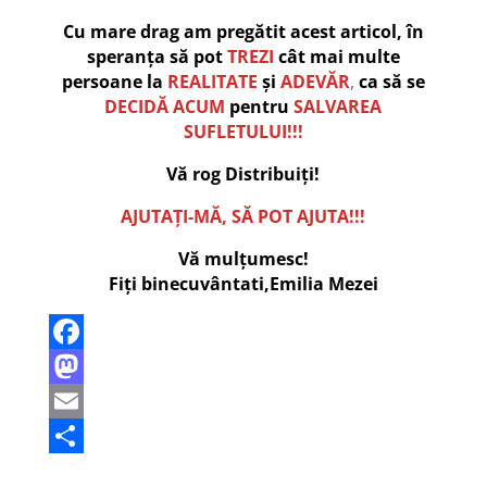
Cu mare drag am pregătit acest articol, în
speranța să pot
TREZI
cât mai multe
persoane la
REALITATE
și
ADEVĂR
,
ca să se
DECIDĂ ACUM
pentru
SALVAREA
SUFLETULUI!!!
Vă rog Distribuiți!
AJUTAȚI-MĂ, SĂ POT AJUTA!!!
Vă mulțumesc!
Fiți binecuvântati,Emilia Mezei
F
a
M
c
a
E
e
s
m
P