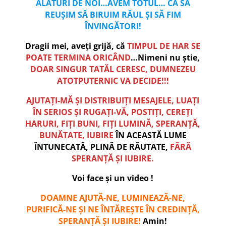
ALĂTURI DE NOI…AVEM TOTUL… CA SĂ
REUȘIM SĂ BIRUIM RĂUL ȘI SĂ FIM
ÎNVINGĂTORI!
Dragii mei, aveți grijă, că
TIMPUL DE HAR SE
POATE TERMINA ORICÂND
…Nimeni nu știe,
DOAR SINGUR TATĂL CERESC, DUMNEZEU
ATOTPUTERNIC VA DECIDE!!!
AJUTAȚI-MĂ ȘI DISTRIBUIȚI MESAJELE, LUAȚI
ÎN SERIOS ȘI RUGAȚI-VĂ, POSTIȚI, CEREȚI
HARURI, FIȚI BUNI, FIȚI LUMINĂ, SPERANȚĂ,
BUNĂTATE, IUBIRE
ÎN ACEASTĂ LUME
ÎNTUNECATĂ,
PLINĂ DE RĂUTATE,
FĂRĂ
SPERANȚĂ ȘI IUBIRE.
Voi face și un video !
DOAMNE AJUTĂ-NE, LUMINEAZĂ-NE,
PURIFICĂ-NE ȘI NE ÎNTĂREȘTE ÎN CREDINȚĂ,
SPERANȚĂ ȘI IUBIRE!
Amin!