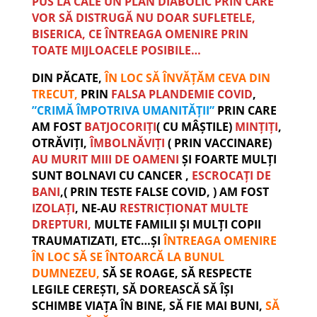
PUS LA CALE UN PLAN DIABOLIC PRIN CARE
VOR SĂ DISTRUGĂ NU DOAR SUFLETELE,
BISERICA, CE ÎNTREAGA OMENIRE PRIN
TOATE MIJLOACELE POSIBILE…
DIN PĂCATE,
ÎN LOC SĂ ÎNVĂȚĂM CEVA DIN
TRECUT,
PRIN
FALSA PLANDEMIE COVID
,
”CRIMĂ ÎMPOTRIVA UMANITĂȚII”
PRIN CARE
AM FOST
BATJOCORIȚI
( CU MÂȘTILE)
MINȚIȚI
,
OTRĂVIȚI,
ÎMBOLNĂVIȚI
( PRIN VACCINARE)
AU MURIT MIII DE OAMENI
ȘI FOARTE MULȚI
SUNT BOLNAVI CU CANCER ,
ESCROCAȚI DE
BANI
,( PRIN TESTE FALSE COVID, ) AM FOST
IZOLAȚI
, NE-AU
RESTRICȚIONAT MULTE
DREPTURI,
MULTE FAMILII ȘI MULȚI COPII
TRAUMATIZATI, ETC…ȘI
ÎNTREAGA OMENIRE
ÎN LOC SĂ SE ÎNTOARCĂ LA BUNUL
DUMNEZEU,
SĂ SE ROAGE, SĂ RESPECTE
LEGILE CEREȘTI, SĂ DOREASCĂ SĂ ÎȘI
SCHIMBE VIAȚA ÎN BINE, SĂ FIE MAI BUNI,
SĂ