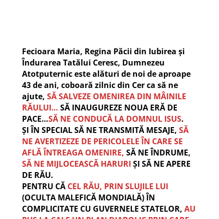
Fecioara Maria, Regina Păcii din Iubirea și
Îndurarea Tatălui Ceresc, Dumnezeu
Atotputernic este alături de noi de aproape
43 de ani, coboară zilnic din Cer ca să ne
ajute,
SĂ SALVEZE OMENIREA DIN MÂINILE
RĂULUI…
SĂ INAUGUREZE NOUA ERĂ DE
PACE
…
SĂ NE CONDUCĂ LA DOMNUL ISUS
.
ȘI ÎN SPECIAL SĂ NE TRANSMITĂ MESAJE,
SĂ
NE AVERTIZEZE DE PERICOLELE ÎN CARE SE
AFLĂ ÎNTREAGA OMENIRE,
SĂ NE ÎNDRUME,
SĂ NE MIJLOCEASCĂ HARURI
ȘI SĂ NE APERE
DE RĂU.
PENTRU CĂ
CEL RĂU, PRIN SLUJILE LUI
(OCULTA MALEFICĂ MONDIALĂ) ÎN
COMPLICITATE CU GUVERNELE STATELOR,
AU