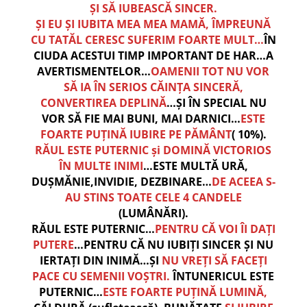
ȘI SĂ IUBEASCĂ SINCER.
ȘI EU ȘI IUBITA MEA MEA MAMĂ, ÎMPREUNĂ
CU TATĂL CERESC SUFERIM FOARTE MULT…
ÎN
CIUDA ACESTUI TIMP IMPORTANT DE HAR…A
AVERTISMENTELOR…
OAMENII TOT NU VOR
SĂ IA ÎN SERIOS CĂINȚA SINCERĂ,
CONVERTIREA DEPLINĂ
…ȘI ÎN SPECIAL NU
VOR SĂ FIE MAI BUNI, MAI DARNICI…
ESTE
FOARTE PUȚINĂ IUBIRE PE PĂMÂNT
( 10%).
RĂUL ESTE PUTERNIC și DOMINĂ VICTORIOS
ÎN MULTE INIMI
…ESTE MULTĂ URĂ,
DUȘMĂNIE,INVIDIE, DEZBINARE…
DE ACEEA S-
AU STINS TOATE CELE 4 CANDELE
(LUMÂNĂRI).
RĂUL ESTE PUTERNIC…
PENTRU CĂ VOI ÎI DAȚI
PUTERE
…PENTRU CĂ NU IUBIȚI SINCER ȘI NU
IERTAȚI DIN INIMĂ…ȘI
NU VREȚI SĂ FACEȚI
PACE CU SEMENII VOȘTRI.
ÎNTUNERICUL ESTE
PUTERNIC…
ESTE FOARTE PUȚINĂ LUMINĂ,