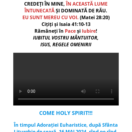
CREDEȚI ÎN MINE,
ÎN ACEASTĂ LUME
ÎNTUNECATĂ
ȘI DOMINATĂ DE RĂU.
EU SUNT MEREU CU VOI.
(Matei 28:20)
Cițiți și Isaia 41:10-13
Rămâneți în
Pace
și
Iubire
!
IUBITUL VOSTRU MÂNTUITOR,
ISUS, REGELE OMENIRII
COME HOLY SPIRIT!!!
În timpul Adorației Euharistice, după Sfânta
Liturghie de seară,
16 MAI 2024,
rînd pe rînd,