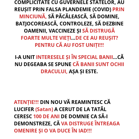
COMPLICITATE CU GUVERNELE STATELOR, AU
REUȘIT PRIN FALSA PLANDEMIE (COVID)
PRIN
MINCIUNĂ,
SĂ PĂCĂLEASCĂ, SĂ DOMINE,
BATJOCOREASCĂ, CONTROLEZE, SĂ DEZBINE
OAMENII, VACCINEZE ȘI
SĂ DISTRUGĂ
FOARTE MULTE VIEȚI
…
DE CE AU REUȘIT?
PENTRU CĂ AU FOST UNIȚI!!!
I-A UNIT
INTERESELE ȘI ÎN SPECIAL BANII
…CĂ
NU DEGEABA SE SPUNE
CĂ BANII SUNT OCHII
DRACULUI,
AȘA ȘI ESTE.
ATENȚIE!!!
DIN NOU VĂ REAMINTESC CĂ
LUCIFER
(Satan)
A CERUT DE LA TATĂL
CERESC
100 DE ANI
DE DOMNIE CA SĂ-I
DEMONSTREZE, CĂ
VA DISTRUGE ÎNTREAGA
OMENIRE ȘI O VA DUCE ÎN IAD!!!