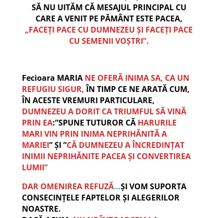
SĂ NU UITĂM CĂ MESAJUL PRINCIPAL CU
CARE A VENIT PE PĂMÂNT ESTE PACEA,
„FACEȚI PACE CU DUMNEZEU ȘI FACEȚI PACE
CU SEMENII VOȘTRI”.
Fecioara MARIA
NE OFERĂ INIMA SA, CA UN
REFUGIU SIGUR,
ÎN TIMP CE NE ARATĂ CUM,
ÎN ACESTE VREMURI PARTICULARE,
DUMNEZEU A DORIT CA TRIUMFUL SĂ VINĂ
PRIN EA
:”SPUNE TUTUROR CĂ
HARURILE
MARI VIN PRIN INIMA NEPRIHĂNITĂ A
MARIEI
” ȘI ”
CĂ DUMNEZEU A ÎNCREDINȚAT
INIMII NEPRIHĂNITE PACEA ȘI CONVERTIREA
LUMII”
DAR OMENIREA REFUZĂ
…
ȘI VOM SUPORTA
CONSECINȚELE FAPTELOR ȘI ALEGERILOR
NOASTRE.