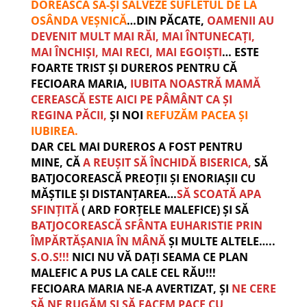
DOREASCĂ SĂ-ȘI SALVEZE SUFLETUL DE LA
OSÂNDA VEȘNICĂ
…DIN PĂCATE,
OAMENII AU
DEVENIT MULT MAI RĂI, MAI ÎNTUNECAȚI,
MAI ÎNCHIȘI, MAI RECI, MAI EGOIȘTI
… ESTE
FOARTE TRIST ȘI DUREROS PENTRU CĂ
FECIOARA MARIA,
IUBITA NOASTRĂ MAMĂ
CEREASCĂ ESTE AICI PE PÂMÂNT CA ȘI
REGINA PĂCII,
ȘI NOI
REFUZĂM PACEA ȘI
IUBIREA.
DAR CEL MAI DUREROS A FOST PENTRU
MINE, CĂ
A REUȘIT SĂ ÎNCHIDĂ BISERICA,
SĂ
BATJOCOREASCĂ PREOȚII ȘI ENORIAȘII CU
MĂȘTILE ȘI DISTANȚAREA…
SĂ SCOATĂ APA
SFINȚITĂ
( ARD FORȚELE MALEFICE) ȘI SĂ
BATJOCOREASCĂ SFÂNTA EUHARISTIE PRIN
ÎMPĂRTĂȘANIA ÎN MÂNĂ
ȘI MULTE ALTELE…..
S.O.S!!!
NICI NU VĂ DAȚI SEAMA CE PLAN
MALEFIC A PUS LA CALE CEL RĂU!!!
FECIOARA MARIA NE-A AVERTIZAT, ȘI
NE CERE
SĂ NE RUGĂM ȘI SĂ FACEM PACE CU