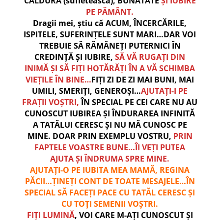
CĂLDURĂ (sufletească), BUNĂTATE
ȘI IUBIRE
PE PĂMÂNT.
Dragii mei, știu că ACUM, ÎNCERCĂRILE,
ISPITELE, SUFERINȚELE SUNT MARI…DAR VOI
TREBUIE SĂ RĂMÂNEȚI PUTERNICI ÎN
CREDINȚĂ ȘI IUBIRE,
SĂ VĂ RUGAȚI DIN
INIMĂ ȘI SĂ FIȚI HOTĂRĂȚI ÎN A VĂ SCHIMBA
VIEȚILE ÎN BINE…
FIȚI ZI DE ZI MAI BUNI, MAI
UMILI, SMERIȚI, GENEROȘI…
AJUTAȚI-I PE
FRAȚII VOȘTRI,
ÎN SPECIAL PE CEI CARE NU AU
CUNOSCUT IUBIREA ȘI ÎNDURAREA INFINITĂ
A TATĂLUI CERESC ȘI NU MĂ CUNOSC PE
MINE. DOAR PRIN EXEMPLU VOSTRU,
PRIN
FAPTELE VOASTRE BUNE…ÎI VEȚI PUTEA
AJUTA ȘI ÎNDRUMA SPRE MINE.
AJUTAȚI-O PE IUBITA MEA MAMĂ, REGINA
PĂCII…ȚINEȚI CONT DE TOATE MESAJELE…ÎN
SPECIAL SĂ FACEȚI PACE CU TATĂL CERESC ȘI
CU TOȚI SEMENII VOȘTRI.
FIȚI LUMINĂ
, VOI CARE M-AȚI CUNOSCUT ȘI