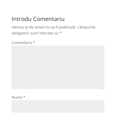
b
t
a
a
o
o
i
r
Introdu Comentariu
o
d
l
t
Adresa ta de email nu va fi publicată.
Câmpurile
k
o
a
obligatorii sunt marcate cu
*
n
j
Comentariu
*
e
a
z
ă
Nume
*