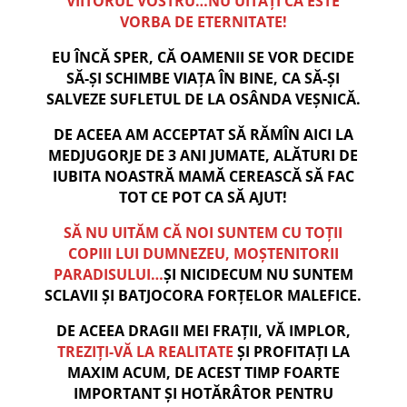
VIITORUL VOSTRU…NU UITAȚI CĂ ESTE
VORBA DE ETERNITATE!
EU ÎNCĂ SPER, CĂ OAMENII SE VOR DECIDE
SĂ-ȘI SCHIMBE VIAȚA ÎN BINE, CA SĂ-ȘI
SALVEZE SUFLETUL DE LA OSÂNDA VEȘNICĂ.
DE ACEEA AM ACCEPTAT SĂ RĂMÎN AICI LA
MEDJUGORJE DE 3 ANI JUMATE, ALĂTURI DE
IUBITA NOASTRĂ MAMĂ CEREASCĂ SĂ FAC
TOT CE POT CA SĂ AJUT!
SĂ NU UITĂM CĂ NOI SUNTEM CU TOȚII
COPIII LUI DUMNEZEU, MOȘTENITORII
PARADISULUI…
ȘI NICIDECUM NU SUNTEM
SCLAVII ȘI BATJOCORA FORȚELOR MALEFICE.
DE ACEEA DRAGII MEI FRAȚII, VĂ IMPLOR,
TREZIȚI-VĂ LA REALITATE
ȘI PROFITAȚI LA
MAXIM ACUM, DE ACEST TIMP FOARTE
IMPORTANT ȘI HOTĂRÂTOR PENTRU