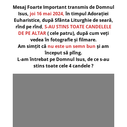
Mesaj Foarte Important transmis de Domnul
Isus,
joi 16 mai 2024,
în timpul Adorației
Euharistice, după Sfânta Liturghie de seară,
rînd pe rînd
, S-AU STINS TOATE CANDELELE
DE PE ALTAR
( cele patru), după cum veți
vedea în fotografie și filmare.
Am simțit că
nu este un semn bun
și am
început să plîng.
L-am întrebat pe Domnul Isus, de ce s-au
stins toate cele 4 candele ?