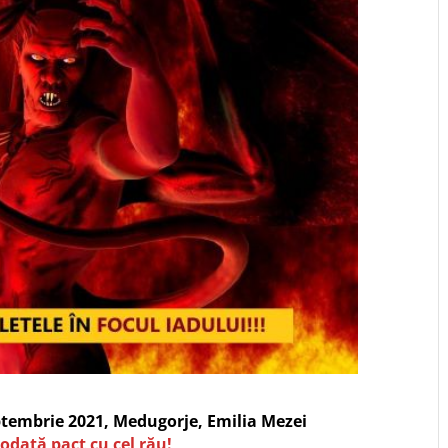
eptembrie 2021, Medugorje, Emilia Mezei
iodată pact cu cel rău!