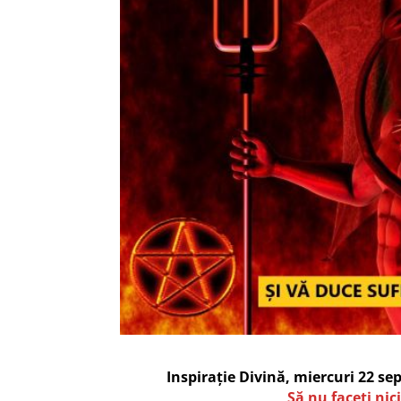
Inspirație Divină, miercuri 22 s
Să nu faceți nic