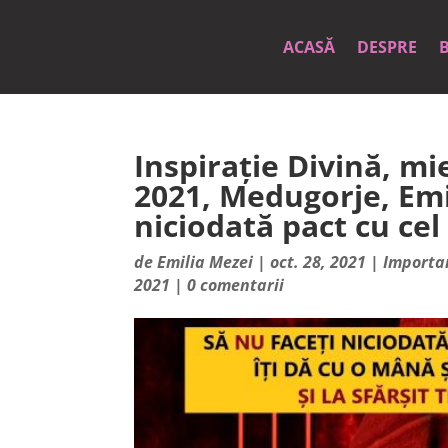
ACASĂ
DESPRE
Inspirație Divină, m
2021, Medugorje, Emi
niciodată pact cu cel
de
Emilia Mezei
|
oct. 28, 2021
|
Importa
2021
|
0 comentarii