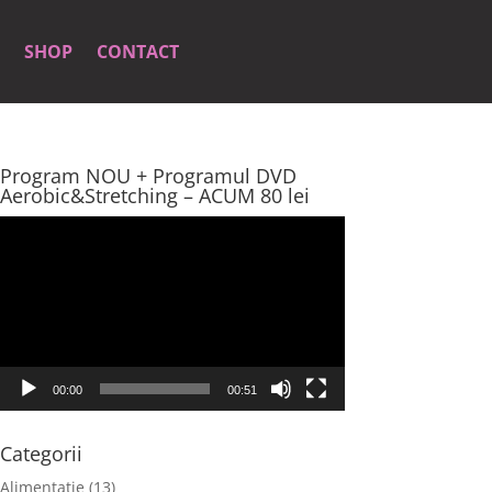
SHOP
CONTACT
Program NOU + Programul DVD
Aerobic&Stretching – ACUM 80 lei
Player
video
00:00
00:51
Categorii
Alimentatie
(13)