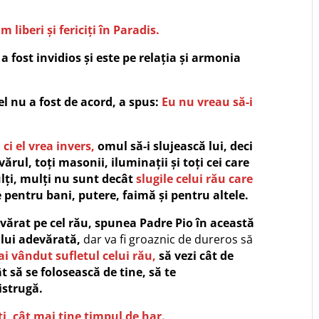
m liberi și fericiți în Paradis.
a fost invidios și este pe relația și armonia
el nu a fost de acord, a spus:
Eu nu vreau să-i
ci el vrea invers,
omul să-i slujească lui,
deci
vărul, toți masonii, iluminații și toți cei care
ulți, mulți nu sunt decât
slugile celui rău care
 pentru bani, putere, faimă și pentru altele.
vărat pe cel rău, spunea Padre Pio în această
 lui adevărată,
dar va fi groaznic de dureros să
ai vândut sufletul celui rău,
să vezi cât de
t să se folosească de tine, să te
istrugă.
ți, cât mai ține timpul de har.