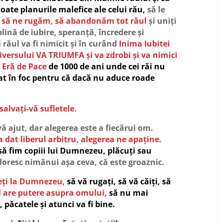
oate planurile malefice ale celui rău,
să le
i, să ne rugăm, să abandonăm tot răul
și uniți
plină de iubire, speranță, încredere și
 răul va fi nimicit și în curând
Inima Iubitei
versului VA TRIUMFA și va zdrobi și va nimici
ă
Eră de Pace
de 1000 de ani unde cei răi nu
at în foc
pentru că dacă nu aduce roade
 salvați-vă sufletele.
vă ajut, dar alegerea este a fiecărui om.
dat liberul arbitru, alegerea ne apaține.
să fim copiii lui Dumnezeu, plăcuți sau
doresc nimănui așa ceva, că este groaznic.
ceți la Dumnezeu,
să vă rugați, să vă căiți, să
l are putere asupra omului,
să nu mai
, păcatele și atunci va fi bine.