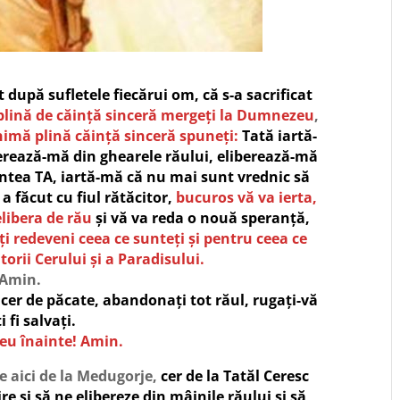
 după sufletele fiecărui om,
că s-a sacrificat
plină de căință sinceră mergeți la Dumnezeu
,
nimă plină căință sinceră
spuneți:
Tată iartă-
berează-mă din ghearele răului, eliberează-mă
intea TA, iartă-mă că nu mai sunt vrednic să
a făcut cu fiul rătăcitor,
bucuros vă va ierta,
elibera de rău
și vă va reda o nouă speranță,
ți redeveni ceea ce sunteți și pentru ceea ce
orii Cerului și a Paradisului.
Amin.
incer de păcate, abandonați tot răul, rugați-vă
i fi salvați.
u înainte! Amin.
e aici de la Medugorje,
cer de la Tatăl Ceresc
e și să ne elibereze din mâinile răului și să