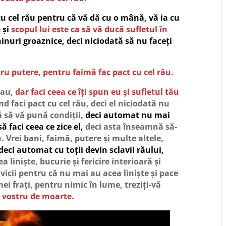
cu cel rău pentru că vă dă cu o mână, vă ia cu
e și
scopul lui este ca să vă ducă sufletul în
hinuri groaznice, deci niciodată să nu faceți
u putere, pentru faimâ fac pact cu cel rău.
 dau,
dar faci ceea ce îți spun eu și sufletul tău
d faci pact cu cel rău, deci el niciodată nu
ră să vă pună condiții,
deci automat nu mai
ă faci ceea ce zice el,
deci asta înseamnă să-
u. Vrei bani, faimă, putere și multe altele,
deci automat cu toții devin sclavii răului,
iniște, bucurie și fericire interioară și
vicii pentru că nu mai au acea liniște și pace
ei frați, pentru nimic în lume, treziți-vă
 vostru de moarte.