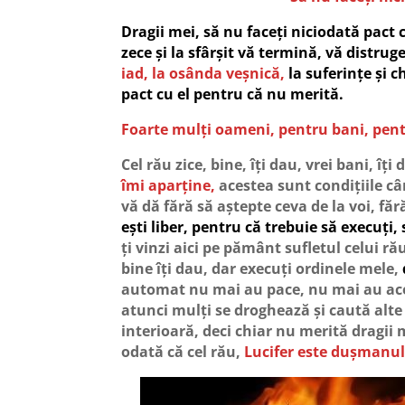
Dragii mei,
să nu faceți niciodată pact 
zece și la sfârșit vă termină, vă distrug
iad, la osânda veșnică,
la suferințe și c
pact cu el pentru că nu merită.
Foarte mulți oameni, pentru bani, pentr
Cel rău zice, bine, îți dau, vrei bani, îți
îmi aparține,
acestea sunt condițiile cân
vă dă fără să aștepte ceva de la voi, fă
ești liber,
pentru că trebuie să execuți, s
ți vinzi aici pe pământ sufletul celui ră
bine îți dau, dar execuți ordinele mele,
automat nu mai au pace, nu mai au acea l
atunci mulți se droghează și caută alte 
interioară, deci chiar nu merită dragii m
odată că cel rău,
Lucifer este dușmanul