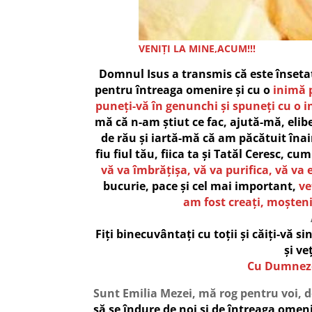
VENIȚI LA MINE,ACUM!!!
Domnul Isus a transmis că este însetat
pentru întreaga omenire și cu o
inimă 
puneți-vă în genunchi și spuneți cu o i
mă că n-am știut ce fac, ajută-mă, eli
de rău și iartă-mă că am păcătuit îna
fiu fiul tău, fiica ta
și Tatăl Ceresc, cum 
vă va îmbrățișa, vă va purifica, vă va 
bucurie, pace și cel mai important,
ve
am fost creați, moștenit
Fiți binecuvântați cu toții și căiți-vă s
și veț
Cu Dumneze
Sunt Emilia Mezei, mă rog pentru voi, d
să se îndure de noi și de întreaga omenir