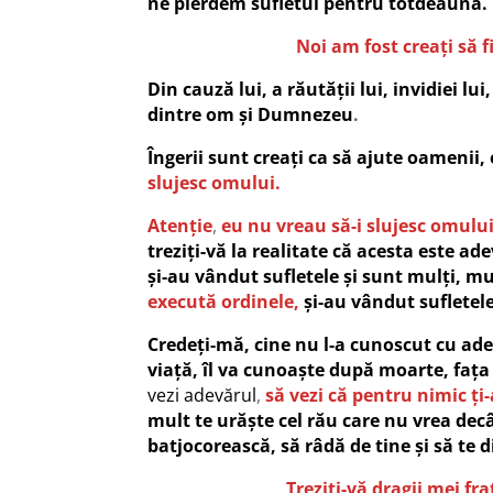
ne pierdem sufletul pentru totdeauna.
Noi am fost creați să fi
Din cauză lui, a răutății lui, invidiei lui,
dintre om și Dumnezeu
.
Îngerii sunt creați ca să ajute oamenii, 
slujesc omului.
Atenție
,
eu nu vreau să-i slujesc omului 
treziți-vă la realitate că acesta este ade
și-au vândut sufletele și sunt mulți, m
execută ordinele,
și-au vândut sufletele
Credeți-mă, cine nu l-a cunoscut cu ade
viață, îl va cunoaște după moarte, fața
vezi adevărul
,
să vezi că pentru nimic ți-
mult te urăște cel rău care nu vrea decâ
batjocorească, să râdă de tine și să te d
Treziți-vă dragii mei fra