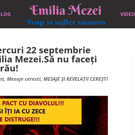
BLOG
VIDEO
iercuri 22 septembrie
lia Mezei.Să nu faceți
 rău!
nt
,
Mesaje ceresti
,
MESAJE ȘI REVELAȚII CEREȘTI