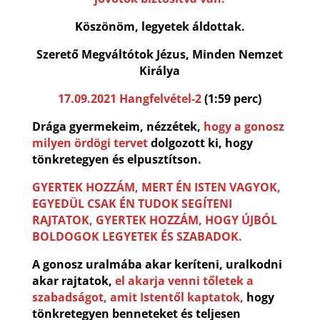
Köszönöm, legyetek áldottak.
Szerető Megváltótok Jézus, Minden Nemzet
Királya
17.09.2021 Hangfelvétel-2
(1:59 perc)
Drága gyermekeim, nézzétek,
hogy a gonosz
milyen ördögi tervet
dolgozott ki, hogy
tönkretegyen és elpusztítson.
GYERTEK HOZZÁM, MERT ÉN ISTEN VAGYOK,
EGYEDÜL CSAK ÉN TUDOK SEGÍTENI
RAJTATOK, GYERTEK HOZZÁM, HOGY ÚJBÓL
BOLDOGOK LEGYETEK ÉS SZABADOK.
A gonosz uralmába akar keríteni, uralkodni
akar rajtatok,
el akarja venni tőletek a
szabadságot, amit Istentől kaptatok,
hogy
tönkretegyen benneteket és teljesen