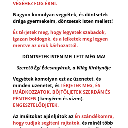
VÉGÉHEZ FOG ÉRNI.
Nagyon komolyan vegyétek, és döntsetek
drága gyermekeim, döntsetek Isten mellett!
És térjetek meg, hogy legyetek szabadok,
igazan boldogok, és a lelketek meg legyen
mentve az örök kárhozattól.
DÖNTSETEK ISTEN MELLETT MÉG MA!
Szerető Égi Édesanyátok, a Világ Királynője
Vegyétek komolyan ezt az üzenetet, és
minden üzenetet, és
TÉRJETEK MEG, ÉS
IMÁDKOZZATOK, BÖJTÖLJETEK SZERDÁN ÉS
PÉNTEKEN
( kenyéren és vízen).
ENGESZTELŐDJETEK.
Az imáitokat ajánljátok az
Én szándékomra,
hogy tudjak segíteni rajtatok,
és minél több