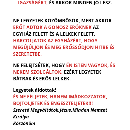
IGAZSÁGÉRT,
ÉS AKKOR MINDEN JÓ LESZ.
NE LEGYETEK KÖZÖMBÖSÖK, MERT AKKOR
ERŐT ADTOK A GONOSZ ERŐKNEK
AZ
EGYHÁZ FELETT ÉS A LELKEK FELETT.
HARCOLJATOK AZ EGYHÁZÉRT, HOGY
MEGÚJÚLJON ÉS MEG ERŐSSŐDJÖN HITBE ÉS
SZERETETBE.
NE FELEJTSÉTEK, HOGY
ÉN ISTEN VAGYOK, ÉS
NEKEM SZOLGÁLTOK,
EZÉRT LEGYETEK
BÁTRAK ÉS ERŐS LELKEK.
Legyetek áldottak!
ÉS NE FÉLJETEK, HANEM IMÁDKOZZATOK,
BÖJTÖLJETEK ÉS ENGESZTELJETEK!!!
Szerető Megváltótok,Jézus,Minden Nemzet
Királya
Köszönöm