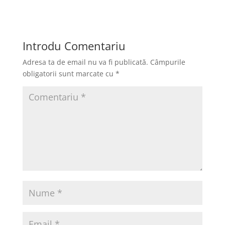
c
st
ai
ta
e
o
l
je
b
d
a
Introdu Comentariu
o
o
z
Adresa ta de email nu va fi publicată.
Câmpurile
o
n
ă
obligatorii sunt marcate cu
*
k