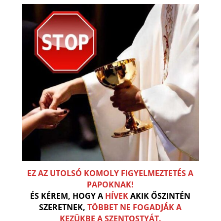
EZ AZ UTOLSÓ KOMOLY FIGYELMEZTETÉS A
PAPOKNAK!
ÉS KÉREM, HOGY A
HÍVEK
AKIK ŐSZINTÉN
SZERETNEK,
TÖBBET NE FOGADJÁK A
KEZÜKBE A SZENTOSTYÁT.