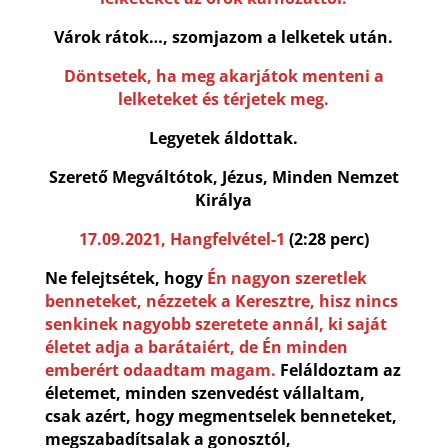
Várok rátok…, szomjazom a lelketek után.
Döntsetek, ha meg akarjátok menteni a
lelketeket és térjetek meg.
Legyetek áldottak.
Szerető Megváltótok, Jézus, Minden Nemzet
Királya
17.09.2021, Hangfelvétel-1
(2:28 perc)
Ne felejtsétek, hogy
Én nagyon szeretlek
benneteket, nézzetek a Keresztre, hisz nincs
senkinek nagyobb szeretete annál, ki saját
életet adja a barátaiért, de Én minden
emberért odaadtam magam.
Feláldoztam az
életemet, minden szenvedést vállaltam,
csak azért, hogy megmentselek benneteket,
megszabadítsalak a gonosztól,