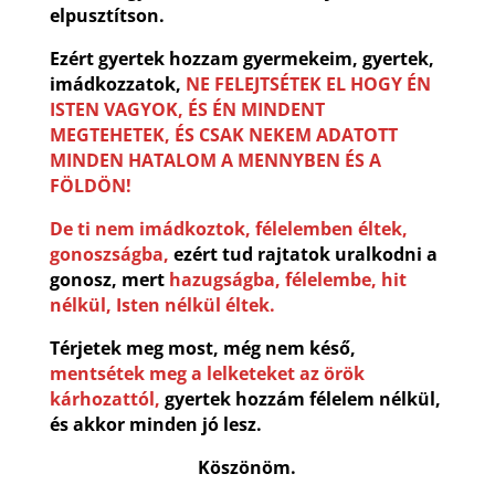
elpusztítson.
Ezért gyertek hozzam gyermekeim, gyertek,
imádkozzatok,
NE FELEJTSÉTEK EL HOGY ÉN
ISTEN VAGYOK, ÉS ÉN MINDENT
MEGTEHETEK, ÉS CSAK NEKEM ADATOTT
MINDEN HATALOM A MENNYBEN ÉS A
FÖLDÖN!
De ti
nem imádkoztok, félelemben éltek,
gonoszságba,
ezért tud rajtatok uralkodni a
gonosz, mert
hazugságba, félelembe, hit
nélkül, Isten nélkül éltek.
Térjetek meg most, még nem késő,
mentsétek meg a lelketeket az örök
kárhozattól,
gyertek hozzám félelem nélkül,
és akkor minden jó lesz.
Köszönöm.