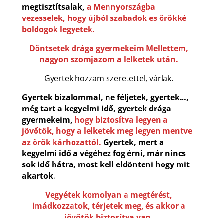
megtisztítsalak,
a
Mennyországba
vezesselek, hogy újból szabadok es örökké
boldogok legyetek.
Döntsetek drága gyermekeim Mellettem,
nagyon szomjazom a lelketek után.
Gyertek hozzam szeretettel, várlak.
Gyertek bizalommal, ne féljetek, gyertek…,
még tart a kegyelmi idő, gyertek drága
gyermekeim,
hogy biztosítva legyen a
jövőtök, hogy a lelketek meg legyen mentve
az örök kárhozattól.
Gyertek, mert a
kegyelmi idő a végéhez fog érni, már nincs
sok idő hátra, most kell eldönteni hogy mit
akartok.
Vegyétek komolyan a megtérést,
imádkozzatok, térjetek meg, és akkor a
jövőtök biztosítva van.