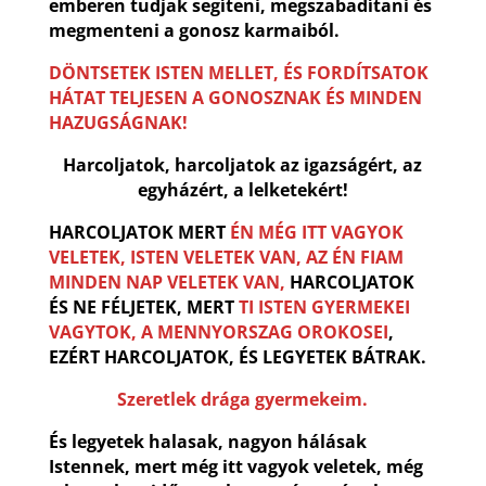
emberen tudjak segíteni, megszabadítani és
megmenteni a gonosz karmaiból.
DÖNTSETEK ISTEN MELLET, ÉS FORDÍTSATOK
HÁTAT TELJESEN A GONOSZNAK ÉS MINDEN
HAZUGSÁGNAK!
Harcoljatok, harcoljatok az igazságért, az
egyházért, a lelketekért!
HARCOLJATOK MERT
ÉN MÉG ITT VAGYOK
VELETEK, ISTEN VELETEK VAN, AZ ÉN FIAM
MINDEN NAP VELETEK VAN,
HARCOLJATOK
ÉS NE FÉLJETEK, MERT
TI ISTEN GYERMEKEI
VAGYTOK, A MENNYORSZAG OROKOSEI
,
EZÉRT HARCOLJATOK, ÉS LEGYETEK BÁTRAK.
Szeretlek drága gyermekeim.
És legyetek halasak, nagyon hálásak
Istennek, mert még itt vagyok veletek, még