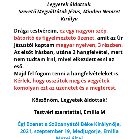
Legyetek áldottak.
Szerető Megváltótok Jézus, Minden Nemzet
Királya
Drága testvéreim,
ez egy nagyon szép,
bátorító és figyelmeztető üzenet
, amit az Úr
Jézustól kaptam
magyar nyelven, 3 részben.
Az elsőt írásban, utána 2 hangfelvétel, mert
nem tudtam írni, mivel elkezdett esni az
eső.
Majd fel fogom tenni a hangfelvételeket is.
Kérlek, hogy osszátok meg és vegyétek
komolyan ezt az üzenetet és a megtérést.
Köszönöm, Legyetek áldottak!
Testvéri szeretettel, Emilia M
Égi üzenet a Szűzanyától Béke Királynője,
2021, szeptember 19, Medjugorje, Emilia
Mezei által