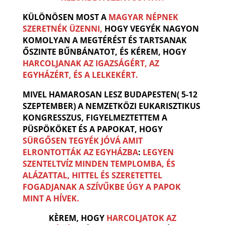
KÜLÖNÖSEN MOST A
MAGYAR NÉPNEK
SZERETNÉK ÜZENNI,
HOGY VEGYÉK NAGYON
KOMOLYAN A MEGTÉRÉST ÉS TARTSANAK
ŐSZINTE BŰNBÁNATOT, ÉS KÉREM, HOGY
HARCOLJANAK AZ IGAZSÁGÉRT, AZ
EGYHÁZÉRT, ÉS A LELKEKÉRT.
MIVEL HAMAROSAN LESZ BUDAPESTEN( 5-12
SZEPTEMBER) A NEMZETKÖZI EUKARISZTIKUS
KONGRESSZUS, FIGYELMEZTETTEM A
PÜSPÖKÖKET ÉS A PAPOKAT, HOGY
SÜRGŐSEN TEGYÉK JÓVÁ AMIT
ELRONTOTTÁK AZ EGYHÁZBA
:
LEGYEN
SZENTELTVÍZ MINDEN TEMPLOMBA, ÉS
ALÁZATTAL, HITTEL ÉS SZERETETTEL
FOGADJANAK A SZÍVŰKBE ÚGY A PAPOK
MINT A HÍVEK.
KÈREM, HOGY
HARCOLJATOK AZ