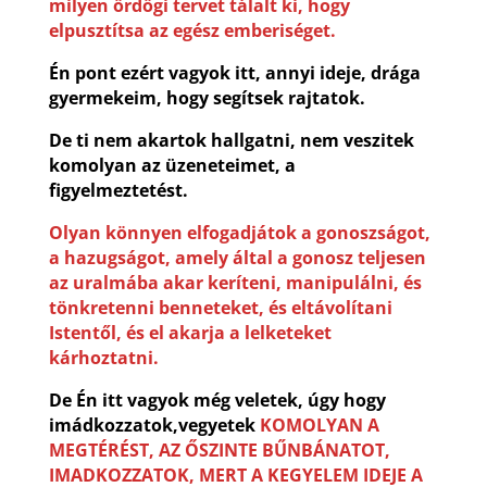
milyen ördögi tervet tálalt ki, hogy
elpusztítsa az egész emberiséget.
Én pont ezért vagyok itt, annyi ideje, drága
gyermekeim, hogy segítsek rajtatok.
De ti nem akartok hallgatni, nem veszitek
komolyan az üzeneteimet, a
figyelmeztetést.
Olyan könnyen elfogadjátok a gonoszságot,
a hazugságot, amely által a gonosz teljesen
az uralmába akar keríteni, manipulálni, és
tönkretenni benneteket, és eltávolítani
Istentől, és el akarja a lelketeket
kárhoztatni.
De Én itt vagyok még veletek, úgy hogy
imádkozzatok,vegyetek
KOMOLYAN A
MEGTÉRÉST, AZ ŐSZINTE BŰNBÁNATOT,
IMADKOZZATOK, MERT A KEGYELEM IDEJE A