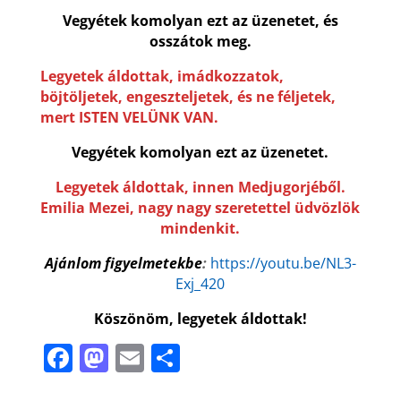
Vegyétek komolyan ezt az üzenetet, és
osszátok meg.
Legyetek áldottak, imádkozzatok,
böjtöljetek, engeszteljetek, és ne féljetek,
mert ISTEN VELÜNK VAN.
Vegyétek komolyan ezt az üzenetet.
Legyetek áldottak, innen Medjugorjéből.
Emilia Mezei, nagy nagy szeretettel üdvözlök
mindenkit.
Ajánlom figyelmetekbe
:
https://youtu.be/NL3-
Exj_420
Köszönöm, legyetek áldottak!
F
M
E
P
a
a
m
ar