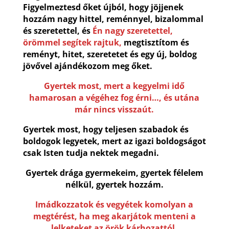
Figyelmeztesd őket újból, hogy jöjjenek
hozzám nagy hittel, reménnyel, bizalommal
és szeretettel, és
Én nagy szeretettel,
örömmel segítek rajtuk,
megtisztítom és
reményt, hitet, szeretetet és egy új, boldog
jövővel ajándékozom meg őket.
Gyertek most, mert a kegyelmi idő
hamarosan a végéhez fog érni…, és utána
már nincs visszaút.
Gyertek most, hogy teljesen szabadok és
boldogok legyetek, mert az igazi boldogságot
csak Isten tudja nektek megadni.
Gyertek drága gyermekeim, gyertek félelem
nélkül, gyertek hozzám.
Imádkozzatok és vegyétek komolyan a
megtérést, ha meg akarjátok menteni a
lelketeket az örök kárhozattól.