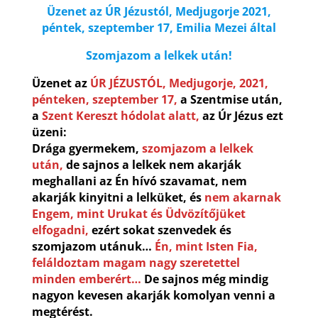
Üzenet az ÚR Jézustól, Medjugorje 2021,
péntek, szeptember 17, Emilia Mezei által
Szomjazom a lelkek után!
Üzenet az
ÚR JÉZUSTÓL, Medjugorje, 2021,
pénteken, szeptember 17,
a Szentmise után,
a
Szent Kereszt hódolat alatt,
az Úr Jézus ezt
üzeni:
Drága gyermekem,
szomjazom a lelkek
után,
de sajnos a lelkek nem akarják
meghallani az Én hívó szavamat, nem
akarják kinyitni a lelküket, és
nem akarnak
Engem, mint Urukat és Üdvözítőjüket
elfogadni,
ezért sokat szenvedek és
szomjazom utánuk…
Én, mint
Isten Fia,
feláldoztam magam nagy szeretettel
minden emberért…
De sajnos még mindig
nagyon kevesen akarják komolyan venni a
megtérést.