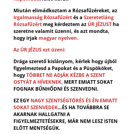
Miután elimádkoztam a Rózsafűzéreket, az
Irgalmasság Rózsafűzért
és a
Szeretetláng
Rózsafűzért
meg kérdeztem az
ÚR JÉZUST
ha
szeretne valamit üzenni, és azt mondta,
hogy irjak
magyar nyelven.
Az ÚR JÉZUS ezt üzeni:
Drága szerető kislányom, kérlek hogy újból
figyelmeztesd a Papokat és a Püspököket,
hogy
TÖBBET NE ADJÁK KÉZBE A SZENT
OSTYÁT A HÍVEKNEK,
MERT EMIATT SOKAT
FOGNAK BŰNHŐDNI ÉS SZENVEDNI.
EZ EGY
NAGY SZENTSÉGTÖRÉS ÉS ÈN EMIATT
SOKAT SZENVEDEK
…ÉS HA TOVÁBBRA SE
AKARNAK HALLGATNI A
FIGYELMEZTETÉSEKRE, MÁR NEM LESZ ISTEN
ELÕTT MENTSÉGÜK.