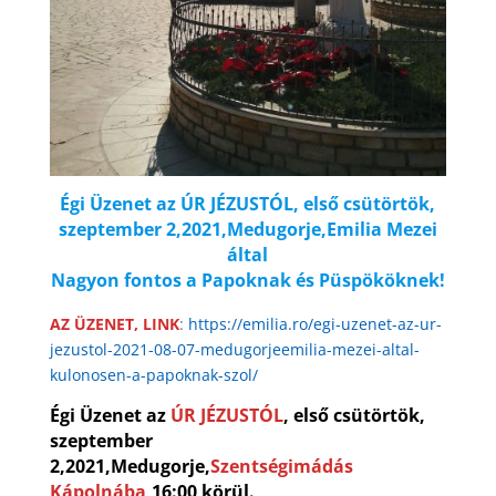
Égi Üzenet az ÚR JÉZUSTÓL, első csütörtök,
szeptember 2,2021,Medugorje,Emilia Mezei
által
Nagyon fontos a Papoknak és Püspököknek!
AZ ÜZENET, LINK
:
https://emilia.ro/egi-uzenet-az-ur-
jezustol-2021-08-07-medugorjeemilia-mezei-altal-
kulonosen-a-papoknak-szol/
Égi Üzenet az
ÚR JÉZUSTÓL
, első csütörtök,
szeptember
2,2021,Medugorje,
Szentségimádás
Kápolnába,
16:00 körül.