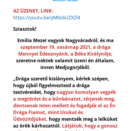
AZ ÜZENET, LINK:
https://youtu.be/yM0s6UZXZl4
Sziasztok!
Emilia Mezei vagyok Nagyváradról, és ma
szeptember 19, vasárnap 2021,
a drága
Mennyei Édesanyánk, a Béke Királynője,
szeretne nektek valamit üzeni én általam,
innen Medjugorjéből.
„Drága szerető kislányom, kérlek szépen,
hogy újból figyelmeztesd a drága
testvéreidet, hogy
nagyon komolyan vegyék
a megtérést és a bűnbánatot, térjenek meg,
döntsenek Isten mellett és fogadják el az Én
Drága Fiamat, mint Urukat és
Üdvözítőjüket,
hogy mentsék meg a lelküket
az örök kárhozattól.
Látjátok, hogy a gonosz