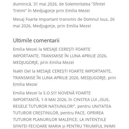
duminică, 31 mai 2026, de Solemnitatea ”Sfintei
Treimi” în Medjugorje prin Emilia Mezei
Mesaj Foarte Important transmis de Domnul Isus, 26
mai 2026, Medjugorje, prin Emilia Mezei
Ultimile comentarii
Emilia Mezei
la
MESAJE CEREȘTI FOARTE
IMPORTANTE, TRANSMISE ÎN LUNA APRILIE 2026,
MEDJUGORJE, prin Emilia Mezei
Nakh Oel
la
MESAJE CEREȘTI FOARTE IMPORTANTE,
TRANSMISE ÎN LUNA APRILIE 2026, MEDJUGORJE, prin
Emilia Mezei
Emilia Mezei
la
S.O.S!!! NOVENĂ FOARTE
IMPORTANTĂ, 1-9 MAI 2026, în CINSTEA LUI „ISUS,
REGELE TUTUROR NAȚIUNILOR!”, pentru UNITATEA
TUTUROR CREȘTINILOR, pentru PACE, OPRIREA
TUTUROR PLANURILOR MALEFICE, LA INTENȚIILE
SFINTEI FECIOARE MARIA și PENTRU TRIUMFUL INIMII