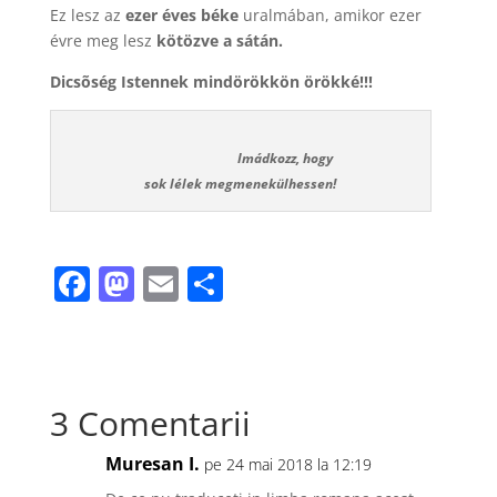
Ez lesz az
ezer éves béke
uralmában, amikor ezer
évre meg lesz
kötözve a sátán.
Dicsõség Istennek mindörökkön örökké!!!
Imádkozz, hogy
sok lélek megmenekülhessen!
F
M
E
P
a
a
m
ar
c
st
ai
ta
e
o
l
je
3 Comentarii
b
d
a
o
o
z
Muresan I.
pe 24 mai 2018 la 12:19
o
n
ă