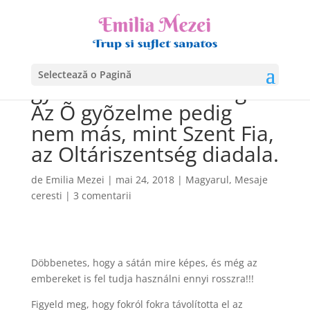
Végül Égi Édesanyánk
Szeplõtelen Szíve
Selectează o Pagină
gyõzedelmeskedni fog.
Az Õ gyõzelme pedig
nem más, mint Szent Fia,
az Oltáriszentség diadala.
de
Emilia Mezei
|
mai 24, 2018
|
Magyarul
,
Mesaje
ceresti
|
3 comentarii
Döbbenetes, hogy a sátán mire képes, és még az
embereket is fel tudja használni ennyi rosszra!!!
Figyeld meg, hogy fokról fokra távolította el az