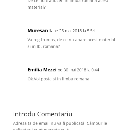
De ce nu traduceti in limba romana acest
k
material?
Muresan I.
pe 25 mai 2018 la 5:54
Va rog frumos, de ce nu apare acest material
si in lb. romana?
Emilia Mezei
pe 30 mai 2018 la 0:44
Ok.Voi posta si in limba romana
Introdu Comentariu
Adresa ta de email nu va fi publicată.
Câmpurile
obligatorii sunt marcate cu
*