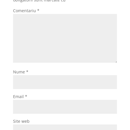
Comentariu
*
Nume
*
Email
*
Site web