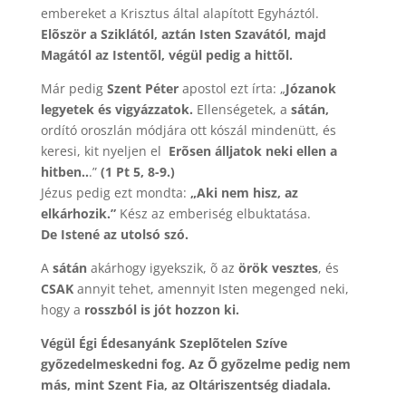
embereket a Krisztus által alapított Egyháztól.
Elõször a Sziklától, aztán Isten Szavától, majd
Magától az Istentõl, végül pedig a hittõl.
Már pedig
Szent Péter
apostol ezt írta: „
Józanok
legyetek és vigyázzatok.
Ellenségetek, a
sátán,
ordító oroszlán módjára ott kószál mindenütt, és
keresi, kit nyeljen el
Erõsen álljatok neki ellen a
hitben..
.”
(1 Pt 5, 8-9.)
Jézus pedig ezt mondta:
„Aki nem hisz, az
elkárhozik.”
Kész az emberiség elbuktatása.
De Istené az utolsó szó.
A
sátán
akárhogy igyekszik, õ az
örök vesztes
, és
CSAK
annyit tehet, amennyit Isten megenged neki,
hogy a
rosszból is jót hozzon ki.
Végül Égi Édesanyánk Szeplõtelen Szíve
gyõzedelmeskedni fog. Az Õ gyõzelme pedig nem
más, mint Szent Fia, az Oltáriszentség diadala.