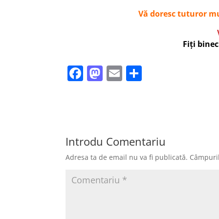
Vă doresc tuturor mu
Fiți bine
F
M
E
P
a
a
m
ar
c
st
ai
ta
e
o
l
je
b
d
a
Introdu Comentariu
o
o
z
Adresa ta de email nu va fi publicată.
Câmpuril
o
n
ă
k