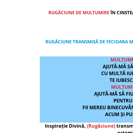
RUGĂCIUNE DE MULȚUMIRE
ÎN CINSTE
RUGĂCIUNE TRANSMISĂ DE FECIOARA MA
MULȚUMES
AJUTĂ-MĂ SĂ
CU MULTĂ IU
TE IUBESC
MULȚUME
AJUTĂ-MĂ SĂ FI
PENTRU 
FII MEREU BINECUVÂ
ACUM ȘI PU
Inspirație Divină,
(Rugăciune)
transmi
octomb