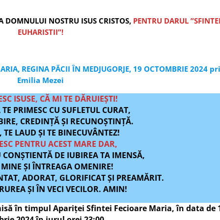
A DOMNULUI NOSTRU ISUS CRISTOS,
PENTRU DARUL ”SFINTE
EUHARISTII”!
RIA, REGINA PĂCII ÎN MEDJUGORJE, 19 OCTOMBRIE 2024 pr
Emilia Mezei
C ISUSE, CĂ MI TE DĂRUIEȘTI!
 TE PRIMESC CU SUFLETUL CURAT,
BIRE, CREDINȚĂ ȘI RECUNOȘTINȚĂ.
, TE LAUD ȘI TE BINECUVÂNTEZ!
SC PENTRU ACEST MARE DAR,
U CONȘTIENTĂ DE IUBIREA TA IMENSĂ,
MINE ȘI ÎNTREAGA OMENIRE!
NTAT, ADORAT, GLORIFICAT ȘI PREAMĂRIT.
RUREA ȘI ÎN VECI VECILOR. AMIN!
să în timpul Apariței Sfintei Fecioare Maria, în data de 
rie 2024 în jurul orei 23:00.