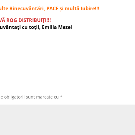
lte Binecuvântări, PACE și multă Iubire!!!
VĂ ROG DISTRIBUIȚI!!!
cuvântați cu toții, Emilia Mezei
e obligatorii sunt marcate cu
*