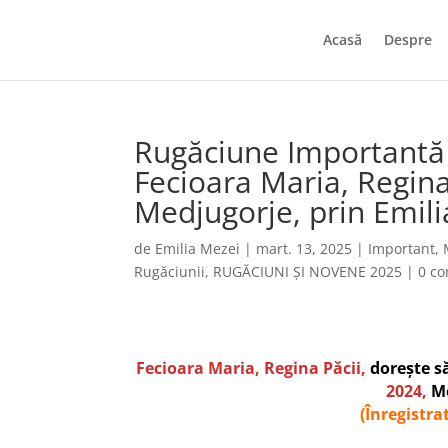
Acasă
Despre
Rugăciune Importantă 
Fecioara Maria, Regina
Medjugorje, prin Emil
de
Emilia Mezei
|
mart. 13, 2025
|
Important
,
Rugăciunii
,
RUGĂCIUNI ȘI NOVENE 2025
|
0 co
Fecioara Maria, Regina Păcii,
dorește s
2024,
Me
(Înregistra