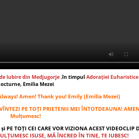
 de Iubire din Medjugorje
,
în timpul
Adorației Euharistice
octurne,
Emilia Mezei
 Always! Amen! Thank you! Emily (Emilia Mezei)
UVÎNTEZI PE TOȚI PRIETENII MEI ÎNTOTDEAUNA!
AMEN
Mulțumesc!
 și PE TOȚI CEI CARE VOR VIZIONA ACEST VIDEOCLIP 
MULȚUMESC ISUSE, MĂ ÎNCRED ÎN TINE, TE IUBESC!