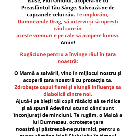
Isuse, Fiul Omului, acoperă-ne cu
Preasfântul Tău Sânge. Salvează-ne de
capcanele celui rău.
Te implorăm,
Dumnezeule Drag, să intervii și să oprești
răul care în
aceste vremuri e pe cale să acopere lumea.
Amin!
Rugăciune pentru a învinge răul în ţara
noastră:
O Mamă a salvării, vino în mijlocul nostru şi
acoperă ţara noastră cu protecţia ta.
Zdrobeşte capul fiarei şi alungă influenţa sa
diabolică dintre noi.
Ajută-i pe bieţii tăi copii rătăciţi să se ridice
şi să spună Adevărul atunci când sunt
înconjuraţi de minciuni. Te rugăm, o Maică a
lui Dumnezeu, ocroteşte ţara
noastră şi păstrează-ne puternici, pentru a
putea rămâne loiali Fiului tău în timpul