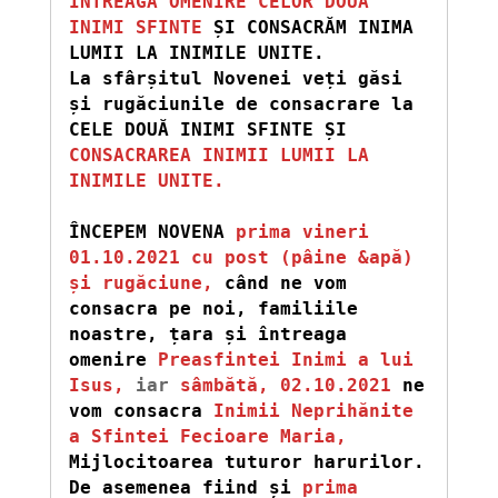
ÎNTREAGA OMENIRE CELOR DOUĂ 
INIMI SFINTE
 ȘI CONSACRĂM INIMA 
LUMII LA INIMILE UNITE. 
La sfârșitul Novenei veți găsi 
și rugăciunile de consacrare la 
CELE DOUĂ INIMI SFINTE ȘI 
CONSACRAREA INIMII LUMII LA 
INIMILE UNITE.
ÎNCEPEM NOVENA
prima vineri 
01.10.2021 cu post (pâine &apă) 
și rugăciune,
când ne vom 
consacra pe noi, familiile 
noastre, țara și întreaga 
omenire
 Preasfintei Inimi a lui 
Isus,
 iar 
sâmbătă, 02.10.2021
ne 
vom consacra
Inimii Neprihănite 
a Sfintei Fecioare Maria,
Mijlocitoarea tuturor harurilor. 
De asemenea fiind și 
prima 