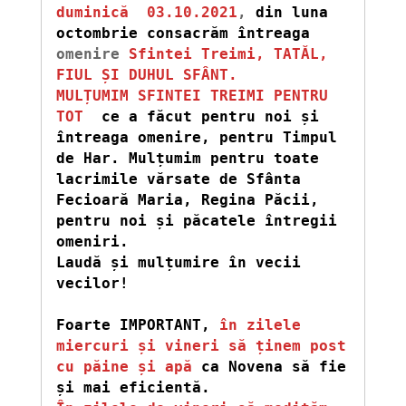
duminică  03.10.2021
, 
din luna 
octombrie consacrăm întreaga 
omenire 
Sfintei Treimi, TATĂL, 
FIUL ȘI DUHUL SFÂNT.
MULȚUMIM SFINTEI TREIMI PENTRU 
TOT 
ce a făcut pentru noi și 
întreaga omenire, pentru Timpul 
de Har. Mulțumim pentru toate 
lacrimile vărsate de Sfânta 
Fecioară Maria, Regina Păcii, 
pentru noi și păcatele întregii 
omeniri.

Laudă și mulțumire în vecii 
vecilor! 
Foarte IMPORTANT,
în zilele 
miercuri și vineri să ținem post 
cu păine și apă
ca Novena să fie 
și mai eficientă. 