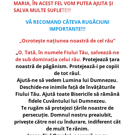
MARIA, ÎN ACEST FEL VOM PUTEA AJUTA ȘI
SALVA MULTE SUFLE
TE!!!
VĂ RECOMAND CĂTEVA RUGĂCIUNI
IMPORTANTE!!!
„Ocroteşte naţiunea noastră de cel rău”
„
O, Tată, în numele Fiului Tău, salvează-ne
de sub dominația celui rău.
Protejează țara
noastră de păgânism. Protejează-i pe copiii
de tot răul.
Ajută-ne să vedem Lumina lui Dumnezeu.
Deschide-ne inimile față de învățăturile
Fiului Tău. Ajută toate Bisericile să rămână
fidele Cuvântului lui Dumnezeu.
Te rugăm să protejezi țările noastre de
persecuție. Domnul nostru preaiubit,
privește către noi cu îndurare, indiferent cât
de mult Te rănim.