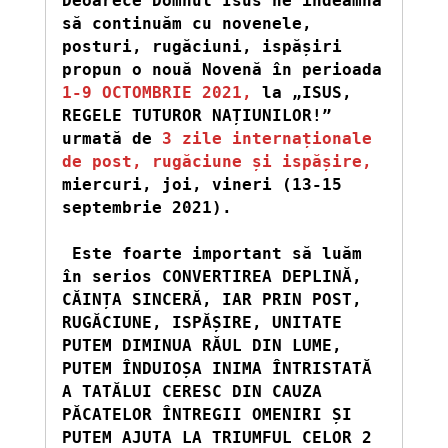
Deoarece Domnul Isus ne îndeamnă 
să continuăm cu novenele, 
posturi, rugăciuni, ispășiri 
propun o nouă Novenă în perioada 
1-9 OCTOMBRIE 2021,
 la „ISUS, 
REGELE TUTUROR NAȚIUNILOR!” 
urmată de 
3 zile internaționale 
de post, rugăciune și ispășire,
miercuri, joi, vineri (13-15 
septembrie 2021).
 Este foarte important să luăm 
în serios CONVERTIREA DEPLINĂ, 
CĂINȚA SINCERĂ, IAR PRIN POST, 
RUGĂCIUNE, ISPĂȘIRE, UNITATE 
PUTEM DIMINUA RĂUL DIN LUME, 
PUTEM ÎNDUIOȘA INIMA ÎNTRISTATĂ 
A TATĂLUI CERESC DIN CAUZA 
PĂCATELOR ÎNTREGII OMENIRI ȘI 
PUTEM AJUTA LA TRIUMFUL CELOR 2 