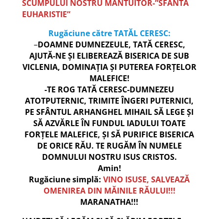
SCUMPULUI NOSTRU MÂNTUITOR-”SFÂNTA
EUHARISTIE”
Rugăciune către TATĂL CERESC:
–
DOAMNE DUMNEZEULE, TATĂ CERESC,
AJUTĂ-NE ȘI ELIBEREAZĂ BISERICA DE SUB
VICLENIA, DOMINAȚIA ȘI PUTEREA FORȚELOR
MALEFICE!
-TE ROG TATĂ CERESC-DUMNEZEU
ATOTPUTERNIC, TRIMITE ÎNGERI PUTERNICI,
PE SFÂNTUL ARHANGHEL MIHAIL SĂ LEGE ȘI
SĂ AZVĂRLE ÎN FUNDUL IADULUI TOATE
FORȚELE MALEFICE, ȘI SĂ PURIFICE BISERICA
DE ORICE RĂU. TE RUGĂM ÎN NUMELE
DOMNULUI NOSTRU ISUS CRISTOS.
Amin!
Rugăciune simplă:
VINO ISUSE, SALVEAZĂ
OMENIREA DIN MĂINILE RĂULUI!!!
MARANATHA!!!