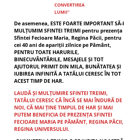
CONVERTIREA
LUMII”
De asemenea, ESTE FOARTE IMPORTANT SĂ-I
MULȚUMIM SFINTEI TREIMI pentru prezența
Sfintei Fecioare Maria, Regina Păcii, pentru
cei 40 ani de apariții zilnice pe Pământ,
PENTRU TOATE HARURILE,
BINECUVÂNTĂRILE, MESAJELE ȘI TOT
AJUTORUL PRIMIT DIN MILA, BUNĂTATEA ȘI
IUBIREA INFINITĂ A TATĂLUI CERESC ÎN TOT
ACEST TIMP DE HAR.
LAUDĂ ȘI MULȚUMIRE SFINTEI TREIMI,
TATĂLUI CERESC CĂ ÎNCĂ SE MAI ÎNDURĂ DE
NOI, CĂ MAI ȚINE TIMPUL DE HAR ȘI MAI
PUTEM BENEFICIA DE PREZENȚA SFINTEI
FECIOARE MARIA PE PĂMÂNT, REGINA PĂCII,
REGINA UNIVERSULUI.