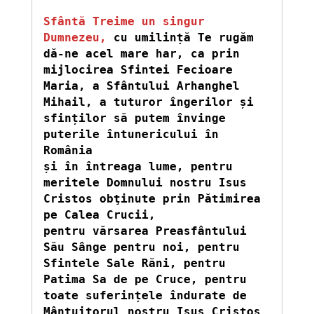
Sfântă Treime un singur 
Dumnezeu, 
cu umilință Te rugăm 
dă-ne acel mare har, ca prin 
mijlocirea Sfintei Fecioare 
Maria, a Sfântului Arhanghel 
Mihail, a tuturor îngerilor și 
sfinților să putem învinge 
puterile întunericului în 
România

și în întreaga lume, pentru 
meritele Domnului nostru Isus 
Cristos obţinute prin Pătimirea 
pe Calea Crucii,

pentru vărsarea Preasfântului 
Său Sânge pentru noi, pentru 
Sfintele Sale Răni, pentru 
Patima Sa de pe Cruce, pentru 
toate suferințele îndurate de 
Mântuitorul nostru Isus Cristos 