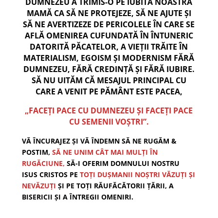
DUMNEZEU A TRIMIS-O PE IUBITA NOASTRĂ
MAMĂ CA SĂ NE PROTEJEZE, SĂ NE AJUTE ȘI
SĂ NE AVERTIZEZE DE PERICOLELE ÎN CARE SE
AFLĂ OMENIREA CUFUNDATĂ ÎN ÎNTUNERIC
DATORITĂ PĂCATELOR, A VIEȚII TRĂITE ÎN
MATERIALISM, EGOISM ȘI MODERNISM FĂRĂ
DUMNEZEU, FĂRĂ CREDINȚĂ ȘI FĂRĂ IUBIRE.
SĂ NU UITĂM CĂ MESAJUL PRINCIPAL CU
CARE A VENIT PE PĂMÂNT ESTE PACEA,
„FACEȚI PACE CU DUMNEZEU ȘI FACEȚI PACE
CU SEMENII VOȘTRI”.
VĂ ÎNCURAJEZ ȘI VĂ ÎNDEMN SĂ NE RUGĂM &
POSTIM,
SĂ NE UNIM CÂT MAI MULȚI ÎN
RUGĂCIUNE,
SĂ-I OFERIM DOMNULUI NOSTRU
ISUS CRISTOS PE
TOȚI DUȘMANII NOȘTRI VĂZUȚI ȘI
NEVĂZUȚI
ȘI PE TOȚI RĂUFĂCĂTORII ȚĂRII, A
BISERICII ȘI A ÎNTREGII OMENIRI.