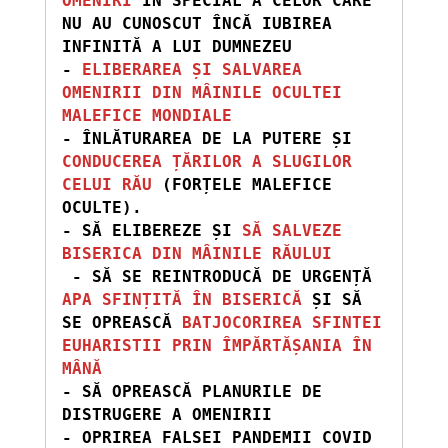
OMENIRI 
ÎN SPECIAL A CELOR CARE 
NU AU CUNOSCUT ÎNCĂ IUBIREA 
INFINITĂ A LUI DUMNEZEU

- 
ELIBERAREA ȘI SALVAREA 
OMENIRII DIN MÂINILE OCULTEI 
MALEFICE MONDIALE
- ÎNLĂTURAREA DE LA PUTERE ȘI
CONDUCEREA ȚĂRILOR A SLUGILOR 
CELUI RĂU 
(FORȚELE MALEFICE 
OCULTE).

- SĂ ELIBEREZE ȘI 
SĂ SALVEZE 
BISERICA DIN MÂINILE RĂULUI
 - SĂ SE REINTRODUCĂ DE URGENȚĂ 
APA SFINȚITĂ ÎN BISERICĂ 
ȘI SĂ 
SE OPREASCĂ
 BATJOCORIREA SFINTEI 
EUHARISTII PRIN ÎMPĂRTĂȘANIA ÎN  
MÂNĂ
- SĂ OPREASCĂ PLANURILE DE 
DISTRUGERE A OMENIRII

- OPRIREA FALSEI PANDEMII COVID 