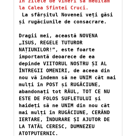
În zilele de vineri să medităm 
la Calea Sfintei Cruci.
La sfârșitul Novenei veți găsi 
și rugăciunile de consacrare.
Dragii mei, această NOVENA 
„ISUS, REGELE TUTUROR 
NAȚIUNILOR!”, este foarte 
importantă deoarece de ea 
depinde VIITORUL NOSTRU ȘI AL 
ÎNTREGII OMENIRI, de aceea din 
nou vă îndemn să ne UNIM căt mai 
mulți în POST și RUGĂCIUNE, 
abandonați tot RĂUL, TOT CE NU 
ESTE DE FOLOS SUFLETULUI și 
haideți să ne UNIM din nou căt 
mai mulți în RUGĂCIUNE, CERÂND 
IERTARE, ÎNDURARE ȘI AJUTOR DE 
LA TATĂL CERESC, DUMNEZEU 
ATOTPUTERNIC. 