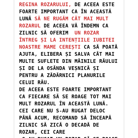
REGINA ROZARULUI,
 DE ACEEA ESTE 
FOARTE IMPORTANT CA ÎN ACEASTĂ 
LUNĂ 
SĂ NE RUGĂM CĂT MAI MULT 
ROZARUL
 DE ACEEA VĂ ÎNDEMN CA 
ZILNIC SĂ OFERIM 
 UN ROZAR 
ÎNTREG ȘI LA INTENȚIILE IUBITEI 
NOASTRE MAME CEREȘTI
 CA SĂ POATĂ 
AJUTA, ELIBERA ȘI SALVA CÂT MAI 
MULTE SUFLETE DIN MÂINILE RĂULUI 
ȘI DE LA OSÂNDA VEȘNICĂ ȘI 
PENTRU A ZĂDĂRNICI PLANURILE 
CELUI RĂU.

DE ACEEA ESTE FOARTE IMPORTANT 
CA FIECARE SĂ SE ROAGE TOT MAI 
MULT ROZARUL ÎN ACEASTĂ LUNĂ. 
CEI CARE NU S-AU RUGAT DELOC 
PÂNĂ ACUM, RECOMAND SĂ ÎNCEAPĂ 
ZILNIC SĂ ZICĂ O DECADĂ DE 
ROZAR, CEI CARE
