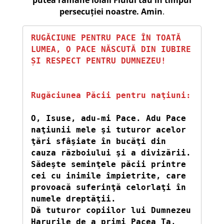
persecuţiei noastre. Amin
.
RUGĂCIUNE PENTRU PACE ÎN TOATĂ 
LUMEA, O PACE NĂSCUTĂ DIN IUBIRE 
ȘI RESPECT PENTRU DUMNEZEU!
Rugăciunea Păcii pentru naţiuni: 
O, Isuse, adu-mi Pace. Adu Pace 
naţiunii mele şi tuturor acelor 
ţări sfâşiate în bucăţi din 
cauza războiului şi a divizării. 
Sădeşte seminţele păcii printre 
cei cu inimile împietrite, care 
provoacă suferinţă celorlaţi în 
numele dreptăţii.

Dă tuturor copiilor lui Dumnezeu 
Harurile de a primi Pacea Ta, 