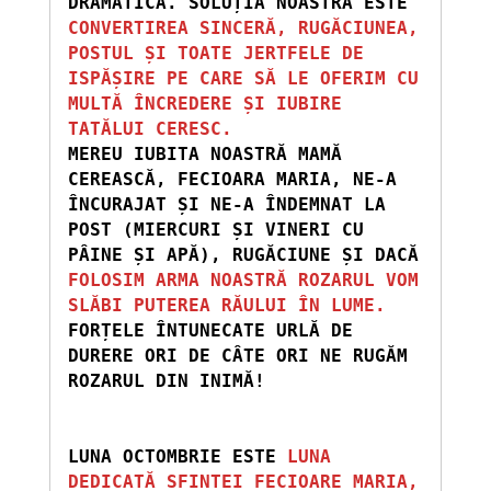
DRAMATICĂ. SOLUȚIA NOASTRĂ ESTE 
CONVERTIREA SINCERĂ, RUGĂCIUNEA, 
POSTUL ȘI TOATE JERTFELE DE 
ISPĂȘIRE PE CARE SĂ LE OFERIM CU 
MULTĂ ÎNCREDERE ȘI IUBIRE 
TATĂLUI CERESC.
MEREU IUBITA NOASTRĂ MAMĂ 
CEREASCĂ, FECIOARA MARIA, NE-A 
ÎNCURAJAT ȘI NE-A ÎNDEMNAT LA 
POST (MIERCURI ȘI VINERI CU 
PÂINE ȘI APĂ), RUGĂCIUNE ȘI DACĂ
FOLOSIM ARMA NOASTRĂ ROZARUL VOM 
SLĂBI PUTEREA RĂULUI ÎN LUME.
FORȚELE ÎNTUNECATE URLĂ DE 
DURERE ORI DE CÂTE ORI NE RUGĂM 
ROZARUL DIN INIMĂ! 
LUNA OCTOMBRIE ESTE 
LUNA 
DEDICATĂ SFINTEI FECIOARE MARIA, 