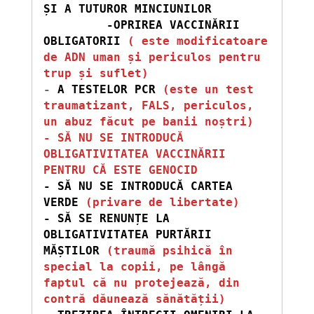
ȘI A TUTUROR MINCIUNILOR
 -OPRIREA VACCINĂRII 
OBLIGATORII 
( este modificatoare 
de ADN uman și periculos pentru 
trup și suflet)
-
 A TESTELOR PCR
 (este un test 
traumatizant, FALS, periculos, 
un abuz făcut pe banii noștri)
- SĂ NU SE INTRODUCĂ 
OBLIGATIVITATEA VACCINĂRII 
PENTRU CĂ ESTE GENOCID 
- SĂ NU SE INTRODUCĂ CARTEA 
VERDE 
(privare de libertate) 
- SĂ SE RENUNȚE LA 
OBLIGATIVITATEA PURTĂRII 
MĂȘTILOR 
(traumă psihică în 
special la copii, pe lângă 
faptul că nu protejează, din 
contră dăunează sănătății)