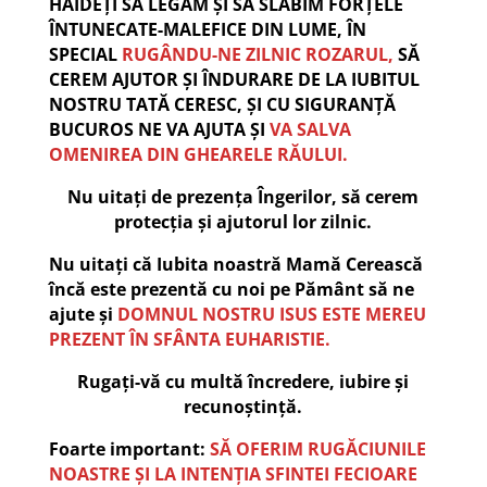
HAIDEȚI SĂ LEGĂM ȘI SĂ SLĂBIM FORȚELE
ÎNTUNECATE-MALEFICE DIN LUME, ÎN
SPECIAL
RUGÂNDU-NE ZILNIC ROZARUL,
SĂ
CEREM AJUTOR ȘI ÎNDURARE DE LA IUBITUL
NOSTRU TATĂ CERESC, ȘI CU SIGURANȚĂ
BUCUROS NE VA AJUTA ȘI
VA SALVA
OMENIREA DIN GHEARELE RĂULUI.
Nu uitați de prezența Îngerilor, să cerem
protecția și ajutorul lor zilnic.
Nu uitați că Iubita noastră Mamă Cerească
încă este prezentă cu noi pe Pământ să ne
ajute și
DOMNUL NOSTRU ISUS ESTE MEREU
PREZENT ÎN SFÂNTA EUHARISTIE.
Rugați-vă cu multă încredere, iubire și
recunoștință.
Foarte important:
SĂ OFERIM RUGĂCIUNILE
NOASTRE ȘI LA INTENȚIA SFINTEI FECIOARE