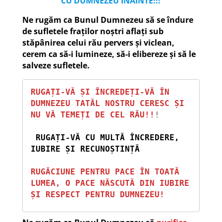
CU DUMNEZEU ÎNAINTE!!!
Ne rugăm ca Bunul Dumnezeu să se îndure
de sufletele fraților noștri aflați sub
stăpânirea celui rău pervers și viclean,
cerem ca să-i lumineze, să-i elibereze și să le
salveze sufletele.
RUGAȚI-VĂ ȘI ÎNCREDEȚI-VĂ ÎN 
DUMNEZEU TATĂL NOSTRU CERESC ȘI 
NU VĂ TEMEȚI DE CEL RĂU!!
!

RUGAȚI-VĂ CU MULTĂ ÎNCREDERE, 
IUBIRE ȘI RECUNOȘTINȚĂ
RUGĂCIUNE PENTRU PACE ÎN TOATĂ 
LUMEA, O PACE NĂSCUTĂ DIN IUBIRE 
ȘI RESPECT PENTRU DUMNEZEU!