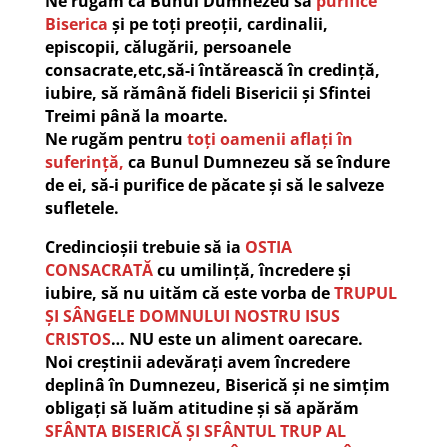
Ne rugăm ca Bunul Dumnezeu să
purifice
Biserica
și pe toți preoții, cardinalii,
episcopii, călugării, persoanele
consacrate,etc,să-i întărească în credință,
iubire, să rămână fideli Bisericii și Sfintei
Treimi până la moarte.
Ne rugăm pentru
toți oamenii aflați în
suferință,
ca Bunul Dumnezeu să se îndure
de ei, să-i purifice de păcate și să le salveze
sufletele.
Credincioșii trebuie să ia
OSTIA
CONSACRATĂ
cu umilință, încredere și
iubire, să nu uităm că este vorba de
TRUPUL
ȘI SÂNGELE DOMNULUI NOSTRU ISUS
CRISTOS
… NU este un aliment oarecare.
Noi creștinii adevărați avem încredere
deplinâ în Dumnezeu, Biserică și ne simțim
obligați să luăm atitudine și să apărăm
SFÂNTA BISERICĂ ȘI SFÂNTUL TRUP AL