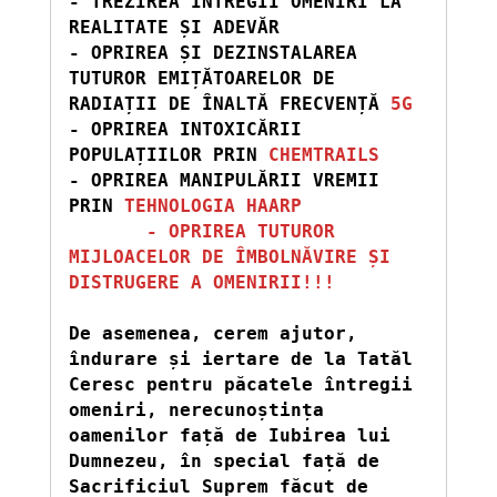
- TREZIREA ÎNTREGII OMENIRI LA 
REALITATE ȘI ADEVĂR

- OPRIREA ȘI DEZINSTALAREA 
TUTUROR EMIȚĂTOARELOR DE 
RADIAȚII DE ÎNALTĂ FRECVENȚĂ
 5G
- OPRIREA INTOXICĂRII 
POPULAȚIILOR PRIN 
CHEMTRAILS 
- OPRIREA MANIPULĂRII VREMII 
PRIN 
TEHNOLOGIA HAARP
 - OPRIREA TUTUROR 
MIJLOACELOR DE ÎMBOLNĂVIRE ȘI 
DISTRUGERE A OMENIRII!!!
De asemenea, cerem ajutor, 
îndurare și iertare de la Tatăl 
Ceresc pentru păcatele întregii 
omeniri, nerecunoștința 
oamenilor față de Iubirea lui 
Dumnezeu, în special față de 
Sacrificiul Suprem făcut de 