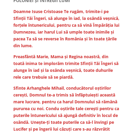
POLONIEI ȘI ÎNTREGII LUMI
Doamne Isuse Cristoase Te rugăm, trimite-i pe
Sfinții Tăi Îngeri, să alunge în iad, la osândă veșnică,
forțele întunericului, pentru ca să vină Împărăția lui
Dumnezeu, iar harul Lui să umple toate inimile și
pacea Ta să se reverse în România și în toate țările
din lume.
Preasfântă Marie, Mama și Regina noastră, din
toată inima te implorăm trimite Sfinții Tăi Îngeri să
alunge în iad și la osânda veșnică, toate duhurile
rele care trebuie să se piardă.
Sfinte Arhanghele Mihail, conducătorul oștirilor
cerești, Domnul te-a trimis să înfăptuiești această
mare lucrare, pentru ca harul Domnului să rămână
pururea cu noi. Condu oștirile tale cerești pentru ca
puterile întunericului să ajungă definitiv în locul de
osândă. Unește-ți toate puterile ca să-l învingi pe
Lucifer și pe îngerii lui căzuți care s-au răzvrătit