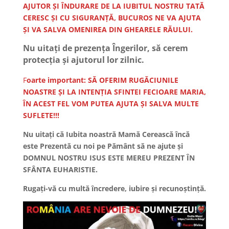
AJUTOR ȘI ÎNDURARE DE LA IUBITUL NOSTRU TATĂ
CERESC ȘI CU SIGURANȚĂ, BUCUROS NE VA AJUTA
ȘI VA SALVA OMENIREA DIN GHEARELE RĂULUI.
Nu uitați de prezența Îngerilor, să cerem
protecția și ajutorul lor zilnic.
F
oarte important: SĂ OFERIM RUGĂCIUNILE
NOASTRE ȘI LA INTENȚIA SFINTEI FECIOARE MARIA,
ÎN ACEST FEL VOM PUTEA AJUTA ȘI SALVA MULTE
SUFLETE!!!
Nu uitați că Iubita noastră Mamă Cerească încă
este Prezentă cu noi pe Pământ să ne ajute și
DOMNUL NOSTRU ISUS ESTE MEREU PREZENT ÎN
SFÂNTA EUHARISTIE.
Rugați-vă cu multă încredere, iubire și recunoștință.