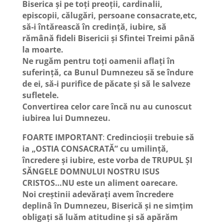
Biserica și pe toți preoții, cardinalii,
episcopii, călugări, persoane consacrate,etc,
să-i întărească în credință, iubire, să
rămână fideli Bisericii și Sfintei Treimi până
la moarte.
Ne rugăm pentru toți oamenii aflați în
suferință, ca Bunul Dumnezeu să se îndure
de ei, să-i purifice de păcate și să le salveze
sufletele.
Convertirea celor care încă nu au cunoscut
iubirea lui Dumnezeu.
FOARTE IMPORTANT
:
Credincioșii trebuie să
ia „OSTIA CONSACRATĂ” cu umilință,
încredere și iubire, este vorba de TRUPUL ȘI
SĂNGELE DOMNULUI NOSTRU ISUS
CRISTOS…NU este un aliment oarecare.
Noi creștinii adevărați avem încredere
deplinâ în Dumnezeu, Biserică și ne simțim
obligați să luăm atitudine și să apărăm