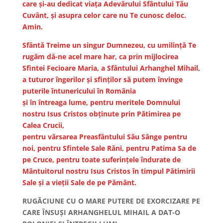
care şi-au dedicat viaţa Adevărului Sfântului Tău
Cuvânt, şi asupra celor care nu Te cunosc deloc.
Amin.
Sfântă Treime un singur Dumnezeu, cu umilință Te
rugăm dă-ne acel mare har, ca prin mijlocirea
Sfintei Fecioare Maria, a Sfântului Arhanghel Mihail,
a tuturor îngerilor și sfinților să putem învinge
puterile întunericului în România
și în întreaga lume, pentru meritele Domnului
nostru Isus Cristos obţinute prin Pătimirea pe
Calea Crucii,
pentru vărsarea Preasfântului Său Sânge pentru
noi, pentru Sfintele Sale Răni, pentru Patima Sa de
pe Cruce, pentru toate suferințele îndurate de
Mântuitorul nostru Isus Cristos în timpul Pătimirii
Sale și a vieții Sale de pe Pământ.
RUGĂCIUNE CU O MARE PUTERE DE EXORCIZARE PE
CARE ÎNSUȘI ARHANGHELUL MIHAIL A DAT-O