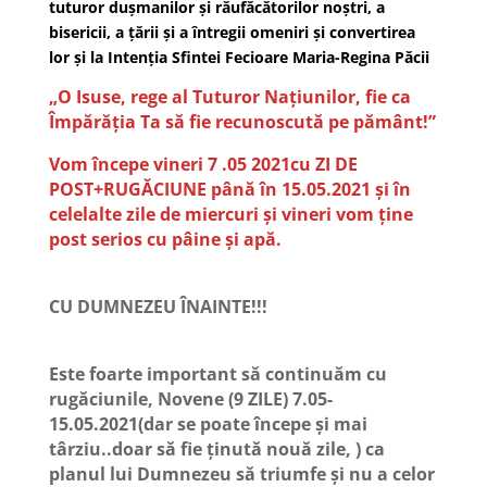
tuturor dușmanilor și răufăcătorilor noștri, a
bisericii, a țării și a întregii omeniri și convertirea
lor și la Intenția Sfintei Fecioare Maria-Regina Păcii
„O Isuse, rege al Tuturor Naţiunilor, fie ca
Împărăţia Ta să fie recunoscută pe pământ!”
Vom începe vineri 7 .05 2021cu ZI DE
POST+RUGĂCIUNE până în 15.05.2021 și în
celelalte zile de miercuri și vineri vom ţine
post serios cu pâine şi apă.
CU DUMNEZEU ÎNAINTE!!!
Este foarte important să continuăm cu
rugăciunile, Novene (9 ZILE) 7.05-
15.05.2021(dar se poate începe şi mai
târziu..doar să fie ţinută nouă zile, ) ca
planul lui Dumnezeu să triumfe şi nu a celor