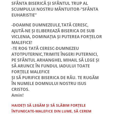
SFÂNTA BISERICĂ ȘI SFÂNTUL TRUP AL
SCUMPULUI NOSTRU MÂNTUITOR-”SFÂNTA
EUHARISTIE”
-DOAMNE DUMNEZEULE,TATĂ CERESC,
AJUTĂ-NE ȘI ELIBEREAZĂ BISERICA DE SUB
VICLENIA, DOMINAȚIA ȘI PUTEREA FORȚELOR
MALEFICE!
-TE ROG TATĂ CERESC-DUMNEZEU
ATOTPUTERNIC,TRIMITE ÎNGERI PUTERNICI,
PE SFÂNTUL ARHANGHEL MIHAIL SĂ LEGE ȘI
SĂ ARUNCE ÎN FUNDUL IADULUI TOATE
FORȚELE MALEFICE
ȘI SĂ PURIFICE BISERICA DE RĂU. TE RUGĂM
ÎN NUMELE DOMNULUI NOSTRU ISUS
CRISTOS.
Amin!
HAIDEȚI SĂ LEGĂM ȘI SĂ SLĂBIM FORȚELE
ÎNTUNECATE-MALEFICE DIN LUME, SĂ CEREM