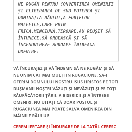
NE RUGĂM PENTRU CONVERTIREA OMENIRII 
ȘI ELIBERAREA DE SUB PUTEREA ȘI 
DOMINAȚIA RĂULUI,A FORȚELOR 
MALEFICE,CARE PRIN 
FRICĂ,MINCIUNĂ,TEROARE,AU REUȘIT SĂ 
ÎNTUNECE,SĂ ORBEASCĂ ȘI SĂ 
ÎNGENUNCHEZE APROAPE ÎNTREAGA 
OMENIRE
!
VĂ ÎNCURAJEZ ȘI VĂ ÎNDEMN SĂ NE RUGĂM ȘI SĂ
NE UNIM CÂT MAI MULȚI ÎN RUGĂCIUNE, SĂ-I
OFERIM DOMNULUI NOSTRU ISUS HRISTOS PE TOȚI
DUȘMANII NOȘTRI VĂZUȚI ȘI NEVĂZUȚI ȘI PE TOȚI
RĂUFĂCĂTORII ȚĂRII, A BISERICII ȘI A ÎNTREGII
OMENIRI. NU UITAȚI CĂ DOAR POSTUL ȘI
RUGĂCIUNEA MAI POATE SALVA OMENIREA DIN
MĂINILE RĂULUI!
CEREM IERTARE ȘI ÎNDURARE DE LA TATĂL CERESC