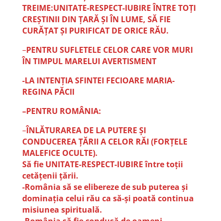
TREIME:UNITATE-RESPECT-IUBIRE ÎNTRE TOȚI
CREȘTINII DIN ȚARĂ ȘI ÎN LUME, SĂ FIE
CURĂȚAT ȘI PURIFICAT DE ORICE RĂU.
–
PENTRU SUFLETELE CELOR CARE VOR MURI
ÎN TIMPUL MARELUI AVERTISMENT
-LA INTENȚIA SFINTEI FECIOARE MARIA-
REGINA PĂCII
–PENTRU ROMÂNIA:
–
ÎNLĂTURAREA DE LA PUTERE ȘI
CONDUCEREA ȚĂRII A CELOR RĂI (FORȚELE
MALEFICE OCULTE).
Să fie UNITATE-RESPECT-IUBIRE între toții
cetățenii țării.
-România să se elibereze de sub puterea și
dominația celui rău ca să-și poată continua
misiunea spirituală.
-România să fie condusă de oameni