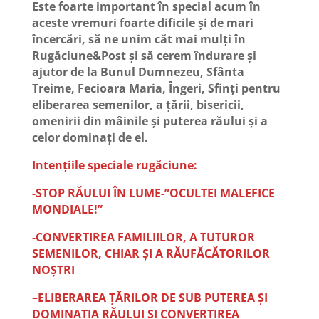
Este foarte important în special acum în
aceste vremuri foarte dificile și de mari
încercări, să ne unim căt mai mulți în
Rugăciune&Post și să cerem îndurare și
ajutor de la Bunul Dumnezeu, Sfânta
Treime, Fecioara Maria, Îngeri, Sfinți pentru
eliberarea semenilor, a țării, bisericii,
omenirii din mâinile și puterea răului și a
celor dominați de el.
Intențiile speciale rugăciune:
-STOP RĂULUI ÎN LUME-”OCULTEI MALEFICE
MONDIALE!”
-CONVERTIREA FAMILIILOR, A TUTUROR
SEMENILOR, CHIAR ȘI A RĂUFĂCĂTORILOR
NOȘTRI
–
ELIBERAREA ȚĂRILOR DE SUB PUTEREA ȘI
DOMINAȚIA RĂULUI ȘI CONVERTIREA