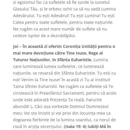
şi egoismul fac ca sufletele să fie surde la sunetul
Glasului Tău, şi le orbesc ochii ca să nu vadă Lumina
Adevărului. Tu eşti Adevărul! Tu eşti Lumina! Tu eşti
Calea pentru toate sufletele, pentru toate naţiunile.
Ne rugăm ca acest mare număr de suflete să nu
cedeze ispitei de a deznădăjdui.
Joi – În această zi oferim Coroniţa Unităţii pentru o
mai mare devoţiune către Tine Isuse, Rege al
Tuturor Naţiunilor, în Sfânta Euharistie.
Lumina
care luminează lumea sufletelor, ce luminează
naţiunile, se revarsă din Sfânta Euharistie. Tu esti cu
noi! Venim la Tine Isuse! În acastă zi Tu ai instituit
Taina Sfintei Euharistii. Ne rugăm ca sufletele să Te
cinstească în Preasfântul Sacrament, pentru că acolo
unde este adorată Prezenţa Ta reală, harurile
abundă! („ Căci aşa vorbeşte Domnul Dumnezeul
meu: Voi sta liniştit şi voi privi din locuinţa mea ca
dogoarea fierbinte de la lumina soarelui, ca norul de
rouă în arşiţa secerişului.
(Isaia 19: 4) Iubiţi-Mă în