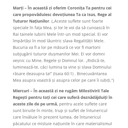
Marţi – În această zi oferim Coroniţa Ta pentru cei
care propovăduiesc devoţiunea Ta ca Isus, Rege al
Tuturor Naţiunilor
. („Aceste suflete sunt foarte
speciale în faţa Mea, şi lor le voi da să cunoască în
Rai tainele Iubirii Mele într-un mod special. Ei vor
împărtăşi în mod lăuntric slava Regalităţii Mele.
Bucuria va fi a lor pe măsură ce vor fi martorii
subjugării tuturor duşmanilor Mei. Ei vor domni
veşnic cu Mine, Regele şi Domnul lor. „Ridică-te,
luminează-te, căci lumina ta vine şi slava Domnului
răsare deasupra ta!” (Isaia 60:1) . Binecuvântarea
Mea asupra voastră şi asupra celor pe care îi iubiţi.”)
Miercuri – În această zi ne rugăm Milostivirii Tale
Regeşti pentru toţi cei care suferă deznădăjduiţi în
aceste zile de pe urmă,
pentru acele suflete care
sunt biruite în minte, trup şi suflet de întunericul
care învăluie în prezent lumea, de întunericul
păcatului ce mistuie naţiunile în care materialismul