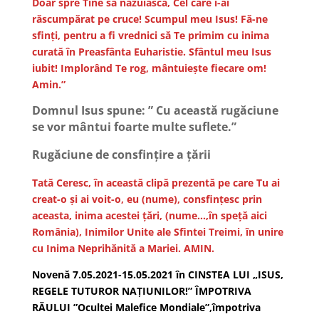
Doar spre Tine să năzuiască, Cel care i-ai
răscumpărat pe cruce! Scumpul meu Isus! Fă-ne
sfinți, pentru a fi vrednici să Te primim cu inima
curată în Preasfânta Euharistie. Sfântul meu Isus
iubit! Implorând Te rog, mântuiește fiecare om!
Amin.”
Domnul Isus spune: ” Cu această rugăciune
se vor mântui foarte multe suflete.”
Rugăciune de consfinţire a ţării
Tată Ceresc, în această clipă prezentă pe care Tu ai
creat-o şi ai voit-o, eu (nume), consfinţesc prin
aceasta, inima acestei ţări, (nume…,în speţă aici
România), Inimilor Unite ale Sfintei Treimi, în unire
cu Inima Neprihănită a Mariei. AMIN.
Novenă 7.05.2021-15.05.2021 în CINSTEA LUI „ISUS,
REGELE TUTUROR NAȚIUNILOR!” ÎMPOTRIVA
RĂULUI ”Ocultei Malefice Mondiale”,împotriva