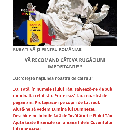
RUGAȚI-VĂ ȘI PENTRU ROMÂNIA!!!
VĂ RECOMAND CĂTEVA RUGĂCIUNI
IMPORTANTE!!!
„Ocroteşte naţiunea noastră de cel rău”
„O, Tată, în numele Fiului Tău, salvează-ne de sub
dominația celui rău. Protejează țara noastră de
păgânism. Protejează-i pe copiii de tot răul.
Ajută-ne să vedem Lumina lui Dumnezeu.
Deschide-ne inimile față de învățăturile Fiului Tău.
Ajută toate Bisericile să rămână fidele Cuvântului
lui Dumnezeu.