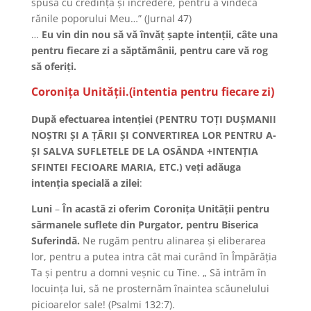
spusă cu credinţă şi încredere, pentru a vindeca
rănile poporului Meu…” (Jurnal 47)
…
Eu vin din nou să vă învăţ şapte intenţii, câte una
pentru fiecare zi a săptămânii, pentru care vă rog
să oferiţi.
Coroniţa Unităţii.(intentia pentru fiecare zi)
După efectuarea intenţiei (PENTRU TOȚI DUȘMANII
NOȘTRI ȘI A ȚĂRII ȘI CONVERTIREA LOR PENTRU A-
ȘI SALVA SUFLETELE DE LA OSĂNDA +INTENȚIA
SFINTEI FECIOARE MARIA, ETC.) veţi adăuga
intenţia specială
a zilei
:
Luni
–
În acastă zi oferim Coroniţa Unităţii pentru
sărmanele suflete din Purgator, pentru Biserica
Suferindă.
Ne rugăm pentru alinarea şi eliberarea
lor, pentru a putea intra cât mai curând în Împărăţia
Ta şi pentru a domni veşnic cu Tine. „ Să intrăm în
locuinţa lui, să ne prosternăm înaintea scăunelului
picioarelor sale! (Psalmi 132:7).