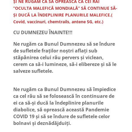
ȘI NE RUGĂM CA SĂ OPREASCĂ CA CEI RĂI
”OCULTA MALEFICĂ MONDIALĂ” SĂ CONTINUE SĂ-
ȘI DUCĂ LA ÎNDEPLINIRE PLANURILE MALEFICE.(
Covid, vaccinuri, chemtrails, antene 5G, etc.)
CU DUMNEZEU ÎNAINTE!!!
Ne rugăm ca Bunul Dumnezeu să se îndure
de sufletele fraților noștri aflați sub
stăpânirea celui rău pervers și viclean,
cerem ca să-i lumineze, să-i elibereze și să le
salveze sufletele.
Ne rugăm ca Bunul Dumnezeu să împiedice
ca cel rău să se folosească în continuare de
ei ca să-și ducă la îndeplinire planurile
diabolice, să oprească această Pandemie
COVID 19 și să se îndure de sufletele celor
bolnavi și deznădăjduiți.