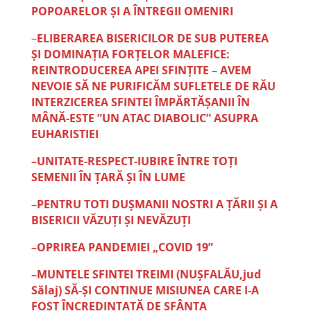
POPOARELOR ȘI A ÎNTREGII OMENIRI
–
ELIBERAREA BISERICILOR DE SUB PUTEREA
ȘI DOMINAȚIA FORȚELOR MALEFICE:
REINTRODUCEREA APEI SFINȚITE – AVEM
NEVOIE SĂ NE PURIFICĂM SUFLETELE DE RĂU
INTERZICEREA SFINTEI ÎMPĂRTĂȘANII ÎN
MÂNĂ-ESTE ”UN ATAC DIABOLIC” ASUPRA
EUHARISTIEI
–UNITATE-RESPECT-IUBIRE ÎNTRE TOȚI
SEMENII ÎN ȚARĂ ȘI ÎN LUME
–PENTRU TOTI DUȘMANII NOSTRI A ȚĂRII ȘI A
BISERICII VĂZUȚI ȘI NEVĂZUȚI
–OPRIREA PANDEMIEI „COVID 19”
–MUNTELE SFINTEI TREIMI (NUȘFALĂU,jud
Sălaj) SĂ-ȘI CONTINUE MISIUNEA CARE I-A
FOST ÎNCREDINȚATĂ DE SFÂNTA