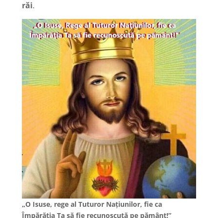
răi
.
„O Isuse, rege al Tuturor Naţiunilor, fie ca
Împărăţia Ta să fie recunoscută pe pământ!”