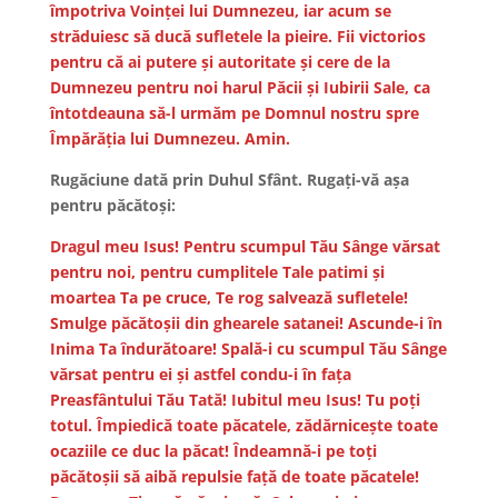
împotriva Voinței lui Dumnezeu, iar acum se
străduiesc să ducă sufletele la pieire. Fii victorios
pentru că ai putere și autoritate și cere de la
Dumnezeu pentru noi harul Păcii și Iubirii Sale, ca
întotdeauna să-l urmăm pe Domnul nostru spre
Împărăția lui Dumnezeu. Amin.
Rugăciune dată prin Duhul Sfânt. Rugați-vă așa
pentru păcătoși:
Dragul meu Isus! Pentru scumpul Tău Sânge vărsat
pentru noi, pentru cumplitele Tale patimi și
moartea Ta pe cruce, Te rog salvează sufletele!
Smulge păcătoșii din ghearele satanei! Ascunde-i în
Inima Ta îndurătoare! Spală-i cu scumpul Tău Sânge
vărsat pentru ei și astfel condu-i în fața
Preasfântului Tău Tată! Iubitul meu Isus! Tu poți
totul. Împiedică toate păcatele, zădărnicește toate
ocaziile ce duc la păcat! Îndeamnă-i pe toți
păcătoșii să aibă repulsie față de toate păcatele!