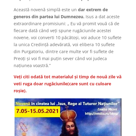
Această novenă simplă este un
dar extrem de
generos din partea lui Dumnezeu.
Isus a dat aceste
extraordinare promisiuni: „ Eu vă promit vouă că de
fiecare dată când veţi spune rugăciunile acestei
novene, voi converti 10 păcătoşi, voi aduce 10 suflete
la unica Credinţă adevărată, voi elibera 10 suflete
din Purgatoriu, dintre care multe vor fi suflete de
Preoţi şi voi fi mai puţin sever când voi judeca
naţiunea voastră.”
Veți citi odată tot materialul și timp de nouă zile vă
veti ruga doar rugăciunile(care sunt cu culoare
roșie).