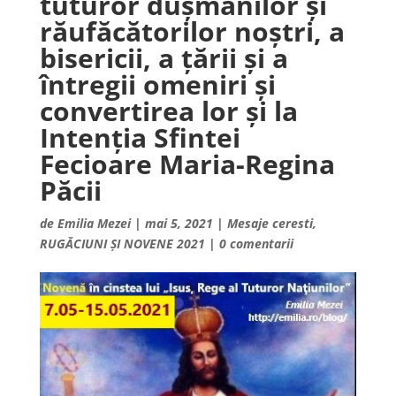
tuturor dușmanilor și
răufăcătorilor noștri, a
bisericii, a țării și a
întregii omeniri și
convertirea lor și la
Intenția Sfintei
Fecioare Maria-Regina
Păcii
de
Emilia Mezei
|
mai 5, 2021
|
Mesaje ceresti
,
RUGĂCIUNI ȘI NOVENE 2021
|
0 comentarii