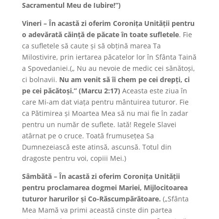
Sacramentul Meu de Iubire!”)
Vineri – În acastă zi oferim Coroniţa Unităţii pentru
o adevărată căinţă de păcate în toate sufletele
. Fie
ca sufletele să caute şi să obţină marea Ta
Milostivire, prin iertarea păcatelor lor în Sfânta Taină
a Spovedaniei.(„ Nu au nevoie de medic cei sănătoşi,
ci bolnavii.
Nu am venit să îi chem pe cei drepţi, ci
pe cei păcătoşi.” (Marcu 2:17)
Aceasta este ziua în
care Mi-am dat viaţa pentru mântuirea tuturor. Fie
ca Pătimirea şi Moartea Mea să nu mai fie în zadar
pentru un număr de suflete. Iată! Regele Slavei
atârnat pe o cruce. Toată frumuseţea Sa
Dumnezeiască este atinsă, ascunsă. Totul din
dragoste pentru voi, copiii Mei.)
Sâmbătă – În acastă zi oferim Coroniţa Unităţii
pentru proclamarea dogmei Mariei, Mijlocitoarea
tuturor harurilor şi Co-Răscumpărătoare.
(„Sfânta
Mea Mamă va primi această cinste din partea