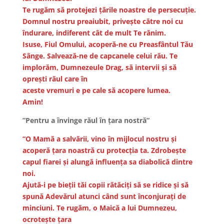
Te rugăm să protejezi țările noastre de persecuție.
Domnul nostru preaiubit, privește către noi cu
îndurare, indiferent cât de mult Te rănim.
Isuse, Fiul Omului, acoperă-ne cu Preasfântul Tău
Sânge. Salvează-ne de capcanele celui rău. Te
implorăm, Dumnezeule Drag, să intervii și să
oprești răul care în
aceste vremuri e pe cale să acopere lumea.
Amin!
”Pentru a învinge răul în ţara nostră”
“O Mamă a salvării, vino în mijlocul nostru şi
acoperă ţara noastră cu protecţia ta. Zdrobeşte
capul fiarei şi alungă influenţa sa diabolică dintre
noi.
Ajută-i pe bieţii tăi copii rătăciţi să se ridice şi să
spună Adevărul atunci când sunt înconjuraţi de
minciuni. Te rugăm, o Maică a lui Dumnezeu,
ocroteşte ţara