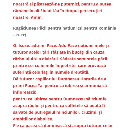
noastră şi păstrează-ne puternici, pentru a putea
rămâne loiali Fiului tău în timpul persecuţiei
noastre. Amin.
Rugăciunea Păcii pentru naţiuni (şi pentru România
– n. tr)
O, Isuse, adu-mi Pace. Adu Pace naţiunii mele şi
tuturor acelor ţări sfâşiate în bucăţi din cauza
războiului şi a divizării. Sădeşte seminţele păcii
printre cei cu inimile împietrite, care provoacă
suferinţă celorlaţi în numele dreptăţii.
Dă tuturor copiilor lui Dumnezeu Harurile de a
primi Pacea Ta, pentru ca iubirea şi armonia să
înflorească;
pentru ca iubirea pentru Dumnezeu să triumfe
asupra răului şi pentru ca sufletele să poată fi
salvate de putregaiul minciunilor, cruzimii și
ambițiilor diabolice.
Fie ca pacea să domnească şi asupra tuturor celor