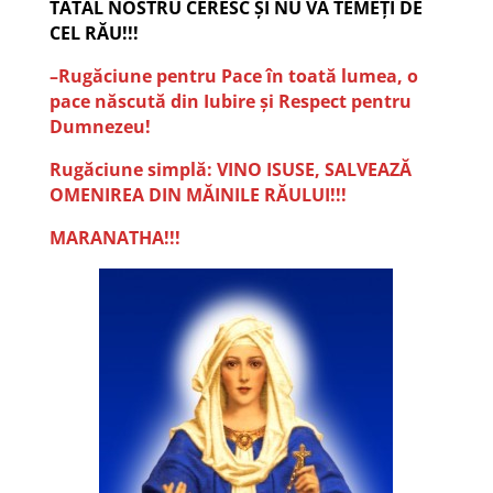
TATĂL NOSTRU CERESC ȘI NU VĂ TEMEȚI DE
CEL RĂU!!!
–Rugăciune pentru Pace în toată lumea, o
pace născută din Iubire și Respect pentru
Dumnezeu!
Rugăciune simplă: VINO ISUSE, SALVEAZĂ
OMENIREA DIN MĂINILE RĂULUI!!!
MARANATHA!!!