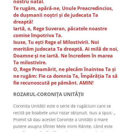
nostru natal.
Te rugăm, apără-ne, Unule Preacredincios,
de duşmanii noştri şi de judecata Ta
dreaptă!
Iartă, o, Rege Suveran, păcatele noastre
comise împotriva Ta.
Isuse, Tu eşti Rege al Milostivirii. Noi
merităm judecata Ta dreaptă. Ai milă de noi,
Doamne şi ne iartă. Ne încredem în marea
Ta milostivire.
O, Rege Preamărit, ne plecăm înaintea Ta şi
ne rugăm: Fie ca domnia Ta, Împărăţia Ta să
fie recunoscută pe pământ. AMIN!
ROZARUL-CORONIŢA UNITĂŢII
Coroniţa Unităţii este o serie de rugăciuni care se
recită pe boabele unui rozar obişnuit. Isus a spus: „
Promit să dau acestei Coroniţe a Unităţii o mare
putere asupra Sfintei Mele Inimi Rănite, când este