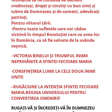
credincioși, drepți și cinstiți cu bun simț și
iubire de Dumnezeu și de oameni, adevărați
patrioți.
Pentru viitorul țării.
-Pentru toate sufletele care vor cădea
victimă în timpul Revoluției care va avea loc
în România, ca să fie salvate de la osânda
veșnică.
–
VICTORIA BINELUI ȘI TRIUMFUL INIMII
NEPRIHĂNITE A SFINTEI FECIOARE MARIA
-CONSFINȚIREA LUMII LA CELE DOUA INIMI
UNITE
–RUGĂCIUNE LA INTENȚIA SFINTEI FECIOARE
MARIA-REGINA UNIVERSULUI PENTRU
CONVERTIREA OMENIRII!
RUGAȚI-VĂ ȘI ÎNCREDEȚI-VĂ ÎN DUMNEZEU