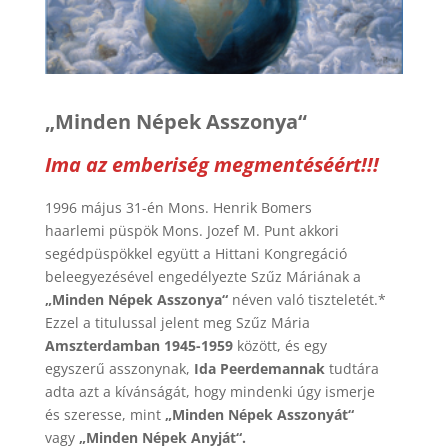
„Minden Népek Asszonya“
Ima az emberiség megmentéséért!!!
1996 május 31-én Mons. Henrik Bomers
haarlemi püspök Mons. Jozef M. Punt akkori
segédpüspökkel együtt a Hittani Kongregáció
beleegyezésével engedélyezte Szűz Máriának a
„Minden Népek Asszonya“
néven való tiszteletét.*
Ezzel a titulussal jelent meg Szűz Mária
Amszterdamban 1945-1959
között, és egy
egyszerű asszonynak,
Ida Peerdemannak
tudtára
adta azt a kívánságát, hogy mindenki úgy ismerje
és szeresse, mint
„Minden Népek Asszonyát“
vagy
„Minden Népek Anyját“.