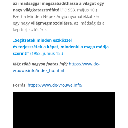
az imádsággal megszabadíthassa a világot egy
nagy világkatasztrófától.“
(1953. május 10.)
Ezért a Minden Népek Anyja nyomatékkal kér
egy nagy
világmegmozdulásra,
az imádság és a
kép terjesztésére.
„Segítsetek minden eszközzel
és terjesszétek a képet, mindenki a maga módja
szerint!“
(1952. június 15.)
Még több nagyon fontos infó;
https://www.de-
vrouwe.info/index_hu.html
Forrás
:
https://www.de-vrouwe.info/