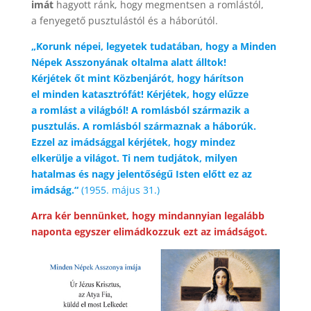
imát
hagyott ránk, hogy megmentsen a romlástól,
a fenyegető pusztulástól és a háborútól.
„Korunk népei, legyetek tudatában, hogy a Minden
Népek Asszonyának oltalma alatt álltok!
Kérjétek őt mint Közbenjárót, hogy hárítson
el minden katasztrófát! Kérjétek, hogy elűzze
a romlást a világból! A romlásból származik a
pusztulás. A romlásból származnak a háborúk.
Ezzel az imádsággal kérjétek, hogy mindez
elkerülje a világot. Ti nem tudjátok, milyen
hatalmas és nagy jelentőségű Isten előtt ez az
imádság.“
(1955. május 31.)
Arra kér bennünket, hogy mindannyian legalább
naponta egyszer elimádkozzuk ezt az imádságot.