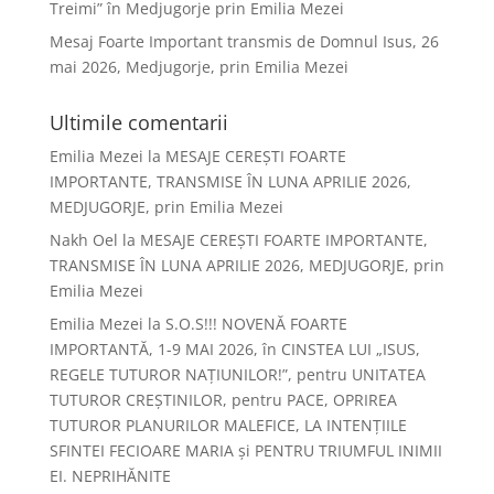
Treimi” în Medjugorje prin Emilia Mezei
Mesaj Foarte Important transmis de Domnul Isus, 26
mai 2026, Medjugorje, prin Emilia Mezei
Ultimile comentarii
Emilia Mezei
la
MESAJE CEREȘTI FOARTE
IMPORTANTE, TRANSMISE ÎN LUNA APRILIE 2026,
MEDJUGORJE, prin Emilia Mezei
Nakh Oel
la
MESAJE CEREȘTI FOARTE IMPORTANTE,
TRANSMISE ÎN LUNA APRILIE 2026, MEDJUGORJE, prin
Emilia Mezei
Emilia Mezei
la
S.O.S!!! NOVENĂ FOARTE
IMPORTANTĂ, 1-9 MAI 2026, în CINSTEA LUI „ISUS,
REGELE TUTUROR NAȚIUNILOR!”, pentru UNITATEA
TUTUROR CREȘTINILOR, pentru PACE, OPRIREA
TUTUROR PLANURILOR MALEFICE, LA INTENȚIILE
SFINTEI FECIOARE MARIA și PENTRU TRIUMFUL INIMII
EI. NEPRIHĂNITE