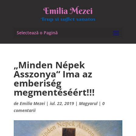
Selectează o Pagină
„Minden Népek
Asszonya“ Ima az
emberiség
megmentéséért!!!
de
Emilia Mezei
|
iul. 22, 2019
|
Magyarul
|
0
comentarii