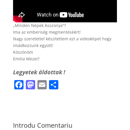
„Minden Népek Asszonya“?
Ima az emberiség megmentéséért!
Nagy szeretettel készítettem ezt a videoklipet hogy
imádkozzunk együtt!
Köszönöm
Emilia Mezei?
Legyetek áldottak !
F
M
E
P
a
a
m
ar
c
st
ai
ta
e
o
l
je
b
d
a
Introdu Comentariu