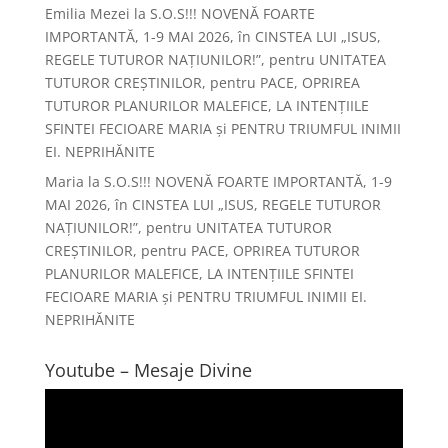
Emilia Mezei
la
S.O.S!!! NOVENĂ FOARTE
IMPORTANTĂ, 1-9 MAI 2026, în CINSTEA LUI „ISUS,
REGELE TUTUROR NAȚIUNILOR!”, pentru UNITATEA
TUTUROR CREȘTINILOR, pentru PACE, OPRIREA
TUTUROR PLANURILOR MALEFICE, LA INTENȚIILE
SFINTEI FECIOARE MARIA și PENTRU TRIUMFUL INIMII
EI. NEPRIHĂNITE
Maria
la
S.O.S!!! NOVENĂ FOARTE IMPORTANTĂ, 1-9
MAI 2026, în CINSTEA LUI „ISUS, REGELE TUTUROR
NAȚIUNILOR!”, pentru UNITATEA TUTUROR
CREȘTINILOR, pentru PACE, OPRIREA TUTUROR
PLANURILOR MALEFICE, LA INTENȚIILE SFINTEI
FECIOARE MARIA și PENTRU TRIUMFUL INIMII EI.
NEPRIHĂNITE
Youtube – Mesaje Divine
Player
video