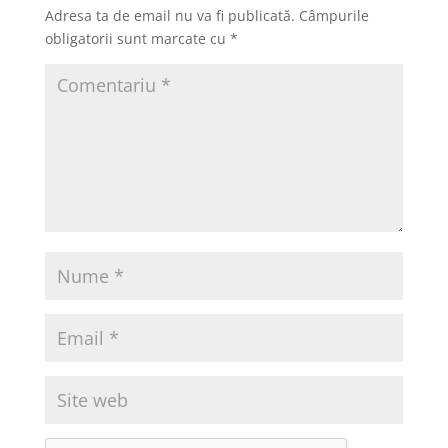
o
o
z
Adresa ta de email nu va fi publicată.
Câmpurile
o
n
ă
obligatorii sunt marcate cu
*
k