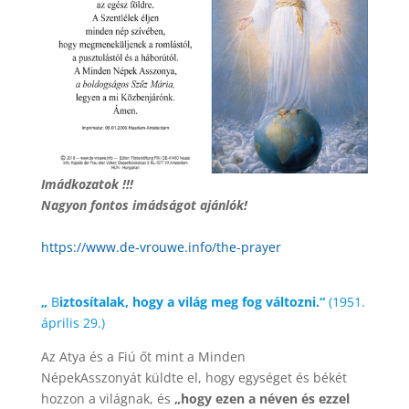
Imádkozatok !!!
Nagyon fontos imádságot ajánlók!
https://www.de-vrouwe.info/the-prayer
„
B
iztosítalak, hogy a világ meg fog változni.“
(1951.
április 29.)
Az Atya és a Fiú őt mint a Minden
NépekAsszonyát küldte el, hogy egységet és békét
hozzon a világnak, és
„hogy ezen a néven és ezzel