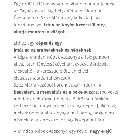
Egy prófétai látomásban meghatóan mutatja meg
az Egyház és a világ helyzetét a mai korban.
Üzeneteiben Szűz Mária kinyilatkoztatja azt a
tervet, mellyel
Isten az Anyán keresztül meg
akarja menteni a világot.
Ehhez egy
képet és egy
imát ad az embereknek és népeknek.
A kép a Minden Népek Asszonya a földgömbön
állva, Isten fényességével átragyogva ábrázolja,
Megváltó Fia keresztje előtt, amellyel
elválaszthatatlanul egyesült.
Szűz Mária kezéből három sugár indul ki: a
kegyelem, a megváltás és a béke sugara,
melyeket
mindenkinek közvetíthet, aki őt Közbenjáróként
kéri erre. A juhnyáj az egész világ népeit jelképezi,
melyek nem találnak nyugalmat addig, amíg nem
néznek fel a keresztre, e világ középpontjára.
A Minden Népek Asszonya egy rövid,
nagy erejű