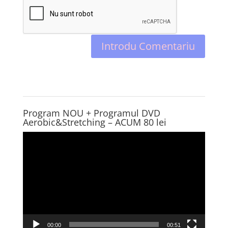
Program NOU + Programul DVD
Aerobic&Stretching – ACUM 80 lei
Player
video
00:00
00:51