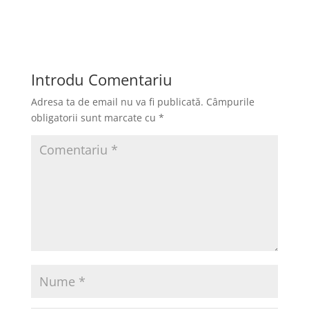
a
a
m
ar
c
st
ai
ta
e
o
l
je
b
d
a
Introdu Comentariu
o
o
z
Adresa ta de email nu va fi publicată.
Câmpurile
o
n
ă
obligatorii sunt marcate cu
*
k