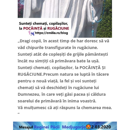
„Dragi copii, în acest timp de har doresc să vă
văd chipurile transfigurate în rugăciune.
Sunteți atât de copleșiți de grijile pământești
încât nu simțiți că primăvara bate la ușă.
Sunteți chemați, copilașilor, la POCĂINȚĂ ȘI
RUGĂCIUNE.Precum natura se luptă în tăcere
pentru o nouă viață, la fel și voi sunteți
chemați să vă deschideți în rugăciune lui
Dumnezeu, în care veți găsi pacea și căldura
soarelui de primăvară în inima voastră.
Vă mulțumesc că ați răspuns la chemarea mea.
”