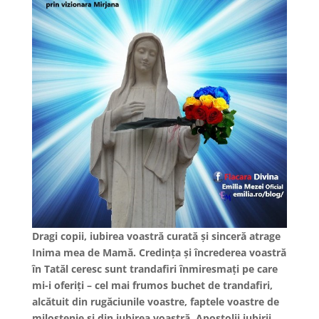
Dragi copii, iubirea voastră curată și sinceră atrage
Inima mea de Mamă. Credința și încrederea voastră
în Tatăl ceresc sunt trandafiri înmiresmați pe care
mi-i oferiți – cel mai frumos buchet de trandafiri,
alcătuit din rugăciunile voastre, faptele voastre de
milostenie și din iubirea voastră. Apostolii iubirii