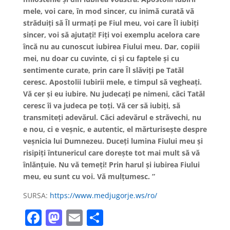
mele, voi care, în mod sincer, cu inimă curată vă
străduiți să Îl urmați pe Fiul meu, voi care Îl iubiți
sincer, voi să ajutați! Fiți voi exemplu acelora care
încă nu au cunoscut iubirea Fiului meu. Dar, copiii
mei, nu doar cu cuvinte, ci și cu faptele și cu
sentimente curate, prin care Îl slăviți pe Tatăl
ceresc. Apostolii Iubirii mele, e timpul să vegheați.
Vă cer și eu iubire. Nu judecați pe nimeni, căci Tatăl
ceresc îi va judeca pe toți. Vă cer să iubiți, să
transmiteți adevărul. Căci adevărul e străvechi, nu
e nou, ci e veșnic, e autentic, el mărturisește despre
veșnicia lui Dumnezeu. Duceți lumina Fiului meu și
risipiți întunericul care dorește tot mai mult să vă
înlănțuie. Nu vă temeți! Prin harul și iubirea Fiului
meu, eu sunt cu voi. Vă mulțumesc. ”
SURSA:
https://www.medjugorje.ws/ro/
F
M
E
P