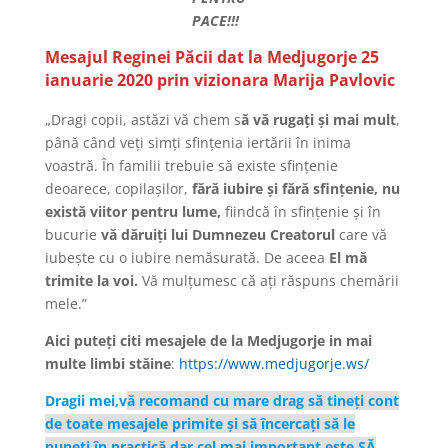
PACE!!!
Mesajul Reginei Păcii dat la Medjugorje 25
ianuarie 2020 prin vizionara Marija Pavlovic
„Dragi copii, astăzi vă chem s
ă vă rugați și mai mult
,
până când veți simți sfințenia iertării în inima
voastră. În familii trebuie să existe sfințenie
deoarece, copilașilor,
fără iubire și fără sfințenie, nu
există viitor
pentru lume,
fiindcă în sfințenie și în
bucurie
vă dăruiți lui Dumnezeu Creatorul
care vă
iubește cu o iubire nemăsurată. De aceea
El mă
trimite la voi.
Vă mulțumesc că ați răspuns chemării
mele.”
Aici puteți citi mesajele de la Medjugorje in mai
multe limbi stăine
:
https://www.medjugorje.ws/
Dragii mei,v
ă recomand cu mare drag să tineți cont
de toate mesajele primite și să încercați să le
puneți în practică dar cel mai important este SĂ