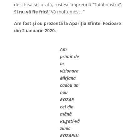
deschisă și curată, rostesc împreună ”Tatăl nostru”.
Și nu vă fie frică!
Vă mulțumesc. ”
Am fost și eu prezentă la Apariția Sfintei Fecioare
din 2 ianuarie 2020.
Am
primit de
la
vizionara
Mirjana
cadou un
nou
ROZAR
cel din
mănă
Rugati-vă
zilnic
ROZARUL