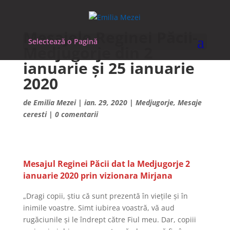
Mesajele Reginei Păcii-
Selectează o Pagină
Medjugorje din 2
ianuarie și 25 ianuarie
2020
de
Emilia Mezei
|
ian. 29, 2020
|
Medjugorje
,
Mesaje
ceresti
|
0 comentarii
Mesajul Reginei Păcii dat la Medjugorje 2
ianuarie 2020 prin vizionara Mirjana
„Dragi copii, știu că sunt prezentă în viețile și în
inimile voastre. Simt iubirea voastră, vă aud
rugăciunile și le îndrept către Fiul meu. Dar, copiii