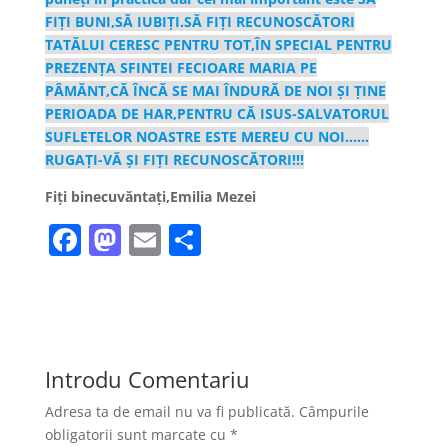
FIȚI BUNI,SĂ IUBIȚI.SĂ FIȚI RECUNOSCĂTORI
TATĂLUI CERESC PENTRU TOT,ÎN SPECIAL PENTRU
PREZENȚA SFINTEI FECIOARE MARIA PE
PÂMĂNT,CĂ ÎNCĂ SE MAI ÎNDURĂ DE NOI ȘI ȚINE
PERIOADA DE HAR,PENTRU CĂ ISUS-SALVATORUL
SUFLETELOR NOASTRE ESTE MEREU CU NOI……
RUGAȚI-VĂ ȘI FIȚI RECUNOSCĂTORI!!!
Fiți binecuvăntați,Emilia Mezei
F
M
E
P
a
a
m
ar
c
st
ai
ta
e
o
l
je
b
d
a
Introdu Comentariu
o
o
z
Adresa ta de email nu va fi publicată.
Câmpurile
o
n
ă
obligatorii sunt marcate cu
*