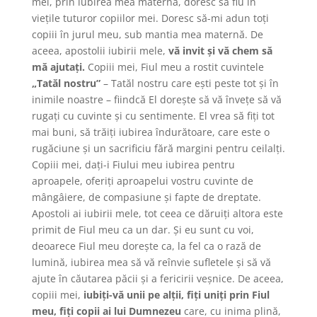
mei, prin iubirea mea maternă, doresc să fiu în
viețile tuturor copiilor mei. Doresc să-mi adun toți
copiii în jurul meu, sub mantia mea maternă. De
aceea, apostolii iubirii mele,
vă invit și vă chem să
mă ajutați.
Copiii mei, Fiul meu a rostit cuvintele
„Tatăl nostru”
– Tatăl nostru care ești peste tot și în
inimile noastre – fiindcă El dorește să vă învețe să vă
rugați cu cuvinte și cu sentimente. El vrea să fiți tot
mai buni, să trăiți iubirea îndurătoare, care este o
rugăciune și un sacrificiu fără margini pentru ceilalți.
Copiii mei, dați-i Fiului meu iubirea pentru
aproapele, oferiți aproapelui vostru cuvinte de
mângâiere, de compasiune și fapte de dreptate.
Apostoli ai iubirii mele, tot ceea ce dăruiți altora este
primit de Fiul meu ca un dar. Și eu sunt cu voi,
deoarece Fiul meu dorește ca, la fel ca o rază de
lumină, iubirea mea să vă reînvie sufletele și să vă
ajute în căutarea păcii și a fericirii veșnice. De aceea,
copiii mei,
iubiți-vă unii pe alții, fiți uniți prin Fiul
meu, fiți copii ai lui Dumnezeu
care, cu inima plină,