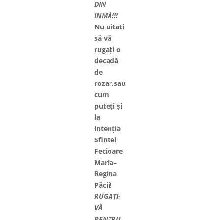
DIN
INMĂ!!!
Nu uitati
să vă
rugați o
decadă
de
rozar,sau
cum
puteți și
la
intenția
Sfintei
Fecioare
Maria
–
Regina
Păcii!
RUGAȚI-
VĂ
PENTRU