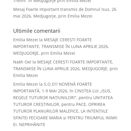
Treimi” în Medjugorje prin Emilia Mezei
Mesaj Foarte Important transmis de Domnul Isus, 26
mai 2026, Medjugorje, prin Emilia Mezei
Ultimile comentarii
Emilia Mezei
la
MESAJE CEREȘTI FOARTE
IMPORTANTE, TRANSMISE ÎN LUNA APRILIE 2026,
MEDJUGORJE, prin Emilia Mezei
Nakh Oel
la
MESAJE CEREȘTI FOARTE IMPORTANTE,
TRANSMISE ÎN LUNA APRILIE 2026, MEDJUGORJE, prin
Emilia Mezei
Emilia Mezei
la
S.O.S!!! NOVENĂ FOARTE
IMPORTANTĂ, 1-9 MAI 2026, în CINSTEA LUI „ISUS,
REGELE TUTUROR NAȚIUNILOR!”, pentru UNITATEA
TUTUROR CREȘTINILOR, pentru PACE, OPRIREA
TUTUROR PLANURILOR MALEFICE, LA INTENȚIILE
SFINTEI FECIOARE MARIA și PENTRU TRIUMFUL INIMII
EI. NEPRIHĂNITE