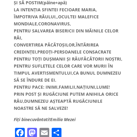
ȘI SĂ POSTIM(păine+apă)
LA INTENȚIA SFINTEI FECIOARE MARIA,
ÎMPOTRIVA RĂULUI,,OCULTEI MALEFICE
MONDIALE,CORONAVIRUS,
PENTRU SALVAREA BISERICII DIN MĂINILE CELOR
RĂI,
CONVERTIREA PĂCĂTOȘILOR,ÎNTĂRIREA
CREDINȚEI,PREOȚI-PERSOANELE CONSACRATE
PENTRU TOȚI DUȘMANII ȘI RĂUFĂCĂTORII NOȘTRI,
PENTRU SUFLETELE CELOR CARE VOR MURII ÎN
TIMPUL AVERTISMENTULUI,CA BUNUL DUMNEZEU
SĂ SE ÎNDURE DE EI.
PENTRU PACE: INIMI,FAMILII,NAȚIUNI,LUME!
PRIN POST ȘI RUGĂCIUNE PUTEM ANIHILA ORICE
RĂU,DUMNEZEU AȘTEAPTĂ RUGĂCIUNILE
NOASTRE SĂ NE SALVEZE!
Fiți binecuvântati!Emilia Mezei
F
M
E
P