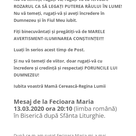
ROZARUL CA SĂ LEGAȚI PUTEREA RĂULUI ÎN LUME!
Nu vă temeți, rugați-vă și aveți încredere în
Dumnezeu și în Fiul Meu iubit.
Fiți binecuvântați și pregătiți-vă de MARELE
AVERTISMENT-ILUMINAREA CONȘTIINȚEI!!!
Luați în serios acest timp de Post.
Și nu vă temeți de viitor, doar rugați-vă cu
încredere și credință și respectați PORUNCILE LUI
DUMNEZEU!
Iubita voastră Mamă Cerească-Regina Lumii
Mesaj de la Fecioara Maria
13.03.2020 ora 20:10
(limba română)
în Biserică după Sfănta Liturghie.
După ce m-am rugat Fecioara Maria mi-a mai