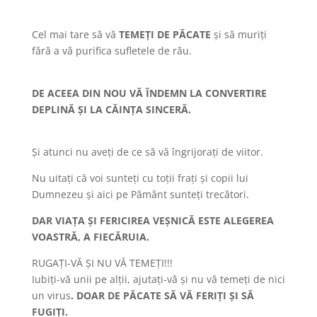
Cel mai tare să vă
TEMEȚI DE PĂCATE
și să muriți
fără a vă purifica sufletele de rău.
DE ACEEA DIN NOU VĂ ÎNDEMN LA CONVERTIRE
DEPLINĂ ȘI LA CĂINȚA SINCERĂ.
Și atunci nu aveți de ce să vă îngrijorați de viitor.
Nu uitați că voi sunteți cu toții frați și copii lui
Dumnezeu și aici pe Pământ sunteți trecători.
DAR VIAȚA ȘI FERICIREA VEȘNICĂ ESTE ALEGEREA
VOASTRĂ, A FIECĂRUIA.
RUGAȚI-VĂ ȘI NU VĂ TEMEȚI!!!
Iubiți-vă unii pe alții, ajutați-vă și nu vă temeți de nici
un virus
. DOAR DE PĂCATE SĂ VĂ FERIȚI ȘI SĂ
FUGIȚI.