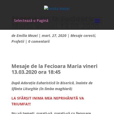
Mesaje de la Fecioara
Selectează o Pagină
Maria vineri 13.03.2020
de
Emilia Mezei
|
mart. 27, 2020
|
Mesaje ceresti
,
Profetii
|
0 comentarii
Mesaje de la Fecioara Maria vineri
13.03.2020 ora 18:45
După Adorația Euharistică în Biserică, înainte de
Sfânta Liturghie (în limba maghiară)
LA SFÂRȘIT INIMA MEA NEPRIHĂNITĂ VA
TRIUMFA!!!
Nu vă temeți, rugați-vă, rugați-vă cu fervoare