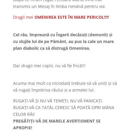
transmis un Mesaj în limba română pentru voi.
Dragii mei
OMENIREA ESTE ÎN MARE PERICOL!!!!
Cel rău, împreună cu Îngerii decăzuți (demonii) și
cu slujile lui de pe Pământ, au pus la cale un mare
plan diabolic ca să distrugă Omenirea.
Dar dragii mei copiii, nu vă fie frică!!!
Acuma mai mult ca niciodată trebuie să vă uniți și să
vă rugați împotriva răului și a armatei lui.
RUGAȚI-VĂ ȘI NU VĂ TEMEȚI, NU VĂ PANICAȚI,
RUGAȚI-VĂ CA TATĂL CERESC SĂ POATĂ OPRI MÂNA
CELOR RĂI!
PREGĂTIȚI-VĂ DE MARELE AVERTISMENT SE
APROPIE!