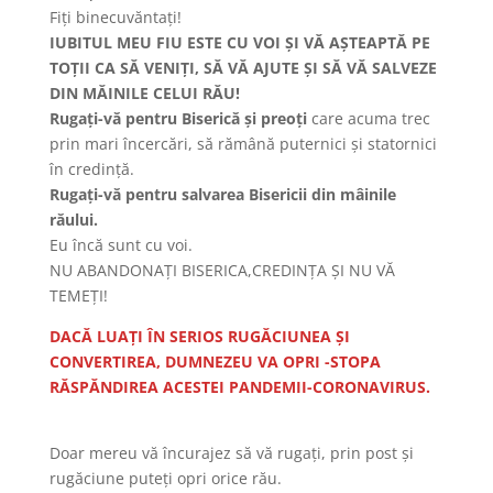
Fiți binecuvăntați!
IUBITUL MEU FIU ESTE CU VOI ȘI VĂ AȘTEAPTĂ PE
TOȚII CA SĂ VENIȚI, SĂ VĂ AJUTE ȘI SĂ VĂ SALVEZE
DIN MĂINILE CELUI RĂU!
Rugați-vă pentru Biserică și preoți
care acuma trec
prin mari încercări, să rămână puternici și statornici
în credință.
Rugați-vă pentru salvarea Bisericii din mâinile
răului.
Eu încă sunt cu voi.
NU ABANDONAȚI BISERICA,CREDINȚA ȘI NU VĂ
TEMEȚI!
DACĂ LUAȚI ÎN SERIOS RUGĂCIUNEA ȘI
CONVERTIREA, DUMNEZEU VA OPRI -STOPA
RĂSPĂNDIREA ACESTEI PANDEMII-CORONAVIRUS.
Doar mereu vă încurajez să vă rugați, prin post și
rugăciune puteți opri orice rău.