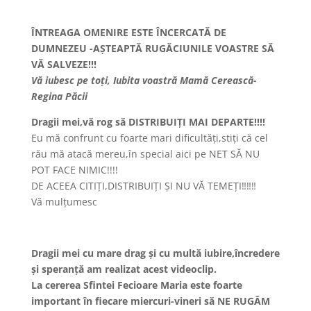
ÎNTREAGA OMENIRE ESTE ÎNCERCATĂ DE
DUMNEZEU -AȘTEAPTĂ RUGĂCIUNILE VOASTRE SĂ
VĂ SALVEZE!!!
Vă iubesc pe toți, Iubita voastră Mamă Cerească-
Regina Păcii
Dragii mei,vă rog să DISTRIBUIȚI MAI DEPARTE!!!!
Eu mă confrunt cu foarte mari dificultăți,stiți că cel
rău mă atacă mereu,în special aici pe NET SĂ NU
POT FACE NIMIC!!!!
DE ACEEA CITIȚI,DISTRIBUIȚI ȘI NU VĂ TEMEȚI‼️‼️‼️
Vă mulțumesc
Dragii mei cu mare drag și cu multă iubire,încredere
și speranță am realizat acest videoclip.
La cererea Sfintei Fecioare Maria este foarte
important în fiecare miercuri-vineri să NE RUGĂM