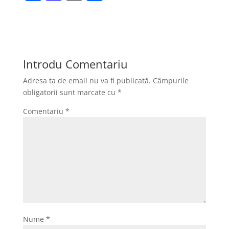
a
a
m
ar
c
st
ai
ta
e
o
l
je
b
d
a
Introdu Comentariu
o
o
z
Adresa ta de email nu va fi publicată.
Câmpurile
o
n
ă
obligatorii sunt marcate cu
*
k
Comentariu
*
Nume
*