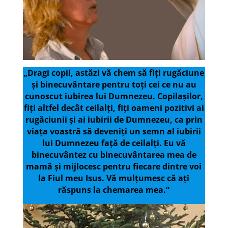
„Dragi copii, astăzi vă chem să fiți rugăciune
și binecuvântare pentru toți cei ce nu au
cunoscut iubirea lui Dumnezeu. Copilașilor,
fiți altfel decât ceilalți, fiți oameni pozitivi ai
rugăciunii și ai iubirii de Dumnezeu, ca prin
viața voastră să deveniți un semn al iubirii
lui Dumnezeu față de ceilalți. Eu vă
binecuvântez cu binecuvântarea mea de
mamă și mijlocesc pentru fiecare dintre voi
la Fiul meu Isus. Vă mulțumesc că ați
răspuns la chemarea mea.”