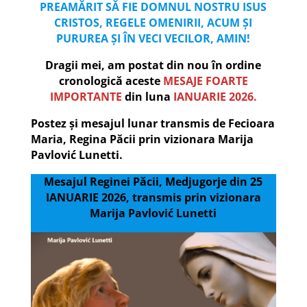
PREAMĂRIT SĂ FIE DOMNUL NOSTRU ISUS
CRISTOS, REGELE OMENIRII, ACUM ȘI
PURUREA ȘI ÎN VECI VECILOR, AMIN!
Dragii mei, am postat din nou în ordine
cronologică aceste
MESAJE FOARTE
IMPORTANTE
din luna
IANUARIE 2026.
Postez și mesajul lunar transmis de Fecioara
Maria, Regina Păcii prin vizionara Marija
Pavlović Lunetti.
Mesajul Reginei Păcii, Medjugorje din 25
IANUARIE 2026, transmis prin vizionara
Marija Pavlović Lunetti