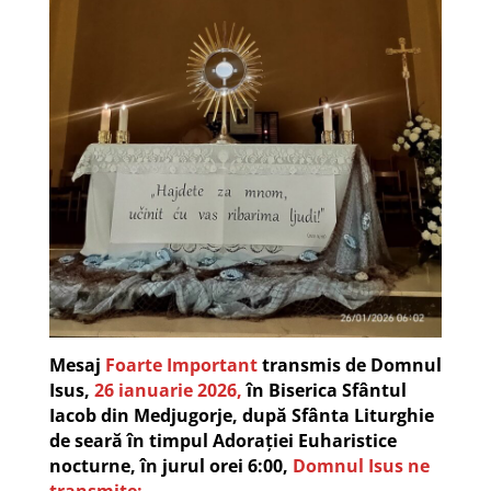
Mesaj
Foarte Important
transmis de Domnul
Isus,
26 ianuarie 2026,
în Biserica Sfântul
Iacob din Medjugorje, după Sfânta Liturghie
de seară în timpul Adorației Euharistice
nocturne, în jurul orei 6:00,
Domnul Isus ne
transmite: