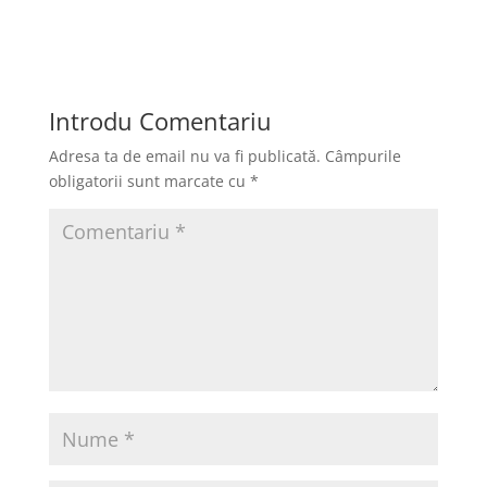
a
a
m
ar
c
st
ai
ta
e
o
l
je
b
d
a
Introdu Comentariu
o
o
z
Adresa ta de email nu va fi publicată.
Câmpurile
o
n
ă
obligatorii sunt marcate cu
*
k