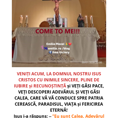
VENIȚI ACUM, LA DOMNUL NOSTRU ISUS
CRISTOS CU INIMILE SINCERE, PLINE DE
IUBIRE și RECUNOȘTINȚĂ
și VEȚI GĂSI PACE,
VEȚI DESCOPERI ADEVĂRUL ȘI VEȚI GĂSI
CALEA, CARE VĂ VĂ CONDUCE SPRE PATRIA
CEREASCĂ, PARADISUL, VIAȚA și FERICIREA
ETERNĂ!
Isus i-a răspuns: ‒
”Eu sunt Calea, Adevărul