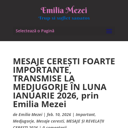
Selectează o Pagină
MESAJE CEREȘTI FOARTE
IMPORTANTE,
TRANSMISE LA
MEDJUGORJE ÎN LUNA
IANUARIE 2026, prin
Emilia Mezei
de
Emilia Mezei
|
feb. 10, 2026
|
Important
,
Medjugorje
,
Mesaje ceresti
,
MESAJE ȘI REVELAȚII
CEREȘTI 2026
|
0 comentarii