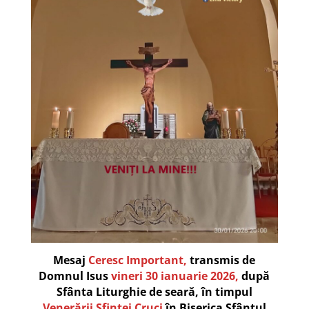
Mesaj
Ceresc Important,
transmis de
Domnul Isus
vineri 30 ianuarie 2026,
după
Sfânta Liturghie de seară, în timpul
Venerării Sfintei Cruci
în Biserica Sfântul