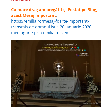
Cu mare drag am pregătit și Postat pe Blog,
acest Mesaj Important
;
https://emilia.ro/mesaj-foarte-important-
transmis-de-domnul-isus-26-ianuarie-2026-
medjugorje-prin-emilia-mezei/