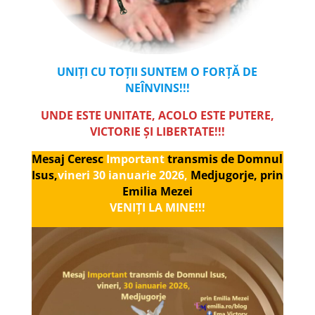
UNIȚI CU TOȚII SUNTEM O FORȚĂ DE
NEÎNVINS!!!
UNDE ESTE UNITATE, ACOLO ESTE PUTERE,
VICTORIE ȘI LIBERTATE!!!
Mesaj Ceresc
Important
transmis de Domnul
Isus,
vineri 30 ianuarie 2026,
Medjugorje, prin
Emilia Mezei
VENIȚI LA MINE!!!