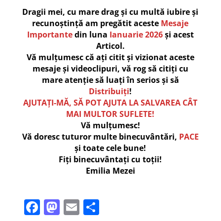
Dragii mei, cu mare drag și cu multă iubire și
recunoștință am pregătit aceste
Mesaje
Importante
din luna
Ianuarie 2026
și acest
Articol.
Vă mulțumesc că ați citit și vizionat aceste
mesaje și videoclipuri, vă rog să citiți cu
mare atenție să luați în serios și să
Distribuiți
!
AJUTAȚI-MĂ, SĂ POT AJUTA LA SALVAREA CÂT
MAI MULTOR SUFLETE!
Vă mulțumesc!
Vă doresc tuturor multe binecuvântări,
PACE
și toate cele bune!
Fiți binecuvântați cu toții!
Emilia Mezei
F
M
E
P