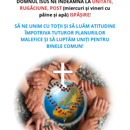
DOMNUL ISUS NE ÎNDEAMNĂ LA
UNITATE,
RUGĂCIUNE, POST
(miercuri și vineri cu
pâine și apă)
ISPĂȘIRE
!
SĂ NE UNIM CU TOȚII ȘI SĂ LUĂM ATITUDINE
ÎMPOTRIVA TUTUROR PLANURILOR
MALEFICE ȘI SĂ LUPTĂM UNIȚI PENTRU
BINELE COMUN!