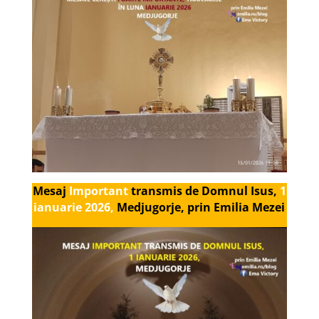
Mesaj
Important
transmis de Domnul Isus,
1
ianuarie 2026,
Medjugorje, prin Emilia Mezei