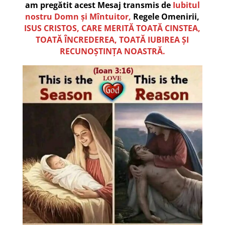
am pregătit acest Mesaj transmis de
Iubitul
nostru Domn și Mîntuitor,
Regele Omenirii,
ISUS CRISTOS,
CARE MERITĂ TOATĂ CINSTEA,
TOATĂ ÎNCREDEREA, TOATĂ IUBIREA ȘI
RECUNOȘTINȚA NOASTRĂ.