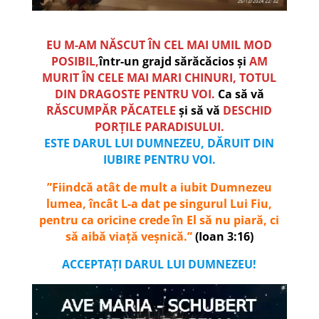
EU M-AM NĂSCUT ÎN CEL MAI UMIL MOD
POSIBIL,
într-un grajd sărăcăcios și
AM
MURIT ÎN CELE MAI MARI CHINURI, TOTUL
DIN DRAGOSTE PENTRU VOI.
Ca să vă
RĂSCUMPĂR PĂCATELE
și să vă
DESCHID
PORȚILE PARADISULUI.
ESTE DARUL LUI DUMNEZEU, DĂRUIT DIN
IUBIRE PENTRU VOI.
”Fiindcă atât de mult a iubit Dumnezeu
lumea, încât L-a dat pe singurul Lui Fiu,
pentru ca oricine crede în El să nu piară, ci
să aibă viață veșnică.”
(Ioan 3:16)
ACCEPTAȚI DARUL LUI DUMNEZEU!