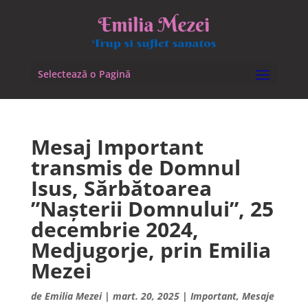
Selectează o Pagină
Mesaj Important
transmis de Domnul
Isus, Sărbătoarea
”Nașterii Domnului”, 25
decembrie 2024,
Medjugorje, prin Emilia
Mezei
de
Emilia Mezei
|
mart. 20, 2025
|
Important
,
Mesaje