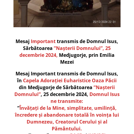
Mesaj
Important
transmis de Domnul Isus,
Sărbătoarea
”Nașterii Domnului”, 25
decembrie 2024,
Medjugorje, prin Emilia
Mezei
Mesaj Important transmis de Domnul Isus,
în
Capela Adorației Euharistice Oaza Păcii
din Medjugorje de Sărbătoarea
”Nașterii
Domnului”
, 25 decembrie 2024,
Domnul Isus
ne transmite:
”
Învățați de la Mine, simplitate, umilință,
încredere și
abandonare totală în voința lui
Dumnezeu,
Creatorul Cerului și al
Pământului.