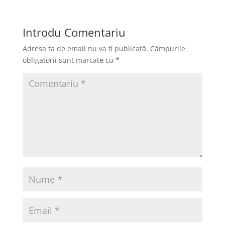
e
o
l
je
b
d
a
Introdu Comentariu
o
o
z
Adresa ta de email nu va fi publicată.
Câmpurile
o
n
ă
obligatorii sunt marcate cu
*
k