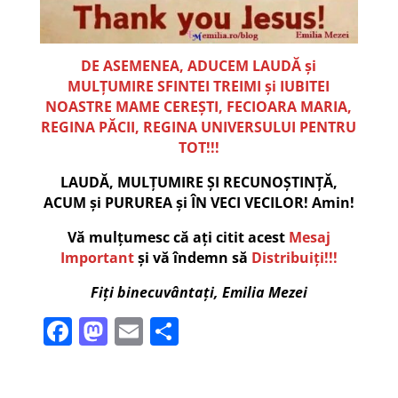
DE ASEMENEA, ADUCEM LAUDĂ și
MULȚUMIRE SFINTEI TREIMI și IUBITEI
NOASTRE MAME CEREȘTI, FECIOARA MARIA,
REGINA PĂCII, REGINA UNIVERSULUI PENTRU
TOT!!!
LAUDĂ, MULȚUMIRE ȘI RECUNOȘTINȚĂ,
ACUM și PURUREA și ÎN VECI VECILOR! Amin!
Vă mulțumesc că ați citit acest
Mesaj
Important
și vă îndemn să
Distribuiți!!!
Fiți binecuvântați, Emilia Mezei
F
M
E
P
a
a
m
ar
c
st
ai
ta