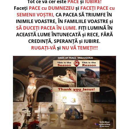
Tot ce vă cer este
PACE
și
IUBIRE!
Faceți
PACE cu DUMNEZEU
și
FACEȚI PACE cu
SEMENII VOȘTRI,
CA PACEA SĂ TRIUMFE ÎN
INIMILE VOASTRE, ÎN FAMILIILE VOASTRE și
SĂ DUCEȚI PACEA ÎN LUME.
FIȚI LUMINĂ ÎN
ACEASTĂ LUME ÎNTUNECATĂ și RECE, FĂRĂ
CREDINȚĂ, SPERANȚĂ și IUBIRE.
RUGAȚI-VĂ
și
NU VĂ TEMEȚI!!!