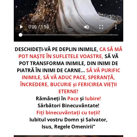
DESCHIDEȚI-VĂ PE DEPLIN INIMILE,
CA SĂ MĂ
POT NAȘTE ÎN SUFLETELE VOASTRE,
SĂ VĂ
POT TRANSFORMA INIMILE, DIN INIMI DE
PIATRĂ ÎN INIMI DE CARNE…
SĂ VĂ PURIFIC
INIMILE, SĂ VĂ ADUC PACE, SPERANȚĂ,
ÎNCREDERE, BUCURIE și FERICIREA VIEȚII
ETERNE!
Rămâneți în
Pace
și
Iubire!
Sărbători Binecuvântate!
Fiți binecuvântați cu toții!
Iubitul vostru Domn și Salvator,
Isus, Regele Omenirii”