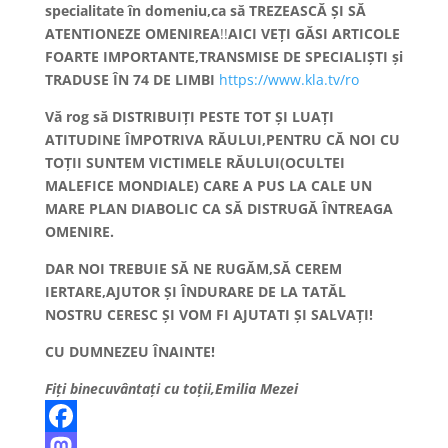
specialitate în domeniu,ca să TREZEASCĂ ȘI SĂ
ATENTIONEZE OMENIREA
!!
AICI VEȚI GĂSI ARTICOLE
FOARTE IMPORTANTE,TRANSMISE DE SPECIALIȘTI și
TRADUSE ÎN 74 DE LIMBI
https://www.kla.tv/ro
Vă rog să DISTRIBUIȚI PESTE TOT ȘI LUAȚI
ATITUDINE ÎMPOTRIVA RĂULUI,PENTRU CĂ NOI CU
TOȚII SUNTEM VICTIMELE RĂULUI(OCULTEI
MALEFICE MONDIALE) CARE A PUS LA CALE UN
MARE PLAN DIABOLIC CA SĂ DISTRUGĂ ÎNTREAGA
OMENIRE.
DAR NOI TREBUIE SĂ NE RUGĂM,SĂ CEREM
IERTARE,AJUTOR ȘI ÎNDURARE DE LA TATĂL
NOSTRU CERESC ȘI VOM FI AJUTATI ȘI SALVAȚI!
CU DUMNEZEU ÎNAINTE!
Fiți binecuvântați cu toții,Emilia Mezei
F