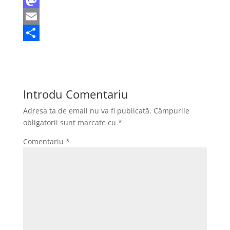
a
M
c
a
E
e
s
m
P
b
t
a
a
o
o
i
r
Introdu Comentariu
o
d
l
t
Adresa ta de email nu va fi publicată.
Câmpurile
k
o
a
obligatorii sunt marcate cu
*
n
j
Comentariu
*
e
a
z
ă