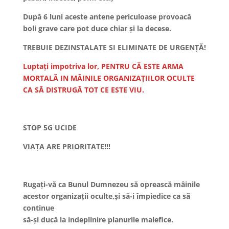
După 6 luni aceste antene periculoase provoacă
boli grave care pot duce chiar și la decese.
TREBUIE DEZINSTALATE SI ELIMINATE DE URGENȚĂ!
Luptați impotriva lor, PENTRU CĂ ESTE ARMA
MORTALĂ IN MÂINILE ORGANIZAȚIILOR OCULTE
CA SĂ DISTRUGĂ TOT CE ESTE VIU.
STOP 5G UCIDE
VIAȚA ARE PRIORITATE!!!
Rugați-vă ca Bunul Dumnezeu să oprească mâinile
acestor organizații oculte,și să-i împiedice ca să
continue
să-și ducă la indeplinire planurile malefice.