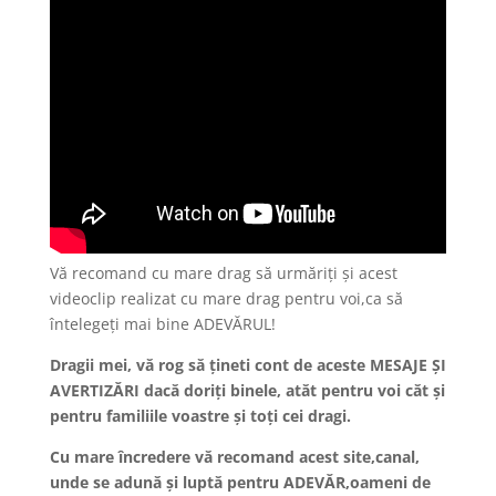
Vă recomand cu mare drag să urmăriți și acest
videoclip realizat cu mare drag pentru voi,ca să
întelegeți mai bine ADEVĂRUL!
Dragii mei, vă rog să țineti cont de aceste MESAJE ȘI
AVERTIZĂRI dacă doriți binele, atăt pentru voi căt și
pentru familiile voastre și toți cei dragi.
Cu mare încredere vă recomand acest site,canal,
unde se adună și luptă pentru ADEVĂR,oameni de