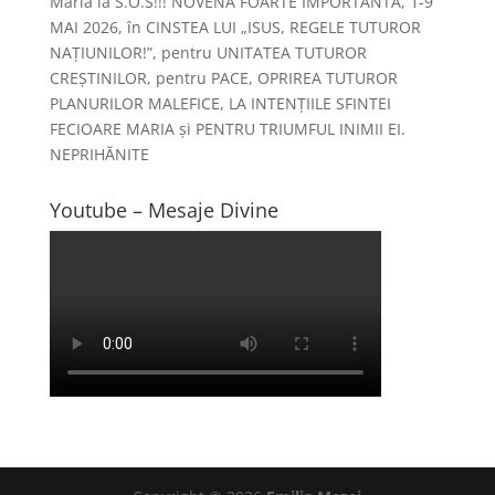
Maria
la
S.O.S!!! NOVENĂ FOARTE IMPORTANTĂ, 1-9
MAI 2026, în CINSTEA LUI „ISUS, REGELE TUTUROR
NAȚIUNILOR!”, pentru UNITATEA TUTUROR
CREȘTINILOR, pentru PACE, OPRIREA TUTUROR
PLANURILOR MALEFICE, LA INTENȚIILE SFINTEI
FECIOARE MARIA și PENTRU TRIUMFUL INIMII EI.
NEPRIHĂNITE
Youtube – Mesaje Divine