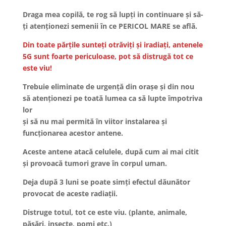
Draga mea copilă, te rog să lupți in continuare și să-
ți atenționezi semenii în ce PERICOL MARE se află.
Din toate părțile sunteți otrăviți și iradiați, antenele
5G sunt foarte periculoase, pot să distrugă tot ce
este viu!
Trebuie eliminate de urgență din orașe și din nou
să atenționezi pe toată lumea ca să lupte împotriva
lor
și să nu mai permită în viitor instalarea și
funcționarea acestor antene.
Aceste antene atacă celulele, după cum ai mai citit
și provoacă tumori grave în corpul uman.
Deja după 3 luni se poate simți efectul dăunător
provocat de aceste radiații.
Distruge totul, tot ce este viu. (plante, animale,
păsări, insecte, pomi etc.)