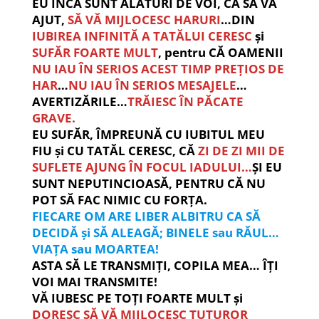
EU ÎNCĂ SUNT ALĂTURI DE VOI, CA SĂ VĂ
AJUT,
SĂ VĂ MIJLOCESC HARURI
…DIN
IUBIREA INFINITĂ A TATĂLUI CERESC
și
SUFĂR FOARTE MULT
, pentru CĂ OAMENII
NU IAU ÎN SERIOS ACEST TIMP PREȚIOS DE
HAR
…
NU IAU ÎN SERIOS MESAJELE
…
AVERTIZĂRILE…
TRĂIESC ÎN PĂCATE
GRAVE.
EU SUFĂR, ÎMPREUNĂ CU IUBITUL MEU
FIU și CU TATĂL CERESC, CĂ
ZI DE ZI MII DE
SUFLETE AJUNG ÎN FOCUL IADULUI…
ȘI EU
SUNT NEPUTINCIOASĂ, PENTRU CĂ NU
POT SĂ FAC NIMIC CU FORȚA.
FIECARE OM ARE LIBER ALBITRU CA SĂ
DECIDĂ și SĂ ALEAGĂ; BINELE sau RĂUL…
VIAȚA sau MOARTEA!
ASTA SĂ LE TRANSMIȚI, COPILA MEA… ÎȚI
VOI MAI TRANSMITE!
VĂ IUBESC PE TOȚI FOARTE MULT și
DORESC SĂ VĂ MIJLOCESC TUTUROR