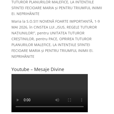
TUTUROR PLANURILOR MALEFICE, LA INTENȚIILE
SFINTEI FECIOARE MARIA și PENTRU TRIUMFUL INIMII
EI. NEPRIHĂNITE
Maria
la
S.O.S!!! NOVENĂ FOARTE IMPORTANTĂ, 1-9
MAI 2026, în CINSTEA LUI „ISUS, REGELE TUTUROR
NAȚIUNILOR!”, pentru UNITATEA TUTUROR
CREȘTINILOR, pentru PACE, OPRIREA TUTUROR
PLANURILOR MALEFICE, LA INTENȚIILE SFINTEI
FECIOARE MARIA și PENTRU TRIUMFUL INIMII EI.
NEPRIHĂNITE
Youtube – Mesaje Divine