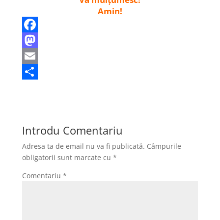
Amin!
F
a
M
c
a
E
e
s
m
P
b
t
a
a
o
o
i
r
Introdu Comentariu
o
d
l
t
Adresa ta de email nu va fi publicată.
Câmpurile
k
o
a
obligatorii sunt marcate cu
*
n
j
Comentariu
*
e
a
z