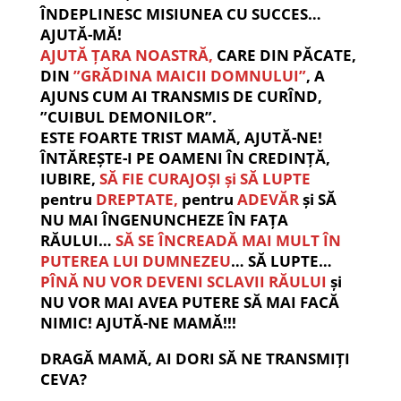
ÎNDEPLINESC MISIUNEA CU SUCCES…
AJUTĂ-MĂ!
AJUTĂ ȚARA NOASTRĂ,
CARE DIN PĂCATE,
DIN
”GRĂDINA MAICII DOMNULUI”
, A
AJUNS CUM AI TRANSMIS DE CURÎND,
”CUIBUL DEMONILOR”.
ESTE FOARTE TRIST MAMĂ, AJUTĂ-NE!
ÎNTĂREȘTE-I PE OAMENI ÎN CREDINȚĂ,
IUBIRE,
SĂ FIE CURAJOȘI și SĂ LUPTE
pentru
DREPTATE,
pentru
ADEVĂR
și SĂ
NU MAI ÎNGENUNCHEZE ÎN FAȚA
RĂULUI…
SĂ SE ÎNCREADĂ MAI MULT ÎN
PUTEREA LUI DUMNEZEU
… SĂ LUPTE…
PÎNĂ NU VOR DEVENI SCLAVII RĂULUI
și
NU VOR MAI AVEA PUTERE SĂ MAI FACĂ
NIMIC! AJUTĂ-NE MAMĂ!!!
DRAGĂ MAMĂ, AI DORI SĂ NE TRANSMIȚI
CEVA?