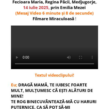
Fecioara Maria, Regina Păcii, Medjugorje,
14 iulie 2025,
prin Emilia Mezei
(Mesaj Video 6 minute și 8 de secunde)
Filmare Miraculoasă
!
Textul videoclipului!
Eu;
DRAGĂ MAMĂ, TE IUBESC FOARTE
MULT, MULȚUMESC CĂ EȘTI ALĂTURI DE
MINE!
TE ROG BINECUVÂNTEAZĂ-MĂ CU HARURI
PUTERNICE, CA SĂ POT SĂ-MI