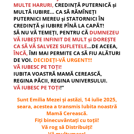
MULTE HARURI,
CREDINȚĂ PUTERNICĂ și
MULTĂ IUBIRE… CA SĂ RĂMÎNEȚI
PUTERNICI MEREU și STATORNICI ÎN
CREDINȚĂ și IUBIRE PÎNĂ LA CAPĂT!
SĂ NU VĂ TEMEȚI, PENTRU CĂ
DUMNEZEU
VĂ IUBEȘTE INFINIT DE MULT și DOREȘTE
CA SĂ VĂ SALVEZE SUFLETELE
…DE ACEEA,
ÎNCĂ,
ÎMI MAI PERMITE CA SĂ FIU ALĂTURI
DE VOI.
DECIDEȚI-VĂ URGENT!!!
VĂ IUBESC PE TOȚI!
IUBITA VOASTRĂ MAMĂ CEREASCĂ,
REGINA PĂCII, REGINA UNIVERSULUI.
VĂ IUBESC PE TOȚI
!”
Sunt Emilia Mezei și astăzi, 14 iulie 2025,
seara, acestea a transmis Iubita noastră
Mamă Cerească.
Fiți binecuvântați cu toții!
Vă rog să Distribuiți!
Vă mulțumesc!