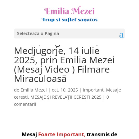
Mesaj Foarte Important,
transmis de Fecioara
Selectează o Pagină
Maria, Regina Păcii,
Medjugorje, 14 iulie
2025, prin Emilia Mezei
(Mesaj Video ) Filmare
Miraculoasă
de
Emilia Mezei
|
oct. 10, 2025
|
Important
,
Mesaje
ceresti
,
MESAJE ȘI REVELAȚII CEREȘTI 2025
|
0
comentarii
Mesaj
Foarte Important,
transmis de