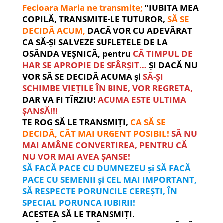
Fecioara Maria ne transmite;
”IUBITA MEA
COPILĂ, TRANSMITE-LE TUTUROR,
SĂ SE
DECIDĂ ACUM,
DACĂ VOR CU ADEVĂRAT
CA SĂ-ȘI SALVEZE SUFLETELE DE LA
OSÂNDA VEȘNICĂ, pentru
CĂ TIMPUL DE
HAR SE APROPIE DE SFÂRȘIT…
ȘI DACĂ NU
VOR SĂ SE DECIDĂ ACUMA și
SĂ-ȘI
SCHIMBE VIEȚILE ÎN BINE, VOR REGRETA,
DAR VA FI TÎRZIU!
ACUMA ESTE ULTIMA
ȘANSĂ!!!
TE ROG SĂ LE TRANSMIȚI,
CA SĂ SE
DECIDĂ, CÂT MAI URGENT POSIBIL!
SĂ NU
MAI AMÂNE CONVERTIREA, PENTRU CĂ
NU VOR MAI AVEA ȘANSE!
SĂ FACĂ PACE CU DUMNEZEU și SĂ FACĂ
PACE CU SEMENII și CEL MAI IMPORTANT,
SĂ RESPECTE PORUNCILE CEREȘTI, ÎN
SPECIAL PORUNCA IUBIRII!
ACESTEA SĂ LE TRANSMIȚI.