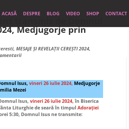
ACASĂ
DESPRE
BLOG
VIDEO
SHOP
CONTACT
ant transmis de Domnul
 2024, Medjugorje prin
eresti
,
MESAJE ȘI REVELAȚII CEREȘTI 2024
,
comentarii
Domnul Isus,
vineri 26 iulie 2024,
Medjugorje
Emilia Mezei
Domnul Isus,
vineri 26 iulie 2024,
în Biserica
fânta Liturghie de seară în timpul
Adorației
 orei 5:30, Domnul Isus ne transmite: