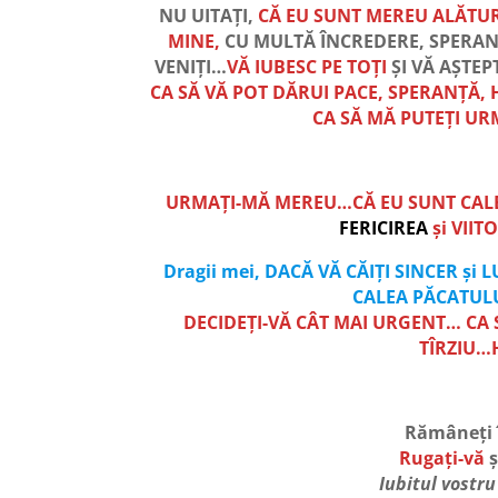
NU UITAȚI,
CĂ EU SUNT MEREU ALĂTURI
MINE,
CU MULTĂ ÎNCREDERE, SPERANȚ
VENIȚI…
VĂ IUBESC PE TOȚI
ȘI VĂ AȘTE
CA SĂ VĂ POT DĂRUI PACE, SPERANȚĂ,
CA SĂ MĂ PUTEȚI UR
URMAȚI-MĂ MEREU…CĂ EU SUNT CALE
FERICIREA
și VIIT
Dragii mei,
DACĂ VĂ CĂIȚI SINCER și
CALEA PĂCATULU
DECIDEȚI-VĂ CÂT MAI URGENT… CA S
TÎRZIU…
Rămâneți 
Rugați-vă
ș
Iubitul vostr