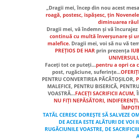
„Dragii mei, încep din nou acest mesa
roagă, postesc, ispășesc, țin Novenele 
diminuarea răulu
Dragii mei, vă îndemn și vă încurajez
continuă cu multă înverșunare și ură
malefice.
Dragii mei, voi să nu vă te
PREȚIOS DE HAR
prin prezența
IU
UNIVERSULU
Faceți tot ce puteți…
pentru a opri ca c
post, rugăciune, suferințe…
OFERIȚ
PENTRU CONVERTIREA PĂCĂTOȘILOR,
MALEFICE, PENTRU BISERICĂ, PENTR
VOASTRĂ…
FACEȚI SACRIFICII ACUM,
Î
NU FIȚI NEPĂSĂTORI, INDIFERENȚ
ÎMPOTR
TATĂL CERESC DOREȘTE SĂ SALVEZE O
DE ACEEA ESTE ALĂTURI DE VOI
RUGĂCIUNILE VOASTRE, DE SACRIFICII
A