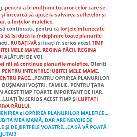
j,
pentru a le mulțumi tuturor celor care se
și încearcă să ajute la salvarea sufletelor și
i, a forțelor malefice.
 să continuați, pentru că
forțele întunecate
 să își ducă la îndeplinire toate planurile
meți,
RUGAȚI-VĂ
și luați în serios acest
TIMP
BITEI MELE MAME, REGINA PĂCII, REGINA
I
ALĂTURI DE VOI.
ei răi să continue planurile malefice.
Oferiți
I PENTRU INTENȚIILE IUBITEI MELE MAME,
PENTRU PACE…
PENTRU OPRIREA PLANURILOR
U DUȘMANII VOȘTRI, FAMILIE, PENTRU ȚARA
N ACEST TIMP FOARTE IMPORTANT DE HAR.
I…
LUAȚI ÎN SERIOS ACEST TIMP ȘI
LUPTAȚI
IVA RĂULUI.
MENIREA și OPRIREA PLANURILOR MALEFICE…
 IUBITA MEA MAMĂ, DAR ARE NEVOIE DE
LE ȘI DE JERTFELE VOASTRE…CA SĂ VĂ POATĂ
JUTA!!!