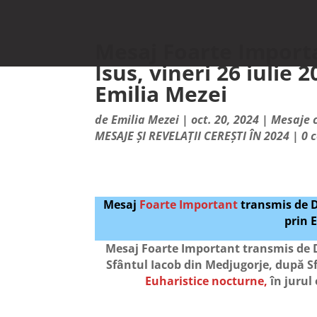
Mesaj Foarte Import
Isus, vineri 26 iulie
Emilia Mezei
de
Emilia Mezei
|
oct. 20, 2024
|
Mesaje c
MESAJE ȘI REVELAȚII CEREȘTI ÎN 2024
|
0 
Mesaj
Foarte Important
transmis de 
prin 
Mesaj Foarte Important transmis de 
Sfântul Iacob din Medjugorje, după S
Euharistice nocturne,
în jurul