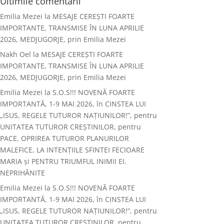
Ultimile comentarii
Emilia Mezei
la
MESAJE CEREȘTI FOARTE
IMPORTANTE, TRANSMISE ÎN LUNA APRILIE
2026, MEDJUGORJE, prin Emilia Mezei
Nakh Oel
la
MESAJE CEREȘTI FOARTE
IMPORTANTE, TRANSMISE ÎN LUNA APRILIE
2026, MEDJUGORJE, prin Emilia Mezei
Emilia Mezei
la
S.O.S!!! NOVENĂ FOARTE
IMPORTANTĂ, 1-9 MAI 2026, în CINSTEA LUI
„ISUS, REGELE TUTUROR NAȚIUNILOR!”, pentru
UNITATEA TUTUROR CREȘTINILOR, pentru
PACE, OPRIREA TUTUROR PLANURILOR
MALEFICE, LA INTENȚIILE SFINTEI FECIOARE
MARIA și PENTRU TRIUMFUL INIMII EI.
NEPRIHĂNITE
Emilia Mezei
la
S.O.S!!! NOVENĂ FOARTE
IMPORTANTĂ, 1-9 MAI 2026, în CINSTEA LUI
„ISUS, REGELE TUTUROR NAȚIUNILOR!”, pentru
UNITATEA TUTUROR CREȘTINILOR, pentru