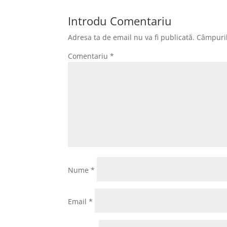
b
d
a
Introdu Comentariu
o
o
z
Adresa ta de email nu va fi publicată.
Câmpuril
o
n
ă
Comentariu
*
k
Nume
*
Email
*