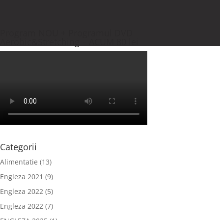
Program NOU + Programul DVD
Aerobic&Stretching – ACUM 80 lei
Categorii
Alimentatie
(13)
Engleza 2021
(9)
Engleza 2022
(5)
Engleza 2022
(7)