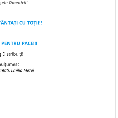
egele Omenirii
”
ÂNTAȚI CU TOȚII!!
 PENTRU PACE!!!
 Distribuiți!
mulțumesc!
ântati, Emilia Mezei