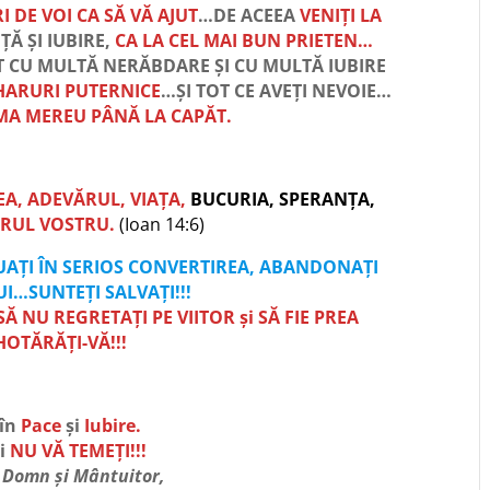
 DE VOI CA SĂ VĂ AJUT
…DE ACEEA
VENIȚI LA
Ă ȘI IUBIRE,
CA LA CEL MAI BUN PRIETEN…
PT CU MULTĂ NERĂBDARE ȘI CU MULTĂ IUBIRE
 HARURI PUTERNICE
…ȘI TOT CE AVEȚI NEVOIE…
MA MEREU PÂNĂ LA CAPĂT.
A, ADEVĂRUL, VIAȚA,
BUCURIA, SPERANȚA,
ORUL VOSTRU.
(Ioan 14:6)
 LUAȚI ÎN SERIOS CONVERTIREA, ABANDONAȚI
I…SUNTEȚI SALVAȚI!!!
Ă NU REGRETAȚI PE VIITOR și SĂ FIE PREA
HOTĂRĂȚI-VĂ!!!
în
Pace
și
Iubire.
i
NU VĂ TEMEȚI!!!
u Domn și Mântuitor,