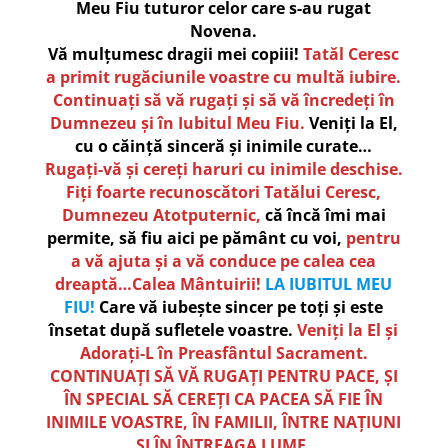
Meu Fiu tuturor celor care s-au rugat
Novena.
Vă mulțumesc dragii mei copiii!
Tatăl Ceresc
a primit rugăciunile voastre cu multă iubire.
Continuați să vă rugați și să vă încredeți în
Dumnezeu și în Iubitul Meu Fiu.
Veniți la El,
cu o căință sinceră și inimile curate…
Rugați-vă și cereți haruri cu inimile deschise.
Fiți foarte recunoscători Tatălui Ceresc,
Dumnezeu Atotputernic,
că încă îmi mai
permite, să fiu aici pe pământ cu voi,
pentru
a vă ajuta și a vă conduce pe calea cea
dreaptă…Calea Mântuirii!
LA IUBITUL MEU
FIU!
Care vă iubește sincer pe toți și este
însetat după sufletele voastre.
Veniți la El și
Adorați-L în Preasfântul Sacrament.
CONTINUAȚI SĂ VĂ RUGAȚI PENTRU PACE, ȘI
ÎN SPECIAL SĂ CEREȚI CA PACEA SĂ FIE ÎN
INIMILE VOASTRE, ÎN FAMILII, ÎNTRE NAȚIUNI
ȘI ÎN ÎNTREAGA LUME.