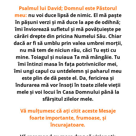
Psalmul
lui David;
Domnul este Păstorul
meu:
nu voi duce lipsă de nimic. El mă paște
în pășuni verzi și mă duce la ape de odihnă;
îmi înviorează sufletul și mă povățuiește pe
cărări drepte din pricina Numelui Său. Chiar
dacă ar fi să umblu prin valea umbrei morții,
nu mă tem de niciun rău, căci Tu ești cu
mine. Toiagul și nuiaua Ta mă mângâie. Tu
îmi întinzi masa în fața potrivnicilor mei,
îmi ungi capul cu untdelemn și paharul meu
este plin de dă peste el. Da, fericirea și
îndurarea mă vor însoți în toate zilele vieții
mele și voi locui în Casa Domnului până la
sfârșitul zilelor mele.
Vă mulțumesc că ați citit aceste Mesaje
foarte importante, frumoase, și
încurajatoare.