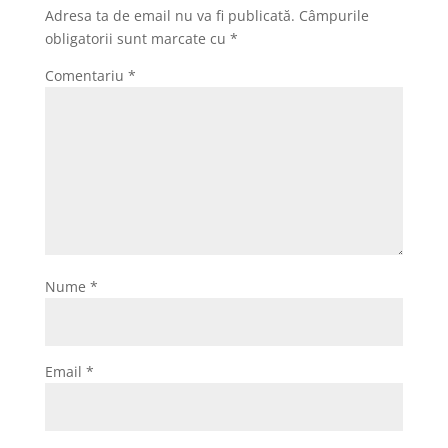
o
o
z
Adresa ta de email nu va fi publicată.
Câmpurile
o
n
ă
obligatorii sunt marcate cu
*
k
Comentariu
*
Nume
*
Email
*