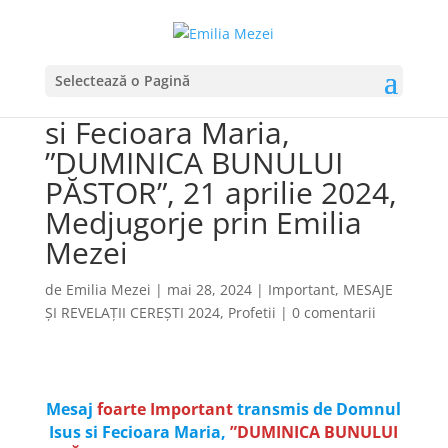
Mesaj foarte Important
Selectează o Pagină
transmis de Domnul Isus
si Fecioara Maria,
”DUMINICA BUNULUI
PĂSTOR”, 21 aprilie 2024,
Medjugorje prin Emilia
Mezei
de
Emilia Mezei
|
mai 28, 2024
|
Important
,
MESAJE
ȘI REVELAȚII CEREȘTI 2024
,
Profetii
|
0 comentarii
Mesaj
foarte Important
transmis de Domnul
Isus si Fecioara Maria,
”DUMINICA BUNULUI