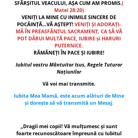
SFÂRȘITUL VEACULUI, AȘA CUM AM PROMIS.
(
Matei 28:20)
VENIȚI LA MINE CU INIMILE SINCERE DE
POCĂINȚĂ…VĂ AȘTEPT!
VENIȚI ȘI ADORAȚI-
MĂ ÎN PREASFÂNTUL SACRAMENT, CA SĂ VĂ
POT DĂRUI MULTĂ PACE, IUBIRE și HARURI
PUTERNICE.
RĂMÂNEȚI ÎN PACE ȘI IUBIRE!
Iubitul vostru Mântuitor Isus, Regele Tuturor
Națiunilor
Vă voi mai transmite.
Iubita Mea Mamă, este acum alături de Mine
și dorește să vă transmită un Mesaj
:
„Dragii mei copii! Vă mulțumesc și sunt
foarte recunoscătoare împreună cu Iubitul