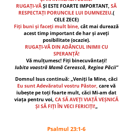
RUGAȚI-VĂ
ȘI ESTE FOARTE IMPORTANT,
SĂ
RESPECTAȚI PORUNCILE LUI DUMNEZEU
.(
CELE ZECE)
Fiți buni și faceți mult bine,
cât mai durează
acest timp important de har și aveți
posibilitate (ocazie).
RUGAȚI-VĂ DIN ADÂNCUL INIMII CU
SPERANȚĂ!
Vă mulțumesc! Fiți binecuvântați!
Iubita voastră Mamă Cerească, Regina Păcii”
Domnul Isus continuă: „Veniți la Mine, căci
Eu sunt Adevăratul vostru Păstor,
care vă
iubește pe toți foarte mult, căci Mi-am dat
viața pentru voi,
CA SĂ AVEȚI VIAȚĂ VEȘNICĂ
ȘI SĂ FIȚI ÎN VECI FERICIȚI!
„
Psalmul 23:1-6