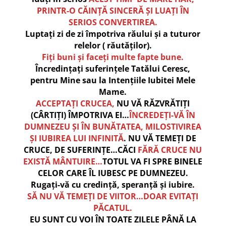
PRINTR-O CĂINȚĂ SINCERĂ ȘI LUAȚI ÎN
SERIOS CONVERTIREA.
Luptați zi de zi împotriva răului și a tuturor
relelor ( răutăților).
Fiți buni și faceți multe fapte bune.
Încredințați suferințele Tatălui Ceresc,
pentru Mine sau la Intențiile Iubitei Mele
Mame.
ACCEPTAȚI CRUCEA,
NU VĂ RĂZVRĂTIȚI
(CÂRTIȚI) ÎMPOTRIVA EI…
ÎNCREDEȚI-VĂ ÎN
DUMNEZEU ȘI ÎN BUNĂTATEA, MILOSTIVIREA
ȘI IUBIREA LUI INFINITĂ
. NU VĂ TEMEȚI DE
CRUCE, DE SUFERINȚE…CĂCI
FĂRĂ CRUCE NU
EXISTĂ MÂNTUIRE…
TOTUL VA FI SPRE BINELE
CELOR CARE ÎL IUBESC PE DUMNEZEU.
Rugați-vă cu credință, speranță și iubire.
SĂ NU VĂ TEMEȚI DE VIITOR…DOAR EVITAȚI
PĂCATUL.
EU SUNT CU VOI ÎN TOATE ZILELE PÂNĂ LA