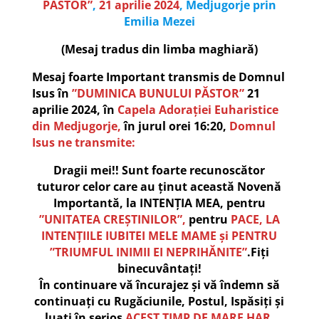
PĂSTOR”
,
21 aprilie 2024
, Medjugorje prin
Emilia Mezei
(Mesaj tradus din limba maghiară)
Mesaj foarte Important transmis de Domnul
Isus în
”DUMINICA BUNULUI PĂSTOR”
21
aprilie 2024, în
Capela Adorației Euharistice
din Medjugorje,
în jurul orei 16:20,
Domnul
Isus ne transmite:
Dragii mei!! Sunt foarte recunoscător
tuturor celor care au ținut această Novenă
Importantă, la INTENȚIA MEA, pentru
”UNITATEA CREȘTINILOR”,
pentru
PACE, LA
INTENȚIILE IUBITEI MELE MAME și PENTRU
”TRIUMFUL INIMII EI NEPRIHĂNITE”
.Fiți
binecuvântați!
În continuare vă încurajez și vă îndemn să
continuați cu Rugăciunile, Postul, Ispăsiți și
luați în serios
ACEST TIMP DE MARE HAR,