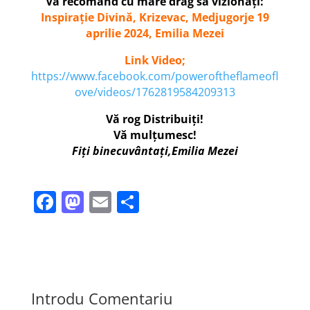
Vă recomand cu mare drag să vizionați:
Inspirație Divină, Krizevac, Medjugorje 19
aprilie 2024, Emilia Mezei
Link Video;
https://www.facebook.com/poweroftheflameofl
ove/videos/1762819584209313
Vă rog Distribuiți!
Vă mulțumesc!
Fiți binecuvântați,Emilia Mezei
F
M
E
P
a
a
m
ar
c
st
ai
ta
e
o
l
je
b
d
a
Introdu Comentariu