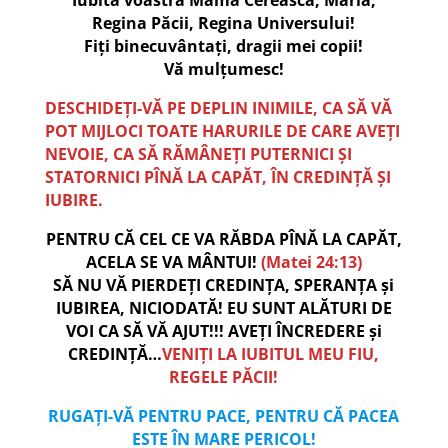
Regina Păcii, Regina Universului!
Fiți binecuvântați, dragii mei copii!
Vă mulțumesc!
DESCHIDEȚI-VĂ PE DEPLIN INIMILE, CA SĂ VĂ
POT MIJLOCI TOATE HARURILE DE CARE AVEȚI
NEVOIE, CA SĂ RĂMÂNEȚI PUTERNICI ȘI
STATORNICI PÎNĂ LA CAPĂT, ÎN CREDINȚĂ ȘI
IUBIRE.
PENTRU CĂ CEL CE VA RĂBDA PÎNĂ LA CAPĂT,
ACELA SE VA MÂNTUI!
(Matei 24:13)
SĂ NU VĂ PIERDEȚI CREDINȚA, SPERANȚA și
IUBIREA, NICIODATĂ! EU SUNT ALĂTURI DE
VOI CA SĂ VĂ AJUT!!! AVEȚI ÎNCREDERE și
CREDINȚĂ…
VENIȚI LA IUBITUL MEU FIU,
REGELE PĂCII!
RUGAȚI-VĂ PENTRU PACE, PENTRU CĂ PACEA
ESTE ÎN MARE PERICOL!