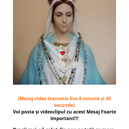
(Mesaj video transmis live 8 minute și 45
secunde)
Voi posta și videoclipul cu acest Mesaj Foarte
Important!!!