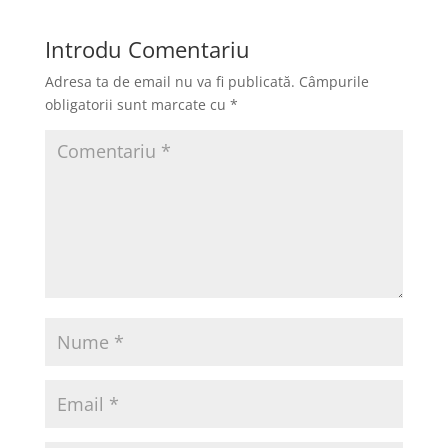
e
o
l
je
b
d
a
Introdu Comentariu
o
o
z
Adresa ta de email nu va fi publicată.
Câmpurile
o
n
ă
obligatorii sunt marcate cu
*
k