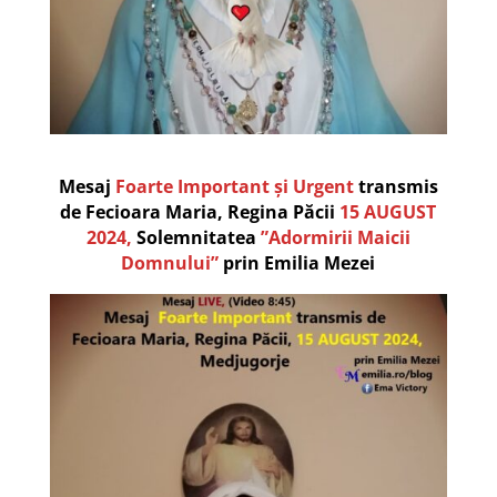
Mesaj
Foarte Important și Urgent
transmis
de Fecioara Maria, Regina Păcii
15 AUGUST
2024,
Solemnitatea
”Adormirii Maicii
Domnului”
prin Emilia Mezei