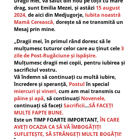
Dragii mei, vă salut din nou pe toții cu mare
drag, sunt Emilia Mezei, și astăzi
15 august
2024,
de aici din Medjugorje,
Iubita noastră
Mamă Cerească,
dorește să ne transmită un
Mesaj prin mine.
„Dragii mei, în primul rând doresc să le
mulțumesc tuturor celor care au ținut cele
3
zile de Post-Rugăciune și Ispășire.
Mulțumesc dragii mei copii, pentru iubirea și
sacrificiul vostru.
Vă îndemn să continuați cu multă iubire,
încredere și speranță,
Postul
în special
miercuri și vineri,
cum am mai transmis cu
pâine și apă
, să continuați
Novenele,
continuați să faceți
Sacrificii
…
SĂ FACEȚI
MULTE FAPTE BUNE.
Este un TIMP FOARTE IMPORTANT,
ÎN CARE
AVEȚI OCAZIA CA SĂ VĂ ÎMBOGĂȚIȚI
SUFLETEȘTE, SĂ STRÂNGEȚI MULTE BOGĂȚII!