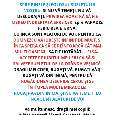
SPRE BINELE ȘI FOLOSUL SUFLETULUI
VOSTRU.
ȘI NU VĂ TEMEȚI, NU VĂ
DESCURAJAȚI,
PRIVIREA VOASTRĂ SĂ FIE
MEREU ÎNDREPTATĂ SPRE CER,
spre PARADIS,
FERICIREA ETERNĂ.
EU ÎNCĂ SUNT ALĂTURI DE VOI, PENTRU CĂ
DUMNEZEU VĂ IUBEȘTE INFINIT DE MULT, ȘI
ÎNCĂ SPERĂ CA SĂ SE REÎNTOARCĂ CÂT MAI
MULȚI OAMENI
…SĂ FIE HOTĂRÂȚI…
ȘI SĂ-L
ACCEPTE PE IUBITUL MEU FIU CA SĂ-ȘI
SALVEZE SUFLETUL DE LA OSÂNDA VEȘNICĂ.
DRAGII MEI COPII, RUGAȚI-VĂ, RUGAȚI-VĂ ȘI
RUGAȚI-VĂ DIN INIMĂ, PENTRU CĂ
RUGĂCIUNEA DESCHIDE CERUL ȘI SE
ÎNTÎMPLĂ MULTE MIRACOLE!
RUGAȚI-VĂ DIN INIMĂ, ȘI NU VĂ TEMEȚI, EU
ÎNCĂ SUNT ALĂTURI DE VOI.
Vă mulțumesc, dragii mei copiii!
Iubita voastră Mamă Cerească, Maria,