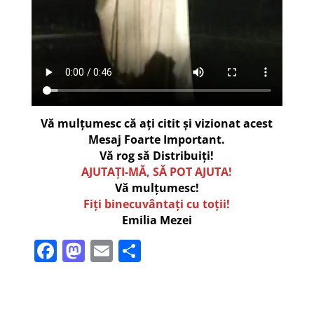
Vă mulțumesc că ați citit și vizionat acest
Mesaj Foarte Important.
Vă rog să Distribuiți!
AJUTAȚI-MĂ, SĂ POT AJUTA!
Vă mulțumesc!
Fiți binecuvântați cu toții!
Emilia Mezei
F
M
E
P
a
a
m
ar
c
st
ai
ta