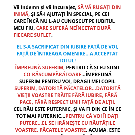
Vă îndemn și vă încurajez,
SĂ VĂ RUGAȚI DIN
INIMĂ,
ȘI SĂ-I AJUTAȚI ÎN SPECIAL, PE CEI
CARE ÎNCĂ NU L-AU CUNOSCUT PE IUBITUL
MEU FIU,
CARE SUFERĂ NEÎNCETAT DUPĂ
FIECARE SUFLET
.
EL S-A SACRIFICAT DIN IUBIRE FAȚĂ DE VOI,
FAȚĂ DE ÎNTREAGA OMENIRE…A ACCEPTAT
TOTUL!
ÎMPREUNĂ SUFERIM,
PENTRU CĂ ȘI EU SUNT
CO-RĂSCUMPĂRĂTOARE
…ÎMPREUNĂ
SUFERIM PENTRU VOI, DRAGII MEI COPII.
SUFERIM, DATORITĂ PĂCATELOR…DATORITĂ
VIEȚII VOASTRE TRĂITE FĂRĂ IUBIRE, FĂRĂ
PACE, FĂRĂ RESPECT UNII FAȚĂ DE ALȚII.
CEL RĂU ESTE PUTERNIC, ȘI VA FI DIN CE ÎN CE
TOT MAI PUTERNIC…
PENTRU CĂ VOI ÎI DAȚI
PUTERE…EL SE HRĂNEȘTE CU RĂUTĂȚILE
VOASTRE, PĂCATELE VOASTRE
. ACUMA, ESTE