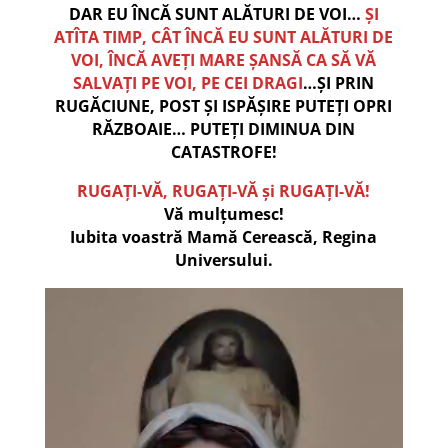
DAR EU ÎNCĂ SUNT ALĂTURI DE VOI…
ȘI
ATÎTA TIMP, CÂT ÎNCĂ EU SUNT ALĂTURI DE
VOI, ÎNCĂ AVEȚI MARE ȘANSĂ CA SĂ VĂ
SALVAȚI PE VOI, PE CEI DRAGI
…ȘI PRIN
RUGĂCIUNE, POST ȘI ISPĂȘIRE PUTEȚI OPRI
RĂZBOAIE… PUTEȚI DIMINUA DIN
CATASTROFE!
RUGAȚI-VĂ, RUGAȚI-VĂ și RUGAȚI-VĂ!
Vă mulțumesc!
Iubita voastră Mamă Cerească, Regina
Universului.