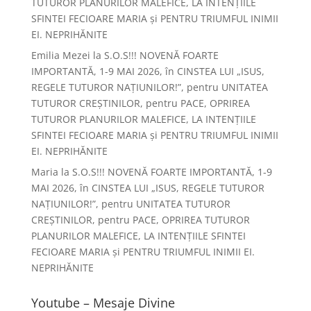
TUTUROR PLANURILOR MALEFICE, LA INTENȚIILE
SFINTEI FECIOARE MARIA și PENTRU TRIUMFUL INIMII
EI. NEPRIHĂNITE
Emilia Mezei
la
S.O.S!!! NOVENĂ FOARTE
IMPORTANTĂ, 1-9 MAI 2026, în CINSTEA LUI „ISUS,
REGELE TUTUROR NAȚIUNILOR!”, pentru UNITATEA
TUTUROR CREȘTINILOR, pentru PACE, OPRIREA
TUTUROR PLANURILOR MALEFICE, LA INTENȚIILE
SFINTEI FECIOARE MARIA și PENTRU TRIUMFUL INIMII
EI. NEPRIHĂNITE
Maria
la
S.O.S!!! NOVENĂ FOARTE IMPORTANTĂ, 1-9
MAI 2026, în CINSTEA LUI „ISUS, REGELE TUTUROR
NAȚIUNILOR!”, pentru UNITATEA TUTUROR
CREȘTINILOR, pentru PACE, OPRIREA TUTUROR
PLANURILOR MALEFICE, LA INTENȚIILE SFINTEI
FECIOARE MARIA și PENTRU TRIUMFUL INIMII EI.
NEPRIHĂNITE
Youtube – Mesaje Divine