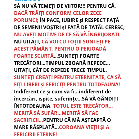
SĂ NU VĂ TEMEȚI DE VIITOR!!! PENTRU CĂ,
DACĂ TRĂIȚI CONFORM CELOR ZECE
PORUNCI;
ÎN PACE, IUBIRE și RESPECT FAȚĂ
DE SEMENII VOȘTRI și FAȚĂ DE TATĂL CERESC,
NU AVEȚI MOTIVE DE CE SĂ VĂ ÎNGRIJORAȚI.
NU UITAȚI,
CĂ VOI CU TOȚIII SUNTEȚI PE
ACEST PĂMÂNT, PENTRU O PERIOADĂ
FOARTE SCURTĂ
…SUNTEȚI FOARTE
TRECĂTORI…TIMPUL ZBOARĂ REPEDE…
UITAȚI, CÂT DE REPEDE TRECE TIMPUL.
SUNTEȚI CREAȚI PENTRU ETERNITATE, CA SĂ
FIȚI LIBERI și FERICIȚI PENTRU TOTDEAUNA!
Indiferent ce și cum va fi…indiferent de
încercări, ispite, suferințe…SĂ VĂ GÂNDIȚI
ÎNTOTDEAUNA,
TOTUL ESTE TRECĂTOR…
MERITĂ SĂ SUFĂR…MERITĂ SĂ FAC
SACRIFICII…
PENTRU CĂ MĂ AȘTEAPTĂ O
MARE RĂSPLATĂ…
COROANA VIEȚII ȘI A
FERICIRII ETERNE!