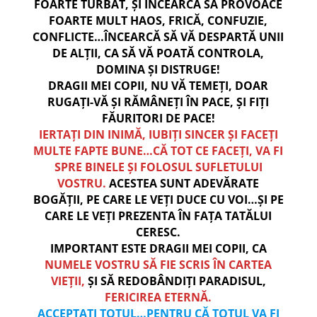
FOARTE TURBAT, ȘI ÎNCEARCĂ SĂ PROVOACE
FOARTE MULT HAOS, FRICĂ, CONFUZIE,
CONFLICTE…ÎNCEARCĂ SĂ VĂ DESPARTĂ UNII
DE ALȚII, CA SĂ VĂ POATĂ CONTROLA,
DOMINA ȘI DISTRUGE!
DRAGII MEI COPII, NU VĂ TEMEȚI, DOAR
RUGAȚI-VĂ ȘI RĂMÂNEȚI ÎN PACE, ȘI FIȚI
FĂURITORI DE PACE!
IERTAȚI DIN INIMĂ, IUBIȚI SINCER ȘI FACEȚI
MULTE FAPTE BUNE…CĂ TOT CE FACEȚI, VA FI
SPRE BINELE ȘI FOLOSUL SUFLETULUI
VOSTRU.
ACESTEA SUNT ADEVĂRATE
BOGĂȚII, PE CARE LE VEȚI DUCE CU VOI…ȘI PE
CARE LE VEȚI PREZENTA ÎN FAȚA TATĂLUI
CERESC.
IMPORTANT ESTE DRAGII MEI COPII, CA
NUMELE VOSTRU SĂ FIE SCRIS ÎN CARTEA
VIEȚII,
ȘI SĂ REDOBÂNDIȚI PARADISUL,
FERICIREA ETERNĂ.
ACCEPTAȚI TOTUL…PENTRU CĂ TOTUL VA FI