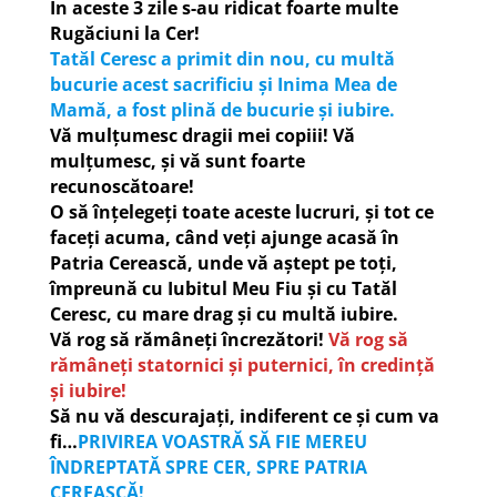
În aceste 3 zile s-au ridicat foarte multe
Rugăciuni la Cer!
Tatăl Ceresc a primit din nou, cu multă
bucurie acest sacrificiu și Inima Mea de
Mamă, a fost plină de bucurie și iubire.
Vă mulțumesc dragii mei copiii! Vă
mulțumesc, și vă sunt foarte
recunoscătoare!
O să înțelegeți toate aceste lucruri, și tot ce
faceți acuma, când veți ajunge acasă în
Patria Cerească, unde vă aștept pe toți,
împreună cu Iubitul Meu Fiu și cu Tatăl
Ceresc, cu mare drag și cu multă iubire.
Vă rog să rămâneți încrezători!
Vă rog să
rămâneți statornici și puternici, în credință
și iubire!
Să nu vă descurajați, indiferent ce și cum va
fi…
PRIVIREA VOASTRĂ SĂ FIE MEREU
ÎNDREPTATĂ SPRE CER, SPRE PATRIA
CEREASCĂ!