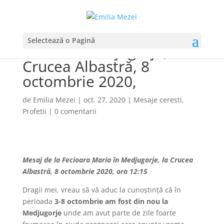
Mesaj de la Fecioara
Selectează o Pagină
Maria în Medjugorje, la
Crucea Albastră, 8
octombrie 2020,
de
Emilia Mezei
|
oct. 27, 2020
|
Mesaje ceresti
,
Profetii
|
0 comentarii
Mesaj de la Fecioara Maria în Medjugorje, la Crucea
Albastră, 8 octombrie 2020, ora 12:15
Dragii mei, vreau să vă aduc la cunoştinţă că în
perioada
3-8 octombrie am fost din nou la
Medjugorje
unde am avut parte de zile foarte