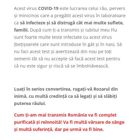
Acest virus
COVID-19
este lucrarea celui rău, pervers
şi minicinos care a pregătit acest virus în laboratoare
ca
să infecteze şi să distrugă cât mai multe suflete,
familii.
După cum ţi-a transmis şi iubitul meu Fiu
sunt foarte multe teste infectate cu acest virus
(beţişoarele care sunt introduse în gât şi în nas). Să
nu faci acest test şi avertizează din nou pe toţi
semenii tăi să nu accepte să facă acest test pentru
că nu este sigur şi riscă să se îmbolnăvească.
Luaţi în serios convertirea, rugaţi-vă Rozarul din
inimă, cu multă credinţă ca să legaţi şi să slăbiţi
puterea răului.
Cum ţi-am mai transmis România va fi complet
purificată şi reînnoită! Va fi multă vărsare de sânge
şi multă suferinţă, dar pe urmă va fi bine.