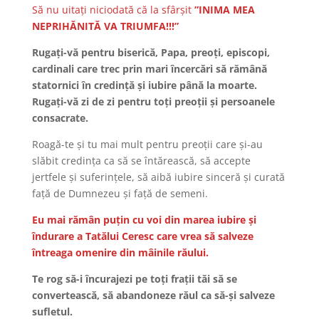
Să nu uitaţi niciodată că la sfârşit
”INIMA MEA
NEPRIHĂNITĂ VA TRIUMFA!!!”
Rugaţi-vă pentru biserică, Papa, preoţi, episcopi,
cardinali care trec prin mari încercări să rămână
statornici în credinţă şi iubire până la moarte.
Rugaţi-vă zi de zi pentru toţi preoţii şi persoanele
consacrate.
Roagă-te şi tu mai mult pentru preoţii care şi-au
slăbit credinţa ca să se întărească, să accepte
jertfele şi suferinţele, să aibă iubire sinceră şi curată
faţă de Dumnezeu şi faţă de semeni.
Eu mai rămân puţin cu voi din marea iubire şi
îndurare a Tatălui Ceresc care vrea să salveze
întreaga omenire din mâinile răului.
Te rog să-i încurajezi pe toţi fraţii tăi să se
convertească, să abandoneze răul ca să-şi salveze
sufletul.