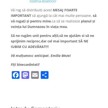
nostria-bisericii/
Vă rog să distribuiți acest
MESAJ FOARTE
IMPORTANT
să ajungă la căt mai multe persoane,
să
vă rugați și pentru mine
,ca să se realizeze
planul și
voința lui Dumnezeu în viața mea.
Să ne rugăm unii pentru alții,să ne ajutăm si să ne
sprijinim reciproc,dar cel mai important SĂ NE
IUBIM CU ADEVĂRAT!!!
Vă mulțumesc anticipat
,
Emilia Mezei
Fiți binecuvăntati!
F
M
E
P
a
a
m
ar
c
st
ai
ta
e
o
l
je
b
d
a