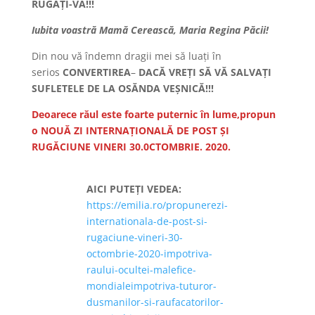
RUGAŢI-VĂ!!!
Iubita voastră Mamă Cerească, Maria Regina Păcii!
Din nou vă îndemn dragii mei să luați în
serios
CONVERTIREA
–
DACĂ VREȚI SĂ VĂ SALVAȚI
SUFLETELE DE LA OSĂNDA VEȘNICĂ!!!
Deoarece răul este foarte puternic în lume,propun
o NOUĂ ZI INTERNAȚIONALĂ DE POST ȘI
RUGĂCIUNE VINERI 30.0CTOMBRIE. 2020.
AICI PUTEȚI VEDEA:
https://emilia.ro/propunerezi-
internationala-de-post-si-
rugaciune-vineri-30-
octombrie-2020-impotriva-
raului-ocultei-malefice-
mondialeimpotriva-tuturor-
dusmanilor-si-raufacatorilor-