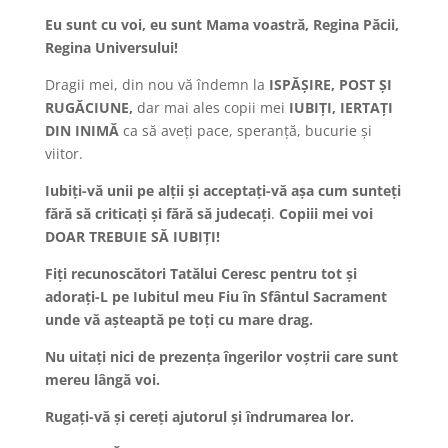
Eu sunt cu voi, eu sunt Mama voastră, Regina Păcii,
Regina Universului!
Dragii mei, din nou vă îndemn la
ISPĂŞIRE, POST ŞI
RUGĂCIUNE,
dar mai ales copii mei
IUBIŢI, IERTAŢI
DIN INIMĂ
ca să aveţi pace, speranţă, bucurie şi
viitor.
Iubiţi-vă unii pe alţii şi acceptaţi-vă aşa cum sunteţi
fără să criticaţi şi fără să judecaţi
.
Copiii mei voi
DOAR TREBUIE SĂ IUBIŢI!
Fiţi recunoscători Tatălui Ceresc pentru tot şi
adoraţi-L pe Iubitul meu Fiu în Sfântul Sacrament
unde vă aşteaptă pe toţi cu mare drag.
Nu uitaţi nici de prezenţa îngerilor voştrii care sunt
mereu lângă voi.
Rugaţi-vă şi cereţi ajutorul şi îndrumarea lor.