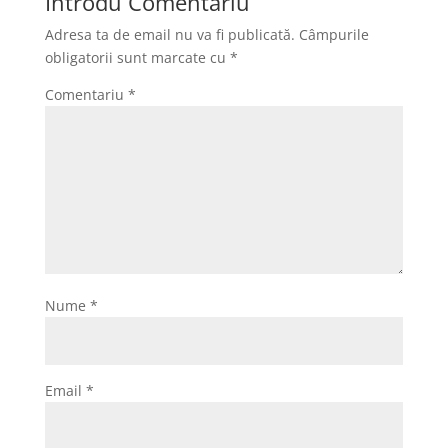
Introdu Comentariu
o
o
z
Adresa ta de email nu va fi publicată.
Câmpurile
o
n
ă
obligatorii sunt marcate cu
*
k
Comentariu
*
Nume
*
Email
*