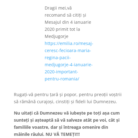
Dragii mei,vă
recomand să citiți și
Mesajul din 4 ianuarie
2020 primit tot la
Medjugorje
https://emilia.ro/mesaj-
ceresc-fecioara-maria-
regina-pacii-
medjugorje-4-ianuarie-
2020-important-
pentru-romania/
Rugaţi-vă pentru ţară şi popor, pentru preoţii voştrii
să rămână curajoşi, cinstiţi şi fideli lui Dumnezeu.
Nu uitaţi că Dumnezeu vă iubeşte pe toţi aşa cum
sunteţi şi aşteaptă să vă salveze atât pe voi, cât şi
familiile voastre, dar şi întreaga omenire din
mâinile răului. NU VĂ TEMEŢI!!!