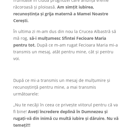
frumoase în ciuda prognozei care anunţa vreme
răcoroasă şi ploioasă.
Am simţit iubirea,
recunoştinţa şi grija maternă a Mamei Noastre
Cereşti.
În ultima zi m-am dus din nou la Crucea Albastră să
mă rog,
să-i mulţumesc Sfintei Fecioare Maria
pentru tot.
După ce m-am rugat Fecioara Maria mi-a
transmis un mesaj, atât pentru mine, cât şi pentru
voi.
După ce mi-a transmis un mesaj de mulţumire şi
recunoştinţă pentru mine, a mai transmis
următoarele:
„Nu te necăji în ceea ce priveşte viitorul pentru că va
fi bine!
Aveţi încredere deplină în Dumnezeu şi
rugaţi-vă din inimă cu multă iubire şi dăruire. Nu vă
temeţi!!!