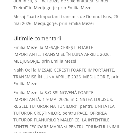
duminică, 31 mai 2026, de Solemnitatea ”Sfintei
Treimi” în Medjugorje prin Emilia Mezei
Mesaj Foarte Important transmis de Domnul Isus, 26
mai 2026, Medjugorje, prin Emilia Mezei
Ultimile comentarii
Emilia Mezei
la
MESAJE CEREȘTI FOARTE
IMPORTANTE, TRANSMISE ÎN LUNA APRILIE 2026,
MEDJUGORJE, prin Emilia Mezei
Nakh Oel
la
MESAJE CEREȘTI FOARTE IMPORTANTE,
TRANSMISE ÎN LUNA APRILIE 2026, MEDJUGORJE, prin
Emilia Mezei
Emilia Mezei
la
S.O.S!!! NOVENĂ FOARTE
IMPORTANTĂ, 1-9 MAI 2026, în CINSTEA LUI „ISUS,
REGELE TUTUROR NAȚIUNILOR!”, pentru UNITATEA
TUTUROR CREȘTINILOR, pentru PACE, OPRIREA
TUTUROR PLANURILOR MALEFICE, LA INTENȚIILE
SFINTEI FECIOARE MARIA și PENTRU TRIUMFUL INIMII