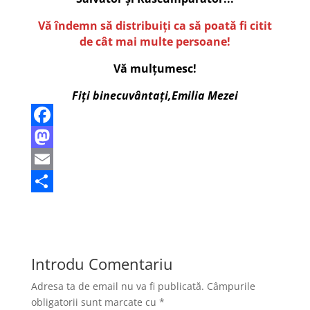
Vă îndemn să distribuiți ca să poată fi citit
de cât mai multe persoane!
Vă mulțumesc!
Fiți binecuvântați,Emilia Mezei
F
a
M
c
a
E
e
s
m
P
b
t
a
a
o
o
i
r
Introdu Comentariu
o
d
l
t
Adresa ta de email nu va fi publicată.
Câmpurile
k
o
a
obligatorii sunt marcate cu
*