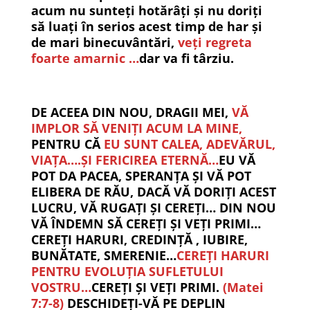
acum nu sunteți hotărâți și nu doriți
să luați în serios acest timp de har și
de mari binecuvântări,
veți regreta
foarte amarnic …
dar va fi târziu.
DE ACEEA DIN NOU, DRAGII MEI,
VĂ
IMPLOR SĂ VENIȚI ACUM LA MINE,
PENTRU CĂ
EU SUNT CALEA, ADEVĂRUL,
VIAȚA….ȘI FERICIREA ETERNĂ…
EU VĂ
POT DA PACEA, SPERANȚA ȘI VĂ POT
ELIBERA DE RĂU, DACĂ VĂ DORIȚI ACEST
LUCRU, VĂ RUGAȚI ȘI CEREȚI… DIN NOU
VĂ ÎNDEMN SĂ CEREȚI ȘI VEȚI PRIMI…
CEREȚI HARURI, CREDINȚĂ , IUBIRE,
BUNĂTATE, SMERENIE…
CEREȚI HARURI
PENTRU EVOLUȚIA SUFLETULUI
VOSTRU…
CEREȚI ȘI VEȚI PRIMI.
(Matei
7:7-8)
DESCHIDEȚI-VĂ PE DEPLIN