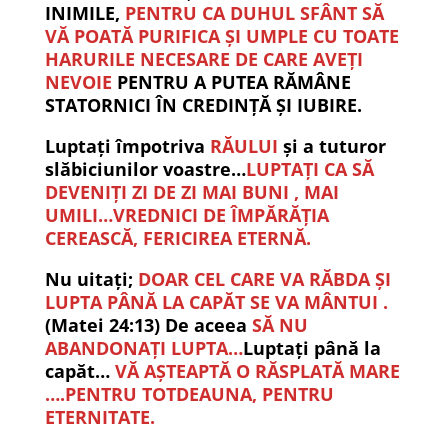
INIMILE,
PENTRU CA DUHUL SFÂNT SĂ
VĂ POATĂ PURIFICA ȘI UMPLE CU TOATE
HARURILE NECESARE DE CARE AVEȚI
NEVOIE
PENTRU A PUTEA RĂMÂNE
STATORNICI ÎN CREDINȚĂ ȘI IUBIRE.
Luptați împotriva
RĂULUI
și a tuturor
slăbiciunilor voastre…
LUPTAȚI CA SĂ
DEVENIȚI ZI DE ZI MAI BUNI , MAI
UMILI…VREDNICI DE ÎMPĂRĂȚIA
CEREASCĂ, FERICIREA ETERNĂ.
Nu uitați;
DOAR CEL CARE VA RĂBDA ȘI
LUPTA PÂNĂ LA CAPĂT SE VA MÂNTUI .
(Matei 24:13) De aceea
SĂ NU
ABANDONAȚI LUPTA…
Luptați până la
capăt…
VĂ AȘTEAPTĂ O RĂSPLATĂ MARE
….PENTRU TOTDEAUNA, PENTRU
ETERNITATE.