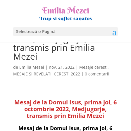
Mesaj de la Domul Isus,
prima joi, 6 octombrie
Selectează o Pagină
2022, Medjugorje,
transmis prin Emilia
Mezei
de
Emilia Mezei
|
nov. 21, 2022
|
Mesaje ceresti
,
MESAJE ȘI REVELAȚII CERESTI 2022
|
0 comentarii
Mesaj de la Domul Isus, prima joi, 6
octombrie 2022, Medjugorje,
transmis prin Emilia Mezei
Mesaj de la Domul Isus, prima joi, 6