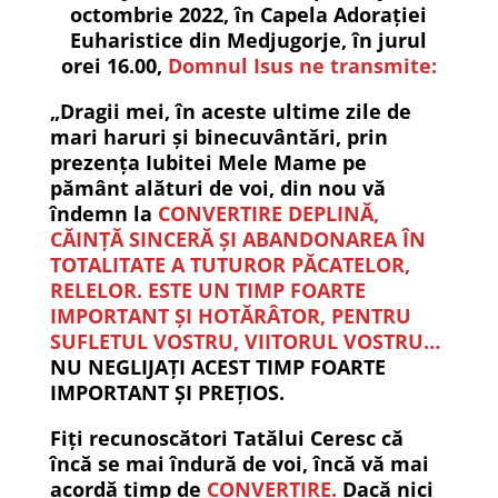
octombrie 2022, în Capela Adorației
Euharistice din Medjugorje, în jurul
orei 16.00,
Domnul Isus ne transmite:
„Dragii mei, în aceste ultime zile de
mari haruri și binecuvântări, prin
prezența Iubitei Mele Mame pe
pământ alături de voi, din nou vă
îndemn la
CONVERTIRE DEPLINĂ,
CĂINȚĂ SINCERĂ ȘI ABANDONAREA ÎN
TOTALITATE A TUTUROR PĂCATELOR,
RELELOR. ESTE UN TIMP FOARTE
IMPORTANT ȘI HOTĂRÂTOR, PENTRU
SUFLETUL VOSTRU, VIITORUL VOSTRU…
NU NEGLIJAȚI ACEST TIMP FOARTE
IMPORTANT ȘI PREȚIOS.
Fiți recunoscători Tatălui Ceresc că
încă se mai îndură de voi, încă vă mai
acordă timp de
CONVERTIRE.
Dacă nici