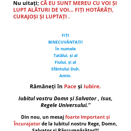
Nu uitați;
CĂ EU SUNT MEREU CU VOI ȘI
LUPT ALĂTURI DE VOI… FIȚI HOTĂRÂȚI,
CURAJOȘI ȘI LUPTAȚI .
FIȚI
BINECUVÂNTAȚI!
În numele
Tatălui, şi al
Fiului, şi al
Sfântului Duh.
Amin.
Rămâneți în
Pace
și
Iubire.
Iubitul vostru Domn și Salvator , Isus,
Regele Universului.”
Din nou, un mesaj
foarte Important și
Încurajator
de la Iubitul nostru Rege, Domn,
Salvator și Răscumpărător!!!