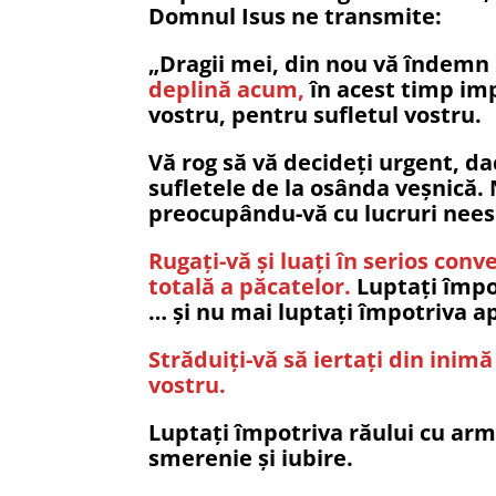
Domnul Isus ne transmite:
„Dragii mei, din nou vă îndemn 
deplină acum,
în acest timp imp
vostru, pentru sufletul vostru.
Vă rog să vă decideți urgent, da
sufletele de la osânda veșnică. 
preocupându-vă cu lucruri nees
Rugați-vă și luați în serios co
totală a păcatelor.
Luptați împot
… și nu mai luptați împotriva a
Străduiți-vă să iertați din inimă
vostru.
Luptați împotriva răului cu arme
smerenie și iubire.