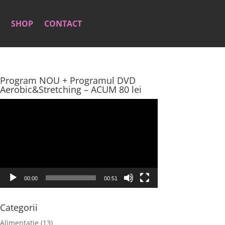
SHOP
CONTACT
Program NOU + Programul DVD
Aerobic&Stretching – ACUM 80 lei
Player
video
00:00
00:51
Categorii
Alimentatie
(13)