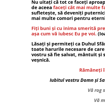
Nu uitați că tot ce faceți aproap
de aceea
faceți cât mai multe 
sufletește, să deveniți puternici
mai multe comori pentru eterni
Fiți buni și cu inima smerită pre
așa cum vă iubesc Eu pe voi.
(Io
Lăsați și permiteți ca Duhul Sfâ
toate harurile necesare de care
vostru să fie salvat, mântuit și 
veșnică.
Rămâneți în
Iubitul vostru Domn și Sa
Vă rog s
Vă m