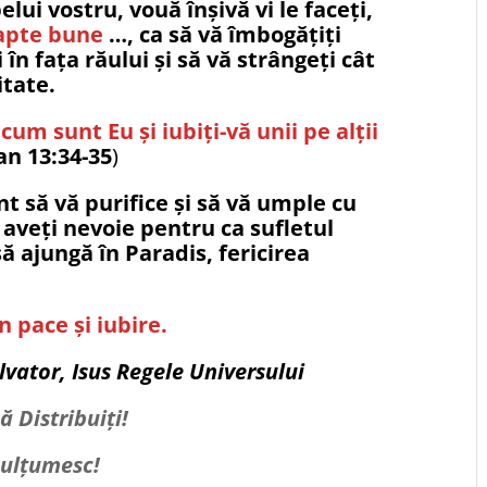
elui vostru, vouă înșivă vi le faceți,
fapte bune
…, ca să vă îmbogățiți
 în fața răului și să vă strângeți cât
tate.
cum sunt Eu și iubiți-vă unii pe alții
an 13:34-35
)
nt să vă purifice și să vă umple cu
 aveți nevoie pentru ca sufletul
să ajungă în Paradis, fericirea
 pace și iubire.
lvator, Isus Regele Universului
ă Distribuiți!
ulțumesc!