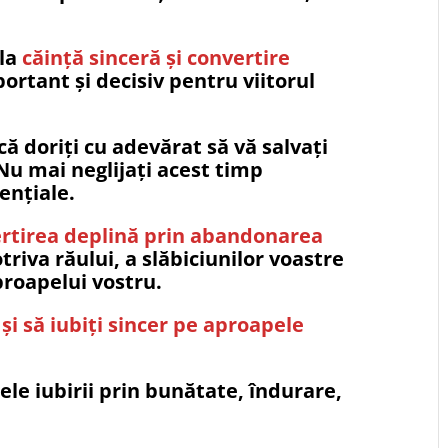
la
căință sinceră și convertire
ortant și decisiv pentru viitorul
că doriți cu adevărat să vă salvați
Nu mai neglijați acest timp
ențiale.
nvertirea deplină prin abandonarea
riva răului, a slăbiciunilor voastre
proapelui vostru.
 și să iubiți sincer pe aproapele
le iubirii prin bunătate, îndurare,