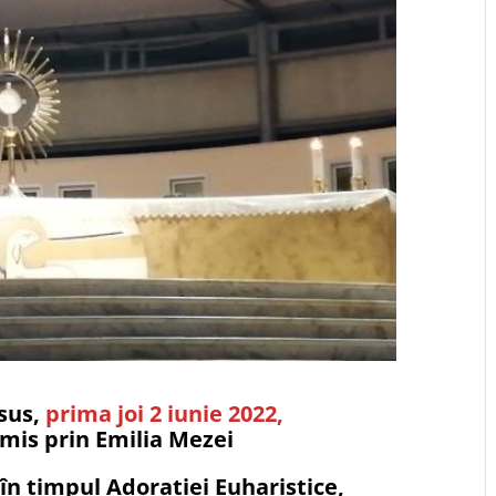
sus,
prima joi 2 iunie 2022,
mis prin Emilia Mezei
în timpul Adorației Euharistice,