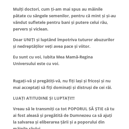
Mulți doctori, cum ți-am mai spus au mâinile
pătate cu sângele semenilor, pentru că mint și și-au
văndut sufletele pentru bani și putere celui rău,
pervers și viclean.
Doar UNIȚI și luptând împotriva tuturor abuzurilor
și nedreptăților veți avea pace și viitor.
Eu sunt cu voi, Iubita Mea Mamă-Regina
Universului este cu voi.
Rugați-vă și pregătiți-vă, nu fiți lași și fricoși și nu
mai acceptați să fiți dominați și distruși de cei răi.
LUAȚI ATITUDINE ȘI LUPTAȚI!!!
Vreau să le transmiți ca tot POPORUL SĂ ȘTIE că tu
ai fost aleasă și pregătită de Dumnezeu ca să ajuți
la salvarea și eliberarea țării și a poporului din
mâinile răului.