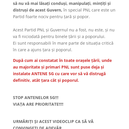
să nu vă mai lăsați conduși, manipulați, mințiți și
distruși de acest Guvern,
în special PNL care este un
Partid foarte nociv pentru țară și popor.
Acest Partid PNL și Guvernul nu a fost, nu este, și nu
va fi niciodată pentru binele țării și a poporului.
Ei sunt responsabili în mare parte de situația critică
în care a ajuns țara și poporul.
După cum ai constatat în toate orașele țării, unde
au majoritate și primari PNL sunt puse deja și
instalate ANTENE 5G cu care vor să vă distrugă
definitiv, atăt țara căt și poporul.
STOP ANTENELOR 5G!!!
VIAȚA ARE PRIORITATE!!!!
URMĂRIȚI ȘI ACEST VIDEOCLIP CA SĂ VĂ
CONVINGEȚI DE ADEVĂR