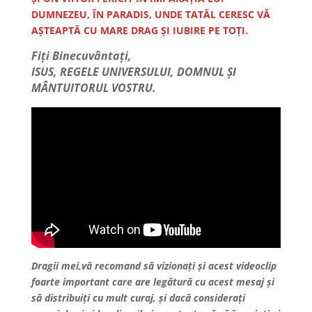
DUMNEZEU, ÎN PARADIS, UNDE TATĂL CERESC VĂ
AȘTEAPTĂ CU MARE DRAG ȘI IUBIRE PE TOȚI.
Fiți Binecuvântați,
ISUS, REGELE UNIVERSULUI, DOMNUL ȘI
MÂNTUITORUL VOSTRU.
Dragii mei,vă recomand să vizionați și acest videoclip
foarte important care are legătură cu acest mesaj și
să distribuiți cu mult curaj, și dacă considerați