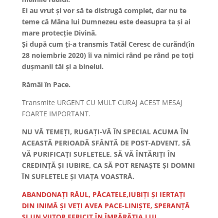
Ei au vrut și vor să te distrugă complet, dar nu te
teme că Mâna lui Dumnezeu este deasupra ta și ai
mare protecție Divină.
Și după cum ți-a transmis Tatăl Ceresc de curănd(în
28 noiembrie 2020) îi va nimici rând pe rând pe toți
dușmanii tăi și a binelui.
Rămâi în Pace.
Transmite URGENT CU MULT CURAJ ACEST MESAJ
FOARTE IMPORTANT.
NU VĂ TEMEȚI, RUGAȚI-VĂ ÎN SPECIAL ACUMA ÎN
ACEASTĂ PERIOADĂ SFÂNTĂ DE POST-ADVENT, SĂ
VĂ PURIFICAȚI SUFLETELE, SĂ VĂ ÎNTĂRIȚI ÎN
CREDINȚĂ ȘI IUBIRE, CA SĂ POT RENAȘTE ȘI DOMNI
ÎN SUFLETELE ȘI VIAȚA VOASTRĂ.
ABANDONAȚI RĂUL, PĂCATELE,IUBIȚI ȘI IERTAȚI
DIN INIMĂ ȘI VEȚI AVEA PACE-LINIȘTE, SPERANȚĂ
ȘI UN VIITOR FERICIT ÎN ÎMPĂRĂȚIA LUI