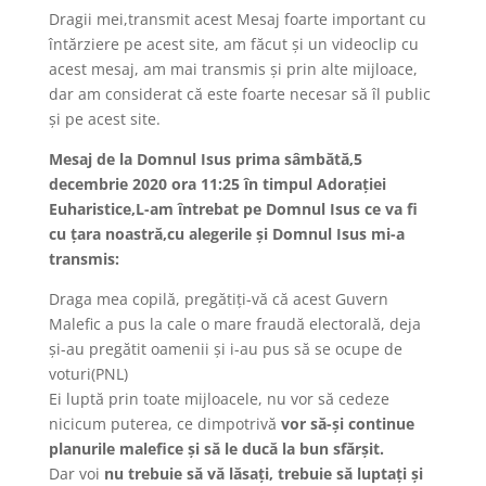
Dragii mei,transmit acest Mesaj foarte important cu
întărziere pe acest site, am făcut și un videoclip cu
acest mesaj, am mai transmis și prin alte mijloace,
dar am considerat că este foarte necesar să îl public
și pe acest site.
Mesaj de la Domnul Isus prima sâmbătă,5
decembrie 2020 ora 11:25 în timpul Adorației
Euharistice,L-am întrebat pe Domnul Isus ce va fi
cu țara noastră,cu alegerile și Domnul Isus mi-a
transmis:
Draga mea copilă, pregătiți-vă că acest Guvern
Malefic a pus la cale o mare fraudă electorală, deja
și-au pregătit oamenii și i-au pus să se ocupe de
voturi(PNL)
Ei luptă prin toate mijloacele, nu vor să cedeze
nicicum puterea, ce dimpotrivă
vor să-și continue
planurile malefice și să le ducă la bun sfărșit.
Dar voi
nu trebuie să vă lăsați, trebuie să luptați și