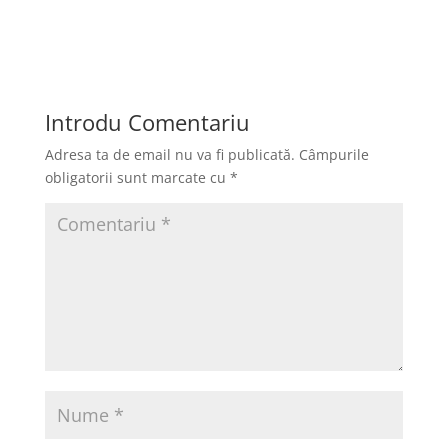
a
a
m
ar
c
st
ai
ta
e
o
l
je
b
d
a
Introdu Comentariu
o
o
z
Adresa ta de email nu va fi publicată.
Câmpurile
o
n
ă
obligatorii sunt marcate cu
*
k