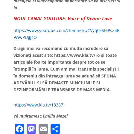
mesajele și videoclipurile importante să vă înscrieți și
la
NOUL CANAL YOUTUBE: Voice of Divine Love
https://www.youtube.com/channel/UCVyq0sSIePsZ4B
9wwPUgJcQ
Dragii mei vă recomand cu multă încredere să
vizionați acest site: https://www.kla.tv/ro și toate
articolele foarte importante despre tot ce se
întÎmplă în lume. Cum am mai transmis specialiștii
în domeniu din întreaga lume se adună să SPUNĂ
ADEVĂRUL ȘI SĂ DEMAȘTE MINCIUNILE ȘI
DEZINFORMĂRILE TRANSMISE DE MASS MEDIA.
https://www.kla.tv/18387
Vă mulțumesc,Emilia Mezei
F
M
E
P