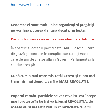
http://www.kla.tv/16633
Deoarece ei sunt mulți, bine organizați și pregătiți,
nu vor lăsa puterea din țară decăt prin luptă.
Dar voi trebuie să vă uniți și să-i eliminați definitiv.
În spatele și acestui partid este D-nul Băsescu, care
dirijează și conduce în complicitate cu alți masoni
care de ani de zile se află în Guvern, Parlament și la
conducerea țării.
După cum a mai transmis Tatăl Ceresc și ți-am mai
transmis mai demult, va fi o MARE REVOLUȚIE.
Poporul român, partidele se vor revolta, vor începe
mari proteste în țară și va izbucni REVOLUȚIA, de
aceeea au și pregătit PNL în complicitate cu alții