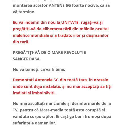
montarea acestor ANTENE 5G foarte nocive, ca să
vă termine.
Eu vă îndemn din nou la UNITATE, rugați-vă și
pregătiți-vă de eliberarea țării din mâinile ocultei
malefice mondiale și a trădătorilor și dușmanilor
din țară.
PREGĂTIȚI-VĂ DE O MARE REVOLUȚIE
SÂNGEROASĂ.
Nu vă temeți, că va fi bine.
Demontați Antenele 5G din toată țara, în orașele
unde sunt deja instalate, și nu mai acceptați să fiți
iradiați și îmbolnăviți.
Nu mai ascultați minciunile și dezinformările de la
TV, pentru că Mass-media toată este coruptă și
vândută corporaților. Ei căștigă bani frumoși după
suferințele oamenilor.