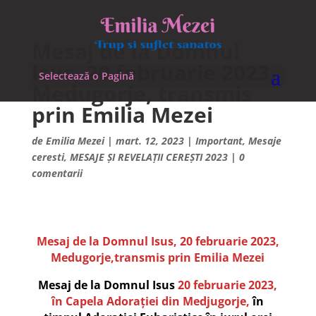
Mesaj de la Domnul
Isus, 20 februarie 2023,
Selectează o Pagină
Medugorje, transmis
prin Emilia Mezei
de
Emilia Mezei
|
mart. 12, 2023
|
Important
,
Mesaje
ceresti
,
MESAJE ȘI REVELAȚII CEREȘTI 2023
|
0
comentarii
Mesaj de la Domnul Isus, 20 februarie 2023,
Medugorje,transmis prin Emilia Mezei
Mesaj de la Domnul Isus
20 februarie 2023,
în Capela Adorației din Medjugorje,
în