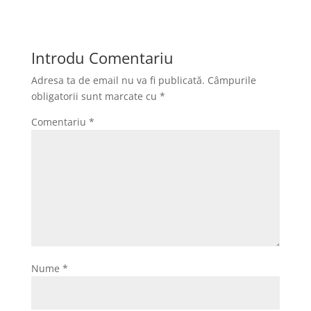
c
st
ai
ta
e
o
l
je
b
d
a
Introdu Comentariu
o
o
z
Adresa ta de email nu va fi publicată.
Câmpurile
o
n
ă
obligatorii sunt marcate cu
*
k
Comentariu
*
Nume
*