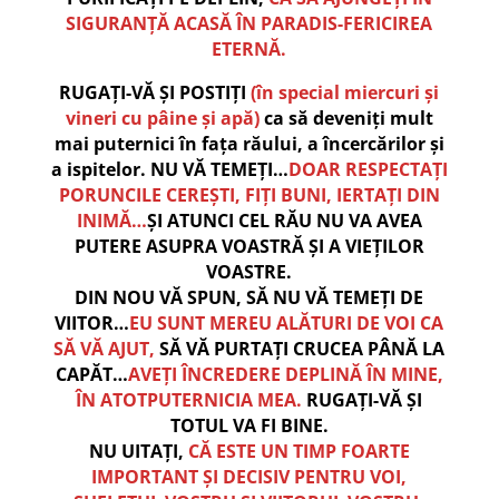
SIGURANȚĂ ACASĂ ÎN PARADIS-FERICIREA
ETERNĂ.
RUGAȚI-VĂ ȘI POSTIȚI
(în special miercuri și
vineri cu pâine și apă)
ca să deveniți mult
mai puternici în fața răului, a încercărilor și
a ispitelor. NU VĂ TEMEȚI…
DOAR RESPECTAȚI
PORUNCILE CEREȘTI, FIȚI BUNI, IERTAȚI DIN
INIMĂ…
ȘI ATUNCI CEL RĂU NU VA AVEA
PUTERE ASUPRA VOASTRĂ ȘI A VIEȚILOR
VOASTRE.
DIN NOU VĂ SPUN, SĂ NU VĂ TEMEȚI DE
VIITOR…
EU SUNT MEREU ALĂTURI DE VOI CA
SĂ VĂ AJUT,
SĂ VĂ PURTAȚI CRUCEA PÂNĂ LA
CAPĂT…
AVEȚI ÎNCREDERE DEPLINĂ ÎN MINE,
ÎN ATOTPUTERNICIA MEA.
RUGAȚI-VĂ ȘI
TOTUL VA FI BINE.
NU UITAȚI,
CĂ ESTE UN TIMP FOARTE
IMPORTANT ȘI DECISIV PENTRU VOI,