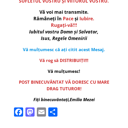
SUFLETUL VOSTRU ȘI VIITORUL VOSTRU.
Vă voi mai transmite.
Rămâneți în
Pace
și
Iubire.
Rugați-vă!!!
Iubitul vostru Domn și Salvator,
Isus, Regele Omenirii
Vă mulțumesc că ați citit acest Mesaj.
Vă rog să DISTRIBUIȚI!!!
Vă mulțumesc!
POST BINECUVÂNTAT VĂ DORESC CU MARE
DRAG TUTUROR!
Fiți binecuvântați,Emilia Mezei
F
M
E
P
a
a
m
ar