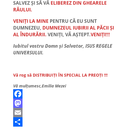
SALVEZ ȘI SĂ VĂ
ELIBEREZ DIN GHEARELE
RĂULUI.
VENIȚI LA MINE
PENTRU CĂ EU SUNT
DUMNEZEU,
DUMNEZEUL IUBIRII AL PĂCII ȘI
AL ÎNDURĂRII.
VENIȚI, VĂ AȘTEPT.
VENIȚI!!!
Iubitul vostru Domn și Salvator, ISUS REGELE
UNIVERSULUI.
Vă rog să DISTRIBUIȚI ÎN SPECIAL LA PREOȚI !!!
Vă mulțumesc,Emilia Mezei
F
a
M
c
a
E