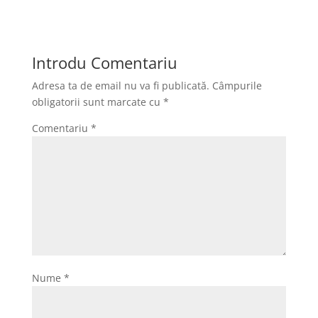
e
s
m
P
b
t
a
a
o
o
i
r
Introdu Comentariu
o
d
l
t
Adresa ta de email nu va fi publicată.
Câmpurile
k
o
a
obligatorii sunt marcate cu
*
n
j
Comentariu
*
e
a
z
ă
Nume
*