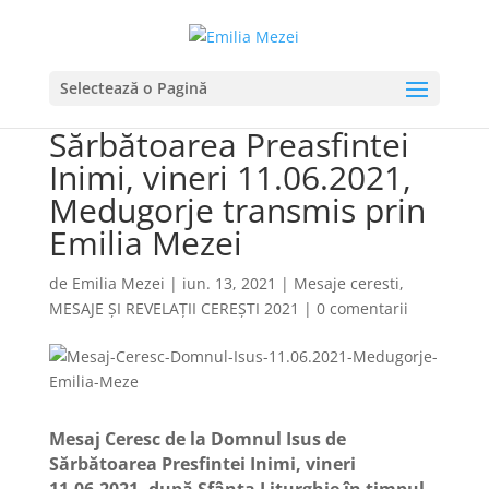
Mesaj Ceresc de la
Selectează o Pagină
Domnul Isus de
Sărbătoarea Preasfintei
Inimi, vineri 11.06.2021,
Medugorje transmis prin
Emilia Mezei
de
Emilia Mezei
|
iun. 13, 2021
|
Mesaje ceresti
,
MESAJE ȘI REVELAȚII CEREȘTI 2021
|
0 comentarii
Mesaj Ceresc de la Domnul Isus de
Sărbătoarea Presfintei Inimi, vineri