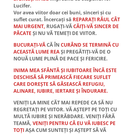
Lucifer.
Vor avea viitor doar cei buni, sinceri și cu
suflet curat. Încercați să
REPARAȚI RĂUL CÂT
MAI URGENT,
RUGAȚI-VĂ
CĂIȚI-VĂ SINCER DE
PĂCATE
ȘI NU VĂ TEMEȚI DE VIITOR.
BUCURAȚI-VĂ
CĂ ÎN
CURÂND SE TERMINĂ CU
ACEASTĂ LUME REA
ȘI PREGĂTIȚI-VĂ DE O
NOUĂ LUME PLINÂ DE PACE ȘI FERICIRE.
INIMA MEA SFÂNTĂ ȘI IUBITOARE ÎNCĂ ESTE
DESCHISĂ SĂ PRIMEASCĂ FIECARE SUFLET
CARE DOREȘTE SĂ GĂSEASCĂ REFUGIU,
ALINARE, IUBIRE, IERTARE ȘI ÎNDURARE.
VENIȚI LA MINE CĂT MAI REPEDE CA SĂ NU
REGRETAȚI PE VIITOR. VĂ AȘTEPT PE TOȚI CU
MULTĂ IUBIRE ȘI NERĂBDARE. VENIȚI FĂRĂ
TEAMĂ,
VENIȚI PENTRU CĂ EU VĂ IUBESC PE
TOȚI
AȘA CUM SUNTEȚI ȘI AȘTEPT SĂ VĂ