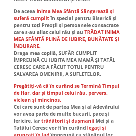
De aceea
Inima Mea Sfântă Sângerează și
suferă cumplit
în special pentru Biserică și
pentru toți Preoții și persoanele consacrate
care s-au aliat celui rău și au
TRĂDAT INIMA
MEA SFÂNTĂ PLINĂ DE IUBIRE, BUNĂTATE ȘI
ÎNDURARE.
Draga mea copilă, SUFĂR CUMPLIT
ÎMPREUNĂ CU IUBITA MEA MAMĂ ȘI TATĂL
CERESC CARE A FĂCUT TOTUL PENTRU
SALVAREA OMENIRII, A SUFLETELOR.
Pregătiți-vă că în curând se Termină Timpul
de Har, dar și timpul celui rău, pervers,
viclean și mincinos.
Cei care sunt de partea Mea și al Adevărului
vor avea parte de multe bucurii, pace și
fericire, iar
trădătorii și dușmanii
Mei și a
Tatălui Ceresc vor fi în curând
legați și
aruncați în Iad
împreună cu stăpânul lor