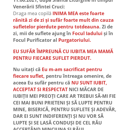
11.06.2021, după Sfânta Liturghie în timpul
Venerării Sfintei Cruci:
Draga mea copilă
INIMA MEA
este foarte
rănită zi de zi și sufăr foarte mult din cauza
sufletelor pierdute pentru totdeauna
.
Zi de
zi, mii de suflete ajung în
Focul Iadului
și în
Focul Purificator al
Purgatoriului.
EU SUFĂR ÎMPREUNĂ CU IUBITA MEA MAMĂ
PENTRU FIECARE SUFLET PIERDUT.
Nu uitați că
Eu m-am sacrificat pentru
fiecare suflet,
pentru întreaga omenire, de
aceea Eu sufăr pentru că
NU SUNT IUBIT,
ACCEPTAT SI RESPECTAT
NICI MĂCAR DE
IUBIȚII MEI PREOȚI CARE AR TREBUI SĂ-MI FIE
CEI MAI BUNI PRIETENI ȘI SĂ LUPTE PENTRU
MINE, BISERICĂ, PENTRU SUFLETE ȘI ADEVĂR,
DAR EI SUNT INDIFERENȚI ȘI NU VOR SĂ
LUPTE ȘI SE LASĂ CONDUȘI DE CEL RĂU
ACCEPTÂND MINCIUNA ȘI RĂUL.