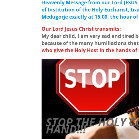
H
eavenly Message from our Lord JESUS, 
of Institution of the Holy Eucharist, tr
Medugorje exactly at 15.00, the hour of
Our Lord Jesus Christ transmits:
My dear child, I am very sad and tired 
because of the many humiliations that
who give the
Holy Host in the hands of
STOP THE HOLY 
HAND!!!