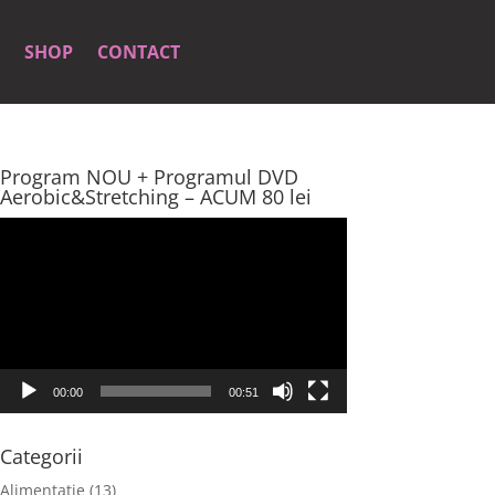
SHOP
CONTACT
Program NOU + Programul DVD
Aerobic&Stretching – ACUM 80 lei
Player
video
00:00
00:51
Categorii
Alimentatie
(13)