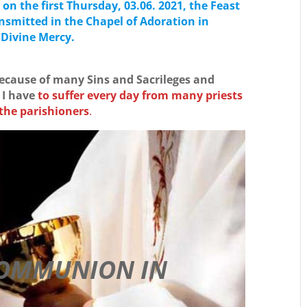
on the first Thursday, 03.06. 2021, the Feast
ansmitted in the Chapel of Adoration in
 Divine Mercy.
because of many Sins and Sacrileges and
 I have
to suffer every day from many priests
 the parishioners
.
COMMUNION IN