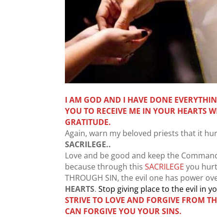
I AM GOD AND I HAVE DONE EVERYTHIN
YOU TO RECEIVE ME IN YOUR HEARTS W
GRATITUDE.
Again, warn my beloved priests that it hur
SACRILEGE..
Love and be good and keep the Comman
because through this
SACRILEGE
you hurt
THROUGH SIN, the evil one has power ove
HEARTS
.
Stop giving place to the evil in y
STRIVE TO LOVE AND FORGIVE FROM T
CAN FORGIVE YOU YOUR SINS.