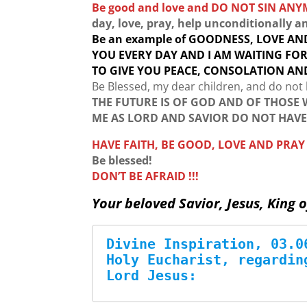
Be good and love and DO NOT SIN AN
day, love, pray, help unconditionally an
Be an example of GOODNESS, LOVE AN
YOU EVERY DAY AND I AM WAITING FO
TO GIVE YOU PEACE, CONSOLATION AND
Be Blessed, my dear children, and do not 
THE FUTURE IS OF GOD AND OF THOSE
ME AS LORD AND SAVIOR DO NOT HAVE
HAVE FAITH, BE GOOD, LOVE AND PRAY 
Be blessed!
DON’T BE AFRAID !!!
Your beloved Savior, Jesus, King o
Divine Inspiration, 03.0
Holy Eucharist, regardin
Lord Jesus: