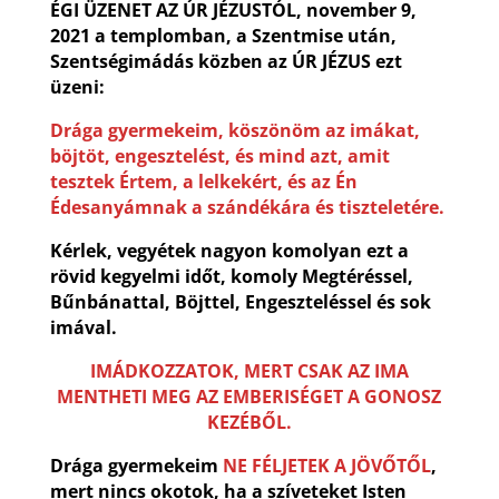
ÉGI ÜZENET AZ ÚR JÉZUSTÓL, november 9,
2021 a templomban, a Szentmise után,
Szentségimádás közben az ÚR JÉZUS ezt
üzeni:
Drága gyermekeim, köszönöm az imákat,
böjtöt, engesztelést, és mind azt, amit
tesztek Értem, a lelkekért, és az Én
Édesanyámnak a szándékára és tiszteletére.
Kérlek, vegyétek nagyon komolyan ezt a
rövid kegyelmi időt, komoly Megtéréssel,
Bűnbánattal, Böjttel, Engeszteléssel és sok
imával.
IMÁDKOZZATOK, MERT CSAK AZ IMA
MENTHETI MEG AZ EMBERISÉGET A GONOSZ
KEZÉBŐL.
Drága gyermekeim
NE FÉLJETEK A JÖVŐTŐL
,
mert nincs okotok, ha a szíveteket Isten