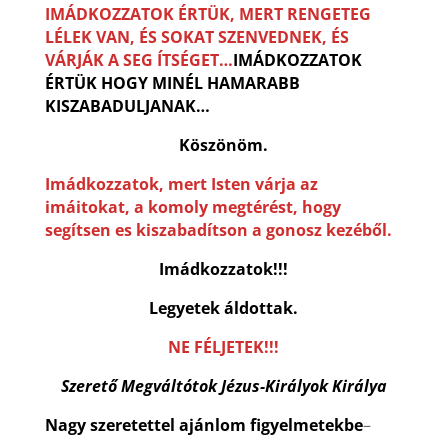
IMÁDKOZZATOK ÉRTÜK, MERT RENGETEG
LÉLEK VAN, ÉS SOKAT SZENVEDNEK, ÉS
VÁRJÁK A SEG ÍTSÉGET…
IMÁDKOZZATOK
ÉRTÜK HOGY MINÉL HAMARABB
KISZABADULJANAK…
Köszönöm.
Imádkozzatok, mert Isten várja az
imáitokat, a komoly megtérést, hogy
segítsen es kiszabadítson a gonosz kezéből.
Imádkozzatok!!!
Legyetek áldottak.
NE FÉLJETEK!!!
Szerető Megváltótok Jézus-Királyok Királya
Nagy szeretettel ajánlom figyelmetekbe
–