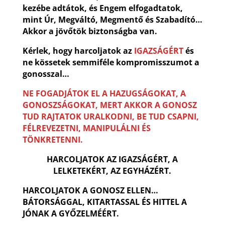
kezébe adtátok, és Engem elfogadtatok,
mint Úr, Megváltó, Megmentő és Szabadító…
Akkor a jövőtök biztonságba van.
Kérlek, hogy harcoljatok az
IGAZSÁGÉRT
és
ne kössetek semmiféle kompromisszumot a
gonosszal…
NE FOGADJÁTOK EL A HAZUGSÁGOKAT, A
GONOSZSÁGOKAT, MERT AKKOR A GONOSZ
TUD RAJTATOK URALKODNI, BE TUD CSAPNI,
FÉLREVEZETNI, MANIPULÁLNI ÉS
TÖNKRETENNI.
HARCOLJATOK AZ IGAZSÁGÉRT, A
LELKETEKÉRT, AZ EGYHÁZÉRT.
HARCOLJATOK A GONOSZ ELLEN…
BÁTORSÁGGAL, KITARTASSAL ÉS HITTEL A
JÓNAK A GYŐZELMÉÉRT.