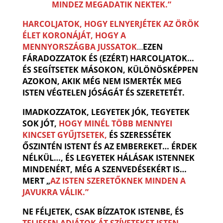
MINDEZ MEGADATIK NEKTEK.”
HARCOLJATOK, HOGY ELNYERJÉTEK AZ ÖRÖK
ÉLET KORONÁJÁT, HOGY A
MENNYORSZÁGBA JUSSATOK
…
EZEN
FÁRADOZZATOK ÉS (EZÉRT) HARCOLJATOK…
ÉS SEGÍTSETEK MÁSOKON, KÜLÖNÖSKÉPPEN
AZOKON, AKIK MÉG NEM ISMERTÉK MEG
ISTEN VÉGTELEN JÓSÁGÁT ÉS SZERETETÉT.
IMADKOZZATOK, LEGYETEK JÓK, TEGYETEK
SOK JÓT,
HOGY MINÉL TÖBB MENNYEI
KINCSET GYŰJTSETEK,
ÉS SZERESSÉTEK
ŐSZINTÉN ISTENT ÉS AZ EMBEREKET… ÉRDEK
NÉLKÜL…, ÉS LEGYETEK HÁLÁSAK ISTENNEK
MINDENÉRT, MÉG A SZENVEDÉSEKÉRT IS…
MERT „
AZ ISTEN SZERETŐKNEK MINDEN A
JAVUKRA VÁLIK.”
NE FÉLJETEK, CSAK BÍZZATOK ISTENBE, ÉS