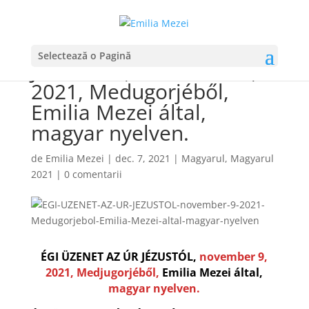
ÉGI ÜZENET AZ ÚR
Selectează o Pagină
JÉZUSTÓL, november 9,
2021, Medugorjéből,
Emilia Mezei által,
magyar nyelven.
de
Emilia Mezei
|
dec. 7, 2021
|
Magyarul
,
Magyarul
2021
|
0 comentarii
ÉGI ÜZENET AZ ÚR JÉZUSTÓL,
november 9,
2021, Medjugorjéből,
Emilia Mezei által,
magyar nyelven.