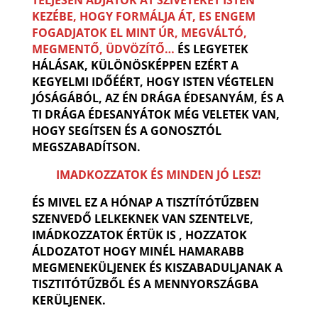
TELJESEN ADJÁTOK ÁT SZÍVETEKET ISTEN
KEZÉBE, HOGY FORMÁLJA ÁT, ES ENGEM
FOGADJATOK EL MINT ÚR, MEGVÁLTÓ,
MEGMENTŐ, ÜDVÖZÍTŐ…
ÉS LEGYETEK
HÁLÁSAK, KÜLÖNÖSKÉPPEN EZÉRT A
KEGYELMI IDŐÉÉRT, HOGY ISTEN VÉGTELEN
JÓSÁGÁBÓL, AZ ÉN DRÁGA ÉDESANYÁM, ÉS A
TI DRÁGA ÉDESANYÁTOK MÉG VELETEK VAN,
HOGY SEGÍTSEN ÉS A GONOSZTÓL
MEGSZABADÍTSON.
IMADKOZZATOK ÉS MINDEN JÓ LESZ!
ÉS MIVEL EZ A HÓNAP A TISZTÍTÓTŰZBEN
SZENVEDŐ LELKEKNEK VAN SZENTELVE,
IMÁDKOZZATOK ÉRTÜK IS , HOZZATOK
ÁLDOZATOT HOGY MINÉL HAMARABB
MEGMENEKÜLJENEK ÉS KISZABADULJANAK A
TISZTITÓTŰZBŐL ÉS A MENNYORSZÁGBA
KERÜLJENEK.