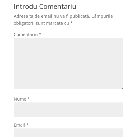
Introdu Comentariu
o
d
l
t
Adresa ta de email nu va fi publicată.
Câmpurile
k
o
a
obligatorii sunt marcate cu
*
n
j
Comentariu
*
e
a
z
ă
Nume
*
Email
*