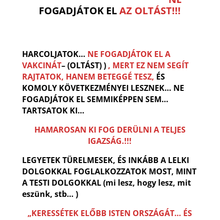
FOGADJÁTOK EL
AZ
OLTÁST
!!!
OLTÁST
OLTÁST
ÁTOK EL AZ
OLTÁST
!!!
HARCOLJATOK…
NE FOGADJÁTOK EL A
VAKCINÁT
–
(
OLTÁST
)
)
, MERT EZ NEM SEGÍT
RAJTATOK, HANEM BETEGGÉ TESZ,
ÉS
KOMOLY KÖVETKEZMÉNYEI LESZNEK… NE
FOGADJÁTOK EL SEMMIKÉPPEN SEM…
TARTSATOK KI…
HAMAROSAN KI FOG DERÜLNI A TELJES
IGAZSÁG.!!!
LEGYETEK TÜRELMESEK, ÉS INKÁBB A LELKI
DOLGOKKAL FOGLALKOZZATOK MOST, MINT
A TESTI DOLGOKKAL (mi lesz, hogy lesz, mit
eszünk, stb… )
„KERESSÉTEK ELŐBB ISTEN ORSZÁGÁT… ÉS