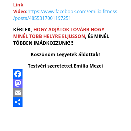
Link
Video
:
https://www.facebook.com/emilia.fitness
/posts/4855317001197251
KÉRLEK,
HOGY
ADJÁTOK TOVÁBB
HOGY
MINÉL TÖBB HELYRE ELJUSSON
, ÉS MINÉL
TÖBBEN IMÁDKOZZUNK!!!
Köszönöm Legyetek áldottak!
Testvéri szeretettel,Emilia Mezei
F
a
M
c
a
E
e
s
m
P
b
t
a
a
o
o
i
r