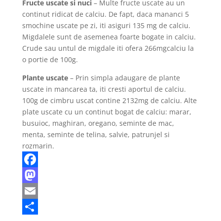
Fructe uscate si nuci
– Multe fructe uscate au un
continut ridicat de calciu. De fapt, daca mananci 5
smochine uscate pe zi, iti asiguri 135 mg de calciu.
Migdalele sunt de asemenea foarte bogate in calciu.
Crude sau untul de migdale iti ofera 266mgcalciu la
o portie de 100g.
Plante uscate
– Prin simpla adaugare de plante
uscate in mancarea ta, iti cresti aportul de calciu.
100g de cimbru uscat contine 2132mg de calciu. Alte
plate uscate cu un continut bogat de calciu: marar,
busuioc, maghiran, oregano, seminte de mac,
menta, seminte de telina, salvie, patrunjel si
rozmarin.
F
a
M
c
a
E