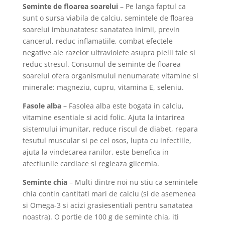
Seminte de floarea soarelui
– Pe langa faptul ca
sunt o sursa viabila de calciu, semintele de floarea
soarelui imbunatatesc sanatatea inimii, previn
cancerul, reduc inflamatiile, combat efectele
negative ale razelor ultraviolete asupra pielii tale si
reduc stresul. Consumul de seminte de floarea
soarelui ofera organismului nenumarate vitamine si
minerale: magneziu, cupru, vitamina E, seleniu.
Fasole alba
– Fasolea alba este bogata in calciu,
vitamine esentiale si acid folic. Ajuta la intarirea
sistemului imunitar, reduce riscul de diabet, repara
tesutul muscular si pe cel osos, lupta cu infectiile,
ajuta la vindecarea ranilor, este benefica in
afectiunile cardiace si regleaza glicemia.
Seminte chia
– Multi dintre noi nu stiu ca semintele
chia contin cantitati mari de calciu (si de asemenea
si Omega-3 si acizi grasiesentiali pentru sanatatea
noastra). O portie de 100 g de seminte chia, iti