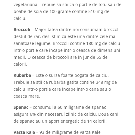
vegetariana. Trebuie sa stii ca o portie de tofu sau de
boabe de soia de 100 grame contine 510 mg de
calciu.
Broccoli
– Majoritatea dintre noi consumam broccoli
destul de rar, desi stim ca este una dintre cele mai
sanatoase legume. Broccoli contine 180 mg de calciu
intr-o portie care incape intr-o ceasca de dimensiuni
medii. O ceasca de broccoli are in jur de 55 de
calorii.
Rubarba
– Este o sursa foarte bogata de calciu.
Trebuie sa stii ca rubarba gatita contine 348 mg de
calciu intr-o portie care incape intr-o cana sau o
ceasca mare.
Spanac
– consumul a 60 miligrame de spanac
asigura 6% din necesarul zilnic de calciu. Doua cani
de spanac au un aport energetic de 14 calorii.
Varza Kale
– 93 de miligrame de varza Kale