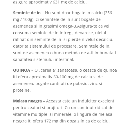
asigura aproximativ 631 mg de calciu.
Seminte de in
– Nu sunt doar bogate in calciu (256
mg / 100g), ci semintele de in sunt bogate de
asemenea si in grasimi omega-3.Asigura-te ca vei
consuma seminte de in intregi, deoarece, uleiul
rafinat din seminte de in isi pierde nivelul decalciu,
datorita sistemului de procesare. Semintele de in,
sunt de asemenea o buna metoda de a-ti imbunatati
sanatatea sistemului intestinal.
QUINOA
– O „cereala” sanatoasa, o ceasca de quinoa
iti ofera aproximativ 60-100 mg de calciu si de
asemenea, bogate cantitati de potasiu, zinc si
proteine.
Melasa neagra
– Aceasta este un indulcitor excelent
pentru ceaiuri si prajituri. Cu un continut ridicat de
vitamine multiple si minerale, o lingura de melasa
neagra iti ofera 172 mg din doza zilnica de calciu.