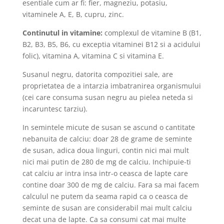
esentiale cum ar fi: fier, magneziu, potasiu,
vitaminele A, E, B, cupru, zinc.
Continutul in vitamine:
complexul de vitamine B (B1,
B2, B3, B5, B6, cu exceptia vitaminei B12 si a acidului
folic), vitamina A, vitamina C si vitamina E.
Susanul negru, datorita compozitiei sale, are
proprietatea de a intarzia imbatranirea organismului
(cei care consuma susan negru au pielea neteda si
incaruntesc tarziu).
In semintele micute de susan se ascund o cantitate
nebanuita de calciu: doar 28 de grame de seminte
de susan, adica doua linguri, contin nici mai mult
nici mai putin de 280 de mg de calciu. Inchipuie-ti
cat calciu ar intra insa intr-o ceasca de lapte care
contine doar 300 de mg de calciu. Fara sa mai facem
calculul ne putem da seama rapid ca o ceasca de
seminte de susan are considerabil mai mult calciu
decat una de lapte. Ca sa consumi cat mai multe