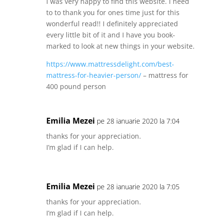
I was very happy to find this website. I need
to to thank you for ones time just for this
wonderful read!! I definitely appreciated
every little bit of it and I have you book-
marked to look at new things in your website.
https://www.mattressdelight.com/best-
mattress-for-heavier-person/
– mattress for
400 pound person
Emilia Mezei
pe 28 ianuarie 2020 la 7:04
thanks for your appreciation.
I’m glad if I can help.
Emilia Mezei
pe 28 ianuarie 2020 la 7:05
thanks for your appreciation.
I’m glad if I can help.