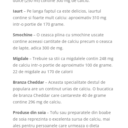
dulce (250 ml) contine 300 mg de calciu.
Iaurt
– Pe langa faptul ca este delicios, iaurtul
contine si foarte mult calciu: aproximativ 310 mg
intr-o portie de 170 grame.
Smochine
– O ceasca plina cu smochine uscate
contine aceeasi cantitate de calciu precum o ceasca
de lapte, adica 300 de mg.
Migdale
– Trebuie sa stii ca migdalele contin 248 mg
de calciu intr-o portie de aproximativ 100 de grame.
22 de migdale au 170 de calorii
Branza Cheddar
– Aceasta specialitate destul de
populara are un continut urias de calciu. O bucatica
de branza Cheddar care cantareste 40 de grame
contine 296 mg de calciu.
Produse din soia
– Tofu sau preparatele din boabe
de soia reprezinta o excelenta sursa de calciu, mai
ales pentru persoanele care urmeaza o dieta