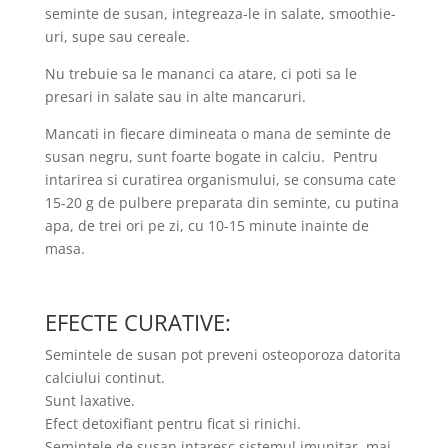
seminte de susan, integreaza-le in salate, smoothie-
uri, supe sau cereale.
Nu trebuie sa le mananci ca atare, ci poti sa le
presari in salate sau in alte mancaruri.
Mancati in fiecare dimineata o mana de seminte de
susan negru, sunt foarte bogate in calciu. Pentru
intarirea si curatirea organismului, se consuma cate
15-20 g de pulbere preparata din seminte, cu putina
apa, de trei ori pe zi, cu 10-15 minute inainte de
masa.
EFECTE CURATIVE:
Semintele de susan pot preveni osteoporoza datorita
calciului continut.
Sunt laxative.
Efect detoxifiant pentru ficat si rinichi.
Semintele de susan intaresc sistemul imunitar, mai