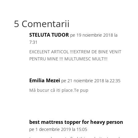
e
s
m
P
b
t
a
a
5 Comentarii
o
o
i
r
o
d
l
t
STELUTA TUDOR
pe 19 noiembrie 2018 la
k
o
a
7:31
n
j
EXCELENT ARTICOL !!!EXTREM DE BINE VENIT
PENTRU MINE !!! MULTUMESC MULT!!!
e
a
z
Emilia Mezei
pe 21 noiembrie 2018 la 22:35
ă
Mă bucur că iti place.Te pup
best mattress topper for heavy person
pe 1 decembrie 2019 la 15:05