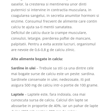
oaselor, la cresterea si mentinerea unor dinti
puternici si intervine in contractia musculara, in
coagularea sangelui, in secretia anumitor hormoni si
enzime. Consumul frecvent de alimente care contin
calciu te ajuta sa-ti mentii sanatatea.
Deficitul de calciu duce la crampe musculare,
convulsii, letargie, pierderea poftei de mancare,
palpitatii. Pentru a evita aceste lucruri, organismul
are nevoie de 0,6-0,8 g de calciu zilnic.
Alte alimente bogate in calciu:
Sardine in ulei
– Trebuie sa stii ca una dintre cele
mai bogate surse de calciu este un peste: sardina.
Sardinele conservate in ulei, nedezosate, iti pot
asigura 500 mg de calciu intr-o portie de 100 grame.
Laptele
– Laptele este, fara indoiala, cea mai
cunoscuta sursa de calciu. Calciul din lapte se
absoarbe in proportie de 40%, iar un pahar de lapte