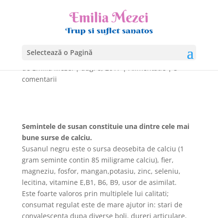
Semintele de susan
negru
Selectează o Pagină
de
Emilia Mezei
|
aug. 8, 2017
|
Alimentatie
|
5
comentarii
Semintele de susan constituie una dintre cele mai
bune surse de calciu.
Susanul negru este o sursa deosebita de calciu (1
gram seminte contin 85 miligrame calciu), fier,
magneziu, fosfor, mangan,potasiu, zinc, seleniu,
lecitina, vitamine E,B1, B6, B9, usor de asimilat.
Este foarte valoros prin multiplele lui calitati;
consumat regulat este de mare ajutor in: stari de
convalescenta dupa diverse boli, dureri articulare,