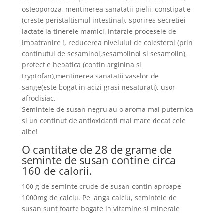
osteoporoza, mentinerea sanatatii pielii, constipatie
(creste peristaltismul intestinal), sporirea secretiei
lactate la tinerele mamici, intarzie procesele de
imbatranire !, reducerea nivelului de colesterol (prin
continutul de sesaminol,sesamolinol si sesamolin),
protectie hepatica (contin arginina si
tryptofan),mentinerea sanatatii vaselor de
sange(este bogat in acizi grasi nesaturati), usor
afrodisiac.
Semintele de susan negru au o aroma mai puternica
si un continut de antioxidanti mai mare decat cele
albe!
O cantitate de 28 de grame de
seminte de susan contine circa
160 de calorii.
100 g de seminte crude de susan contin aproape
1000mg de calciu. Pe langa calciu, semintele de
susan sunt foarte bogate in vitamine si minerale