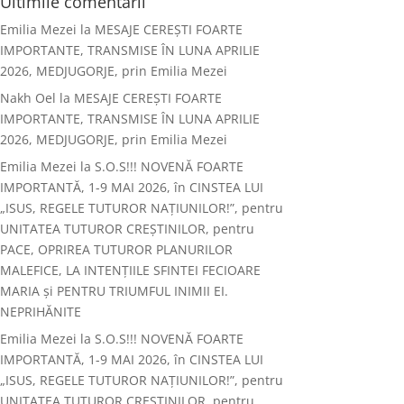
Ultimile comentarii
Emilia Mezei
la
MESAJE CEREȘTI FOARTE
IMPORTANTE, TRANSMISE ÎN LUNA APRILIE
2026, MEDJUGORJE, prin Emilia Mezei
Nakh Oel
la
MESAJE CEREȘTI FOARTE
IMPORTANTE, TRANSMISE ÎN LUNA APRILIE
2026, MEDJUGORJE, prin Emilia Mezei
Emilia Mezei
la
S.O.S!!! NOVENĂ FOARTE
IMPORTANTĂ, 1-9 MAI 2026, în CINSTEA LUI
„ISUS, REGELE TUTUROR NAȚIUNILOR!”, pentru
UNITATEA TUTUROR CREȘTINILOR, pentru
PACE, OPRIREA TUTUROR PLANURILOR
MALEFICE, LA INTENȚIILE SFINTEI FECIOARE
MARIA și PENTRU TRIUMFUL INIMII EI.
NEPRIHĂNITE
Emilia Mezei
la
S.O.S!!! NOVENĂ FOARTE
IMPORTANTĂ, 1-9 MAI 2026, în CINSTEA LUI
„ISUS, REGELE TUTUROR NAȚIUNILOR!”, pentru
UNITATEA TUTUROR CREȘTINILOR, pentru