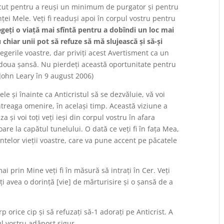
făcut pentru a reuşi un minimum de purgator şi pentru
ţei Mele. Veţi fi readuşi apoi în corpul vostru pentru
egeţi o viaţă mai sfîntă pentru a dobîndi un loc mai
 chiar unii pot să refuze să mă slujească şi să-şi
egerile voastre, dar priviţi acest Avertisment ca un
doua şansă. Nu pierdeţi această oportunitate pentru
 John Leary în 9 august 2006)
le şi înainte ca Anticristul să se dezvăluie, vă voi
treaga omenire, în acelaşi timp. Această viziune a
a şi voi toţi veţi ieşi din corpul vostru în afara
oare la capătul tunelului. O dată ce veţi fi în faţa Mea,
elor vieţii voastre, care va pune accent pe păcatele
i prin Mine veţi fi în măsură să intraţi în Cer. Veţi
ţi avea o dorinţă [vie] de mărturisire şi o şansă de a
rp orice cip şi să refuzaţi să-1 adoraţi pe Anticrist. A
ul vostru adăpost sigur.