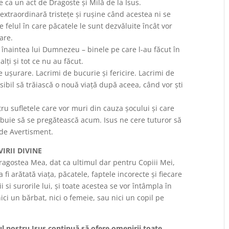
e ca un act de Dragoste și Milă de la Isus.
 extraordinară tristețe și rușine când acestea ni se
 de felul în care păcatele le sunt dezvăluite încât vor
are.
or înaintea lui Dumnezeu – binele pe care l-au făcut în
alți și tot ce nu au făcut.
 ușurare. Lacrimi de bucurie și fericire. Lacrimi de
posibil să trăiască o nouă viață după aceea, când vor ști
u sufletele care vor muri din cauza șocului și care
ebuie să se pregătească acum. Isus ne cere tuturor să
 de Avertisment.
IRII DIVINE
ragostea Mea, dat ca ultimul dar pentru Copiii Mei,
 fi arătată viaţa, păcatele, faptele incorecte şi fiecare
i si surorile lui, şi toate acestea se vor întâmpla în
ici un bărbat, nici o femeie, sau nici un copil pe
l nostru Isus continuă să ofere omenirii toate