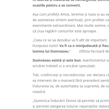
ocaziile pentru a se converti.
Așa cum profeții Amos, Ieremia și Isaia și-au av
de asemenea sîntem avertizați, prin profeții car
evenimente extraordinare. Mai multe semne, din
că ziua reglării conturilor este aproape.
„Ceea ce se va dezvălui va fi atît de important
începutuI lumii!
Va fi ca o minijudecată și fiec
lumina lui Dumnezeu.
“ (Sfînta Fecioară Mar
Dumnezeu există și este bun
. Avertismentul v
oricărei îndoieli și a oricărei speculații.
Toți, credincioși și necredincioși, vor declara
va interveni de o manieră fără precedent pentr
îndurarea sa, de autoritatea sa supremă, de iub
noastră.
„Duminica Îndurării Divine vă permite să primi
și permite ștergerea tuturor reparațiilor dator