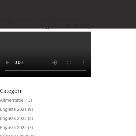
Program NOU + Programul DVD
Aerobic&Stretching – ACUM 80 lei
Categorii
Alimentatie
(13)
Engleza 2021
(9)
Engleza 2022
(5)
Engleza 2022
(7)