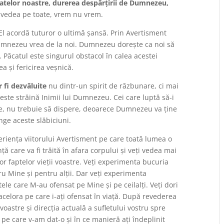
atelor noastre, durerea despărțirii de Dumnezeu,
vedea pe toate, vrem nu vrem.
 El acordă tuturor o ultimă șansă. Prin Avertisment
umnezeu vrea de la noi. Dumnezeu dorește ca noi să
Păcatul este singurul obstacol în calea acestei
a și fericirea veșnică.
 fi dezvăluite
nu dintr-un spirit de răzbunare, ci mai
ste străină Inimii lui Dumnezeu. Cei care luptă să-i
ve, nu trebuie să dispere, deoarece Dumnezeu va ține
inge aceste slăbiciuni.
eriența viitorului Avertisment pe care toată lumea o
ță care va fi trăită în afara corpului și veți vedea mai
r faptelor vieții voastre. Veți experimenta bucuria
ru Mine și pentru alții. Dar veți experimenta
le care M-au ofensat pe Mine și pe ceilalți. Veți dori
 acelora pe care i-ați ofensat în viață. După revederea
voastre şi direcţia actuală a sufletului vostru spre
 pe care v-am dat-o şi în ce manieră aţi îndeplinit