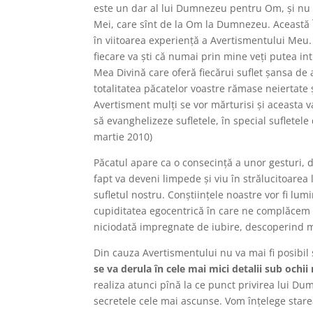
este un dar al lui Dumnezeu pentru Om, și nu ca
Mei, care sînt de la Om la Dumnezeu. Această 
în viitoarea experiență a Avertismentului Meu. 
fiecare va ști că numai prin mine veți putea in
Mea Divină care oferă fiecărui suflet șansa de a
totalitatea păcatelor voastre rămase neiertate
Avertisment mulți se vor mărturisi și aceasta va
să evanghelizeze sufletele, în special sufletele 
martie 2010)
Păcatul apare ca o consecință a unor gesturi, de
fapt va deveni limpede și viu în strălucitoare
sufletul nostru. Conștiințele noastre vor fi lu
cupiditatea egocentrică în care ne complăcem a
niciodată impregnate de iubire, descoperind m
Din cauza Avertismentului nu va mai fi posibil
se va derula în cele mai mici detalii sub ochii 
realiza atunci pînă la ce punct privirea lui D
secretele cele mai ascunse. Vom înțelege stare