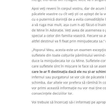
Apoi veţi reveni în corpul vostru, dar de acum î
păcatele voastre cu cît veţi şti ce aştept de la 
cu o puternică dorinţă de a evita comodităţile 
a vă ruga mai mult, aşa cum n-aţi făcut-o înai
de Mine în Adoraţie. Veţi avea de asemenea o p
special a celor din familia voastră. Fiecare va
altfel destinul va fi fixat prin minijudecata sa.
„Poporul Meu, acesta este un examen excepţiona
sufletele din toate colţurile pămîntului venind
duce la minijudecata lor cu Mine. Sufletele-corp
care sufletele sînt în mişcare le face să se as
care le-ar fi destinaţia dacă ele nu şi-ar schim
infernul sau purgatorul se vor căi de păcatele l
schimba, dar altele vor prefera să rămînă în con
vor primi această informaţie nu vor mai ţine co
consecinţele deciziilor lor.
Voi trebuie să încercaţi să-i informaţi pe aprop