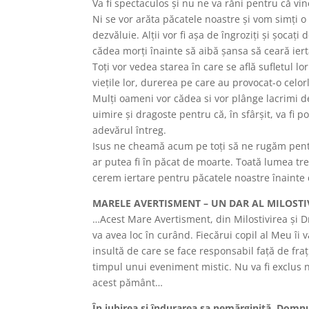
Va fi spectaculos și nu ne va răni pentru că vin
Ni se vor arăta păcatele noastre și vom simți o
dezvăluie. Alții vor fi așa de îngroziți și șocați
cădea morți înainte să aibă șansa să ceară iert
Toți vor vedea starea în care se află sufletul l
viețile lor, durerea pe care au provocat-o celorl
Mulți oameni vor cădea si vor plânge lacrimi de
uimire și dragoste pentru că, în sfârșit, va fi 
adevărul întreg.
Isus ne cheamă acum pe toți să ne rugăm pentr
ar putea fi în păcat de moarte. Toată lumea tr
cerem iertare pentru păcatele noastre înainte
MARELE AVERTISMENT – UN DAR AL MILOSTIV
…Acest Mare Avertisment, din Milostivirea şi D
va avea loc în curând. Fiecărui copil al Meu îi va
insultă de care se face responsabil faţă de fraţi
timpul unui eveniment mistic. Nu va fi exclus n
acest pământ…
În iubirea și îndurarea sa nemărginită, Domnu