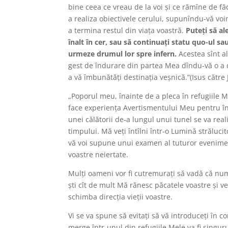
bine ceea ce vreau de la voi şi ce rămîne de 
a realiza obiectivele cerului, supunîndu-vă voin
a termina restul din viaţa voastră.
Puteţi să al
înalt în cer, sau să continuaţi statu quo-ul sau
urmeze drumul lor spre infern.
Acestea sînt al
gest de îndurare din partea Mea dîndu-vă o a 
a vă îmbunătăţi destinaţia veşnică.”(Isus către
„Poporul meu, înainte de a pleca în refugiile Me
face experienţa Avertismentului Meu pentru în
unei călătorii de-a lungul unui tunel se va realiz
timpului. Mă veţi întîlni într-o Lumină strălucit
vă voi supune unui examen al tuturor eveniment
voastre neiertate.
Mulţi oameni vor fi cutremuraţi să vadă că numa
şti cît de mult Mă rănesc păcatele voastre şi ve
schimba direcţia vieţii voastre.
Vi se va spune să evitaţi să vă introduceţi în co
merge într-unul din refugiile Mele va fi singur