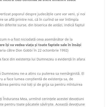
ertizat poporul despre judecăţile care vor veni, și noi
e se află printre noi, că în curînd se vor întîmpla
 diferite surse, din biserica de astăzi, indică faptul
, cum n-a fost niciodată ceva asemănător de la
are își va vedea viața și toate faptele sale în însăși
ia către Don Gobbi în 22 octombrie 1992)
a face din existența lui Dumnezeu o evidență în afara
 că Dumnezeu ne-a atins cu puterea sa nemărginită. El
u a face lumea conștientă de existența sa, de
irea pentru noi toți și de grija sa pentru mîntuirea
ți Îndurarea Mea, urmînd cerințele acestei devoțiuni
ate pentru toate păcatele săvîrșite. Această devoțiune