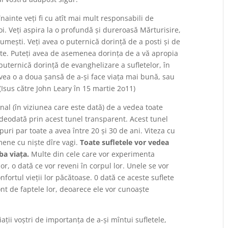
nainte veţi fi cu atît mai mult responsabili de
voi. Veţi aspira la o profundă şi dureroasă Mărturisire,
lumeşti. Veţi avea o puternică dorinţă de a posti şi de
nte. Puteţi avea de asemenea dorinţa de a vă apropia
uternică dorinţă de evanghelizare a sufletelor, în
 avea o a doua şansă de a-şi face viaţa mai bună, sau
“ (Isus către John Leary în 15 martie 2o11)
l (în viziunea care este dată) de a vedea toate
 deodată prin acest tunel transparent. Acest tunel
uri par toate a avea între 20 şi 30 de ani. Viteza cu
emene cu nişte dîre vagi.
Toate sufletele vor vedea
ba viaţa.
Multe din cele care vor experimenta
or, o dată ce vor reveni în corpul lor. Unele se vor
fortul vieţii lor păcătoase. 0 dată ce aceste suflete
nt de faptele lor, deoarece ele vor cunoaşte
iaţii voştri de importanţa de a-şi mîntui sufletele,