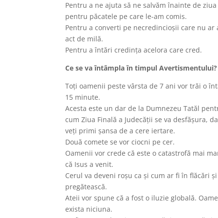
Pentru a ne ajuta să ne salvăm înainte de ziua
pentru păcatele pe care le-am comis.
Pentru a converti pe necredincioșii care nu a
act de milă.
Pentru a întări credința acelora care cred.
Ce se va întâmpla în timpul Avertismentului?
Toți oamenii peste vârsta de 7 ani vor trăi o înt
15 minute.
Acesta este un dar de la Dumnezeu Tatăl pentr
cum Ziua Finală a Judecății se va desfășura, d
veți primi șansa de a cere iertare.
Două comete se vor ciocni pe cer.
Oamenii vor crede că este o catastrofă mai ma
că Isus a venit.
Cerul va deveni roșu ca și cum ar fi în flăcări 
pregătească.
Ateii vor spune că a fost o iluzie globală. Oamen
exista niciuna.