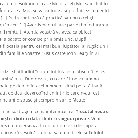
 alte devoțiuni pe care Mi le faceți Mie sau sfinților
Îndurare a Mea se va extinde asupra Întregii omeniri
[…] Puțin contează că practică sau nu o religie,
tra în cer. […] Avertismentul face parte din Îndurarea
 fi mîntuit. Atenția voastră va avea ca obiect
 și a păcatelor comise prin omisiune. După
 fi ocazia pentru cei mai buni luptători ai rugăciunii
din familiile voastre.” (Isus către John Leary în 21
cizii și atitudini în care iubirea este absentă. Acest
a lumină a lui Dumnezeu, cu care EL ne va lumina
minate pe deplin în acel moment, dînd pe față toată
tît de des, dezgropînd amintirile care n-au fost
inciunile spuse și compromisurile făcute.
 să ne sustragem conștiinței noastre.
Trecutul nostru
noștri, dintr-o dată, dintr-o singură privire.
Vom
umnezeu traversează toate barierele și descoperă
a noastră veșnică: lumina sau tenebrele sufletului