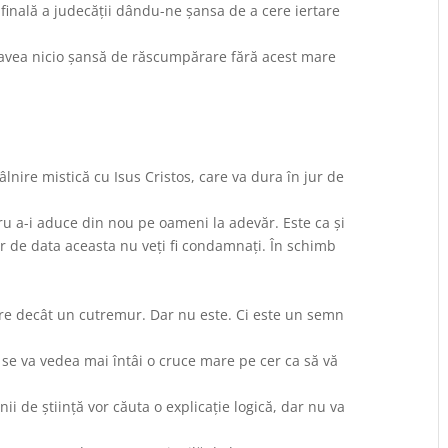
 finală a judecății dându-ne șansa de a cere iertare
r avea nicio șansă de răscumpărare fără acest mare
âlnire mistică cu Isus Cristos, care va dura în jur de
u a-i aduce din nou pe oameni la adevăr. Este ca și
ar de data aceasta nu veți fi condamnați. În schimb
re decât un cutremur. Dar nu este. Ci este un semn
și se va vedea mai întâi o cruce mare pe cer ca să vă
ii de știință vor căuta o explicație logică, dar nu va