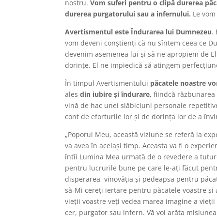
nostru.
Vom suferi pentru o clipă durerea păc
durerea purgatorului sau a infernului.
Le vom 
Avertismentul este Îndurarea lui Dumnezeu
.
vom deveni conștienți că nu sîntem ceea ce D
devenim asemenea lui și să ne apropiem de El. 
dorințe. El ne impiedică să atingem perfecțiune
În timpul Avertismentului
păcatele noastre vor
ales
din iubire și îndurare,
fiindcă răzbunarea e
vină de hac unei slăbiciuni personale repetiti
cont de eforturile lor și de dorința lor de a înv
„Poporul Meu, această viziune se referă la exp
va avea în același timp. Aceasta va fi o experien
întîi Lumina Mea urmată de o revedere a tuturo
pentru lucrurile bune pe care le-ați făcut pent
disperarea, vinovăția și pedeapsa pentru păcate
să-Mi cereți iertare pentru păcatele voastre și
vieţii voastre veţi vedea marea imagine a vieţii 
cer, purgator sau infern. Vă voi arăta misiunea