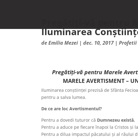
Pregătiți-vă pentru 
Iluminarea Conștiinț
de
Emilia Mezei
|
dec. 10, 2017
|
Profetii
Pregătiți-vă pentru Marele Avertis
MARELE AVERTISMENT – UN DAR
Iluminarea conștiinței prezisă de Sfânta Fecio
pentru a salva lumea.
De ce are loc Avertismentul?
Pentru a dovedi tuturor că
Dumnezeu există.
Pentru a aduce pe fiecare înapoi la Cristos și l
Pentru a dilua impactul păcatului și al răului 