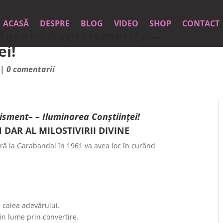
ACASĂ
DESPRE
BLOG
VIDEO
SHOP
CONTACT
Marele Avertisment– –
ei!
|
0 comentarii
ment– – Iluminarea Conștiinței!
 AL MILOSTIVIRII DIVINE
ară la Garabandal în 1961 va avea loc în curând
a calea adevărului.
din lume prin convertire.