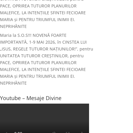
PACE, OPRIREA TUTUROR PLANURILOR
MALEFICE, LA INTENȚIILE SFINTEI FECIOARE
MARIA și PENTRU TRIUMFUL INIMII EI.
NEPRIHĂNITE
Maria
la
S.O.S!!! NOVENĂ FOARTE
IMPORTANTĂ, 1-9 MAI 2026, în CINSTEA LUI
„ISUS, REGELE TUTUROR NAȚIUNILOR!”, pentru
UNITATEA TUTUROR CREȘTINILOR, pentru
PACE, OPRIREA TUTUROR PLANURILOR
MALEFICE, LA INTENȚIILE SFINTEI FECIOARE
MARIA și PENTRU TRIUMFUL INIMII EI.
NEPRIHĂNITE
Youtube – Mesaje Divine