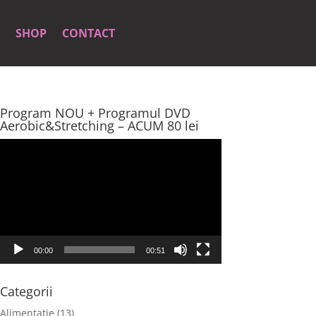
SHOP
CONTACT
Program NOU + Programul DVD
Aerobic&Stretching – ACUM 80 lei
Player
video
00:00
00:51
Categorii
Alimentatie
(13)