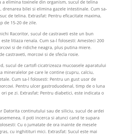
u a elimina toxinele din organism, sucul de telina
, drenarea bilei si elimina gazele intestinale. Cum sa-
e suc de telina. Extrasfat: Pentru eficacitate maxima,
mp de 15-20 de zile.
inichi Racoritor, sucul de castraveti este un bun
m este litiaza renala. Cum sa-l folosesti: Amesteci 200
rcovi si de ridiche neagra, plus putina miere.
e castraveti, morcovi si de sfecla rosie.
d, sucul de cartofi cicatrizeaza mucoasele aparatului
a mineralelor pe care le contine (cupru, calciu,
etale. Cum sa-l folosesti: Pentru un gust usor de
morcovi. Pentru ulcer gastroduodenal, timp de o luna
ri pe zi. Extrasfat: Pentru diabetici, este indicata o
ar Datorita continutului sau de siliciu, sucul de ardei
 asemenea, il poti incerca si atunci cand te supara
olosesti: Cu o jumatate de ora inainte de mesele
as, cu inghitituri mici. Extrasfat: Sucul este mai