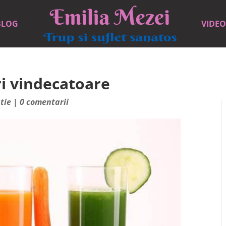
BLOG
VIDEO
i vindecatoare
tie
|
0 comentarii