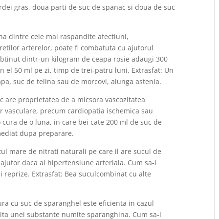
 ardei gras, doua parti de suc de spanac si doua de suc
a dintre cele mai raspandite afectiuni,
etilor arterelor, poate fi combatuta cu ajutorul
 obtinut dintr-un kilogram de ceapa rosie adaugi 300
in el 50 ml pe zi, timp de trei-patru luni. Extrasfat: Un
apa, suc de telina sau de morcovi, alunga astenia.
c are proprietatea de a micsora vascozitatea
or vasculare, precum cardiopatia ischemica sau
o cura de o luna, in care bei cate 200 ml de suc de
 imediat dupa preparare.
l mare de nitrati naturali pe care il are sucul de
e ajutor daca ai hipertensiune arteriala. Cum sa-l
ei reprize. Extrasfat: Bea suculcombinat cu alte
ura cu suc de sparanghel este eficienta in cazul
orita unei substante numite sparanghina. Cum sa-l