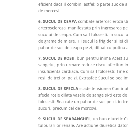
eficient daca il combini astfel: o parte suc de
de morcovi.
6. SUCUL DE CEAPA
combate arteroscleroza Un
arteroscleroza, manifestata prin ingrosarea per
sucului de ceapa. Cum sa-l folosesti: In sucul
de grame de miere. Tii sucul la frigider si iei d
pahar de suc de ceapa pe zi, diluat cu putina 
7. SUCUL DE ROSII
, bun pentru inima Acest su
sangelui, prin urmare reduce riscul afectiunil
insuficienta cardiaca. Cum sa-l folosesti: Tine 
rosii de trei ori pe zi. Extrasfat: Sucul se bea
8. SUCUL DE SFECLA
scade tensiunea Continutu
sfecla rosie dilata vasele de sange si-ti este d
folosesti: Bea cate un pahar de suc pe zi, in tr
sucuri, precum cel de morcovi.
9. SUCUL DE SPARANGHEL
, un bun diuretic C
tulburarilor renale. Are actiune diuretica dat