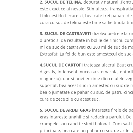
2. SUCUL DE TELINA
, depurativ natural .Pentr
este exact ce ai nevoie. Stimuleaza transpiratia
l folosesti:In fiecare zi, bea cate trei pahare d
cura cu suc de telina este bine sa fie tinuta ti
3. SUCUL DE CASTRAVETI
dizolva pietrele la r
diuretic si da rezultate in bolile de rinichi, cu
ml de suc de castraveti cu 200 ml de suc de mo
Extrasfat: La fel de bun este amestecul de suc d
4.SUCUL DE CARTOFI
trateaza ulcerul Baut cru
digestiv, indeosebi mucoasa stomacala, datorit
magneziu), dar si unei enzime din celulele veg
suportat, bea acest suc in amestec cu suc de 
bea o jumatate de pahar cu suc, de patru-cinci o
cura de zece zile cu acest suc.
5. SUCUL DE ARDEI GRAS
intareste firele de p
gras intareste unghiile si radacina parului. De
crampele sau cand te simti balonat. Cum sa-l f
principale, bea cate un pahar cu suc de ardei gr