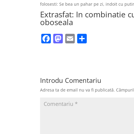
folosesti: Se bea un pahar pe zi, indoit cu put
Extrasfat: In combinatie c
oboseala
F
M
E
P
a
a
m
ar
c
st
ai
ta
e
o
l
je
b
d
a
Introdu Comentariu
o
o
z
Adresa ta de email nu va fi publicată.
Câmpuril
o
n
ă
k