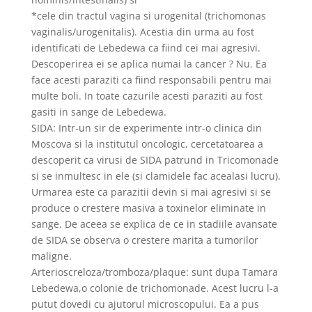
*cele din tractul vagina si urogenital (trichomonas
vaginalis/urogenitalis). Acestia din urma au fost
identificati de Lebedewa ca fiind cei mai agresivi.
Descoperirea ei se aplica numai la cancer ? Nu. Ea
face acesti paraziti ca fiind responsabili pentru mai
multe boli. In toate cazurile acesti paraziti au fost
gasiti in sange de Lebedewa.
SIDA: Intr-un sir de experimente intr-o clinica din
Moscova si la institutul oncologic, cercetatoarea a
descoperit ca virusi de SIDA patrund in Tricomonade
si se inmultesc in ele (si clamidele fac acealasi lucru).
Urmarea este ca parazitii devin si mai agresivi si se
produce o crestere masiva a toxinelor eliminate in
sange. De aceea se explica de ce in stadiile avansate
de SIDA se observa o crestere marita a tumorilor
maligne.
Arterioscreloza/tromboza/plaque: sunt dupa Tamara
Lebedewa,o colonie de trichomonade. Acest lucru l-a
putut dovedi cu ajutorul microscopului. Ea a pus