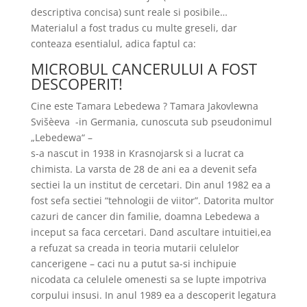
descriptiva concisa) sunt reale si posibile…
Materialul a fost tradus cu multe greseli, dar
conteaza esentialul, adica faptul ca:
MICROBUL CANCERULUI A FOST
DESCOPERIT!
Cine este Tamara Lebedewa ? Tamara Jakovlewna
Svišèeva -in Germania, cunoscuta sub pseudonimul
„Lebedewa“ –
s-a nascut in 1938 in Krasnojarsk si a lucrat ca
chimista. La varsta de 28 de ani ea a devenit sefa
sectiei la un institut de cercetari. Din anul 1982 ea a
fost sefa sectiei “tehnologii de viitor”. Datorita multor
cazuri de cancer din familie, doamna Lebedewa a
inceput sa faca cercetari. Dand ascultare intuitiei,ea
a refuzat sa creada in teoria mutarii celulelor
cancerigene – caci nu a putut sa-si inchipuie
nicodata ca celulele omenesti sa se lupte impotriva
corpului insusi. In anul 1989 ea a descoperit legatura