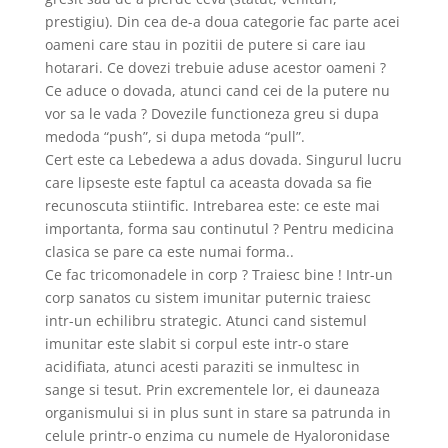
prestigiu). Din cea de-a doua categorie fac parte acei
oameni care stau in pozitii de putere si care iau
hotarari. Ce dovezi trebuie aduse acestor oameni ?
Ce aduce o dovada, atunci cand cei de la putere nu
vor sa le vada ? Dovezile functioneza greu si dupa
medoda “push”, si dupa metoda “pull”.
Cert este ca Lebedewa a adus dovada. Singurul lucru
care lipseste este faptul ca aceasta dovada sa fie
recunoscuta stiintific. Intrebarea este: ce este mai
importanta, forma sau continutul ? Pentru medicina
clasica se pare ca este numai forma..
Ce fac tricomonadele in corp ? Traiesc bine ! Intr-un
corp sanatos cu sistem imunitar puternic traiesc
intr-un echilibru strategic. Atunci cand sistemul
imunitar este slabit si corpul este intr-o stare
acidifiata, atunci acesti paraziti se inmultesc in
sange si tesut. Prin excrementele lor, ei dauneaza
organismului si in plus sunt in stare sa patrunda in
celule printr-o enzima cu numele de Hyaloronidase