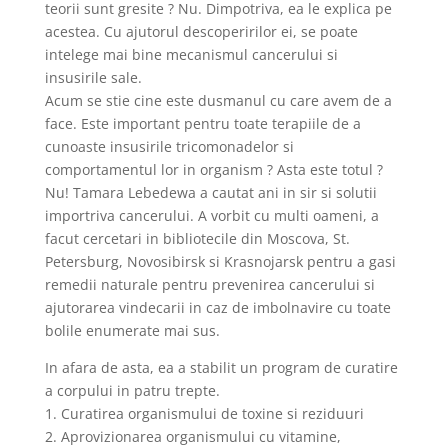
teorii sunt gresite ? Nu. Dimpotriva, ea le explica pe
acestea. Cu ajutorul descoperirilor ei, se poate
intelege mai bine mecanismul cancerului si
insusirile sale.
Acum se stie cine este dusmanul cu care avem de a
face. Este important pentru toate terapiile de a
cunoaste insusirile tricomonadelor si
comportamentul lor in organism ? Asta este totul ?
Nu! Tamara Lebedewa a cautat ani in sir si solutii
importriva cancerului. A vorbit cu multi oameni, a
facut cercetari in bibliotecile din Moscova, St.
Petersburg, Novosibirsk si Krasnojarsk pentru a gasi
remedii naturale pentru prevenirea cancerului si
ajutorarea vindecarii in caz de imbolnavire cu toate
bolile enumerate mai sus.
In afara de asta, ea a stabilit un program de curatire
a corpului in patru trepte.
1. Curatirea organismului de toxine si reziduuri
2. Aprovizionarea organismului cu vitamine,