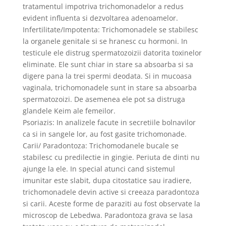
tratamentul impotriva trichomonadelor a redus
evident influenta si dezvoltarea adenoamelor.
Infertilitate/Impotenta: Trichomonadele se stabilesc
la organele genitale si se hranesc cu hormoni. In
testicule ele distrug spermatozoizii datorita toxinelor
eliminate. Ele sunt chiar in stare sa absoarba si sa
digere pana la trei spermi deodata. Si in mucoasa
vaginala, trichomonadele sunt in stare sa absoarba
spermatozoizi. De asemenea ele pot sa distruga
glandele Keim ale femeilor.
Psoriazis: In analizele facute in secretiile bolnavilor
ca si in sangele lor, au fost gasite trichomonade.
Carii/ Paradontoza: Trichomodanele bucale se
stabilesc cu predilectie in gingie. Periuta de dinti nu
ajunge la ele. In special atunci cand sistemul
imunitar este slabit, dupa citostatice sau iradiere,
trichomonadele devin active si creeaza paradontoza
si carii. Aceste forme de paraziti au fost observate la
microscop de Lebedwa. Paradontoza grava se lasa