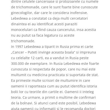
dintre celulele canceroase si protozoarele cu numele
de trichomonade, care le sunt foarte bine cunoscute
ginecologilor, dar care le considera inofensive.
Lebedewa a constatat ca deja multi cercetatori
dinaintea ei au identificat acesti paraziti
monocelulari ca fiind cauza cancerului, insa acestia
nu au putut sa faca legatura cu aceste
trichomonade.
In 1997 Lebedewa a tiparit in Rusia prima ei carte
„Cancer – Puteti invinge aceasta boala“ si impreuna
cu celelalte 12 carti, ea a vandut in Rusia peste
300.000 de exemplare. In Rusia Lebedewa este foarte
cunoscuta si respectata de popor, care nu mai este
multumit cu medicina practicata si suportata de stat.
Ea primeste multe scrisori de multumire in care
oamenii ii raporteaza cum au putut identifica istoria
bolii lor cu teoriile din cartile ei. Oamenii ii inteleg
teoria. Ca urmare, a primit o multime de confirmari
de la bolnavi. Si atunci cand este posibil, Lebedewa
ajuta oamenii cu informatii si le recomanda doctori