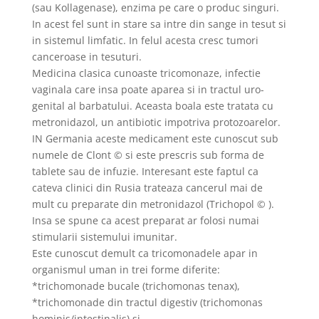
(sau Kollagenase), enzima pe care o produc singuri.
In acest fel sunt in stare sa intre din sange in tesut si
in sistemul limfatic. In felul acesta cresc tumori
canceroase in tesuturi.
Medicina clasica cunoaste tricomonaze, infectie
vaginala care insa poate aparea si in tractul uro-
genital al barbatului. Aceasta boala este tratata cu
metronidazol, un antibiotic impotriva protozoarelor.
IN Germania aceste medicament este cunoscut sub
numele de Clont © si este prescris sub forma de
tablete sau de infuzie. Interesant este faptul ca
cateva clinici din Rusia trateaza cancerul mai de
mult cu preparate din metronidazol (Trichopol © ).
Insa se spune ca acest preparat ar folosi numai
stimularii sistemului imunitar.
Este cunoscut demult ca tricomonadele apar in
organismul uman in trei forme diferite:
*trichomonade bucale (trichomonas tenax),
*trichomonade din tractul digestiv (trichomonas
hominis/intestinalis) si