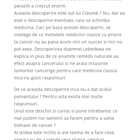
paraziti a crescut enorm.
Aceasta descoperire este oul lui Columb ? Nu, dar ea
este o descoperire esentiala, care va schimba
medicina. Caci pe baza acestei descoperiri, se
intelege de ce metodele medicinii clasice cu privire
la cancer nu au pana acum nici un succes si nici nu
pot avea. Descoperirea doamnei Lebedewa ne
explica in plus de ce anumite remedii naturale au
efect asupra cancerului si ne arata insusirile
tumorilor cancerige pentru care medicina clasica
inca nu gasit raspunsuri.
De ce aceasta descoperire inca nu a dat ocolul
pamantului ? Pentru asta exista mai multe
raspunsuri.
Unul este deschis si curios si pune intrebarea: ce
mai putem noi oamenii sa facem pentru a salva
bolnavii de cancer ?
Al doilea este inchis si are teama de a face ceva
gresit sau de a pierde ceva (statut, venituri,