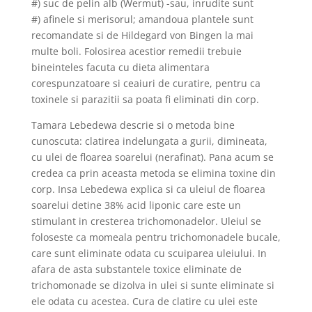
#) suc de pelin alb (Wermut) -sau, inrudite sunt
#) afinele si merisorul; amandoua plantele sunt
recomandate si de Hildegard von Bingen la mai
multe boli. Folosirea acestior remedii trebuie
bineinteles facuta cu dieta alimentara
corespunzatoare si ceaiuri de curatire, pentru ca
toxinele si parazitii sa poata fi eliminati din corp.
Tamara Lebedewa descrie si o metoda bine
cunoscuta: clatirea indelungata a gurii, dimineata,
cu ulei de floarea soarelui (nerafinat). Pana acum se
credea ca prin aceasta metoda se elimina toxine din
corp. Insa Lebedewa explica si ca uleiul de floarea
soarelui detine 38% acid liponic care este un
stimulant in cresterea trichomonadelor. Uleiul se
foloseste ca momeala pentru trichomonadele bucale,
care sunt eliminate odata cu scuiparea uleiului. In
afara de asta substantele toxice eliminate de
trichomonade se dizolva in ulei si sunte eliminate si
ele odata cu acestea. Cura de clatire cu ulei este