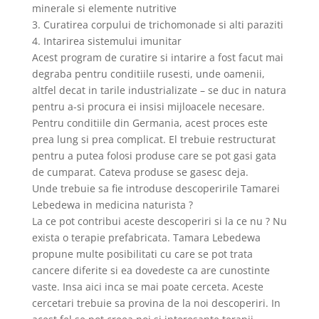
minerale si elemente nutritive
3. Curatirea corpului de trichomonade si alti paraziti
4. Intarirea sistemului imunitar
Acest program de curatire si intarire a fost facut mai
degraba pentru conditiile rusesti, unde oamenii,
altfel decat in tarile industrializate – se duc in natura
pentru a-si procura ei insisi mijloacele necesare.
Pentru conditiile din Germania, acest proces este
prea lung si prea complicat. El trebuie restructurat
pentru a putea folosi produse care se pot gasi gata
de cumparat. Cateva produse se gasesc deja.
Unde trebuie sa fie introduse descoperirile Tamarei
Lebedewa in medicina naturista ?
La ce pot contribui aceste descoperiri si la ce nu ? Nu
exista o terapie prefabricata. Tamara Lebedewa
propune multe posibilitati cu care se pot trata
cancere diferite si ea dovedeste ca are cunostinte
vaste. Insa aici inca se mai poate cerceta. Aceste
cercetari trebuie sa provina de la noi descoperiri. In