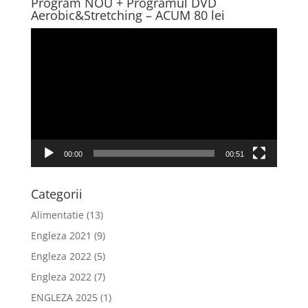
Program NOU + Programul DVD
Aerobic&Stretching – ACUM 80 lei
Player
video
00:00
00:51
Categorii
Alimentatie
(13)
Engleza 2021
(9)
Engleza 2022
(5)
Engleza 2022
(7)
ENGLEZA 2025
(1)