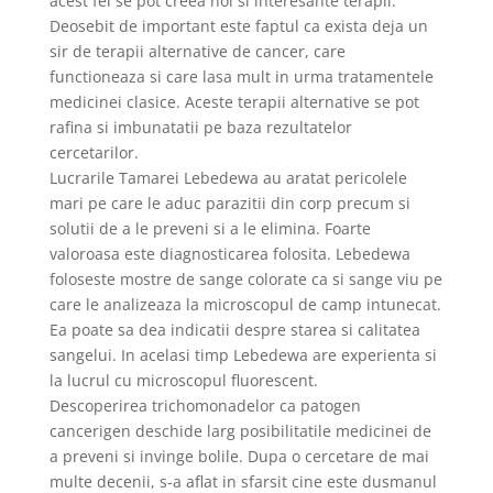
acest fel se pot creea noi si interesante terapii.
Deosebit de important este faptul ca exista deja un
sir de terapii alternative de cancer, care
functioneaza si care lasa mult in urma tratamentele
medicinei clasice. Aceste terapii alternative se pot
rafina si imbunatatii pe baza rezultatelor
cercetarilor.
Lucrarile Tamarei Lebedewa au aratat pericolele
mari pe care le aduc parazitii din corp precum si
solutii de a le preveni si a le elimina. Foarte
valoroasa este diagnosticarea folosita. Lebedewa
foloseste mostre de sange colorate ca si sange viu pe
care le analizeaza la microscopul de camp intunecat.
Ea poate sa dea indicatii despre starea si calitatea
sangelui. In acelasi timp Lebedewa are experienta si
la lucrul cu microscopul fluorescent.
Descoperirea trichomonadelor ca patogen
cancerigen deschide larg posibilitatile medicinei de
a preveni si invinge bolile. Dupa o cercetare de mai
multe decenii, s-a aflat in sfarsit cine este dusmanul