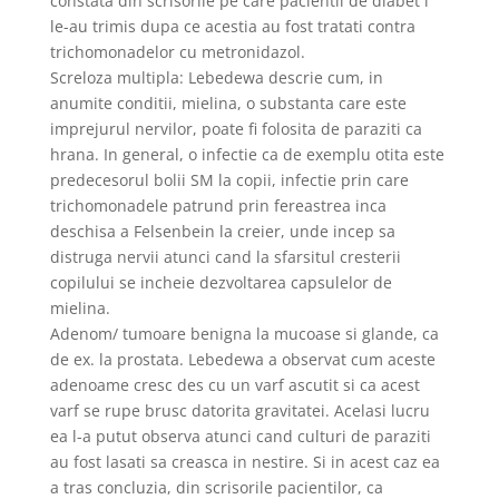
constata din scrisorile pe care pacientii de diabet i
le-au trimis dupa ce acestia au fost tratati contra
trichomonadelor cu metronidazol.
Screloza multipla: Lebedewa descrie cum, in
anumite conditii, mielina, o substanta care este
imprejurul nervilor, poate fi folosita de paraziti ca
hrana. In general, o infectie ca de exemplu otita este
predecesorul bolii SM la copii, infectie prin care
trichomonadele patrund prin fereastrea inca
deschisa a Felsenbein la creier, unde incep sa
distruga nervii atunci cand la sfarsitul cresterii
copilului se incheie dezvoltarea capsulelor de
mielina.
Adenom/ tumoare benigna la mucoase si glande, ca
de ex. la prostata. Lebedewa a observat cum aceste
adenoame cresc des cu un varf ascutit si ca acest
varf se rupe brusc datorita gravitatei. Acelasi lucru
ea l-a putut observa atunci cand culturi de paraziti
au fost lasati sa creasca in nestire. Si in acest caz ea
a tras concluzia, din scrisorile pacientilor, ca