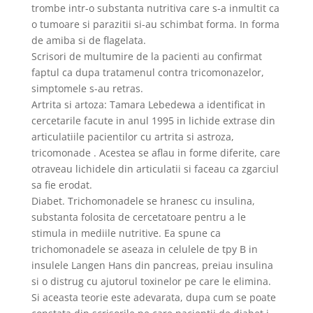
trombe intr-o substanta nutritiva care s-a inmultit ca
o tumoare si parazitii si-au schimbat forma. In forma
de amiba si de flagelata.
Scrisori de multumire de la pacienti au confirmat
faptul ca dupa tratamenul contra tricomonazelor,
simptomele s-au retras.
Artrita si artoza: Tamara Lebedewa a identificat in
cercetarile facute in anul 1995 in lichide extrase din
articulatiile pacientilor cu artrita si astroza,
tricomonade . Acestea se aflau in forme diferite, care
otraveau lichidele din articulatii si faceau ca zgarciul
sa fie erodat.
Diabet. Trichomonadele se hranesc cu insulina,
substanta folosita de cercetatoare pentru a le
stimula in mediile nutritive. Ea spune ca
trichomonadele se aseaza in celulele de tpy B in
insulele Langen Hans din pancreas, preiau insulina
si o distrug cu ajutorul toxinelor pe care le elimina.
Si aceasta teorie este adevarata, dupa cum se poate