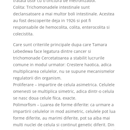
tratata usor cu o tinctura de metronizadol.
Colita: Trichomonadele intestinale sunt
declansatoare a mai multor boli intestinale. Acestea
au fost descoperite deja in 1926 si pot fi
responsabile de hemocolita, colita, enterocolita si
colecistita.
Care sunt criteriile principale dupa care Tamara
Lebedewa face legatura dintre cancer si
trichomonade Cercetatoarea a stabilit lucrurile
comune in modul urmator: Crestere haotica, adica
multiplicarea celulelor, nu se supune mecanismelor
regulatorii din organism.
Proliferare – impartire de celula asimetrica. Celulele
omenesti se multiplica simetric, adica dintr-o celula
se nasc doua celule fiica, exacte.
Polimorfism – Luarea de forme diferite: ca urmare a
impartirii celulelor in mod asimetric, celulele pot lua
forme diferite, au marimi diferite, pot sa aiba mai
multi nuclei de celula si continut genetic diferit. Din