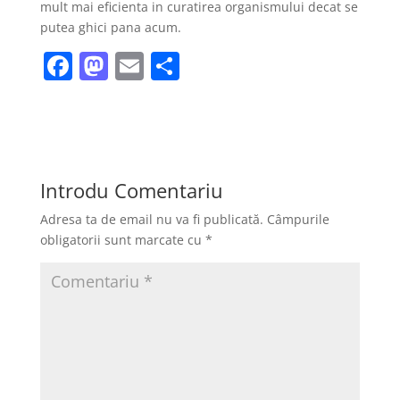
mult mai eficienta in curatirea organismului decat se
putea ghici pana acum.
F
M
E
P
a
a
m
ar
c
st
ai
ta
e
o
l
je
b
d
a
Introdu Comentariu
o
o
z
Adresa ta de email nu va fi publicată.
Câmpurile
o
n
ă
obligatorii sunt marcate cu
*
k