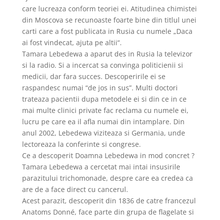
care lucreaza conform teoriei ei. Atitudinea chimistei
din Moscova se recunoaste foarte bine din titlul unei
carti care a fost publicata in Rusia cu numele „Daca
ai fost vindecat, ajuta pe altii“.
Tamara Lebedewa a aparut des in Rusia la televizor
si la radio. Si a incercat sa convinga politicienii si
medicii, dar fara succes. Descoperirile ei se
raspandesc numai “de jos in sus”. Multi doctori
trateaza pacientii dupa metodele ei si din ce in ce
mai multe clinici private fac reclama cu numele ei,
lucru pe care ea il afla numai din intamplare. Din
anul 2002, Lebedewa viziteaza si Germania, unde
lectoreaza la conferinte si congrese.
Ce a descoperit Doamna Lebedewa in mod concret ?
Tamara Lebedewa a cercetat mai intai insusirile
parazitului trichomonade, despre care ea credea ca
are de a face direct cu cancerul.
Acest parazit, descoperit din 1836 de catre francezul
Anatoms Donné, face parte din grupa de flagelate si