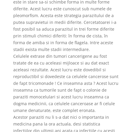
este in stare sa-si schimbe forma in multe forme
diferite. Acest lucru este cunoscut sub numele de
pleomorfism. Acesta este strategia parazitului de a
putea supravietui in medii diferite. Cercetatoarei i-a
fost posibil sa aduca parazitul in trei forme diferite
prin stimuli chimici diferiti: în forma de cista, în
forma de amiba si in forma de flagela. Intre aceste
stadii exista multe stadii intermediare.
Celulele extrase din tumori cancerigene au fost
tratate de ea cu aceleasi mijloace si au dat exact
aceleasi rezultate. Acest lucru este dovedibil si
reproductibil si dovedeste ca celulele cancerose sunt
de fapt tricomonade ! Ce inseamna asta ? Acest lucru
inseamna ca tumorile sunt de fapt o colonie de
paraziti monocelulari si acest lucru inseamna ca
dogma medicinii, ca celulele canceroase ar fi celule
umane denaturate, este complet eronata.
Acestor paraziti nu li s-a dat nici o importanta in
medicina pana la ora actuala, desi statistica
infectiilor din ultimii ani arata ca infectiile cu acesti