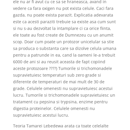
ele nu ar fi avut cu ce sa se hraneasca, avand in
vedere ca fara oxigen nu pot exista celule. Caci fara
gazda, nu poate exista parazit. Explicatia adevarata
este ca acesti paraziti trebuie sa existe asa cum sunt
si nu s-au dezvoltat la intamplare ci ca orice fiinta,
ele toate au fost create de Dumnezeu cu un anumit
scop. Doar cum poate un protozor unicelular sa stie
sa produca o substanta care sa dizolve celula umana
pentru a patrunde in ea, cand la oameni le-a trebuit
6000 de ani si au reusit aceasta de fapt copiind
aceste protozoare ????) Tumorile si trichomonadele
supravietuiesc temperaturi sub zero grade si
diferente de temperaturi de mai mult de 30 de
grade. Celulele omenesti nu supravietuiesc acestui
lucru. Tumorile si trichomonadele supravietuiesc un
tratament cu pepsina si trypsina, enzime pentru
digestia proteinelor. Celulele omenesti nu
supravietuiesc acestui lucru.
Teoria Tamarei Lebedewa arata ca toate celelalte