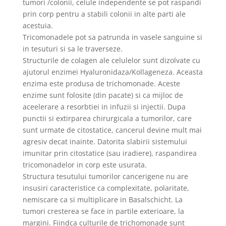
tumori /colonii, celule independente se pot raspandi
prin corp pentru a stabili colonii in alte parti ale
acestuia.
Tricomonadele pot sa patrunda in vasele sanguine si
in tesuturi si sa le traverseze.
Structurile de colagen ale celulelor sunt dizolvate cu
ajutorul enzimei Hyaluronidaza/Kollageneza. Aceasta
enzima este produsa de trichomonade. Aceste
enzime sunt folosite (din pacate) si ca mijloc de
aceelerare a resorbtiei in infuzii si injectii. Dupa
punctii si extirparea chirurgicala a tumorilor, care
sunt urmate de citostatice, cancerul devine mult mai
agresiv decat inainte. Datorita slabirii sistemului
imunitar prin citostatice (sau iradiere), raspandirea
tricomonadelor in corp este usurata.
Structura tesutului tumorilor cancerigene nu are
insusiri caracteristice ca complexitate, polaritate,
nemiscare ca si multiplicare in Basalschicht. La
tumori cresterea se face in partile exterioare, la
margini. Fiindca culturile de trichomonade sunt