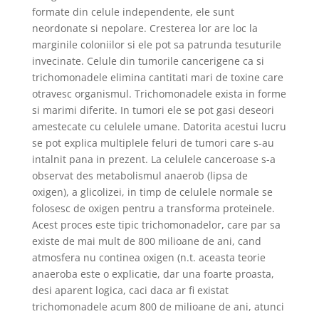
formate din celule independente, ele sunt
neordonate si nepolare. Cresterea lor are loc la
marginile coloniilor si ele pot sa patrunda tesuturile
invecinate. Celule din tumorile cancerigene ca si
trichomonadele elimina cantitati mari de toxine care
otravesc organismul. Trichomonadele exista in forme
si marimi diferite. In tumori ele se pot gasi deseori
amestecate cu celulele umane. Datorita acestui lucru
se pot explica multiplele feluri de tumori care s-au
intalnit pana in prezent. La celulele canceroase s-a
observat des metabolismul anaerob (lipsa de
oxigen), a glicolizei, in timp de celulele normale se
folosesc de oxigen pentru a transforma proteinele.
Acest proces este tipic trichomonadelor, care par sa
existe de mai mult de 800 milioane de ani, cand
atmosfera nu continea oxigen (n.t. aceasta teorie
anaeroba este o explicatie, dar una foarte proasta,
desi aparent logica, caci daca ar fi existat
trichomonadele acum 800 de milioane de ani, atunci