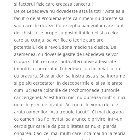
si factorul fizic care creeaza cancerul!
De ce Lebedewa nu dovedeste asta la toti ? Asta ea a
facut-o deja! Problema este ca nimeni nu doreste sa
vada aceste dovezi. Cu exceptia oamenilor care sunt
deschisi sa se ocupe cu posibilitatile noi si a celor
care au curajul sa verifice o teorie care are
potentialul de a revolutiona medicina clasica. De
asemenea, cu dovezile gasite de Lebedewa se vor
ocupa si toti cei care cauta alternative adevarate
impotriva cancerului. Lebedewa si-a incheiat lucrul
cu bravura. Si ea ar dori sa instruiasca si sa indrume
si pe alti cercetatori in descoperirile ei si sa le arate
cum lucreaza coloniile de trochomonade (tumorile
cancerigene). Acest lucru nici nu dureaza mult si nici
nu este greu de invatat. Aici nu este vorba de a le
arata oamenilor „Asa trebuie facut!“. Ci mai degraba
ca oamenii sa fie invitati sa arunce o privire. Intr-un
cerc sigur care le da posibilitatea sa nu-si piarda
onoarea. Caci cei mai multi care inca mai tin la teoria