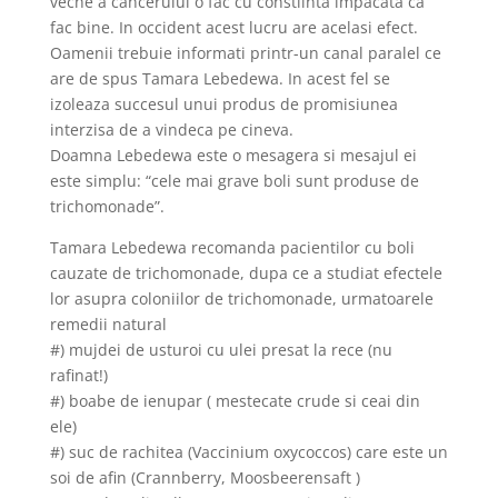
veche a cancerului o fac cu constiinta impacata ca
fac bine. In occident acest lucru are acelasi efect.
Oamenii trebuie informati printr-un canal paralel ce
are de spus Tamara Lebedewa. In acest fel se
izoleaza succesul unui produs de promisiunea
interzisa de a vindeca pe cineva.
Doamna Lebedewa este o mesagera si mesajul ei
este simplu: “cele mai grave boli sunt produse de
trichomonade”.
Tamara Lebedewa recomanda pacientilor cu boli
cauzate de trichomonade, dupa ce a studiat efectele
lor asupra coloniilor de trichomonade, urmatoarele
remedii natural
#) mujdei de usturoi cu ulei presat la rece (nu
rafinat!)
#) boabe de ienupar ( mestecate crude si ceai din
ele)
#) suc de rachitea (Vaccinium oxycoccos) care este un
soi de afin (Crannberry, Moosbeerensaft )