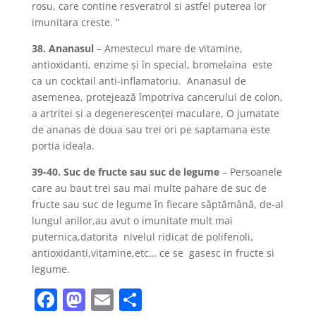
rosu, care contine resveratrol si astfel puterea lor
imunitara creste. ”
38. Ananasul
– Amestecul mare de vitamine,
antioxidanti, enzime şi în special, bromelaina este
ca un cocktail anti-inflamatoriu. Ananasul de
asemenea, protejează împotriva cancerului de colon,
a artritei şi a degenerescenţei maculare, O jumatate
de ananas de doua sau trei ori pe saptamana este
portia ideala.
39-40. Suc de fructe sau suc de legume
– Persoanele
care au baut trei sau mai multe pahare de suc de
fructe sau suc de legume în fiecare săptămână, de-al
lungul anilor,au avut o imunitate mult mai
puternica,datorita nivelul ridicat de polifenoli,
antioxidanti,vitamine,etc… ce se gasesc in fructe si
legume.
F
M
E
P