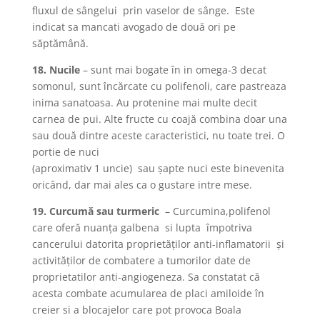
fluxul de sângelui prin vaselor de sânge. Este
indicat sa mancati avogado de două ori pe
săptămână.
18. Nucile
– sunt mai bogate în in omega-3 decat
somonul, sunt încărcate cu polifenoli, care pastreaza
inima sanatoasa. Au protenine mai multe decit
carnea de pui. Alte fructe cu coajă combina doar una
sau două dintre aceste caracteristici, nu toate trei. O
portie de nuci
(aproximativ 1 uncie) sau şapte nuci este binevenita
oricând, dar mai ales ca o gustare intre mese.
19. Curcumă sau turmeric
– Curcumina,polifenol
care oferă nuanţa galbena si lupta împotriva
cancerului datorita proprietăţilor anti-inflamatorii şi
activităţilor de combatere a tumorilor date de
proprietatilor anti-angiogeneza. Sa constatat că
acesta combate acumularea de placi amiloide în
creier si a blocajelor care pot provoca Boala