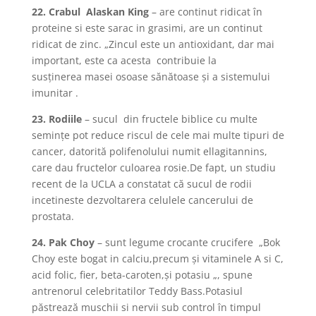
22. Crabul Alaskan King
– are continut ridicat în
proteine si este sarac in grasimi, are un continut
ridicat de zinc. „Zincul este un antioxidant, dar mai
important, este ca acesta contribuie la
susţinerea masei osoase sănătoase şi a sistemului
imunitar .
23. Rodiile
– sucul din fructele biblice cu multe
seminţe pot reduce riscul de cele mai multe tipuri de
cancer, datorită polifenolului numit ellagitannins,
care dau fructelor culoarea rosie.De fapt, un studiu
recent de la UCLA a constatat că sucul de rodii
incetineste dezvoltarera celulele cancerului de
prostata.
24. Pak Choy
– sunt legume crocante crucifere „Bok
Choy este bogat in calciu,precum şi vitaminele A si C,
acid folic, fier, beta-caroten,şi potasiu „, spune
antrenorul celebritatilor Teddy Bass.Potasiul
păstrează muschii si nervii sub control în timpul