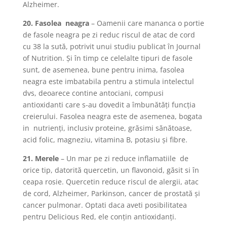
Alzheimer.
20. Fasolea neagra
– Oamenii care mananca o portie
de fasole neagra pe zi reduc riscul de atac de cord
cu 38 la sută, potrivit unui studiu publicat în Journal
of Nutrition. Şi în timp ce celelalte tipuri de fasole
sunt, de asemenea, bune pentru inima, fasolea
neagra este imbatabila pentru a stimula intelectul
dvs, deoarece contine antociani, compusi
antioxidanti care s-au dovedit a îmbunătăţi funcţia
creierului. Fasolea neagra este de asemenea, bogata
in nutrienţi, inclusiv proteine, grăsimi sănătoase,
acid folic, magneziu, vitamina B, potasiu şi fibre.
21. Merele
– Un mar pe zi reduce inflamatiile de
orice tip, datorită quercetin, un flavonoid, găsit si în
ceapa rosie. Quercetin reduce riscul de alergii, atac
de cord, Alzheimer, Parkinson, cancer de prostată şi
cancer pulmonar. Optati daca aveti posibilitatea
pentru Delicious Red, ele conţin antioxidanţi.