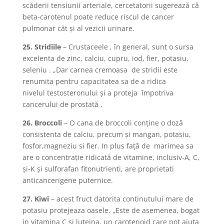
scăderii tensiunii arteriale, cercetatorii sugerează că
beta-carotenul poate reduce riscul de cancer
pulmonar cât şi al vezicii urinare.
25. Stridiile
– Crustaceele , în general, sunt o sursa
excelenta de zinc, calciu, cupru, iod, fier, potasiu,
seleniu . „Dar carnea cremoasa de stridii este
renumita pentru capacitatea sa de a ridica
nivelul testosteronului şi a proteja împotriva
cancerului de prostată .
26. Broccoli
– O cana de broccoli conţine o doză
consistenta de calciu, precum şi mangan, potasiu,
fosfor,magneziu si fier. In plus faţă de marimea sa
are o concentraţie ridicată de vitamine, inclusiv-A, C,
şi-K şi sulforafan fitonutrienti, are proprietati
anticancerigene puternice.
27. Kiwi
– acest fruct datorita continutului mare de
potasiu protejeaza oasele. „Este de asemenea, bogat
in vitamina C si luteina, un carotenoid care pot ajuta