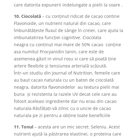
care datorita expunerii indelungate a pielii la soare .
10. Ciocolată
– cu conţinut ridicat de cacao contine
Flavonoide, un nutrient natural din cacao, care
îmbunătăţeste fluxul de sânge în creier, care ajuta la
imbunatatirea funcţiei cognitive. Ciocolata
neagra cu continut mai mare de 50% cacao conţine
asa numitul Procyanidin tanin, care este de
asemenea găsit in vinul rosu si care să poată ţine
artere flexibile şi tensiunea arterială scăzută.
Într-un studiu din Journal of Nutrition, femeile care
au baut cacao naturala cu un baton de ciocolată
neagra, datorita flavonoidelor au textura pielii mai
buna şi rezistenta la razele UV decat cele care au
folosit aceleasi ingrediente dar nu erau din cacao
naturala.Răsfăţaţi-vă zilnic cu o uncie de cacao
naturala pe zi pentru a obţine toate beneficiile
11. Tonul
– acesta are un mic secret: Seleniu. Acest
nutrient ajută la păstrarea elastinei, o proteina care