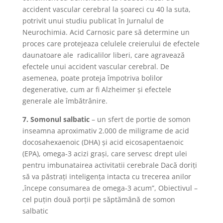
accident vascular cerebral la şoareci cu 40 la suta,
potrivit unui studiu publicat în Jurnalul de
Neurochimia. Acid Carnosic pare să determine un
proces care protejeaza celulele creierului de efectele
daunatoare ale radicalilor liberi, care agravează
efectele unui accident vascular cerebral. De
asemenea, poate proteja împotriva bolilor
degenerative, cum ar fi Alzheimer şi efectele
generale ale îmbătrânire.
7. Somonul salbatic
– un sfert de portie de somon
inseamna aproximativ 2.000 de miligrame de acid
docosahexaenoic (DHA) şi acid eicosapentaenoic
(EPA), omega-3 acizi graşi, care servesc drept ulei
pentru imbunatairea activitatii cerebrale Dacă doriţi
să va păstraţi inteligenţa intacta cu trecerea anilor
,începe consumarea de omega-3 acum”, Obiectivul –
cel puţin două porţii pe săptămână de somon
salbatic