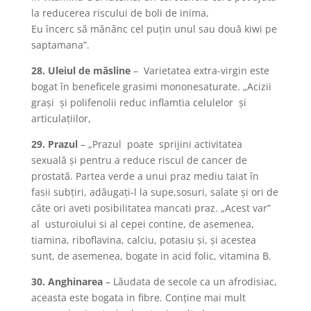
la reducerea riscului de boli de inima,
Eu încerc să mănânc cel puţin unul sau două kiwi pe
saptamana”.
28. Uleiul de măsline
– Varietatea extra-virgin este
bogat în beneficele grasimi mononesaturate. „Acizii
graşi şi polifenolii reduc inflamtia celulelor şi
articulaţiilor,
29. Prazul
– „Prazul poate sprijini activitatea
sexuală şi pentru a reduce riscul de cancer de
prostată. Partea verde a unui praz mediu taiat în
fasii subţiri, adăugaţi-l la supe,sosuri, salate şi ori de
câte ori aveti posibilitatea mancati praz. „Acest var”
al usturoiului si al cepei contine, de asemenea,
tiamina, riboflavina, calciu, potasiu şi, şi acestea
sunt, de asemenea, bogate in acid folic, vitamina B.
30. Anghinarea
– Lăudata de secole ca un afrodisiac,
aceasta este bogata in fibre. Conţine mai mult