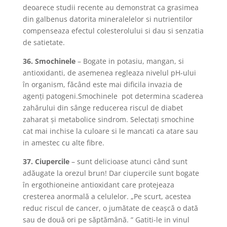
deoarece studii recente au demonstrat ca grasimea
din galbenus datorita mineralelelor si nutrientilor
compenseaza efectul colesterolului si dau si senzatia
de satietate.
36. Smochinele
– Bogate in potasiu, mangan, si
antioxidanti, de asemenea regleaza nivelul pH-ului
în organism, făcând este mai dificila invazia de
agenţi patogeni.Smochinele pot determina scaderea
zahărului din sânge reducerea riscul de diabet
zaharat şi metabolice sindrom. Selectaţi smochine
cat mai inchise la culoare si le mancati ca atare sau
in amestec cu alte fibre.
37. Ciupercile
– sunt delicioase atunci când sunt
adăugate la orezul brun! Dar ciupercile sunt bogate
în ergothioneine antioxidant care protejeaza
cresterea anormală a celulelor. „Pe scurt, acestea
reduc riscul de cancer, o jumătate de ceaşcă o dată
sau de două ori pe săptămână. ” Gatiti-le in vinul