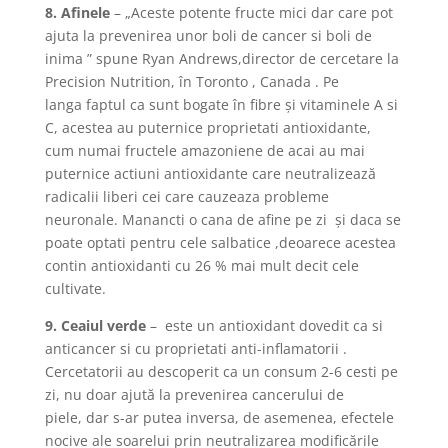
8. Afinele
– „Aceste potente fructe mici dar care pot
ajuta la prevenirea unor boli de cancer si boli de
inima ” spune Ryan Andrews,director de cercetare la
Precision Nutrition, în Toronto , Canada . Pe
langa faptul ca sunt bogate în fibre şi vitaminele A si
C, acestea au puternice proprietati antioxidante,
cum numai fructele amazoniene de acai au mai
puternice actiuni antioxidante care neutralizează
radicalii liberi cei care cauzeaza probleme
neuronale. Manancti o cana de afine pe zi şi daca se
poate optati pentru cele salbatice ,deoarece acestea
contin antioxidanti cu 26 % mai mult decit cele
cultivate.
9. Ceaiul verde
– este un antioxidant dovedit ca si
anticancer si cu proprietati anti-inflamatorii .
Cercetatorii au descoperit ca un consum 2-6 cesti pe
zi, nu doar ajută la prevenirea cancerului de
piele, dar s-ar putea inversa, de asemenea, efectele
nocive ale soarelui prin neutralizarea modificările