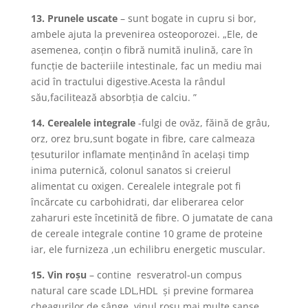
13. Prunele uscate
– sunt bogate in cupru si bor,
ambele ajuta la prevenirea osteoporozei. „Ele, de
asemenea, conţin o fibră numită inulină, care în
funcţie de bacteriile intestinale, fac un mediu mai
acid în tractului digestive.Acesta la rândul
său,facilitează absorbţia de calciu. ”
14. Cerealele integrale
-fulgi de ovăz, făină de grâu,
orz, orez bru,sunt bogate in fibre, care calmeaza
ţesuturilor inflamate menţinând în acelaşi timp
inima puternică, colonul sanatos si creierul
alimentat cu oxigen. Cerealele integrale pot fi
încărcate cu carbohidrati, dar eliberarea celor
zaharuri este încetinită de fibre. O jumatate de cana
de cereale integrale contine 10 grame de proteine
iar, ele furnizeza ,un echilibru energetic muscular.
15. Vin roşu
– contine resveratrol-un compus
natural care scade LDL,HDL şi previne formarea
cheagurilor de sânge, vinul roşu,mai multe şanse