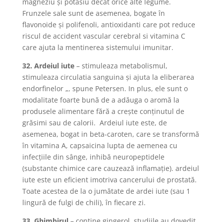
magneziu şi potasiu decat orice alte legume.
Frunzele sale sunt de asemenea, bogate în
flavonoide şi polifenoli, antioxidanti care pot reduce
riscul de accident vascular cerebral si vitamina C
care ajuta la mentinerea sistemului imunitar.
32. Ardeiul iute
– stimuleaza metabolismul,
stimuleaza circulatia sanguina şi ajuta la eliberarea
endorfinelor „, spune Petersen. In plus, ele sunt o
modalitate foarte bună de a adăuga o aromă la
produsele alimentare fără a creşte conţinutul de
grăsimi sau de calorii. Ardeiul iute este, de
asemenea, bogat in beta-caroten, care se transformă
în vitamina A, capsaicina lupta de aemenea cu
infecţiile din sânge, inhibă neuropeptidele
(substante chimice care cauzează inflamaţie). ardeiul
iute este un eficient imotriva cancerului de prostată.
Toate acestea de la o jumătate de ardei iute (sau 1
lingură de fulgi de chili), în fiecare zi.
33. Ghimbirul
– contine gingerol, studiile au dovedit