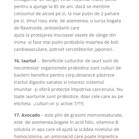
pentru a ajunge la 85 de ani, dacă se menţine
consumul de alcool pe zi, la mai puţin de 2 pahare
pe zi. Vinul rosu este, de asemenea, o sursa bogata
de flavonoide, antioxidanti care
ajuta la protejarea mucoasei vasele de sânge din
inima şi face mai putin probabila moartea de boli
cardiovasculare, potrivit cercetătorilor japonezi.
16. Iaurtul
– Beneficiile culturilor de iaurt sunt de
necontestat: organismele probiotice sunt culturi de
bacterii benefice pentru corp,deoarece păstreze
tractul digestiv sanatos si intaresc sistemul
imunitar şi oferă protecţie împotriva cancerului. Nu
toate iaurturile sunt probiotice, doar cele care au pe
eticheta „culturi vii şi active.”(???)
17. Avocado
– este plin de grasimi mononesaturate,
este de asemenea,bogate în acid folic, vitamina B
solubila in apa care vă ajută la scădea nivelului de
homocisteina, un aminoacid care poate împiedica