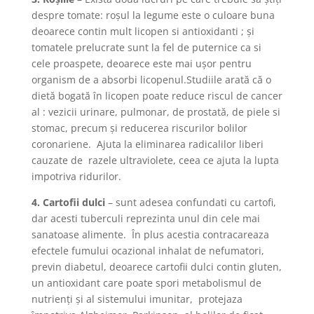
despre tomate: roşul la legume este o culoare buna
deoarece contin mult licopen si antioxidanti ; şi
tomatele prelucrate sunt la fel de puternice ca si
cele proaspete, deoarece este mai uşor pentru
organism de a absorbi licopenul.Studiile arată că o
dietă bogată în licopen poate reduce riscul de cancer
al : vezicii urinare, pulmonar, de prostată, de piele si
stomac, precum şi reducerea riscurilor bolilor
coronariene. Ajuta la eliminarea radicalilor liberi
cauzate de razele ultraviolete, ceea ce ajuta la lupta
impotriva ridurilor.
4. Cartofii dulci
– sunt adesea confundati cu cartofi,
dar acesti tuberculi reprezinta unul din cele mai
sanatoase alimente. În plus acestia contracareaza
efectele fumului ocazional inhalat de nefumatori,
previn diabetul, deoarece cartofii dulci contin gluten,
un antioxidant care poate spori metabolismul de
nutrienţi şi al sistemului imunitar, protejaza