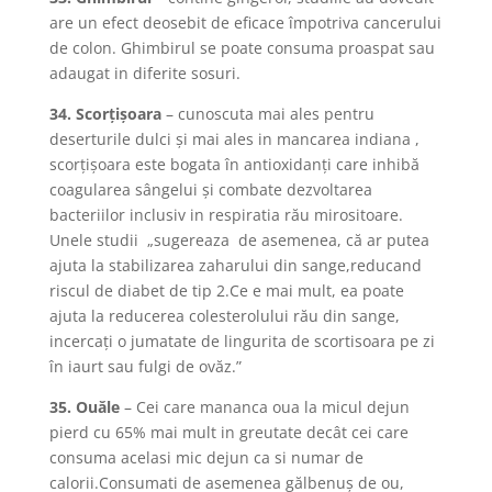
are un efect deosebit de eficace împotriva cancerului
de colon. Ghimbirul se poate consuma proaspat sau
adaugat in diferite sosuri.
34. Scorţişoara
– cunoscuta mai ales pentru
deserturile dulci şi mai ales in mancarea indiana ,
scorţişoara este bogata în antioxidanţi care inhibă
coagularea sângelui şi combate dezvoltarea
bacteriilor inclusiv in respiratia rău mirositoare.
Unele studii „sugereaza de asemenea, că ar putea
ajuta la stabilizarea zaharului din sange,reducand
riscul de diabet de tip 2.Ce e mai mult, ea poate
ajuta la reducerea colesterolului rău din sange,
incercaţi o jumatate de lingurita de scortisoara pe zi
în iaurt sau fulgi de ovăz.”
35. Ouăle
– Cei care mananca oua la micul dejun
pierd cu 65% mai mult in greutate decât cei care
consuma acelasi mic dejun ca si numar de
calorii.Consumati de asemenea gălbenuş de ou,