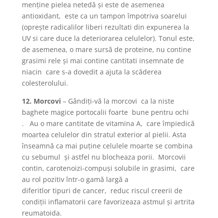
menţine pielea netedă şi este de asemenea
antioxidant, este ca un tampon împotriva soarelui
(opreşte radicalilor liberi rezultati din expunerea la
UV si care duce la deteriorarea celulelor). Tonul este,
de asemenea, o mare sursă de proteine, nu contine
grasimi rele şi mai contine cantitati insemnate de
niacin care s-a dovedit a ajuta la scăderea
colesterolului.
12. Morcovi
– Gândiţi-vă la morcovi ca la niste
baghete magice portocalii foarte bune pentru ochi
. Au o mare cantitate de vitamina A, care împiedică
moartea celulelor din stratul exterior al pielii. Asta
înseamnă ca mai puţine celulele moarte se combina
cu sebumul şi astfel nu blocheaza porii. Morcovii
contin, carotenoizi-compuşi solubile in grasimi, care
au rol pozitiv într-o gamă largă a
diferitlor tipuri de cancer, reduc riscul creerii de
condiţii inflamatorii care favorizeaza astmul şi artrita
reumatoida.