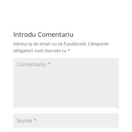
a
a
m
ar
c
st
ai
ta
e
o
l
je
b
d
a
Introdu Comentariu
o
o
z
Adresa ta de email nu va fi publicată.
Câmpurile
o
n
ă
obligatorii sunt marcate cu
*
k