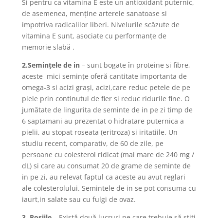
Si pentru ca vitamina E este un antioxidant puternic,
de asemenea, menţine arterele sanatoase si
impotriva radicalilor liberi. Nivelurile scăzute de
vitamina E sunt, asociate cu performanţe de
memorie slabă .
2.Seminţele de in
– sunt bogate în proteine si fibre,
aceste mici seminţe oferă cantitate importanta de
omega-3 si acizi graşi, acizi,care reduc petele de pe
piele prin continutul de fier si reduc ridurile fine. O
jumătate de lingurita de seminte de in pe zi timp de
6 saptamani au prezentat o hidratare puternica a
pielii, au stopat roseata (eritroza) si iritatiile. Un
studiu recent, comparativ, de 60 de zile, pe
persoane cu colesterol ridicat (mai mare de 240 mg /
dL) si care au consumat 20 de grame de seminte de
in pe zi, au relevat faptul ca aceste au avut reglari
ale colesterolului. Semintele de in se pot consuma cu
iaurt,in salate sau cu fulgi de ovaz.
3. Roşiile
– Există două lucruri pe care trebuie să ştiţi