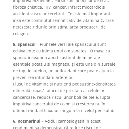
împotriva Alzheimer, Parkinson, al bolilor de ficat,
fibroza chistica, HIV, cancer, infarct miocardic si
accident vascular cerebral. Ce este mai important
insa este continutul semnificativ de vitamina C, care
netezeşte ridurile prin stimularea producerii de
colagen.
5. Spanacul
– Frunzele verzi ale spanacului sunt
echivalente cu inima unui om sanatos. O masa cu
spanac inseamna aport sustinut de minerale
esentiale potasiu şi magneziu şi este una din sursele
de top de luteina, un antioxidant care poate ajuta la
prevenirea înfundarii arterelor.
Plusul de vitamine si nutrienti pot susţine-densitatea
minerală osoasă, atacul de prostata al celulelor
canceroase, reduce riscul unor boli de piele, lupta
impotriva cancerului de colon şi creşterea nu în
ultimul rând, al fluxului sanguin la nivelul penisului.
6. Rozmarinul
– Acidul carnosic găsit în acest
condiment sa demonstrat că reduce riscul de