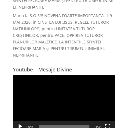
SFINTEI FECIOARE MARIA și PENTRU TRIUMFUL INIMII
EI. NEPRIHĂNITE
Maria
la
S.O.S!!! NOVENĂ FOARTE IMPORTANTĂ, 1-9
MAI 2026, în CINSTEA LUI „ISUS, REGELE TUTUROR
NAȚIUNILOR!”, pentru UNITATEA TUTUROR
CREȘTINILOR, pentru PACE, OPRIREA TUTUROR
PLANURILOR MALEFICE, LA INTENȚIILE SFINTEI
FECIOARE MARIA și PENTRU TRIUMFUL INIMII EI.
NEPRIHĂNITE
Youtube – Mesaje Divine
Player
video
00:00
11:35