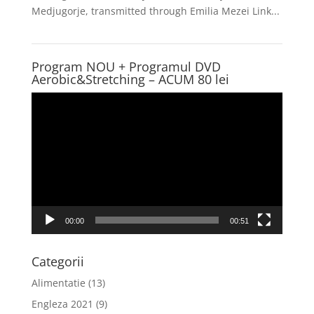
Medjugorje, transmitted through Emilia Mezei Link...
Program NOU + Programul DVD
Aerobic&Stretching – ACUM 80 lei
Player
video
00:00
00:51
Categorii
Alimentatie
(13)
Engleza 2021
(9)