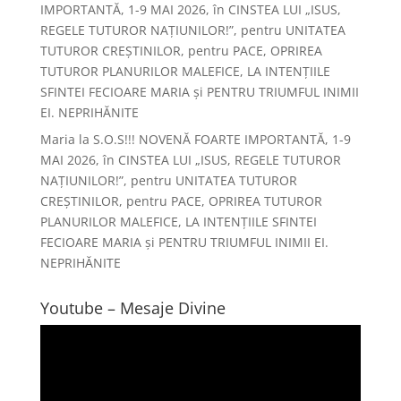
IMPORTANTĂ, 1-9 MAI 2026, în CINSTEA LUI „ISUS,
REGELE TUTUROR NAȚIUNILOR!”, pentru UNITATEA
TUTUROR CREȘTINILOR, pentru PACE, OPRIREA
TUTUROR PLANURILOR MALEFICE, LA INTENȚIILE
SFINTEI FECIOARE MARIA și PENTRU TRIUMFUL INIMII
EI. NEPRIHĂNITE
Maria
la
S.O.S!!! NOVENĂ FOARTE IMPORTANTĂ, 1-9
MAI 2026, în CINSTEA LUI „ISUS, REGELE TUTUROR
NAȚIUNILOR!”, pentru UNITATEA TUTUROR
CREȘTINILOR, pentru PACE, OPRIREA TUTUROR
PLANURILOR MALEFICE, LA INTENȚIILE SFINTEI
FECIOARE MARIA și PENTRU TRIUMFUL INIMII EI.
NEPRIHĂNITE
Youtube – Mesaje Divine
Player
video