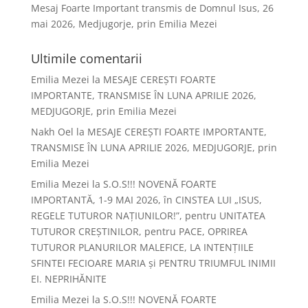
Mesaj Foarte Important transmis de Domnul Isus, 26
mai 2026, Medjugorje, prin Emilia Mezei
Ultimile comentarii
Emilia Mezei
la
MESAJE CEREȘTI FOARTE
IMPORTANTE, TRANSMISE ÎN LUNA APRILIE 2026,
MEDJUGORJE, prin Emilia Mezei
Nakh Oel
la
MESAJE CEREȘTI FOARTE IMPORTANTE,
TRANSMISE ÎN LUNA APRILIE 2026, MEDJUGORJE, prin
Emilia Mezei
Emilia Mezei
la
S.O.S!!! NOVENĂ FOARTE
IMPORTANTĂ, 1-9 MAI 2026, în CINSTEA LUI „ISUS,
REGELE TUTUROR NAȚIUNILOR!”, pentru UNITATEA
TUTUROR CREȘTINILOR, pentru PACE, OPRIREA
TUTUROR PLANURILOR MALEFICE, LA INTENȚIILE
SFINTEI FECIOARE MARIA și PENTRU TRIUMFUL INIMII
EI. NEPRIHĂNITE
Emilia Mezei
la
S.O.S!!! NOVENĂ FOARTE