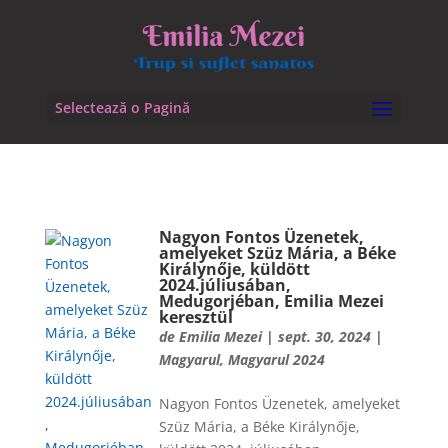
Selectează o Pagină
Nagyon Fontos Üzenetek,
amelyeket Szüz Mária, a Béke
Királynője, küldött
2024.júliusában,
Medugorjéban, Emilia Mezei
keresztül
de
Emilia Mezei
|
sept. 30, 2024
|
Magyarul
,
Magyarul 2024
Nagyon Fontos Üzenetek, amelyeket
Szüz Mária, a Béke Királynője,