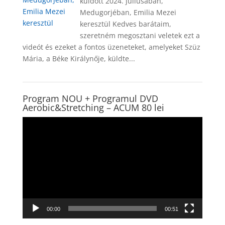
küldött 2024. júliusában,
Medugorjéban, Emilia Mezei
keresztül Kedves barátaim,
szeretném megosztani veletek ezt a
videót és ezeket a fontos üzeneteket, amelyeket Szüz
Mária, a Béke Királynője, küldte...
Program NOU + Programul DVD
Aerobic&Stretching – ACUM 80 lei
Player
video
00:00
00:51