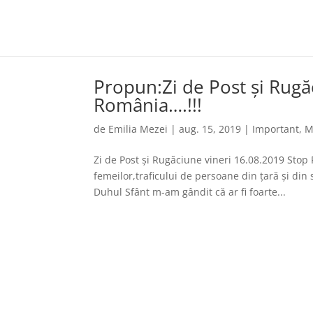
Propun:Zi de Post şi Rugă
România….!!!
de
Emilia Mezei
|
aug. 15, 2019
|
Important
,
M
Zi de Post şi Rugăciune vineri 16.08.2019 Stop 
femeilor,traficului de persoane din țară și di
Duhul Sfânt m-am gândit că ar fi foarte...