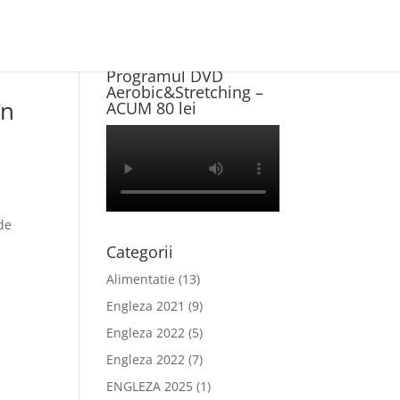
Program NOU +
Programul DVD
Aerobic&Stretching –
în
ACUM 80 lei
de
Categorii
Alimentatie
(13)
Engleza 2021
(9)
Engleza 2022
(5)
Engleza 2022
(7)
ENGLEZA 2025
(1)