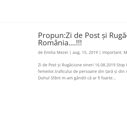
Propun:Zi de Post şi Rugă
România….!!!
de
Emilia Mezei
|
aug. 15, 2019
|
Important
,
M
Zi de Post şi Rugăciune vineri 16.08.2019 Stop 
femeilor,traficului de persoane din țară și di
Duhul Sfânt m-am gândit că ar fi foarte...