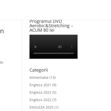
Program NOU +
Programul DVD
Aerobic&Stretching –
în
ACUM 80 lei
de
Categorii
Alimentatie
(13)
Engleza 2021
(9)
Engleza 2022
(5)
Engleza 2022
(7)
ENGLEZA 2025
(1)