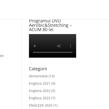
Program NOU +
Programul DVD
Aerobic&Stretching –
,
ACUM 80 lei
iei
n
Categorii
Alimentatie
(13)
Engleza 2021
(9)
Engleza 2022
(5)
Engleza 2022
(7)
ENGLEZA 2025
(1)