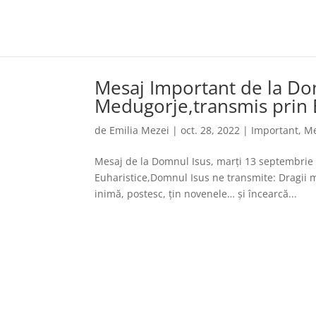
Mesaj Important de la Do
Medugorje,transmis prin 
de
Emilia Mezei
|
oct. 28, 2022
|
Important
,
Me
Mesaj de la Domnul Isus, marți 13 septembrie 
Euharistice,Domnul Isus ne transmite: Dragii m
inimă, postesc, țin novenele… și încearcă...