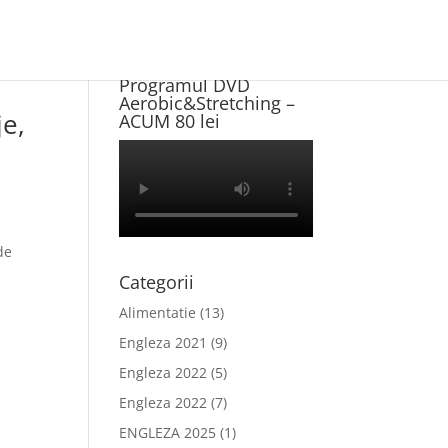
Program NOU +
Programul DVD
Aerobic&Stretching –
je,
ACUM 80 lei
de
Categorii
Alimentatie
(13)
Engleza 2021
(9)
Engleza 2022
(5)
Engleza 2022
(7)
ENGLEZA 2025
(1)