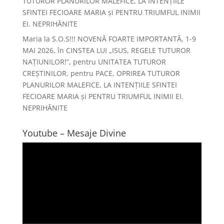
TUTUROR PLANURILOR MALEFICE, LA INTENȚIILE
SFINTEI FECIOARE MARIA și PENTRU TRIUMFUL INIMII
EI. NEPRIHĂNITE
Maria
la
S.O.S!!! NOVENĂ FOARTE IMPORTANTĂ, 1-9
MAI 2026, în CINSTEA LUI „ISUS, REGELE TUTUROR
NAȚIUNILOR!”, pentru UNITATEA TUTUROR
CREȘTINILOR, pentru PACE, OPRIREA TUTUROR
PLANURILOR MALEFICE, LA INTENȚIILE SFINTEI
FECIOARE MARIA și PENTRU TRIUMFUL INIMII EI.
NEPRIHĂNITE
Youtube – Mesaje Divine
Player
video