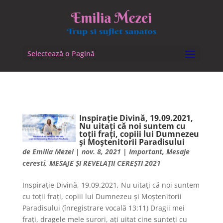
Selectează o Pagină
Inspirație Divină, 19.09.2021,
Nu uitați că noi suntem cu
toții frați, copiii lui Dumnezeu
și Moștenitorii Paradisului
de
Emilia Mezei
|
nov. 8, 2021
|
Important
,
Mesaje
ceresti
,
MESAJE ȘI REVELAȚII CEREȘTI 2021
Inspirație Divină, 19.09.2021, Nu uitați că noi suntem
cu toții frați, copiii lui Dumnezeu și Moștenitorii
Paradisului (înregistrare vocală 13:11) Dragii mei
frați, dragele mele surori, ați uitat cine sunteți cu