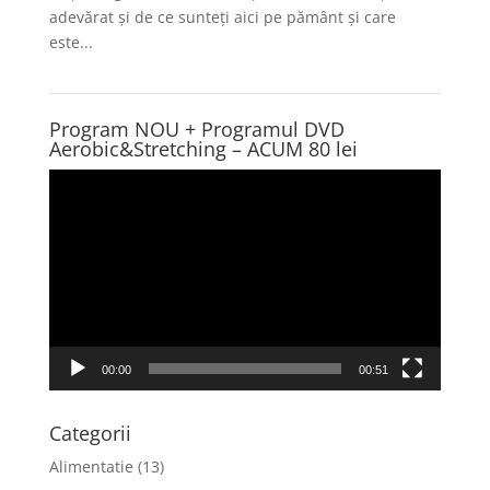
adevărat și de ce sunteți aici pe pământ și care
este...
Program NOU + Programul DVD
Aerobic&Stretching – ACUM 80 lei
Player
video
00:00
00:51
Categorii
Alimentatie
(13)