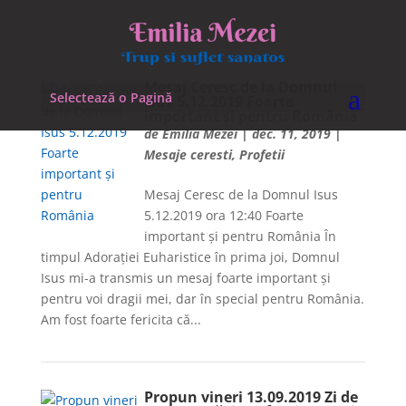
Mesaj Ceresc de la Domnul
Selectează o Pagină
Isus 5.12.2019 Foarte
important și pentru România
de
Emilia Mezei
|
dec. 11, 2019
|
Mesaje ceresti
,
Profetii
Mesaj Ceresc de la Domnul Isus
5.12.2019 ora 12:40 Foarte
important și pentru România În
timpul Adorației Euharistice în prima joi, Domnul
Isus mi-a transmis un mesaj foarte important și
pentru voi dragii mei, dar în special pentru România.
Am fost foarte fericita că...
Propun vineri 13.09.2019 Zi de