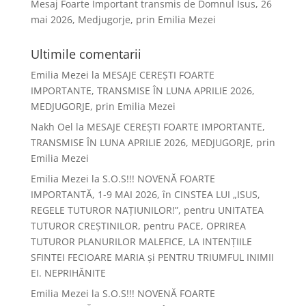
Mesaj Foarte Important transmis de Domnul Isus, 26
mai 2026, Medjugorje, prin Emilia Mezei
Ultimile comentarii
Emilia Mezei
la
MESAJE CEREȘTI FOARTE
IMPORTANTE, TRANSMISE ÎN LUNA APRILIE 2026,
MEDJUGORJE, prin Emilia Mezei
Nakh Oel
la
MESAJE CEREȘTI FOARTE IMPORTANTE,
TRANSMISE ÎN LUNA APRILIE 2026, MEDJUGORJE, prin
Emilia Mezei
Emilia Mezei
la
S.O.S!!! NOVENĂ FOARTE
IMPORTANTĂ, 1-9 MAI 2026, în CINSTEA LUI „ISUS,
REGELE TUTUROR NAȚIUNILOR!”, pentru UNITATEA
TUTUROR CREȘTINILOR, pentru PACE, OPRIREA
TUTUROR PLANURILOR MALEFICE, LA INTENȚIILE
SFINTEI FECIOARE MARIA și PENTRU TRIUMFUL INIMII
EI. NEPRIHĂNITE
Emilia Mezei
la
S.O.S!!! NOVENĂ FOARTE