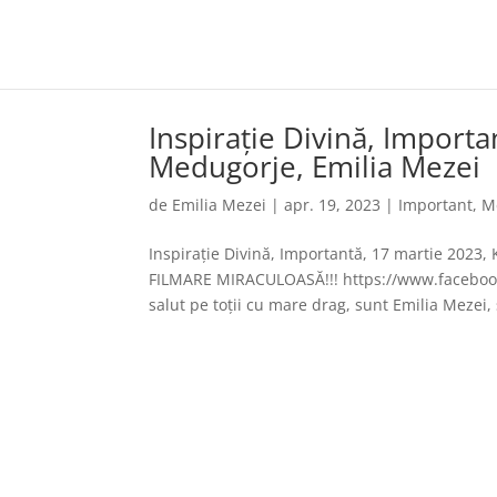
Inspirație Divină, Importa
Medugorje, Emilia Mezei
de
Emilia Mezei
|
apr. 19, 2023
|
Important
,
M
Inspirație Divină, Importantă, 17 martie 2023,
FILMARE MIRACULOASĂ!!! https://www.facebook
salut pe toții cu mare drag, sunt Emilia Mezei, ș