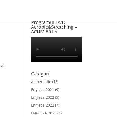
Program NOU +
Programul DVD
Aerobic&Stretching –
ACUM 80 lei
 vă
Categorii
Alimentatie
(13)
Engleza 2021
(9)
Engleza 2022
(5)
Engleza 2022
(7)
ENGLEZA 2025
(1)