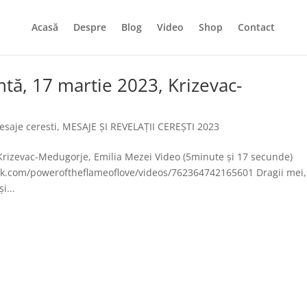
Acasă
Despre
Blog
Video
Shop
Contact
ntă, 17 martie 2023, Krizevac-
esaje ceresti
,
MESAJE ȘI REVELAȚII CEREȘTI 2023
 Krizevac-Medugorje, Emilia Mezei Video (5minute și 17 secunde)
.com/poweroftheflameoflove/videos/762364742165601 Dragii mei,
i...