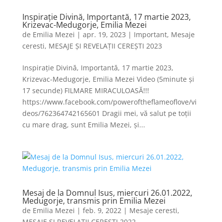
Inspirație Divină, Importantă, 17 martie 2023,
Krizevac-Medugorje, Emilia Mezei
de
Emilia Mezei
|
apr. 19, 2023
|
Important
,
Mesaje
ceresti
,
MESAJE ȘI REVELAȚII CEREȘTI 2023
Inspirație Divină, Importantă, 17 martie 2023,
Krizevac-Medugorje, Emilia Mezei Video (5minute și
17 secunde) FILMARE MIRACULOASĂ!!!
https://www.facebook.com/poweroftheflameoflove/vi
deos/762364742165601 Dragii mei, vă salut pe toții
cu mare drag, sunt Emilia Mezei, și...
Mesaj de la Domnul Isus, miercuri 26.01.2022,
Medugorje, transmis prin Emilia Mezei
de
Emilia Mezei
|
feb. 9, 2022
|
Mesaje ceresti
,
MESAJE ȘI REVELAȚII CERESTI 2022