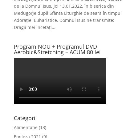
de la Domnul Isus, joi 13.01.2022, în biserica din
Medugorje după Sfânta Liturghie de seară în timpul
Adorației Euharistice. Domnul Isus ne transmite:
Dragii mei încetați...
Program NOU + Programul DVD
Aerobic&Stretching – ACUM 80 lei
Categorii
Alimentatie
(13)
Engleza 2021
(9)