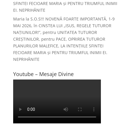
SFINTEI FECIOARE MARIA și PENTRU TRIUMFUL INIMII
EI. NEPRIHĂNITE
Maria
la
S.O.S!!! NOVENĂ FOARTE IMPORTANTĂ, 1-9
MAI 2026, în CINSTEA LUI „ISUS, REGELE TUTUROR
NAȚIUNILOR!”, pentru UNITATEA TUTUROR
CREȘTINILOR, pentru PACE, OPRIREA TUTUROR
PLANURILOR MALEFICE, LA INTENȚIILE SFINTEI
FECIOARE MARIA și PENTRU TRIUMFUL INIMII EI.
NEPRIHĂNITE
Youtube – Mesaje Divine