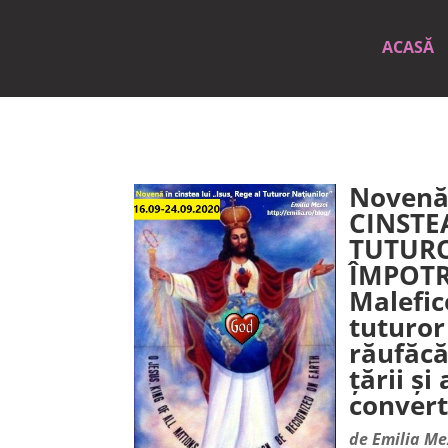
ACASĂ
Novenă 
CINSTEA
TUTURO
ÎMPOTR
Malefic
tuturor
răufăcăt
țării și
convert
de
Emilia Me