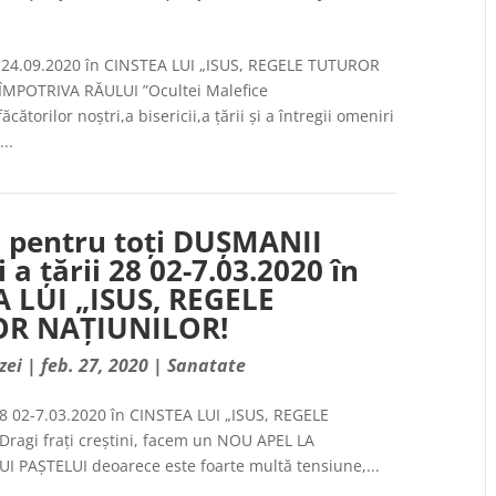
-24.09.2020 în CINSTEA LUI „ISUS, REGELE TUTUROR
ÎMPOTRIVA RĂULUI ”Ocultei Malefice
torilor noștri,a bisericii,a țării și a întregii omeniri
...
 pentru toți DUȘMANII
i a țării 28 02-7.03.2020 în
 LUI „ISUS, REGELE
R NAȚIUNILOR!
zei
|
feb. 27, 2020
|
Sanatate
28 02-7.03.2020 în CINSTEA LUI „ISUS, REGELE
agi frați creștini, facem un NOU APEL LA
I PAȘTELUI deoarece este foarte multă tensiune,...