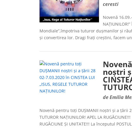
ceresti
Novenă 16.09.
NAȚIUNILOR!” 
Mondiale”,împotriva tuturor dușmanilor și răufăcă
și convertirea lor. Dragi frați creștini, facem un
Novenă
noștri ș
CINSTEA
TUTURO
de
Emilia Me
Novenă pentru toți DUȘMANII noștri și a țării 
TUTUROR NAȚIUNILOR! APEL LA RUGĂCIUNE!!! Dr
RUGĂCIUNE ȘI UNITATE!!! La începutul POSTULU