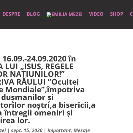
DESPRE
BLOG
VIDEO
SHOP
C
16.09.-24.09.2020 în
 LUI „ISUS, REGELE
R NAȚIUNILOR!”
IVA RĂULUI ”Ocultei
e Mondiale”,împotriva
 dușmanilor și
orilor noștri,a bisericii,a
 a întregii omeniri și
irea lor.
zei
|
sept. 15, 2020
|
Important
,
Mesaje