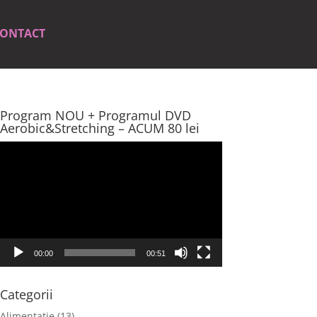
ONTACT
Program NOU + Programul DVD
Aerobic&Stretching – ACUM 80 lei
Player
video
00:00
00:51
Categorii
Alimentatie
(13)