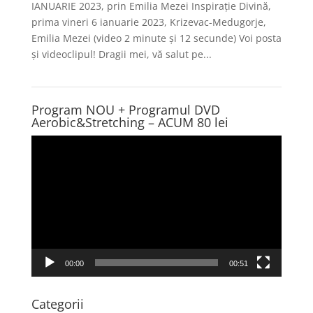
IANUARIE 2023, prin Emilia Mezei Inspirație Divină,
prima vineri 6 ianuarie 2023, Krizevac-Medugorje,
Emilia Mezei (video 2 minute și 12 secunde) Voi posta
și videoclipul! Dragii mei, vă salut pe...
Program NOU + Programul DVD
Aerobic&Stretching – ACUM 80 lei
Player
video
00:00
00:51
Categorii