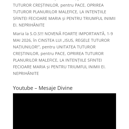
TUTUROR CREȘTINILOR, pentru PACE, OPRIREA
TUTUROR PLANURILOR MALEFICE, LA INTENȚIILE
SFINTEI FECIOARE MARIA și PENTRU TRIUMFUL INIMII
EI. NEPRIHĂNITE
Maria
la
S.O.S!!! NOVENĂ FOARTE IMPORTANTĂ, 1-9
MAI 2026, în CINSTEA LUI „ISUS, REGELE TUTUROR
NAȚIUNILOR!”, pentru UNITATEA TUTUROR
CREȘTINILOR, pentru PACE, OPRIREA TUTUROR
PLANURILOR MALEFICE, LA INTENȚIILE SFINTEI
FECIOARE MARIA și PENTRU TRIUMFUL INIMII EI.
NEPRIHĂNITE
Youtube – Mesaje Divine
Player
video